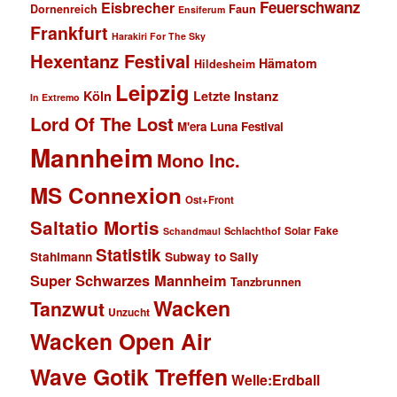
Feuerschwanz
Eisbrecher
Faun
Dornenreich
Ensiferum
Frankfurt
Harakiri For The Sky
Hexentanz Festival
Hämatom
Hildesheim
Leipzig
Köln
Letzte Instanz
In Extremo
Lord Of The Lost
M'era Luna Festival
Mannheim
Mono Inc.
MS Connexion
Ost+Front
Saltatio Mortis
Solar Fake
Schlachthof
Schandmaul
Statistik
Stahlmann
Subway to Sally
Super Schwarzes Mannheim
Tanzbrunnen
Wacken
Tanzwut
Unzucht
Wacken Open Air
Wave Gotik Treffen
Welle:Erdball