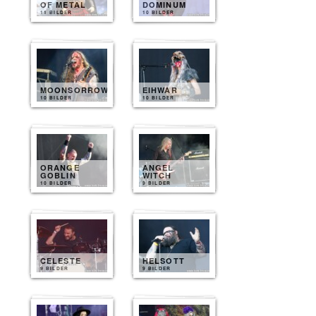
OF METAL
DOMINUM
11 BILDER
10 BILDER
MOONSORROW
EIHWAR
10 BILDER
10 BILDER
ORANGE
ANGEL
GOBLIN
WITCH
10 BILDER
9 BILDER
CELESTE
HELSOTT
9 BILDER
9 BILDER