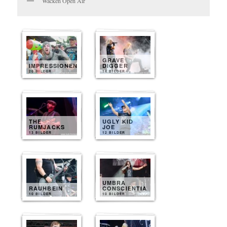
Wacken Open Air
GRAVE
IMPRESSIONEN
DIGGER
20 BILDER
14 BILDER
THE
UGLY KID
RUMJACKS
JOE
13 BILDER
12 BILDER
UMBRA
RAUHBEIN
CONSCIENTIA
10 BILDER
10 BILDER