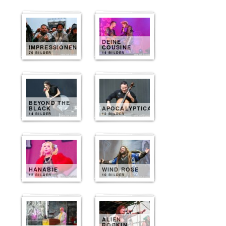
DEINE
IMPRESSIONEN
COUSINE
70 BILDER
14 BILDER
BEYOND THE
BLACK
APOCALYPTICA
14 BILDER
12 BILDER
HANABIE
WIND ROSE
12 BILDER
10 BILDER
ALIEN
ROCKIN