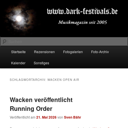
Zum
Zum
Musikmagazin seit 2005
primären
sekundären
Inhalt
Inhalt
springen
springen
DARK-FESTIVALS.DE
Suchen
Hauptmenü
Startseite
Rezensionen
Fotogalerien
Foto-Archiv
Kalender
Sonstiges
SCHLAGWORTARCHIV:
WACKEN OPEN AIR
Wacken veröffentlicht
Running Order
Veröffentlicht am
21. Mai 2026
von
Sven Bähr