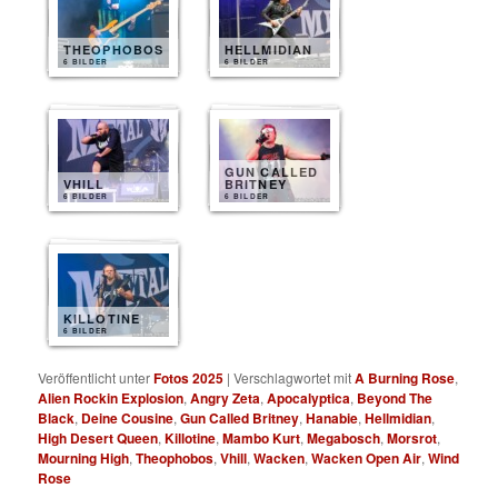
THEOPHOBOS
HELLMIDIAN
6 BILDER
6 BILDER
GUN CALLED
VHILL
BRITNEY
6 BILDER
6 BILDER
KILLOTINE
6 BILDER
Veröffentlicht unter
Fotos 2025
|
Verschlagwortet mit
A Burning Rose
,
Alien Rockin Explosion
,
Angry Zeta
,
Apocalyptica
,
Beyond The
Black
,
Deine Cousine
,
Gun Called Britney
,
Hanabie
,
Hellmidian
,
High Desert Queen
,
Killotine
,
Mambo Kurt
,
Megabosch
,
Morsrot
,
Mourning High
,
Theophobos
,
Vhill
,
Wacken
,
Wacken Open Air
,
Wind
Rose