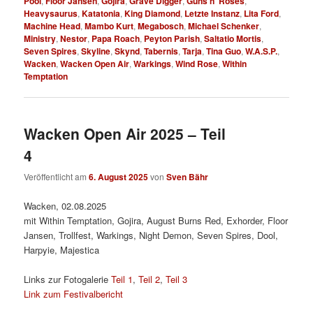
Pool
,
Floor Jansen
,
Gojira
,
Grave Digger
,
Guns n‘ Roses
,
Heavysaurus
,
Katatonia
,
King Diamond
,
Letzte Instanz
,
Lita Ford
,
Machine Head
,
Mambo Kurt
,
Megabosch
,
Michael Schenker
,
Ministry
,
Nestor
,
Papa Roach
,
Peyton Parish
,
Saltatio Mortis
,
Seven Spires
,
Skyline
,
Skynd
,
Tabernis
,
Tarja
,
Tina Guo
,
W.A.S.P.
,
Wacken
,
Wacken Open Air
,
Warkings
,
Wind Rose
,
Within
Temptation
Wacken Open Air 2025 – Teil
4
Veröffentlicht am
6. August 2025
von
Sven Bähr
Wacken, 02.08.2025
mit Within Temptation, Gojira, August Burns Red, Exhorder, Floor
Jansen, Trollfest, Warkings, Night Demon, Seven Spires, Dool,
Harpyie, Majestica
Links zur Fotogalerie
Teil 1
,
Teil 2
,
Teil 3
Link zum Festivalbericht