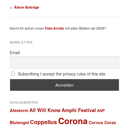
Beitragsnavigation
←
Ältere Beiträge
Kennt ihr schon unser
Foto-Archiv
mit alten Bildern ab 2009?
NEWSLETTER
Email
Subscribing I accept the privacy rules of this site
SCHLAGWÖRTER
All Will Know
Amphi Festival
Alestorm
ASP
Corona
Coppelius
Blutengel
Corvus Corax