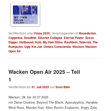
MY OWN
SHIVA
6 BILDER
Veröffentlicht unter
Fotos 2025
|
Verschlagwortet mit
Benediction
,
Coppelius
,
Deadline
,
Diluvian Collapse
,
Eternal Power
,
Grave
Digger
,
Hellbound
,
Hyla
,
My Own Shiva
,
Rauhbein
,
Tabernis
,
The
Rumjacks
,
Ugly Kid Joe
,
Umbra Conscientia
,
Wacken
,
Wacken
Open Air
Wacken Open Air 2025 – Teil
1
Veröffentlicht am
31. Juli 2025
von
Sven Bähr
Wacken, 28. bis 30.07.2025
mit Deine Cousine, Beyond The Black, Apocalyptica, Hanabie,
Wind Rose, Mambo Kurt, Alien Rockin Explosion, Angry Zeta,