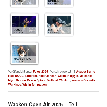
DEMON
SPIRES
9 BILDER
9 BILDER
DOOL
HARPYIE
8 BILDER
7 BILDER
MAJESTICA
7 BILDER
Veröffentlicht unter
Fotos 2025
|
Verschlagwortet mit
August Burns
Red
,
DOOL
,
Exhorder
,
Floor Jansen
,
Gojira
,
Harpyie
,
Majestica
,
Night Demon
,
Seven Spires
,
Trollfest
,
Wacken
,
Wacken Open Air
,
Warkings
,
Within Temptation
Wacken Open Air 2025 – Teil