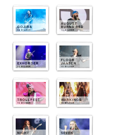
AUGUST
GOJIRA
BURNS RED
14 BILDER
13 BILDER
FLOOR
EXHORDER
JANSEN
10 BILDER
10 BILDER
TROLLFEST
WARKINGS
10 BILDER
10 BILDER
NIGHT
SEVEN