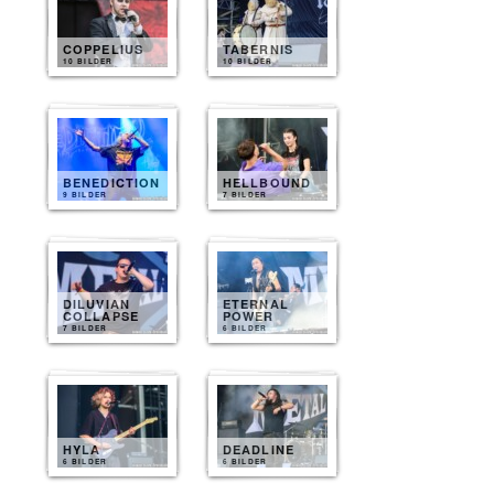
COPPELIUS
TABERNIS
10 BILDER
10 BILDER
BENEDICTION
HELLBOUND
9 BILDER
7 BILDER
DILUVIAN
ETERNAL
COLLAPSE
POWER
7 BILDER
6 BILDER
HYLA
DEADLINE
6 BILDER
6 BILDER