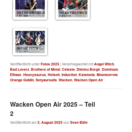
SETYOURSAILS
HEAVYSAURUS
7 BILDER
7 BILDER
INDUCTION
7 BILDER
Veröffentlicht unter
Fotos 2025
|
Verschlagwortet mit
Angel Witch
,
Bad Loverz
,
Brothers of Metal
,
Celeste
,
Dimmu Borgir
,
Dominum
,
Eihwar
,
Heavysaurus
,
Helsott
,
Induction
,
Katatonia
,
Moonsorrow
,
Orange Goblin
,
Setyøursails
,
Wacken
,
Wacken Open Air
Wacken Open Air 2025 – Teil
2
Veröffentlicht am
3. August 2025
von
Sven Bähr