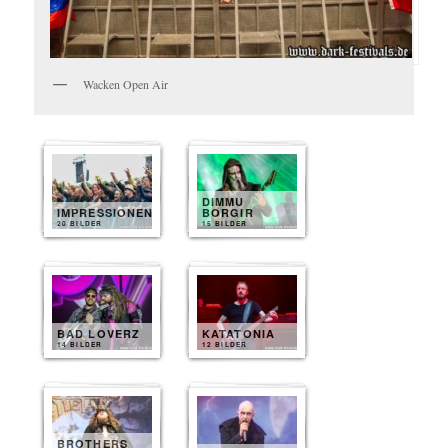
Wacken Open Air
DIMMU
IMPRESSIONEN
BORGIR
20 BILDER
15 BILDER
BAD LOVERZ
KATATONIA
14 BILDER
12 BILDER
BROTHERS