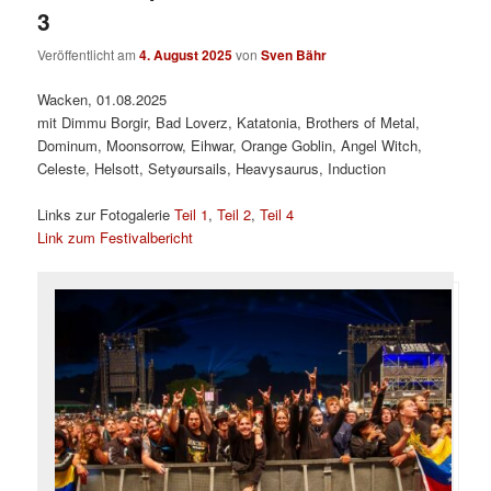
3
Veröffentlicht am
4. August 2025
von
Sven Bähr
Wacken, 01.08.2025
mit Dimmu Borgir, Bad Loverz, Katatonia, Brothers of Metal,
Dominum, Moonsorrow, Eihwar, Orange Goblin, Angel Witch,
Celeste, Helsott, Setyøursails, Heavysaurus, Induction
Links zur Fotogalerie
Teil 1
,
Teil 2
,
Teil 4
Link zum Festivalbericht