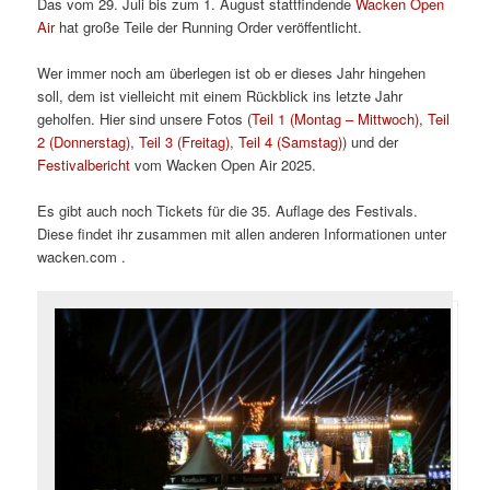
Das vom 29. Juli bis zum 1. August stattfindende
Wacken Open
Air
hat große Teile der Running Order veröffentlicht.
Wer immer noch am überlegen ist ob er dieses Jahr hingehen
soll, dem ist vielleicht mit einem Rückblick ins letzte Jahr
geholfen. Hier sind unsere Fotos (
Teil 1 (Montag – Mittwoch)
,
Teil
2 (Donnerstag)
,
Teil 3 (Freitag)
,
Teil 4 (Samstag)
) und der
Festivalbericht
vom Wacken Open Air 2025.
Es gibt auch noch Tickets für die 35. Auflage des Festivals.
Diese findet ihr zusammen mit allen anderen Informationen unter
wacken.com .