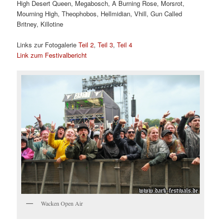
High Desert Queen, Megabosch, A Burning Rose, Morsrot,
Mourning High, Theophobos, Hellmidian, Vhill, Gun Called
Britney, Killotine
Links zur Fotogalerie
Teil 2
,
Teil 3
,
Teil 4
Link zum Festivalbericht
Wacken Open Air