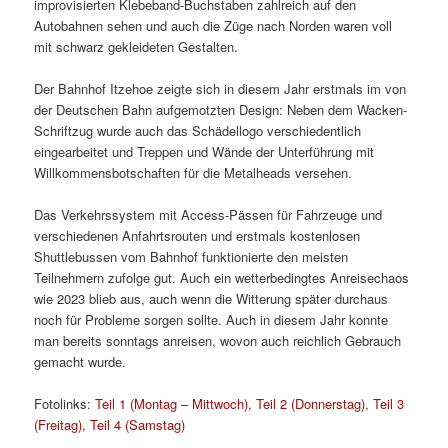
improvisierten Klebeband-Buchstaben zahlreich auf den
Autobahnen sehen und auch die Züge nach Norden waren voll
mit schwarz gekleideten Gestalten.
Der Bahnhof Itzehoe zeigte sich in diesem Jahr erstmals im von
der Deutschen Bahn aufgemotzten Design: Neben dem Wacken-
Schriftzug wurde auch das Schädellogo verschiedentlich
eingearbeitet und Treppen und Wände der Unterführung mit
Willkommensbotschaften für die Metalheads versehen.
Das Verkehrssystem mit Access-Pässen für Fahrzeuge und
verschiedenen Anfahrtsrouten und erstmals kostenlosen
Shuttlebussen vom Bahnhof funktionierte den meisten
Teilnehmern zufolge gut. Auch ein wetterbedingtes Anreisechaos
wie 2023 blieb aus, auch wenn die Witterung später durchaus
noch für Probleme sorgen sollte. Auch in diesem Jahr konnte
man bereits sonntags anreisen, wovon auch reichlich Gebrauch
gemacht wurde.
Fotolinks:
Teil 1 (Montag – Mittwoch)
,
Teil 2 (Donnerstag)
,
Teil 3
(Freitag)
,
Teil 4 (Samstag)