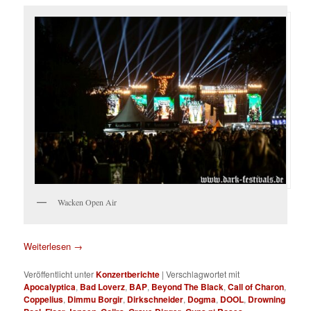
Wacken Open Air
Weiterlesen
→
Veröffentlicht unter
Konzertberichte
|
Verschlagwortet mit
Apocalyptica
,
Bad Loverz
,
BAP
,
Beyond The Black
,
Call of Charon
,
Coppelius
,
Dimmu Borgir
,
Dirkschneider
,
Dogma
,
DOOL
,
Drowning