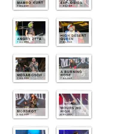
MAMBO KURT
EXPLOSION
7 BILDER
7 BILDER
HIGH DESERT
ANGRY ZETA
QUEEN
7 BILDER
7 BILDER
A BURNING
MEGABOSCH
ROSE
7 BILDER
7 BILDER
MOURNING
MORSROT
HIGH
6 BILDER
6 BILDER