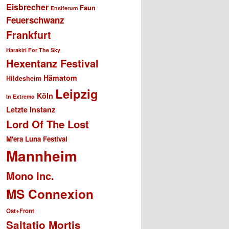
Eisbrecher
Faun
Ensiferum
Feuerschwanz
Frankfurt
Harakiri For The Sky
Hexentanz Festival
Hämatom
Hildesheim
Leipzig
Köln
In Extremo
Letzte Instanz
Lord Of The Lost
M'era Luna Festival
Mannheim
Mono Inc.
MS Connexion
Ost+Front
Saltatio Mortis