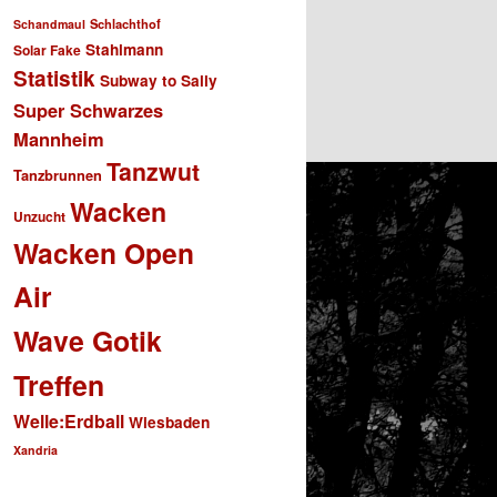
Schlachthof
Schandmaul
Stahlmann
Solar Fake
Statistik
Subway to Sally
Super Schwarzes
Mannheim
Tanzwut
Tanzbrunnen
Wacken
Unzucht
Wacken Open
Air
Wave Gotik
Treffen
Welle:Erdball
Wiesbaden
Xandria