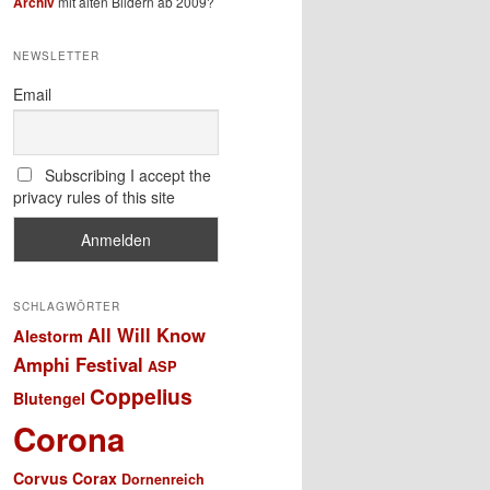
Archiv
mit alten Bildern ab 2009?
NEWSLETTER
Email
Subscribing I accept the
privacy rules of this site
SCHLAGWÖRTER
All Will Know
Alestorm
Amphi Festival
ASP
Coppelius
Blutengel
Corona
Corvus Corax
Dornenreich