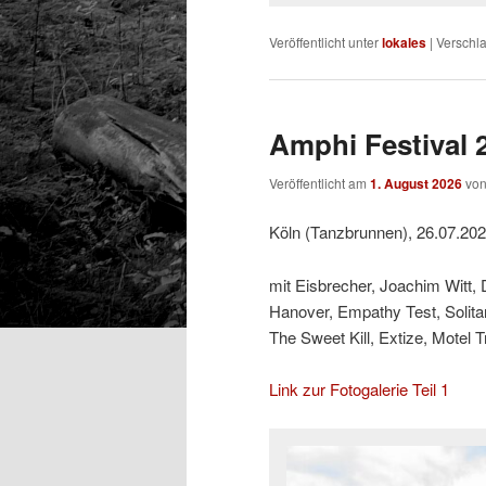
Veröffentlicht unter
lokales
|
Verschla
Amphi Festival 2
Veröffentlicht am
1. August 2026
vo
Köln (Tanzbrunnen), 26.07.20
mit Eisbrecher, Joachim Witt,
Hanover, Empathy Test, Solit
The Sweet Kill, Extize, Motel 
Link zur Fotogalerie Teil 1