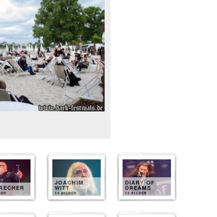
JOACHIM
DIARY OF
BRECHER
WITT
DREAMS
DER
14 BILDER
13 BILDER