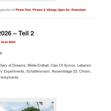
gwortet mit
Pirate Fest
,
Pirates & Vikings Open Air
,
Rotenhain
026 – Teil 2
n
Sven Bähr
26
 Diary of Dreams, Welle:Erdball, Clan Of Xymox, Lebanon
ary Experiments, Schattenmann, Assemblage 23, Chrom,
Transylvania