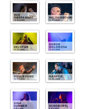
RUE
OBERKAMPF
HELDMASCHINE
12 BILDER
11 BILDER
SOROR
SELOFAN
DOLOROSA
10 BILDER
10 BILDER
SOULBOUND
HARPYIE
10 BILDER
10 BILDER
DINA
SUMMER
ECHOBERYL
9 BILDER
8 BILDER