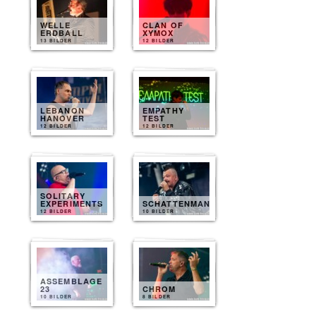
WELLE
CLAN OF
ERDBALL
XYMOX
13 BILDER
12 BILDER
LEBANON
EMPATHY
HANOVER
TEST
12 BILDER
12 BILDER
SOLITARY
EXPERIMENTS
SCHATTENMANN
12 BILDER
10 BILDER
ASSEMBLAGE
23
CHROM
10 BILDER
8 BILDER