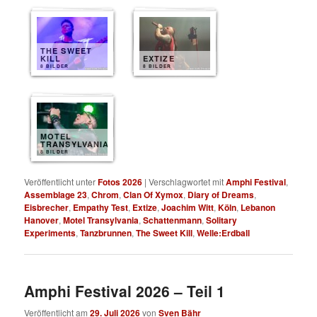
THE SWEET
KILL
EXTIZE
8 BILDER
8 BILDER
MOTEL
TRANSYLVANIA
8 BILDER
Veröffentlicht unter
Fotos 2026
|
Verschlagwortet mit
Amphi Festival
,
Assemblage 23
,
Chrom
,
Clan Of Xymox
,
Diary of Dreams
,
Eisbrecher
,
Empathy Test
,
Extize
,
Joachim Witt
,
Köln
,
Lebanon
Hanover
,
Motel Transylvania
,
Schattenmann
,
Solitary
Experiments
,
Tanzbrunnen
,
The Sweet Kill
,
Welle:Erdball
Amphi Festival 2026 – Teil 1
Veröffentlicht am
29. Juli 2026
von
Sven Bähr