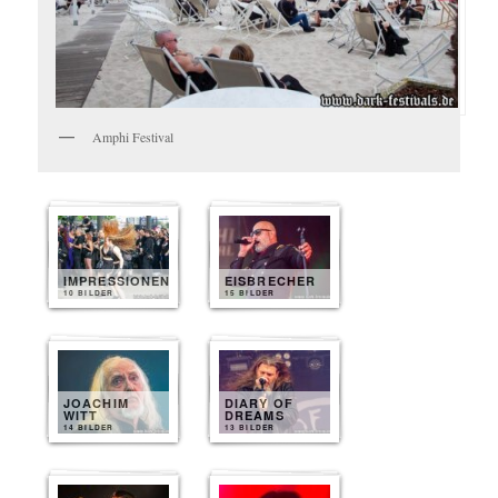
Amphi Festival
IMPRESSIONEN
EISBRECHER
10 BILDER
15 BILDER
JOACHIM
DIARY OF
WITT
DREAMS
14 BILDER
13 BILDER