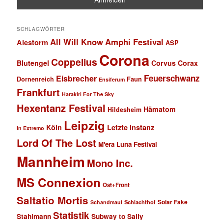
SCHLAGWÖRTER
All Will Know
Amphi Festival
Alestorm
ASP
Corona
Coppelius
Blutengel
Corvus Corax
Feuerschwanz
Eisbrecher
Faun
Dornenreich
Ensiferum
Frankfurt
Harakiri For The Sky
Hexentanz Festival
Hämatom
Hildesheim
Leipzig
Köln
Letzte Instanz
In Extremo
Lord Of The Lost
M'era Luna Festival
Mannheim
Mono Inc.
MS Connexion
Ost+Front
Saltatio Mortis
Solar Fake
Schlachthof
Schandmaul
Statistik
Stahlmann
Subway to Sally