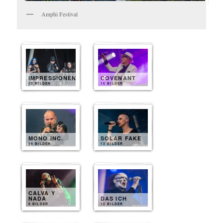
Amphi Festival
IMPRESSIONEN
COVENANT
12 BILDER
15 BILDER
MONO INC.
SOLAR FAKE
14 BILDER
13 BILDER
CALVA Y
NADA
DAS ICH
9 BILDER
12 BILDER