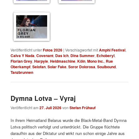
FLORIAN
GREY
8 BILDER
Veröffentlicht unter
Fotos 2026
|
Verschlagwortet mit
Amphi Festival
,
Calva Y Nada
,
Covenant
,
Das Ich
,
Dina Summer
,
Echoberyl
,
Florian Grey
,
Harpyie
,
Heldmaschine
,
Köln
,
Mono Inc.
,
Rue
Oberkampf
,
Selofan
,
Solar Fake
,
Soror Dolorosa
,
Soulbound
,
Tanzbrunnen
Dymna Lotva – Vyraj
Veröffentlicht am
27. Juli 2026
von
Stefan Frühauf
In ihrem Heimatland Belarus wurde die Black-Metal-Band Dymna
Lotva politisch verfolgt und unterdrückt. Die Gruppe flüchtete
daraufhin aus der Diktatur und wirkt nun schon einige Jahre aus