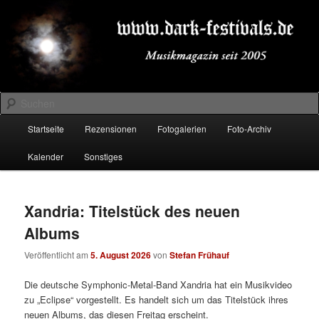
Zum
Zum
Musikmagazin seit 2005
primären
sekundären
Inhalt
Inhalt
springen
springen
DARK-FESTIVALS.DE
Suchen
Hauptmenü
Startseite
Rezensionen
Fotogalerien
Foto-Archiv
Kalender
Sonstiges
Xandria: Titelstück des neuen
Albums
Veröffentlicht am
5. August 2026
von
Stefan Frühauf
Die deutsche Symphonic-Metal-Band Xandria hat ein Musikvideo
zu „Eclipse“ vorgestellt. Es handelt sich um das Titelstück ihres
neuen Albums, das diesen Freitag erscheint.