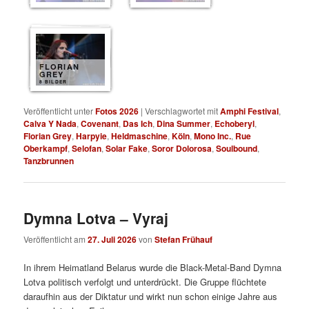
FLORIAN
GREY
8 BILDER
Veröffentlicht unter
Fotos 2026
|
Verschlagwortet mit
Amphi Festival
,
Calva Y Nada
,
Covenant
,
Das Ich
,
Dina Summer
,
Echoberyl
,
Florian Grey
,
Harpyie
,
Heldmaschine
,
Köln
,
Mono Inc.
,
Rue
Oberkampf
,
Selofan
,
Solar Fake
,
Soror Dolorosa
,
Soulbound
,
Tanzbrunnen
Dymna Lotva – Vyraj
Veröffentlicht am
27. Juli 2026
von
Stefan Frühauf
In ihrem Heimatland Belarus wurde die Black-Metal-Band Dymna
Lotva politisch verfolgt und unterdrückt. Die Gruppe flüchtete
daraufhin aus der Diktatur und wirkt nun schon einige Jahre aus