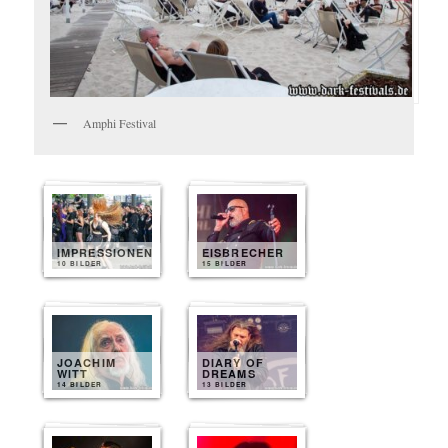
Amphi Festival
IMPRESSIONEN
EISBRECHER
10 BILDER
15 BILDER
JOACHIM
DIARY OF
WITT
DREAMS
14 BILDER
13 BILDER