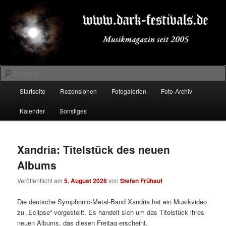
Zum
Zum
Musikmagazin seit 2005
primären
sekundären
Inhalt
Inhalt
springen
springen
DARK-FESTIVALS.DE
Suchen
Hauptmenü
Startseite
Rezensionen
Fotogalerien
Foto-Archiv
Kalender
Sonstiges
Xandria: Titelstück des neuen
Albums
Veröffentlicht am
5. August 2026
von
Stefan Frühauf
Die deutsche Symphonic-Metal-Band Xandria hat ein Musikvideo
zu „Eclipse“ vorgestellt. Es handelt sich um das Titelstück ihres
neuen Albums, das diesen Freitag erscheint.