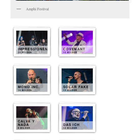
Amphi Festival
IMPRESSIONEN
COVENANT
12 BILDER
15 BILDER
MONO INC.
SOLAR FAKE
14 BILDER
13 BILDER
CALVA Y
NADA
DAS ICH
9 BILDER
12 BILDER