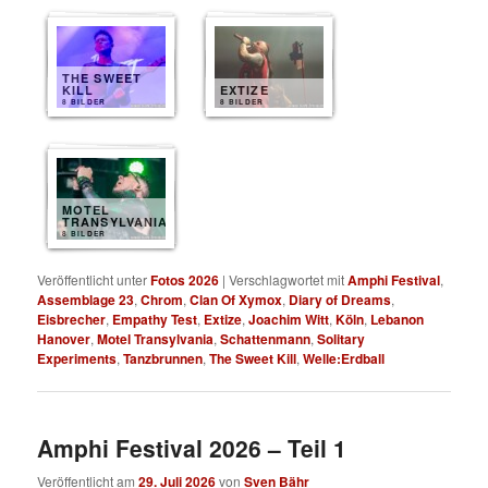
THE SWEET
KILL
EXTIZE
8 BILDER
8 BILDER
MOTEL
TRANSYLVANIA
8 BILDER
Veröffentlicht unter
Fotos 2026
|
Verschlagwortet mit
Amphi Festival
,
Assemblage 23
,
Chrom
,
Clan Of Xymox
,
Diary of Dreams
,
Eisbrecher
,
Empathy Test
,
Extize
,
Joachim Witt
,
Köln
,
Lebanon
Hanover
,
Motel Transylvania
,
Schattenmann
,
Solitary
Experiments
,
Tanzbrunnen
,
The Sweet Kill
,
Welle:Erdball
Amphi Festival 2026 – Teil 1
Veröffentlicht am
29. Juli 2026
von
Sven Bähr