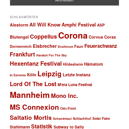
SCHLAGWÖRTER
All Will Know
Amphi Festival
Alestorm
ASP
Corona
Coppelius
Blutengel
Corvus Corax
Feuerschwanz
Eisbrecher
Faun
Dornenreich
Ensiferum
Frankfurt
Harakiri For The Sky
Hexentanz Festival
Hämatom
Hildesheim
Leipzig
Köln
Letzte Instanz
In Extremo
Lord Of The Lost
M'era Luna Festival
Mannheim
Mono Inc.
MS Connexion
Ost+Front
Saltatio Mortis
Solar Fake
Schlachthof
Schandmaul
Statistik
Stahlmann
Subway to Sally