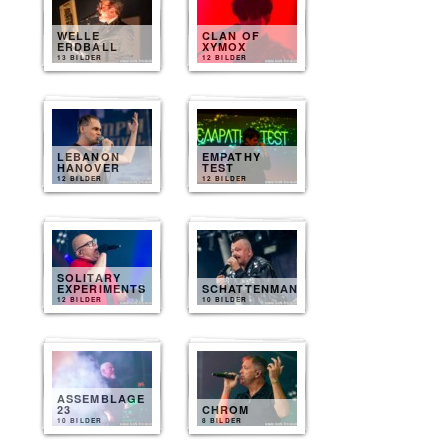
WELLE
CLAN OF
ERDBALL
XYMOX
13 BILDER
12 BILDER
LEBANON
EMPATHY
HANOVER
TEST
12 BILDER
12 BILDER
SOLITARY
EXPERIMENTS
SCHATTENMANN
12 BILDER
10 BILDER
ASSEMBLAGE
23
CHROM
10 BILDER
8 BILDER