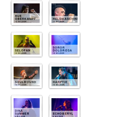
RUE
OBERKAMPF
HELDMASCHINE
12 BILDER
11 BILDER
SOROR
SELOFAN
DOLOROSA
10 BILDER
10 BILDER
SOULBOUND
HARPYIE
10 BILDER
10 BILDER
DINA
SUMMER
ECHOBERYL
9 BILDER
8 BILDER