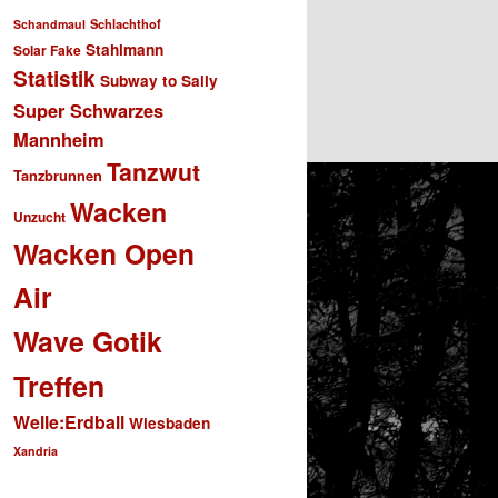
Schlachthof
Schandmaul
Stahlmann
Solar Fake
Statistik
Subway to Sally
Super Schwarzes
Mannheim
Tanzwut
Tanzbrunnen
Wacken
Unzucht
Wacken Open
Air
Wave Gotik
Treffen
Welle:Erdball
Wiesbaden
Xandria