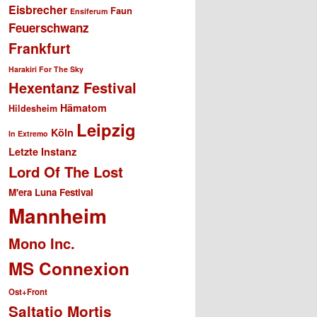
Eisbrecher
Faun
Ensiferum
Feuerschwanz
Frankfurt
Harakiri For The Sky
Hexentanz Festival
Hämatom
Hildesheim
Leipzig
Köln
In Extremo
Letzte Instanz
Lord Of The Lost
M'era Luna Festival
Mannheim
Mono Inc.
MS Connexion
Ost+Front
Saltatio Mortis