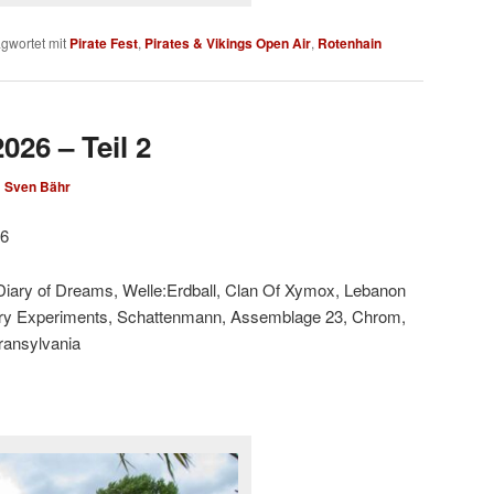
gwortet mit
Pirate Fest
,
Pirates & Vikings Open Air
,
Rotenhain
026 – Teil 2
n
Sven Bähr
26
 Diary of Dreams, Welle:Erdball, Clan Of Xymox, Lebanon
ary Experiments, Schattenmann, Assemblage 23, Chrom,
Transylvania