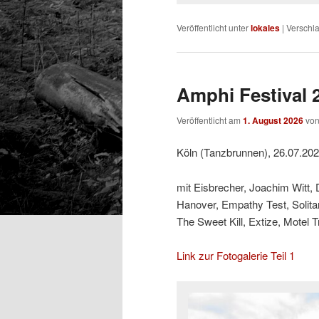
Veröffentlicht unter
lokales
|
Verschla
Amphi Festival 2
Veröffentlicht am
1. August 2026
vo
Köln (Tanzbrunnen), 26.07.20
mit Eisbrecher, Joachim Witt,
Hanover, Empathy Test, Solit
The Sweet Kill, Extize, Motel 
Link zur Fotogalerie Teil 1