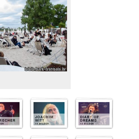
JOACHIM
DIARY OF
BRECHER
WITT
DREAMS
DER
14 BILDER
13 BILDER