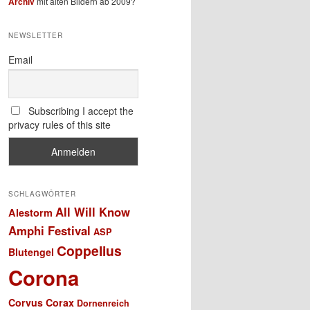
Archiv
mit alten Bildern ab 2009?
NEWSLETTER
Email
Subscribing I accept the
privacy rules of this site
SCHLAGWÖRTER
All Will Know
Alestorm
Amphi Festival
ASP
Coppelius
Blutengel
Corona
Corvus Corax
Dornenreich