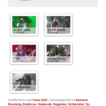
ALESTORM
ENSIFERUM
15 BILDER
15 BILDER
TYR
HEIDEVOLK
10 BILDER
10 BILDER
ELVENKING
8 BILDER
Veröffentlicht unter
Fotos 2025
|
Verschlagwortet mit
Alestorm
,
Elvenking
,
Ensiferum
,
Heidevolk
,
Paganfest
,
Schlachthof
,
Tyr
,