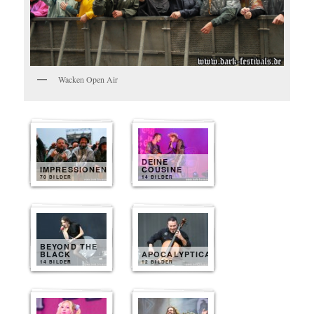
Wacken Open Air
DEINE
IMPRESSIONEN
COUSINE
70 BILDER
14 BILDER
BEYOND THE
BLACK
APOCALYPTICA
14 BILDER
12 BILDER