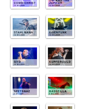
OSI AND THE
COMBICHRIST
JUPITER
15 BILDER
12 BILDER
STAHLMANN
EISENFUNK
12 BILDER
10 BILDER
SITD
KUPFERGOLD
10 BILDER
10 BILDER
SPETSNAZ
BASSZILLA
9 BILDER
9 BILDER