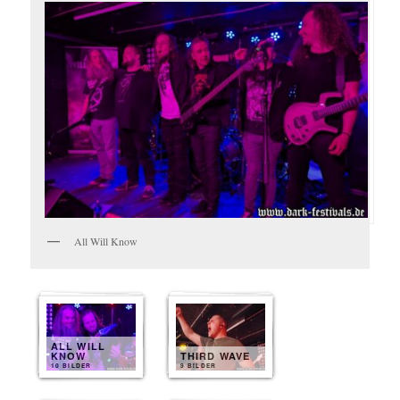
All Will Know
ALL WILL
KNOW
THIRD WAVE
10 BILDER
9 BILDER