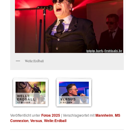
Welle:Erdball
WELLE
ERDBALL
VERSUS
15 BILDER
8 BILDER
Veröffentlicht unter
Fotos 2025
|
Verschlagwortet mit
Mannheim
,
MS
Connexion
,
Versus
,
Welle:Erdball