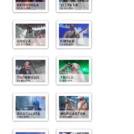
HEIDEVOLK
ELLENDE
15 BILDER
10 BILDER
GROZA
FIRTAN
10 BILDER
10 BILDER
THORMESIS
TROLD
10 BILDER
9 BILDER
DOSTULATA
MORGARTEN
8 BILDER
8 BILDER