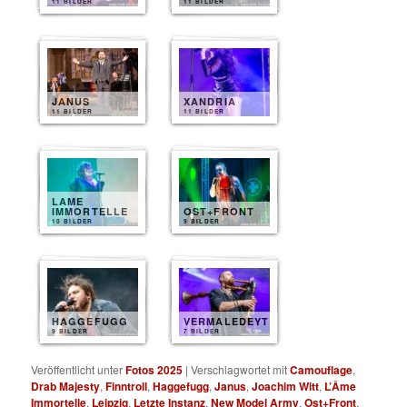
11 BILDER
11 BILDER
JANUS
XANDRIA
11 BILDER
11 BILDER
LAME
IMMORTELLE
OST+FRONT
10 BILDER
9 BILDER
HAGGEFUGG
VERMALEDEYT
9 BILDER
7 BILDER
Veröffentlicht unter
Fotos 2025
|
Verschlagwortet mit
Camouflage
,
Drab Majesty
,
Finntroll
,
Haggefugg
,
Janus
,
Joachim Witt
,
L’Âme
Immortelle
,
Leipzig
,
Letzte Instanz
,
New Model Army
,
Ost+Front
,