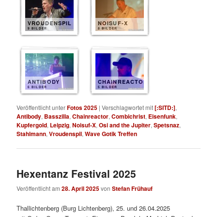
VROUDENSPIL
NOISUF-X
9 BILDER
8 BILDER
ANTIBODY
CHAINREACTOR
6 BILDER
5 BILDER
Veröffentlicht unter
Fotos 2025
|
Verschlagwortet mit
[:SITD:]
,
Antibody
,
Basszilla
,
Chainreactor
,
Combichrist
,
Eisenfunk
,
Kupfergold
,
Leipzig
,
Noisuf-X
,
Osi and the Jupiter
,
Spetsnaz
,
Stahlmann
,
Vroudenspil
,
Wave Gotik Treffen
Hexentanz Festival 2025
Veröffentlicht am
28. April 2025
von
Stefan Frühauf
Thallichtenberg (Burg Lichtenberg), 25. und 26.04.2025