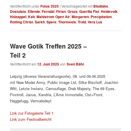
Veröffentlicht unter
Fotos 2025
|
Verschlagwortet mit
Blodtåke
,
Dostulata
,
Ellende
,
Ferndal
,
Firtan
,
Groza
,
Guerilla Fist
,
Heidevolk
,
Holzappel
,
Kalt
,
Mahlstrom Open Air
,
Morgarten
,
Precipitation
,
Rotting Christ
,
Sarkh
,
Spere
,
Thormesis
,
Trold
,
Vera Lux
Wave Gotik Treffen 2025 –
Teil 2
Veröffentlicht am
12. Juni 2025
von
Sven Bähr
Leipzig (diverse Veranstaltungsorte), 08. und 09.06.2025
mit New Model Army, Public Image Ltd, Silke Bischoff, Joachim
Witt, Letzte Instanz, Camouflage, Drab Majesty, The 69 Eyes,
Finntroll, Janus, Xandria, L’Âme Immortelle, Ost+Front,
Haggefugg, Vermaledeyt
Link zur Fotogalerie Teil 1
Link zum Festivalbericht