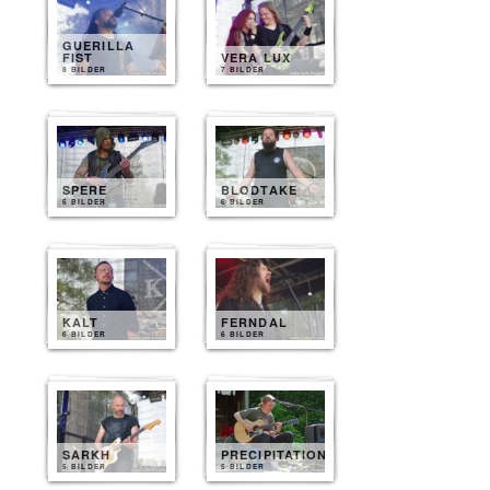
GUERILLA
FIST
VERA LUX
8 BILDER
7 BILDER
SPERE
BLODTAKE
6 BILDER
6 BILDER
KALT
FERNDAL
6 BILDER
6 BILDER
SARKH
PRECIPITATION
5 BILDER
5 BILDER