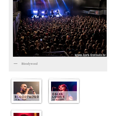
Bloodywood
CALVA
BLOODYWOOD
LOUISE
15 BILDER
10 BILDER