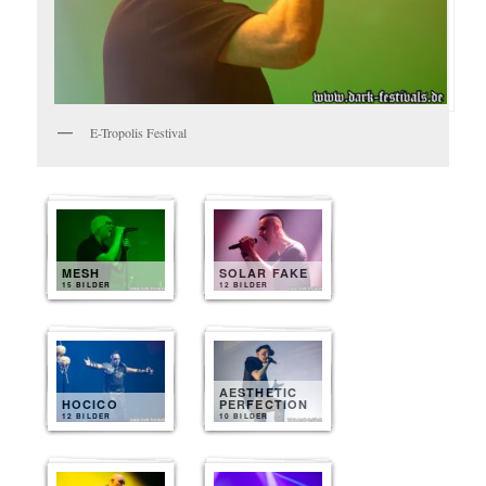
E-Tropolis Festival
MESH
SOLAR FAKE
15 BILDER
12 BILDER
AESTHETIC
HOCICO
PERFECTION
12 BILDER
10 BILDER