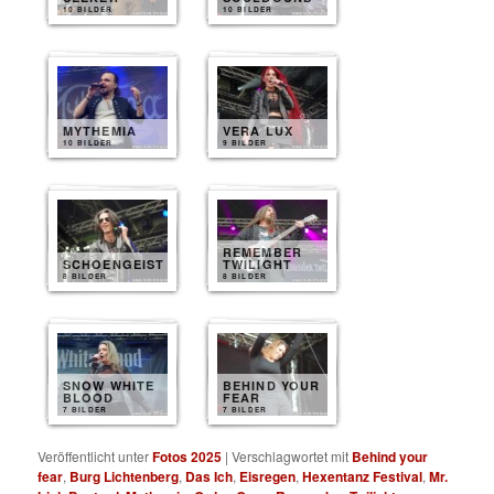
10 BILDER
10 BILDER
MYTHEMIA
VERA LUX
10 BILDER
9 BILDER
REMEMBER
SCHOENGEIST
TWILIGHT
8 BILDER
8 BILDER
SNOW WHITE
BEHIND YOUR
BLOOD
FEAR
7 BILDER
7 BILDER
Veröffentlicht unter
Fotos 2025
|
Verschlagwortet mit
Behind your
fear
,
Burg Lichtenberg
,
Das Ich
,
Eisregen
,
Hexentanz Festival
,
Mr.