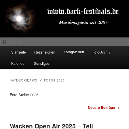
Zum
Zum
Musikmagazin seit 2005
primären
sekundären
Inhalt
Inhalt
springen
springen
DARK-FESTIVALS.DE
Suchen
Hauptmenü
Fotogalerien
Startseite
Rezensionen
Foto-Archiv
Kalender
Sonstiges
KATEGORIEARCHIV:
FOTOS 2025
Foto-Archiv 2025
Beitragsnavigation
Neuere Beiträge
→
Wacken Open Air 2025 – Teil