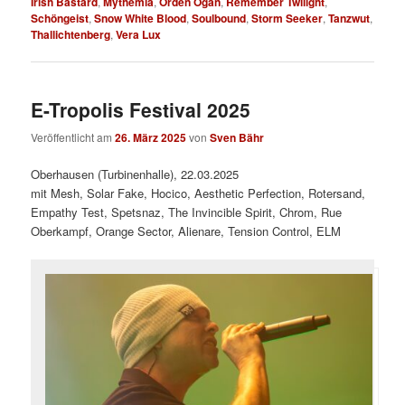
Irish Bastard
,
Mythemia
,
Orden Ogan
,
Remember Twilight
,
Schöngeist
,
Snow White Blood
,
Soulbound
,
Storm Seeker
,
Tanzwut
,
Thallichtenberg
,
Vera Lux
E-Tropolis Festival 2025
Veröffentlicht am
26. März 2025
von
Sven Bähr
Oberhausen (Turbinenhalle), 22.03.2025
mit Mesh, Solar Fake, Hocico, Aesthetic Perfection, Rotersand,
Empathy Test, Spetsnaz, The Invincible Spirit, Chrom, Rue
Oberkampf, Orange Sector, Alienare, Tension Control, ELM