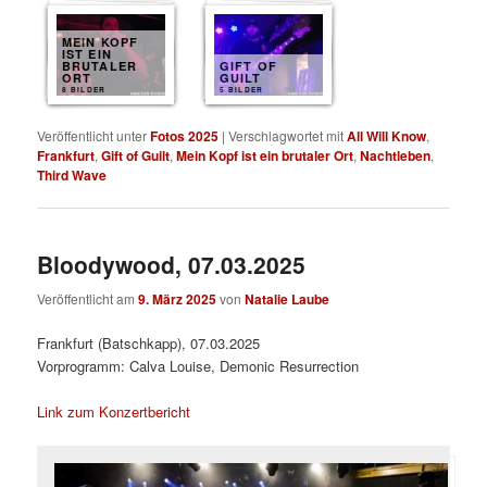
MEIN KOPF
IST EIN
BRUTALER
GIFT OF
ORT
GUILT
8 BILDER
5 BILDER
Veröffentlicht unter
Fotos 2025
|
Verschlagwortet mit
All Will Know
,
Frankfurt
,
Gift of Guilt
,
Mein Kopf ist ein brutaler Ort
,
Nachtleben
,
Third Wave
Bloodywood, 07.03.2025
Veröffentlicht am
9. März 2025
von
Natalie Laube
Frankfurt (Batschkapp), 07.03.2025
Vorprogramm: Calva Louise, Demonic Resurrection
Link zum Konzertbericht