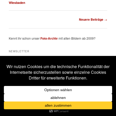
Wiesbaden
Beitragsnavigation
Neuere Beiträge
→
Kennt ihr schon unser
Foto-Archiv
mit alten Bildern ab 2009?
NEWSLETTER
Email
Subscribing I accept the privacy rules of this site
SCHLAGWÖRTER
All Will Know
Amphi Festival
Alestorm
ASP