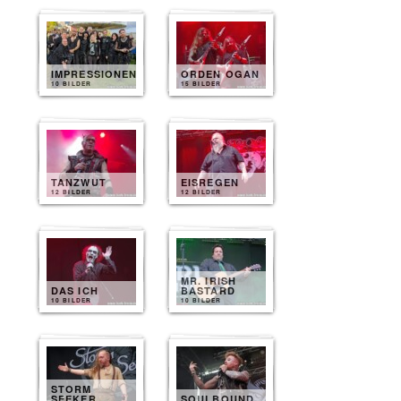
IMPRESSIONEN
ORDEN OGAN
10 BILDER
15 BILDER
TANZWUT
EISREGEN
12 BILDER
12 BILDER
MR. IRISH
DAS ICH
BASTARD
10 BILDER
10 BILDER
STORM
SEEKER
SOULBOUND