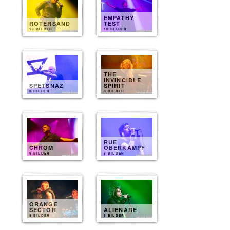
EMPATHY
ROTERSAND
TEST
10 BILDER
10 BILDER
THE
INVINCIBLE
SPETSNAZ
SPIRIT
8 BILDER
8 BILDER
RUE
CHROM
OBERKAMPF
8 BILDER
8 BILDER
ORANGE
SECTOR
ALIENARE
8 BILDER
8 BILDER