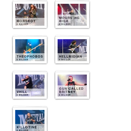
MOURNING
MORSROT
HIGH
6 BILDER
6 BILDER
THEOPHOBOS
HELLMIDIAN
6 BILDER
6 BILDER
GUN CALLED
VHILL
BRITNEY
6 BILDER
6 BILDER
KILLOTINE
6 BILDER