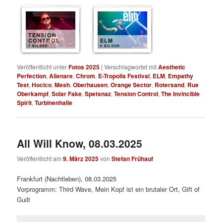
TENSION
CONTROL
ELM
7 BILDER
6 BILDER
Veröffentlicht unter
Fotos 2025
|
Verschlagwortet mit
Aesthetic
Perfection
,
Alienare
,
Chrom
,
E-Tropolis Festival
,
ELM
,
Empathy
Test
,
Hocico
,
Mesh
,
Oberhausen
,
Orange Sector
,
Rotersand
,
Rue
Oberkampf
,
Solar Fake
,
Spetsnaz
,
Tension Control
,
The Invincible
Spirit
,
Turbinenhalle
All Will Know, 08.03.2025
Veröffentlicht am
9. März 2025
von
Stefan Frühauf
Frankfurt (Nachtleben), 08.03.2025
Vorprogramm: Third Wave, Mein Kopf ist ein brutaler Ort, Gift of
Guilt