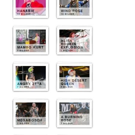
HANABIE
WIND ROSE
12 BILDER
10 BILDER
ALIEN
ROCKIN
MAMBO KURT
EXPLOSION
7 BILDER
7 BILDER
HIGH DESERT
ANGRY ZETA
QUEEN
7 BILDER
7 BILDER
A BURNING
MEGABOSCH
ROSE
7 BILDER
7 BILDER