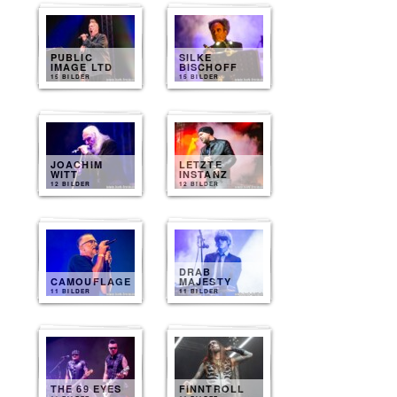
PUBLIC
SILKE
IMAGE LTD
BISCHOFF
15 BILDER
15 BILDER
JOACHIM
LETZTE
WITT
INSTANZ
12 BILDER
12 BILDER
DRAB
CAMOUFLAGE
MAJESTY
11 BILDER
11 BILDER
THE 69 EYES
FINNTROLL