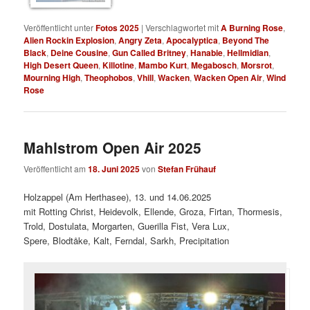
Veröffentlicht unter
Fotos 2025
|
Verschlagwortet mit
A Burning Rose
,
Alien Rockin Explosion
,
Angry Zeta
,
Apocalyptica
,
Beyond The
Black
,
Deine Cousine
,
Gun Called Britney
,
Hanabie
,
Hellmidian
,
High Desert Queen
,
Killotine
,
Mambo Kurt
,
Megabosch
,
Morsrot
,
Mourning High
,
Theophobos
,
Vhill
,
Wacken
,
Wacken Open Air
,
Wind
Rose
Mahlstrom Open Air 2025
Veröffentlicht am
18. Juni 2025
von
Stefan Frühauf
Holzappel (Am Herthasee), 13. und 14.06.2025
mit Rotting Christ, Heidevolk, Ellende, Groza, Firtan, Thormesis,
Trold, Dostulata, Morgarten, Guerilla Fist, Vera Lux,
Spere, Blodtåke, Kalt, Ferndal, Sarkh, Precipitation