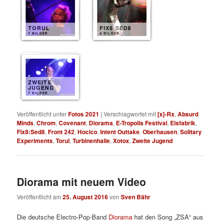
TORUL
FIX8 SED8
7 BILDER
8 BILDER
ZWEITE
JUGEND
7 BILDER
Veröffentlicht unter
Fotos 2021
|
Verschlagwortet mit
[x]-Rx
,
Absurd
Minds
,
Chrom
,
Covenant
,
Diorama
,
E-Tropolis Festival
,
Eisfabrik
,
Fix8:Sed8
,
Front 242
,
Hocico
,
Intent Outtake
,
Oberhausen
,
Solitary
Experiments
,
Torul
,
Turbinenhalle
,
Xotox
,
Zweite Jugend
Diorama mit neuem Video
Veröffentlicht am
25. August 2016
von
Sven Bähr
Die deutsche Electro-Pop-Band
Diorama
hat den Song „ZSA“ aus