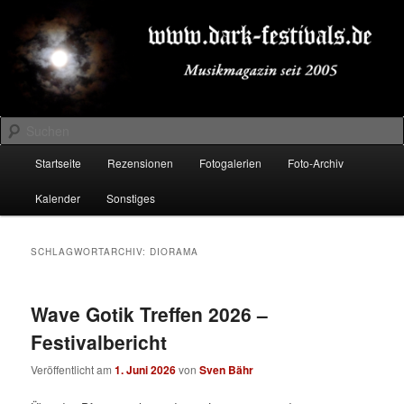
Zum
Zum
Musikmagazin seit 2005
primären
sekundären
Inhalt
Inhalt
springen
springen
DARK-FESTIVALS.DE
Suchen
Hauptmenü
Startseite
Rezensionen
Fotogalerien
Foto-Archiv
Kalender
Sonstiges
SCHLAGWORTARCHIV:
DIORAMA
Wave Gotik Treffen 2026 –
Festivalbericht
Veröffentlicht am
1. Juni 2026
von
Sven Bähr