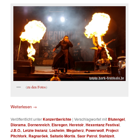
(
zu den Fotos
)
Weiterlesen
→
Veröffentlicht unter
Konzertberichte
|
Verschlagwortet mit
Blutengel
,
Diorama
,
Dornenreich
,
Eisregen
,
Heretoir
,
Hexentanz Festival
,
J.B.O.
,
Letzte Instanz
,
Losheim
,
Megaherz
,
Powerwolf
,
Project
Pitchfork
,
Ragnaröek
,
Saltatio Mortis
,
Saor Patrol
,
Stahlzeit
,