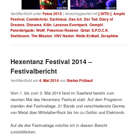
Veröffentlicht unter
Fotos 2015
|
Verschlagwortet mit
[:SITD:]
,
Amphi
Festival
,
Combichrist
,
Darkhaus
,
Das Ich
,
Der Tod
,
Diary of
Dreams
,
Diorama
,
Köln
,
Lanxess Eventpark
,
Oomph!
,
Patenbrigade: Wolff
,
Pokemon Reaktor
,
Qntal
,
S.P.O.C.K
,
Stahlmann
,
The Mission
,
VNV Nation
,
Welle:Erdball
,
Zeraphine
Hexentanz Festival 2014 –
Festivalbericht
Veröffentlicht am
4. Mai 2014
von
Stefan Frühauf
Vom 1. bis zum 3. Mai 2014 fand im Saarland bereits zum
neunten Mal das Hexentanz Festival statt. Auf dem Programm
standen drei Festivaltage, 21 Bands und verschiedenste Genres
von Metal über Mittelalter-Rock bis hin zu Gothic und Elektronik.
Auf die drei Festivaltage möchte ich in diesem Bericht
zurückblicken.