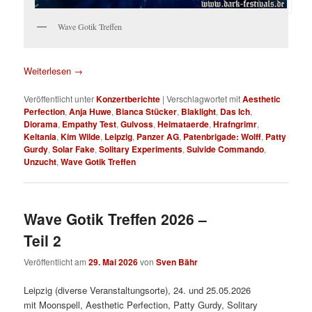
Wave Gotik Treffen
Weiterlesen
→
Veröffentlicht unter
Konzertberichte
|
Verschlagwortet mit
Aesthetic
Perfection
,
Anja Huwe
,
Bianca Stücker
,
Blaklight
,
Das Ich
,
Diorama
,
Empathy Test
,
Gulvoss
,
Heimataerde
,
Hrafngrimr
,
Keltania
,
Kim Wilde
,
Leipzig
,
Panzer AG
,
Patenbrigade: Wolff
,
Patty
Gurdy
,
Solar Fake
,
Solitary Experiments
,
Suivide Commando
,
Unzucht
,
Wave Gotik Treffen
Wave Gotik Treffen 2026 –
Teil 2
Veröffentlicht am
29. Mai 2026
von
Sven Bähr
Leipzig (diverse Veranstaltungsorte), 24. und 25.05.2026
mit Moonspell, Aesthetic Perfection, Patty Gurdy, Solitary