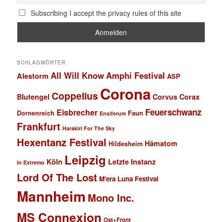
Subscribing I accept the privacy rules of this site
SCHLAGWÖRTER
All Will Know
Amphi Festival
Alestorm
ASP
Corona
Coppelius
Blutengel
Corvus Corax
Feuerschwanz
Eisbrecher
Faun
Dornenreich
Ensiferum
Frankfurt
Harakiri For The Sky
Hexentanz Festival
Hämatom
Hildesheim
Leipzig
Köln
Letzte Instanz
In Extremo
Lord Of The Lost
M'era Luna Festival
Mannheim
Mono Inc.
MS Connexion
Ost+Front