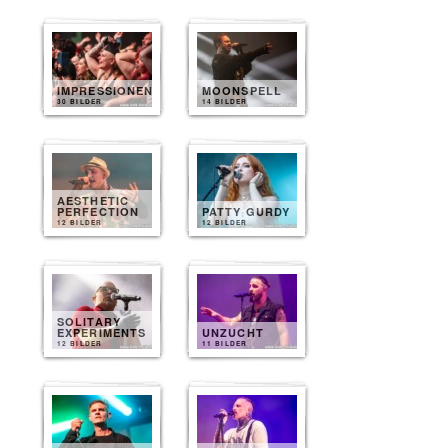
IMPRESSIONEN
MOONSPELL
30 BILDER
14 BILDER
AESTHETIC
PERFECTION
PATTY GURDY
12 BILDER
12 BILDER
SOLITARY
EXPERIMENTS
UNZUCHT
12 BILDER
11 BILDER