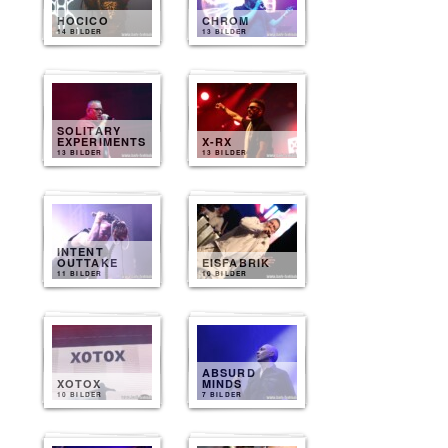
HOCICO
CHROM
14 BILDER
13 BILDER
SOLITARY
EXPERIMENTS
X-RX
13 BILDER
13 BILDER
INTENT
OUTTAKE
EISFABRIK
11 BILDER
10 BILDER
ABSURD
XOTOX
MINDS
10 BILDER
7 BILDER