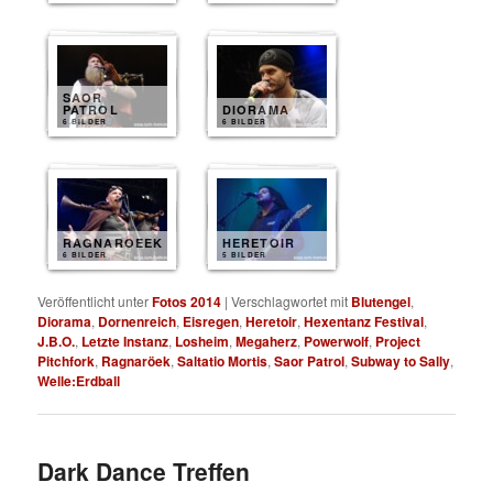
SAOR
PATROL
DIORAMA
6 BILDER
6 BILDER
RAGNAROEEK
HERETOIR
6 BILDER
5 BILDER
Veröffentlicht unter
Fotos 2014
|
Verschlagwortet mit
Blutengel
,
Diorama
,
Dornenreich
,
Eisregen
,
Heretoir
,
Hexentanz Festival
,
J.B.O.
,
Letzte Instanz
,
Losheim
,
Megaherz
,
Powerwolf
,
Project
Pitchfork
,
Ragnaröek
,
Saltatio Mortis
,
Saor Patrol
,
Subway to Sally
,
Welle:Erdball
Dark Dance Treffen