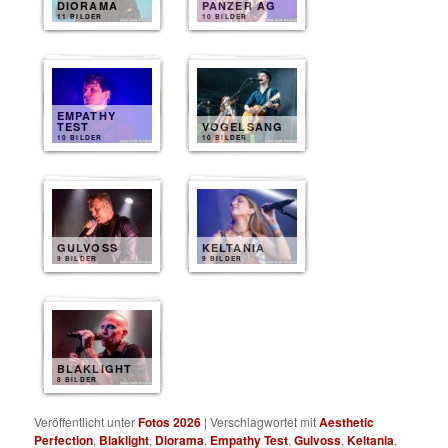
DIORAMA
PANZER AG
11 BILDER
10 BILDER
EMPATHY
TEST
VOGELSANG
10 BILDER
10 BILDER
GULVOSS
KELTANIA
9 BILDER
9 BILDER
BLAKLIGHT
8 BILDER
Veröffentlicht unter
Fotos 2026
|
Verschlagwortet mit
Aesthetic
Perfection
,
Blaklight
,
Diorama
,
Empathy Test
,
Gulvoss
,
Keltania
,