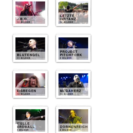
LETZTE
J.B.O.
INSTANZ
12 BILDER
12 BILDER
PROJECT
BLUTENGEL
PITCHFORK
11 BILDER
9 BILDER
EISREGEN
MEGAHERZ
10 BILDER
10 BILDER
WELLE
ERDBALL
DORNENREICH
7 BILDER
6 BILDER