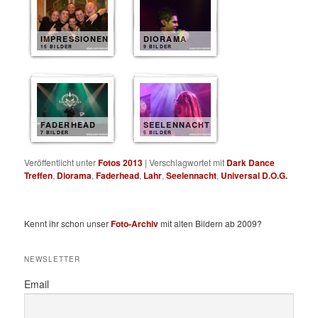
IMPRESSIONEN
DIORAMA
15 BILDER
9 BILDER
FADERHEAD
SEELENNACHT
7 BILDER
5 BILDER
Veröffentlicht unter
Fotos 2013
|
Verschlagwortet mit
Dark Dance
Treffen
,
Diorama
,
Faderhead
,
Lahr
,
Seelennacht
,
Universal D.O.G.
Kennt ihr schon unser
Foto-Archiv
mit alten Bildern ab 2009?
NEWSLETTER
Email