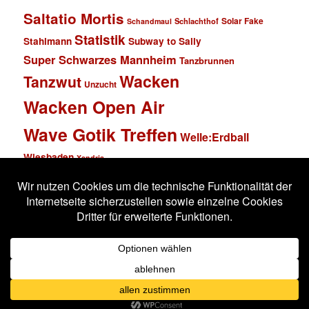
Saltatio Mortis
Solar Fake
Schlachthof
Schandmaul
Statistik
Stahlmann
Subway to Sally
Super Schwarzes Mannheim
Tanzbrunnen
Wacken
Tanzwut
Unzucht
Wacken Open Air
Wave Gotik Treffen
Welle:Erdball
Wiesbaden
Xandria
Impressum
Datenschutzerklärung
Stolz präsentiert von WordPress