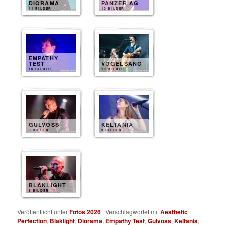
DIORAMA
PANZER AG
11 BILDER
10 BILDER
EMPATHY
TEST
VOGELSANG
10 BILDER
10 BILDER
GULVOSS
KELTANIA
9 BILDER
9 BILDER
BLAKLIGHT
8 BILDER
Veröffentlicht unter
Fotos 2026
|
Verschlagwortet mit
Aesthetic
Perfection
,
Blaklight
,
Diorama
,
Empathy Test
,
Gulvoss
,
Keltania
,