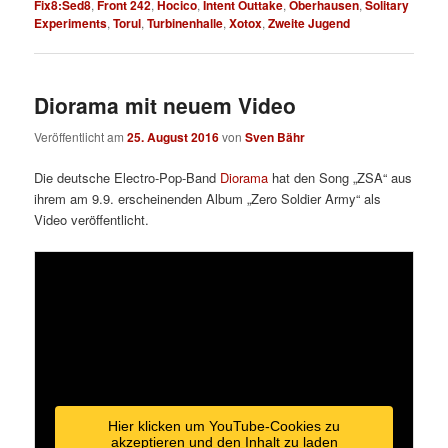
Fix8:Sed8
,
Front 242
,
Hocico
,
Intent Outtake
,
Oberhausen
,
Solitary
Experiments
,
Torul
,
Turbinenhalle
,
Xotox
,
Zweite Jugend
Diorama mit neuem Video
Veröffentlicht am
25. August 2016
von
Sven Bähr
Die deutsche Electro-Pop-Band
Diorama
hat den Song „ZSA“ aus
ihrem am 9.9. erscheinenden Album „Zero Soldier Army“ als
Video veröffentlicht.
Hier klicken um YouTube-Cookies zu
akzeptieren und den Inhalt zu laden