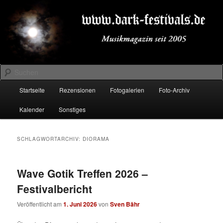
Zum
Zum
Musikmagazin seit 2005
primären
sekundären
Inhalt
Inhalt
springen
springen
DARK-FESTIVALS.DE
Suchen
Hauptmenü
Startseite
Rezensionen
Fotogalerien
Foto-Archiv
Kalender
Sonstiges
SCHLAGWORTARCHIV:
DIORAMA
Wave Gotik Treffen 2026 –
Festivalbericht
Veröffentlicht am
1. Juni 2026
von
Sven Bähr