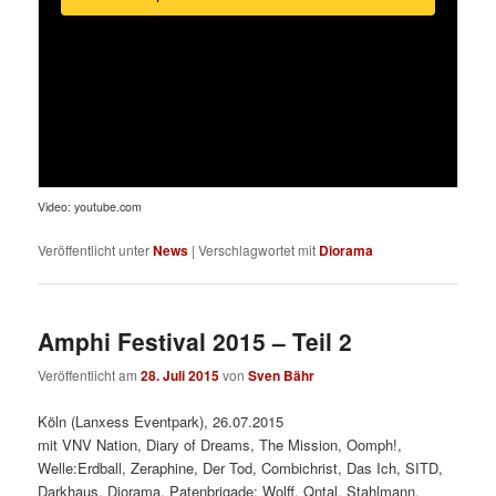
Video: youtube.com
Veröffentlicht unter
News
|
Verschlagwortet mit
Diorama
Amphi Festival 2015 – Teil 2
Veröffentlicht am
28. Juli 2015
von
Sven Bähr
Köln (Lanxess Eventpark), 26.07.2015
mit VNV Nation, Diary of Dreams, The Mission, Oomph!,
Welle:Erdball, Zeraphine, Der Tod, Combichrist, Das Ich, SITD,
Darkhaus, Diorama, Patenbrigade: Wolff, Qntal, Stahlmann,