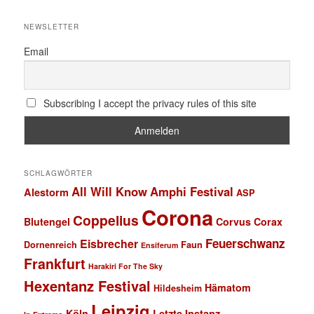
NEWSLETTER
Email
Subscribing I accept the privacy rules of this site
SCHLAGWÖRTER
All Will Know
Amphi Festival
Alestorm
ASP
Corona
Coppelius
Blutengel
Corvus Corax
Feuerschwanz
Eisbrecher
Faun
Dornenreich
Ensiferum
Frankfurt
Harakiri For The Sky
Hexentanz Festival
Hämatom
Hildesheim
Leipzig
Köln
Letzte Instanz