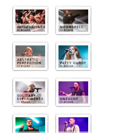
IMPRESSIONEN
MOONSPELL
30 BILDER
14 BILDER
AESTHETIC
PERFECTION
PATTY GURDY
12 BILDER
12 BILDER
SOLITARY
EXPERIMENTS
UNZUCHT
12 BILDER
11 BILDER