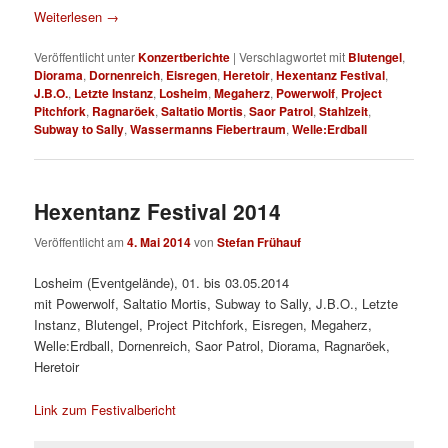
Weiterlesen
→
Veröffentlicht unter
Konzertberichte
|
Verschlagwortet mit
Blutengel
,
Diorama
,
Dornenreich
,
Eisregen
,
Heretoir
,
Hexentanz Festival
,
J.B.O.
,
Letzte Instanz
,
Losheim
,
Megaherz
,
Powerwolf
,
Project
Pitchfork
,
Ragnaröek
,
Saltatio Mortis
,
Saor Patrol
,
Stahlzeit
,
Subway to Sally
,
Wassermanns Fiebertraum
,
Welle:Erdball
Hexentanz Festival 2014
Veröffentlicht am
4. Mai 2014
von
Stefan Frühauf
Losheim (Eventgelände), 01. bis 03.05.2014
mit Powerwolf, Saltatio Mortis, Subway to Sally, J.B.O., Letzte
Instanz, Blutengel, Project Pitchfork, Eisregen, Megaherz,
Welle:Erdball, Dornenreich, Saor Patrol, Diorama, Ragnaröek,
Heretoir
Link zum Festivalbericht