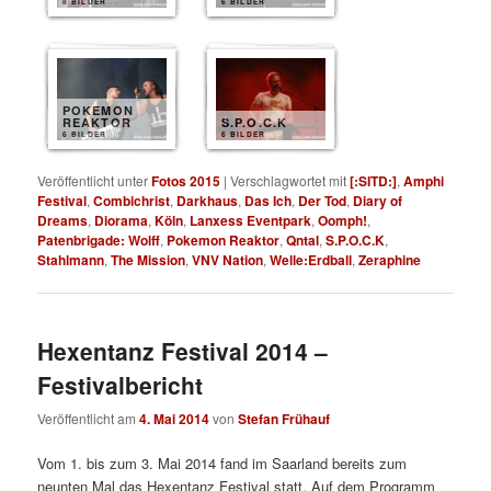
8 BILDER
6 BILDER
POKEMON
REAKTOR
S.P.O.C.K
6 BILDER
6 BILDER
Veröffentlicht unter
Fotos 2015
|
Verschlagwortet mit
[:SITD:]
,
Amphi
Festival
,
Combichrist
,
Darkhaus
,
Das Ich
,
Der Tod
,
Diary of
Dreams
,
Diorama
,
Köln
,
Lanxess Eventpark
,
Oomph!
,
Patenbrigade: Wolff
,
Pokemon Reaktor
,
Qntal
,
S.P.O.C.K
,
Stahlmann
,
The Mission
,
VNV Nation
,
Welle:Erdball
,
Zeraphine
Hexentanz Festival 2014 –
Festivalbericht
Veröffentlicht am
4. Mai 2014
von
Stefan Frühauf
Vom 1. bis zum 3. Mai 2014 fand im Saarland bereits zum
neunten Mal das Hexentanz Festival statt. Auf dem Programm