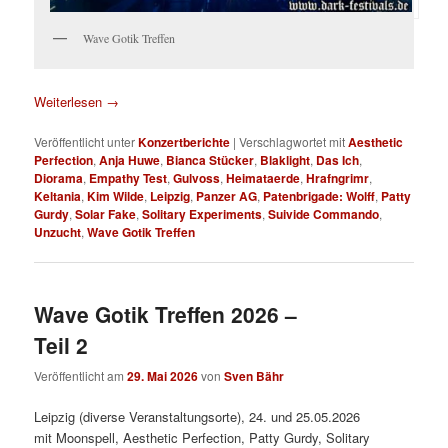
Wave Gotik Treffen
Weiterlesen
→
Veröffentlicht unter
Konzertberichte
|
Verschlagwortet mit
Aesthetic
Perfection
,
Anja Huwe
,
Bianca Stücker
,
Blaklight
,
Das Ich
,
Diorama
,
Empathy Test
,
Gulvoss
,
Heimataerde
,
Hrafngrimr
,
Keltania
,
Kim Wilde
,
Leipzig
,
Panzer AG
,
Patenbrigade: Wolff
,
Patty
Gurdy
,
Solar Fake
,
Solitary Experiments
,
Suivide Commando
,
Unzucht
,
Wave Gotik Treffen
Wave Gotik Treffen 2026 –
Teil 2
Veröffentlicht am
29. Mai 2026
von
Sven Bähr
Leipzig (diverse Veranstaltungsorte), 24. und 25.05.2026
mit Moonspell, Aesthetic Perfection, Patty Gurdy, Solitary