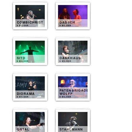
COMBICHRIST
DAS ICH
9 BILDER
8 BILDER
SITD
DARKHAUS
8 BILDER
8 BILDER
PATENBRIGADE
DIORAMA
WOLFF
8 BILDER
8 BILDER
QNTAL
STAHLMANN