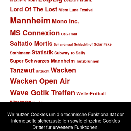
In Extremo
Lord Of The Lost
M'era Luna Festival
Mannheim
Mono Inc.
MS Connexion
Ost+Front
Saltatio Mortis
Solar Fake
Schlachthof
Schandmaul
Statistik
Stahlmann
Subway to Sally
Super Schwarzes Mannheim
Tanzbrunnen
Wacken
Tanzwut
Unzucht
Wacken Open Air
Wave Gotik Treffen
Welle:Erdball
Wiesbaden
Xandria
Impressum