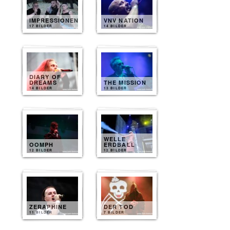
IMPRESSIONEN
VNV NATION
17 BILDER
14 BILDER
DIARY OF
DREAMS
THE MISSION
14 BILDER
13 BILDER
WELLE
OOMPH
ERDBALL
12 BILDER
12 BILDER
ZERAPHINE
DER TOD
11 BILDER
7 BILDER