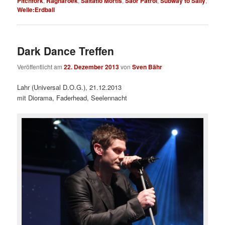
Pitchfork
,
Ragnaröek
,
Saltatio Mortis
,
Saor Patrol
,
Subway to Sally
,
Welle:Erdball
Dark Dance Treffen
Veröffentlicht am
22. Dezember 2013
von
Sven Bähr
Lahr (Universal D.O.G.), 21.12.2013
mit Diorama, Faderhead, Seelennacht