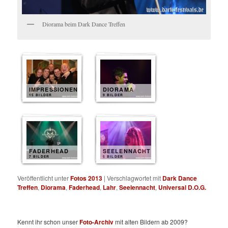
Diorama beim Dark Dance Treffen
IMPRESSIONEN
DIORAMA
15 BILDER
9 BILDER
FADERHEAD
SEELENNACHT
7 BILDER
5 BILDER
Veröffentlicht unter
Fotos 2013
|
Verschlagwortet mit
Dark Dance
Treffen
,
Diorama
,
Faderhead
,
Lahr
,
Seelennacht
,
Universal D.O.G.
Kennt ihr schon unser
Foto-Archiv
mit alten Bildern ab 2009?