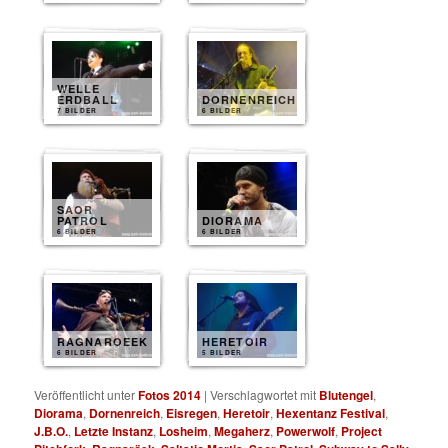
WELLE
ERDBALL
DORNENREICH
7 BILDER
6 BILDER
SAOR
PATROL
DIORAMA
6 BILDER
6 BILDER
RAGNAROEEK
HERETOIR
6 BILDER
5 BILDER
Veröffentlicht unter
Fotos 2014
|
Verschlagwortet mit
Blutengel
,
Diorama
,
Dornenreich
,
Eisregen
,
Heretoir
,
Hexentanz Festival
,
J.B.O.
,
Letzte Instanz
,
Losheim
,
Megaherz
,
Powerwolf
,
Project