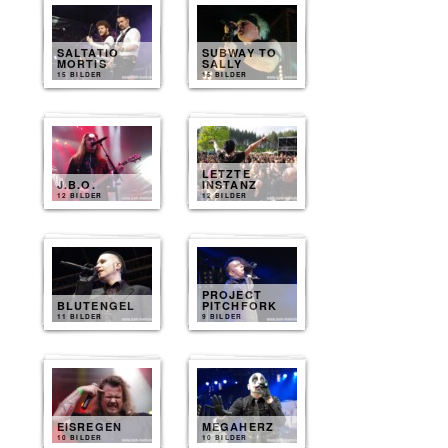
SALTATIO
SUBWAY TO
MORTIS
SALLY
15 BILDER
15 BILDER
LETZTE
J.B.O.
INSTANZ
12 BILDER
12 BILDER
PROJECT
BLUTENGEL
PITCHFORK
11 BILDER
9 BILDER
EISREGEN
MEGAHERZ
10 BILDER
10 BILDER