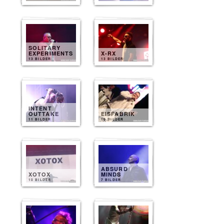
SOLITARY
EXPERIMENTS
X-RX
13 BILDER
13 BILDER
INTENT
OUTTAKE
EISFABRIK
11 BILDER
10 BILDER
ABSURD
XOTOX
MINDS
10 BILDER
7 BILDER