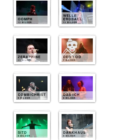
WELLE
OOMPH
ERDBALL
12 BILDER
12 BILDER
ZERAPHINE
DER TOD
11 BILDER
7 BILDER
COMBICHRIST
DAS ICH
9 BILDER
8 BILDER
SITD
DARKHAUS
8 BILDER
8 BILDER