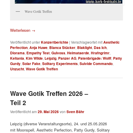
Wave Gotik Treffen
Weiterlesen
→
Veröffentlicht unter
Konzertberichte
|
Verschlagwortet mit
Aesthetic
Perfection
,
Anja Huwe
,
Bianca Stücker
,
Blaklight
,
Das Ich
,
Diorama
,
Empathy Test
,
Gulvoss
,
Heimataerde
,
Hrafngrimr
,
Keltania
,
Kim Wilde
,
Leipzig
,
Panzer AG
,
Patenbrigade: Wolff
,
Patty
Gurdy
,
Solar Fake
,
Solitary Experiments
,
Suivide Commando
,
Unzucht
,
Wave Gotik Treffen
Wave Gotik Treffen 2026 –
Teil 2
Veröffentlicht am
29. Mai 2026
von
Sven Bähr
Leipzig (diverse Veranstaltungsorte), 24. und 25.05.2026
mit Moonspell, Aesthetic Perfection, Patty Gurdy, Solitary