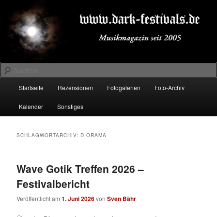
Zum
Zum
Musikmagazin seit 2005
primären
sekundären
Inhalt
Inhalt
springen
springen
DARK-FESTIVALS.DE
Suchen
Hauptmenü
Startseite
Rezensionen
Fotogalerien
Foto-Archiv
Kalender
Sonstiges
SCHLAGWORTARCHIV:
DIORAMA
Wave Gotik Treffen 2026 –
Festivalbericht
Veröffentlicht am
1. Juni 2026
von
Sven Bähr