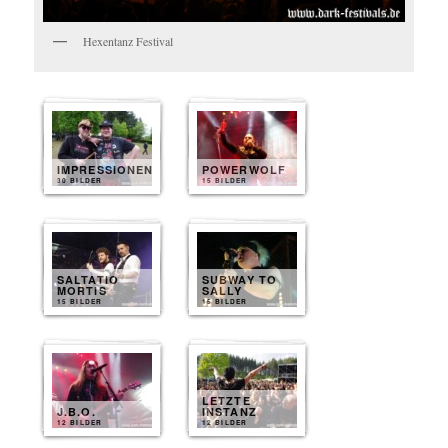
Hexentanz Festival
IMPRESSIONEN
POWERWOLF
30 BILDER
15 BILDER
SALTATIO
SUBWAY TO
MORTIS
SALLY
15 BILDER
15 BILDER
LETZTE
J.B.O.
INSTANZ
12 BILDER
12 BILDER