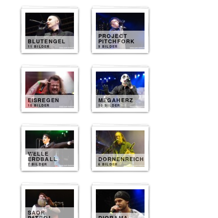
PROJECT
BLUTENGEL
PITCHFORK
11 BILDER
9 BILDER
EISREGEN
MEGAHERZ
10 BILDER
10 BILDER
WELLE
ERDBALL
DORNENREICH
7 BILDER
6 BILDER
SAOR
PATROL
DIORAMA