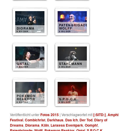
PATENBRIGADE
DIORAMA
WOLFF
8 BILDER
8 BILDER
QNTAL
STAHLMANN
8 BILDER
6 BILDER
POKEMON
REAKTOR
S.P.O.C.K
6 BILDER
6 BILDER
Veröffentlicht unter
Fotos 2015
|
Verschlagwortet mit
[:SITD:]
,
Amphi
Festival
,
Combichrist
,
Darkhaus
,
Das Ich
,
Der Tod
,
Diary of
Dreams
,
Diorama
,
Köln
,
Lanxess Eventpark
,
Oomph!
,
Patenbrigade: Wolff
,
Pokemon Reaktor
,
Qntal
,
S.P.O.C.K
,