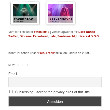
FADERHEAD
SEELENNACHT
7 BILDER
5 BILDER
Veröffentlicht unter
Fotos 2013
|
Verschlagwortet mit
Dark Dance
Treffen
,
Diorama
,
Faderhead
,
Lahr
,
Seelennacht
,
Universal D.O.G.
Kennt ihr schon unser
Foto-Archiv
mit alten Bildern ab 2009?
NEWSLETTER
Email
Subscribing I accept the privacy rules of this site