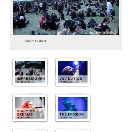
Amphi Festival
IMPRESSIONEN
VNV NATION
17 BILDER
14 BILDER
DIARY OF
DREAMS
THE MISSION
14 BILDER
13 BILDER