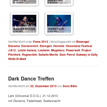
6 BILDER
6 BILDER
RAGNAROEEK
HERETOIR
6 BILDER
5 BILDER
Veröffentlicht unter
Fotos 2014
|
Verschlagwortet mit
Blutengel
,
Diorama
,
Dornenreich
,
Eisregen
,
Heretoir
,
Hexentanz Festival
,
J.B.O.
,
Letzte Instanz
,
Losheim
,
Megaherz
,
Powerwolf
,
Project
Pitchfork
,
Ragnaröek
,
Saltatio Mortis
,
Saor Patrol
,
Subway to Sally
,
Welle:Erdball
Dark Dance Treffen
Veröffentlicht am
22. Dezember 2013
von
Sven Bähr
Lahr (Universal D.O.G.), 21.12.2013
mit Diorama, Faderhead, Seelennacht