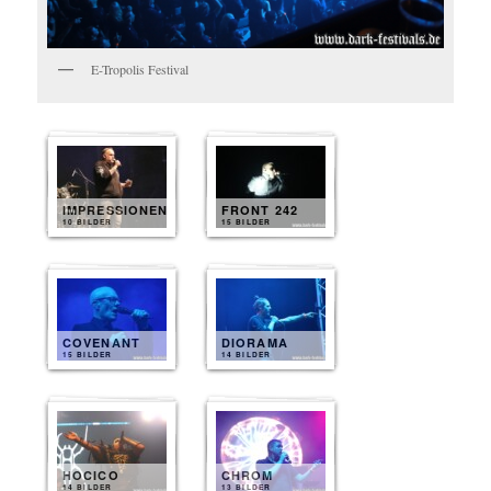
E-Tropolis Festival
IMPRESSIONEN
FRONT 242
10 BILDER
15 BILDER
COVENANT
DIORAMA
15 BILDER
14 BILDER
HOCICO
CHROM
14 BILDER
13 BILDER