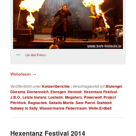
(
zu den Fotos
)
Weiterlesen
→
Veröffentlicht unter
Konzertberichte
|
Verschlagwortet mit
Blutengel
,
Diorama
,
Dornenreich
,
Eisregen
,
Heretoir
,
Hexentanz Festival
,
J.B.O.
,
Letzte Instanz
,
Losheim
,
Megaherz
,
Powerwolf
,
Project
Pitchfork
,
Ragnaröek
,
Saltatio Mortis
,
Saor Patrol
,
Stahlzeit
,
Subway to Sally
,
Wassermanns Fiebertraum
,
Welle:Erdball
Hexentanz Festival 2014