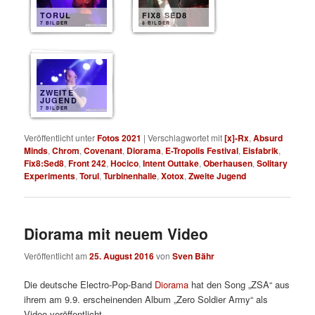
TORUL
FIX8 SED8
7 BILDER
8 BILDER
ZWEITE
JUGEND
7 BILDER
Veröffentlicht unter
Fotos 2021
|
Verschlagwortet mit
[x]-Rx
,
Absurd
Minds
,
Chrom
,
Covenant
,
Diorama
,
E-Tropolis Festival
,
Eisfabrik
,
Fix8:Sed8
,
Front 242
,
Hocico
,
Intent Outtake
,
Oberhausen
,
Solitary
Experiments
,
Torul
,
Turbinenhalle
,
Xotox
,
Zweite Jugend
Diorama mit neuem Video
Veröffentlicht am
25. August 2016
von
Sven Bähr
Die deutsche Electro-Pop-Band
Diorama
hat den Song „ZSA“ aus
ihrem am 9.9. erscheinenden Album „Zero Soldier Army“ als
Video veröffentlicht.