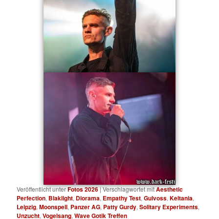
Veröffentlicht unter
Fotos 2026
|
Verschlagwortet mit
Aesthetic
Perfection
,
Blaklight
,
Diorama
,
Empathy Test
,
Gulvoss
,
Keltania
,
Leipzig
,
Moonspell
,
Panzer AG
,
Patty Gurdy
,
Solitary Experiments
,
Unzucht
,
Vogelsang
,
Wave Gotik Treffen