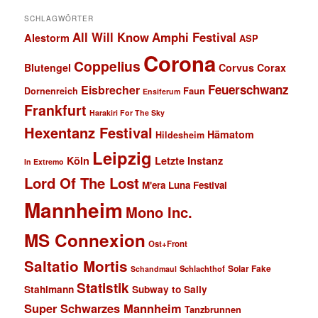
SCHLAGWÖRTER
All Will Know
Amphi Festival
Alestorm
ASP
Corona
Coppelius
Blutengel
Corvus Corax
Feuerschwanz
Eisbrecher
Faun
Dornenreich
Ensiferum
Frankfurt
Harakiri For The Sky
Hexentanz Festival
Hämatom
Hildesheim
Leipzig
Köln
Letzte Instanz
In Extremo
Lord Of The Lost
M'era Luna Festival
Mannheim
Mono Inc.
MS Connexion
Ost+Front
Saltatio Mortis
Solar Fake
Schlachthof
Schandmaul
Statistik
Stahlmann
Subway to Sally
Super Schwarzes Mannheim
Tanzbrunnen