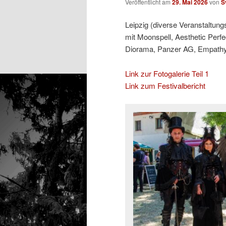
Veröffentlicht am
29. Mai 2026
von
S
Leipzig (diverse Veranstaltung
mit Moonspell, Aesthetic Perfe
Diorama, Panzer AG, Empathy T
Link zur Fotogalerie Teil 1
Link zum Festivalbericht