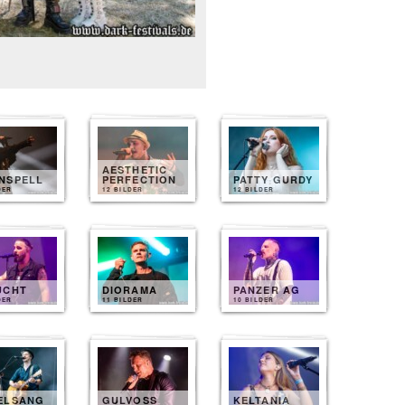
AESTHETIC
NSPELL
PERFECTION
PATTY GURDY
DER
12 BILDER
12 BILDER
UCHT
DIORAMA
PANZER AG
DER
11 BILDER
10 BILDER
ELSANG
GULVOSS
KELTANIA