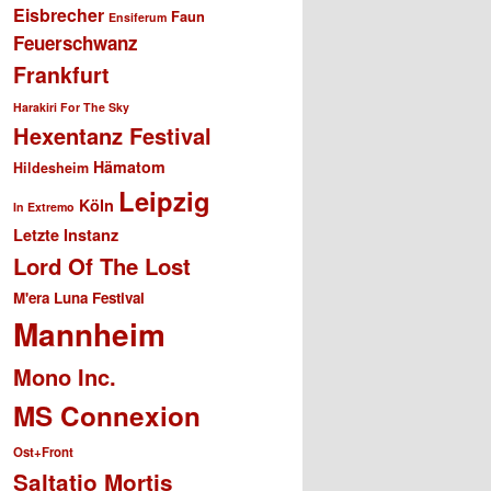
Eisbrecher
Faun
Ensiferum
Feuerschwanz
Frankfurt
Harakiri For The Sky
Hexentanz Festival
Hämatom
Hildesheim
Leipzig
Köln
In Extremo
Letzte Instanz
Lord Of The Lost
M'era Luna Festival
Mannheim
Mono Inc.
MS Connexion
Ost+Front
Saltatio Mortis