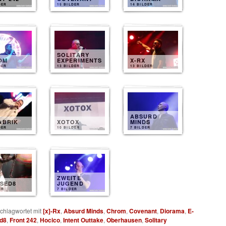
DER
15 BILDER
14 BILDER
SOLITARY
OM
EXPERIMENTS
X-RX
DER
13 BILDER
13 BILDER
ABSURD
ABRIK
XOTOX
MINDS
DER
10 BILDER
7 BILDER
ZWEITE
 SED8
JUGEND
ER
7 BILDER
chlagwortet mit
[x]-Rx
,
Absurd Minds
,
Chrom
,
Covenant
,
Diorama
,
E-
ed8
,
Front 242
,
Hocico
,
Intent Outtake
,
Oberhausen
,
Solitary