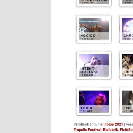
10 BILDER
15 BIL
HOCICO
CHR
14 BILDER
13 BIL
INTENT
OUTTAKE
EISF
11 BILDER
10 BIL
TORUL
FIX8
7 BILDER
8 BILD
Veröffentlicht unter
Fotos 2021
|
Vers
Tropolis Festival
,
Eisfabrik
,
Fix8:S