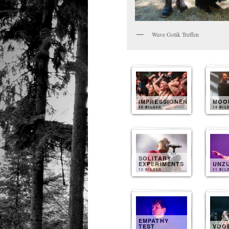
Wave Gotik Treffen
IMPRESSIONEN
MOO
30 BILDER
14 BIL
SOLITARY
EXPERIMENTS
UNZ
12 BILDER
11 BIL
EMPATHY
TEST
VOG