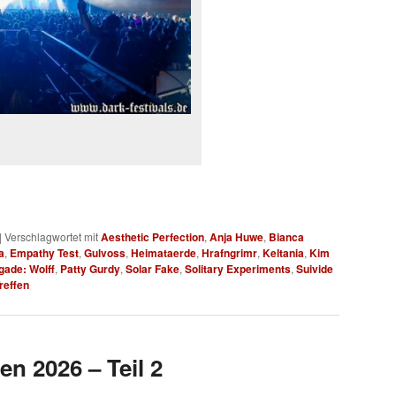
|
Verschlagwortet mit
Aesthetic Perfection
,
Anja Huwe
,
Bianca
a
,
Empathy Test
,
Gulvoss
,
Heimataerde
,
Hrafngrimr
,
Keltania
,
Kim
gade: Wolff
,
Patty Gurdy
,
Solar Fake
,
Solitary Experiments
,
Suivide
reffen
en 2026 – Teil 2