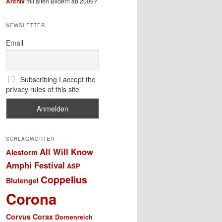
Archiv
mit alten Bildern ab 2009?
NEWSLETTER
Email
Subscribing I accept the
privacy rules of this site
SCHLAGWÖRTER
All Will Know
Alestorm
Amphi Festival
ASP
Coppelius
Blutengel
Corona
Corvus Corax
Dornenreich