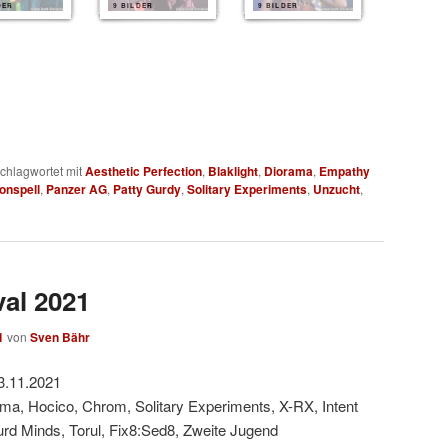
DER
9 BILDER
9 BILDER
chlagwortet mit
Aesthetic Perfection
,
Blaklight
,
Diorama
,
Empathy
onspell
,
Panzer AG
,
Patty Gurdy
,
Solitary Experiments
,
Unzucht
,
val 2021
1
von
Sven Bähr
3.11.2021
ama, Hocico, Chrom, Solitary Experiments, X-RX, Intent
urd Minds, Torul, Fix8:Sed8, Zweite Jugend