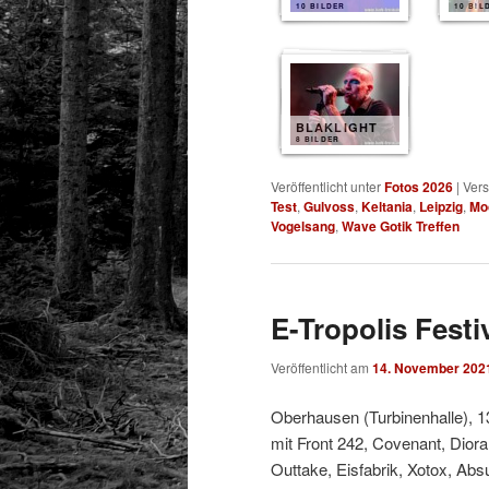
10 BILDER
10 BIL
BLAKLIGHT
8 BILDER
Veröffentlicht unter
Fotos 2026
|
Vers
Test
,
Gulvoss
,
Keltania
,
Leipzig
,
Mo
Vogelsang
,
Wave Gotik Treffen
E-Tropolis Festi
Veröffentlicht am
14. November 202
Oberhausen (Turbinenhalle), 1
mit Front 242, Covenant, Dior
Outtake, Eisfabrik, Xotox, Abs