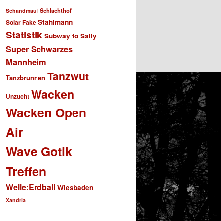
Schlachthof
Schandmaul
Stahlmann
Solar Fake
Statistik
Subway to Sally
Super Schwarzes
Mannheim
Tanzwut
Tanzbrunnen
Wacken
Unzucht
Wacken Open
Air
Wave Gotik
Treffen
Welle:Erdball
Wiesbaden
Xandria