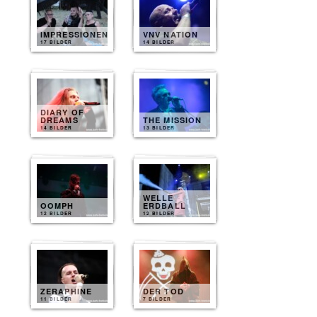
IMPRESSIONEN
VNV NATION
17 BILDER
14 BILDER
DIARY OF
DREAMS
THE MISSION
14 BILDER
13 BILDER
WELLE
OOMPH
ERDBALL
12 BILDER
12 BILDER
ZERAPHINE
DER TOD
11 BILDER
7 BILDER