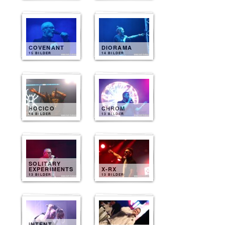
COVENANT
DIORAMA
15 BILDER
14 BILDER
HOCICO
CHROM
14 BILDER
13 BILDER
SOLITARY
EXPERIMENTS
X-RX
13 BILDER
13 BILDER
INTENT