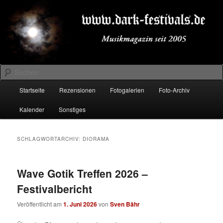
Zum
Zum
Musikmagazin seit 2005
primären
sekundären
Inhalt
Inhalt
springen
springen
DARK-FESTIVALS.DE
Suchen
Hauptmenü
Startseite
Rezensionen
Fotogalerien
Foto-Archiv
Kalender
Sonstiges
SCHLAGWORTARCHIV:
DIORAMA
Wave Gotik Treffen 2026 –
Festivalbericht
Veröffentlicht am
1. Juni 2026
von
Sven Bähr