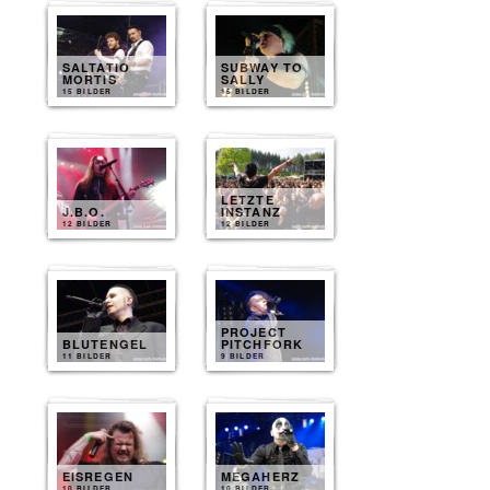
SALTATIO
SUBWAY TO
MORTIS
SALLY
15 BILDER
15 BILDER
LETZTE
J.B.O.
INSTANZ
12 BILDER
12 BILDER
PROJECT
BLUTENGEL
PITCHFORK
11 BILDER
9 BILDER
EISREGEN
MEGAHERZ
10 BILDER
10 BILDER