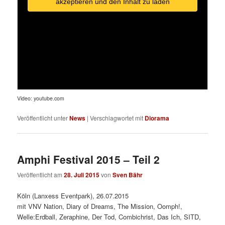
akzeptieren und den Inhalt zu laden
Video: youtube.com
Veröffentlicht unter
News
|
Verschlagwortet mit
Diorama
Amphi Festival 2015 – Teil 2
Veröffentlicht am
28. Juli 2015
von
Sven Bähr
Köln (Lanxess Eventpark), 26.07.2015
mit VNV Nation, Diary of Dreams, The Mission, Oomph!,
Welle:Erdball, Zeraphine, Der Tod, Combichrist, Das Ich, SITD,