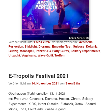
Veröffentlicht unter
Fotos 2026
|
Verschlagwortet mit
Aesthetic
Perfection
,
Blaklight
,
Diorama
,
Empathy Test
,
Gulvoss
,
Keltania
,
Leipzig
,
Moonspell
,
Panzer AG
,
Patty Gurdy
,
Solitary Experiments
,
Unzucht
,
Vogelsang
,
Wave Gotik Treffen
E-Tropolis Festival 2021
Veröffentlicht am
14. November 2021
von
Sven Bähr
Oberhausen (Turbinenhalle), 13.11.2021
mit Front 242, Covenant, Diorama, Hocico, Chrom, Solitary
Experiments, X-RX, Intent Outtake, Eisfabrik, Xotox, Absurd
Minds, Torul, Fix8:Sed8, Zweite Jugend