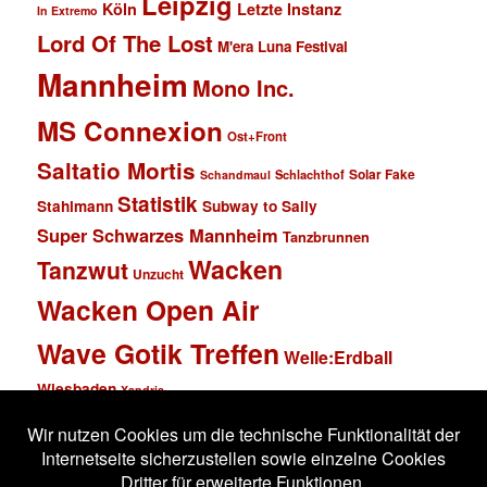
Leipzig
Köln
Letzte Instanz
In Extremo
Lord Of The Lost
M'era Luna Festival
Mannheim
Mono Inc.
MS Connexion
Ost+Front
Saltatio Mortis
Solar Fake
Schlachthof
Schandmaul
Statistik
Stahlmann
Subway to Sally
Super Schwarzes Mannheim
Tanzbrunnen
Wacken
Tanzwut
Unzucht
Wacken Open Air
Wave Gotik Treffen
Welle:Erdball
Wiesbaden
Xandria
Impressum