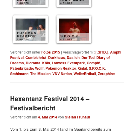
8 BILDER
6 BILDER
POKEMON
REAKTOR
S.P.O.C.K
6 BILDER
6 BILDER
Veröffentlicht unter
Fotos 2015
|
Verschlagwortet mit
[:SITD:]
,
Amphi
Festival
,
Combichrist
,
Darkhaus
,
Das Ich
,
Der Tod
,
Diary of
Dreams
,
Diorama
,
Köln
,
Lanxess Eventpark
,
Oomph!
,
Patenbrigade: Wolff
,
Pokemon Reaktor
,
Qntal
,
S.P.O.C.K
,
Stahlmann
,
The Mission
,
VNV Nation
,
Welle:Erdball
,
Zeraphine
Hexentanz Festival 2014 –
Festivalbericht
Veröffentlicht am
4. Mai 2014
von
Stefan Frühauf
Vom 1. bis zum 3. Mai 2014 fand im Saarland bereits zum