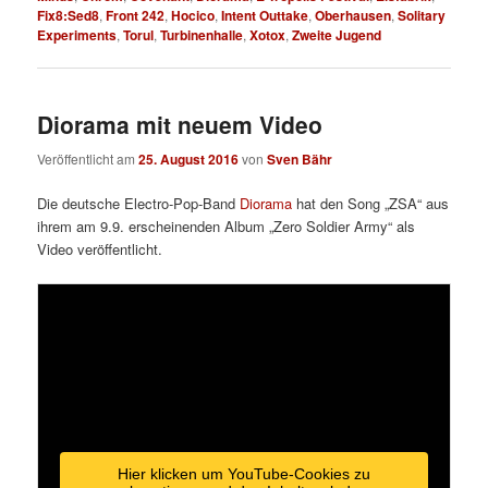
Fix8:Sed8
,
Front 242
,
Hocico
,
Intent Outtake
,
Oberhausen
,
Solitary
Experiments
,
Torul
,
Turbinenhalle
,
Xotox
,
Zweite Jugend
Diorama mit neuem Video
Veröffentlicht am
25. August 2016
von
Sven Bähr
Die deutsche Electro-Pop-Band
Diorama
hat den Song „ZSA“ aus
ihrem am 9.9. erscheinenden Album „Zero Soldier Army“ als
Video veröffentlicht.
Hier klicken um YouTube-Cookies zu