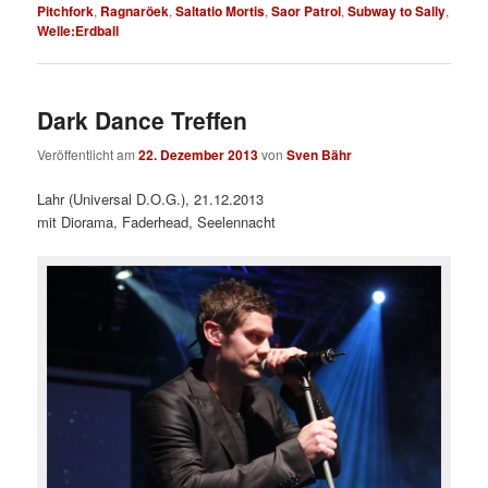
Pitchfork
,
Ragnaröek
,
Saltatio Mortis
,
Saor Patrol
,
Subway to Sally
,
Welle:Erdball
Dark Dance Treffen
Veröffentlicht am
22. Dezember 2013
von
Sven Bähr
Lahr (Universal D.O.G.), 21.12.2013
mit Diorama, Faderhead, Seelennacht