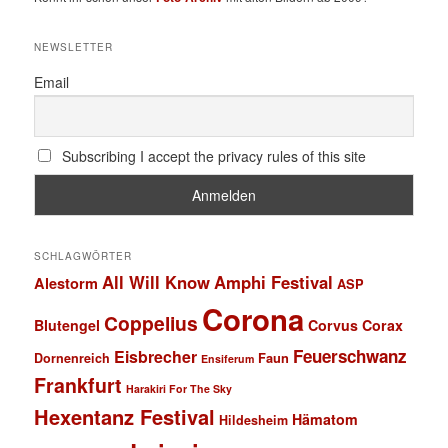
NEWSLETTER
Email
Subscribing I accept the privacy rules of this site
SCHLAGWÖRTER
All Will Know
Amphi Festival
Alestorm
ASP
Corona
Coppelius
Blutengel
Corvus Corax
Feuerschwanz
Eisbrecher
Faun
Dornenreich
Ensiferum
Frankfurt
Harakiri For The Sky
Hexentanz Festival
Hämatom
Hildesheim