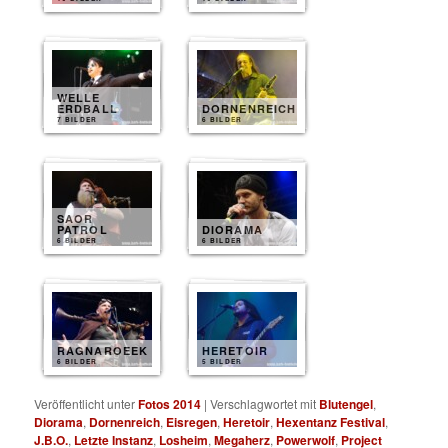
WELLE
ERDBALL
DORNENREICH
7 BILDER
6 BILDER
SAOR
PATROL
DIORAMA
6 BILDER
6 BILDER
RAGNAROEEK
HERETOIR
6 BILDER
5 BILDER
Veröffentlicht unter
Fotos 2014
|
Verschlagwortet mit
Blutengel
,
Diorama
,
Dornenreich
,
Eisregen
,
Heretoir
,
Hexentanz Festival
,
J.B.O.
,
Letzte Instanz
,
Losheim
,
Megaherz
,
Powerwolf
,
Project