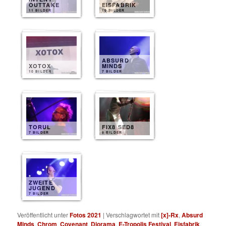
OUTTAKE
EISFABRIK
11 BILDER
10 BILDER
ABSURD
XOTOX
MINDS
10 BILDER
7 BILDER
TORUL
FIX8 SED8
7 BILDER
8 BILDER
ZWEITE
JUGEND
7 BILDER
Veröffentlicht unter
Fotos 2021
|
Verschlagwortet mit
[x]-Rx
,
Absurd
Minds
,
Chrom
,
Covenant
,
Diorama
,
E-Tropolis Festival
,
Eisfabrik
,