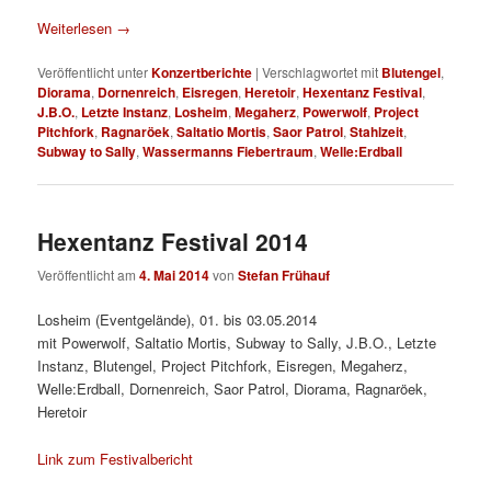
Weiterlesen
→
Veröffentlicht unter
Konzertberichte
|
Verschlagwortet mit
Blutengel
,
Diorama
,
Dornenreich
,
Eisregen
,
Heretoir
,
Hexentanz Festival
,
J.B.O.
,
Letzte Instanz
,
Losheim
,
Megaherz
,
Powerwolf
,
Project
Pitchfork
,
Ragnaröek
,
Saltatio Mortis
,
Saor Patrol
,
Stahlzeit
,
Subway to Sally
,
Wassermanns Fiebertraum
,
Welle:Erdball
Hexentanz Festival 2014
Veröffentlicht am
4. Mai 2014
von
Stefan Frühauf
Losheim (Eventgelände), 01. bis 03.05.2014
mit Powerwolf, Saltatio Mortis, Subway to Sally, J.B.O., Letzte
Instanz, Blutengel, Project Pitchfork, Eisregen, Megaherz,
Welle:Erdball, Dornenreich, Saor Patrol, Diorama, Ragnaröek,
Heretoir
Link zum Festivalbericht