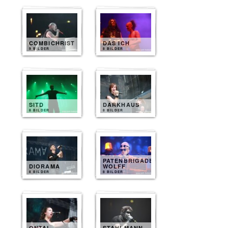
COMBICHRIST
DAS ICH
9 BILDER
8 BILDER
SITD
DARKHAUS
8 BILDER
8 BILDER
PATENBRIGADE
DIORAMA
WOLFF
8 BILDER
8 BILDER
QNTAL
STAHLMANN