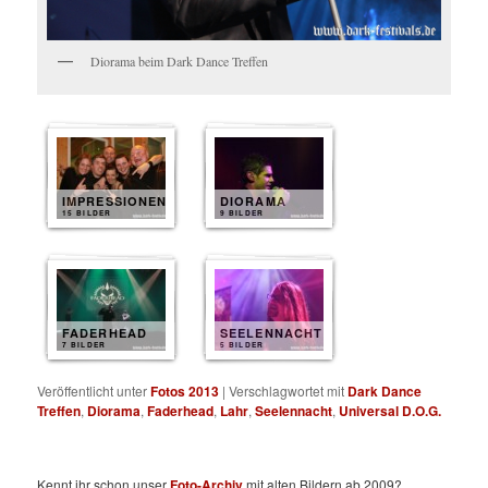
Diorama beim Dark Dance Treffen
IMPRESSIONEN
DIORAMA
15 BILDER
9 BILDER
FADERHEAD
SEELENNACHT
7 BILDER
5 BILDER
Veröffentlicht unter
Fotos 2013
|
Verschlagwortet mit
Dark Dance
Treffen
,
Diorama
,
Faderhead
,
Lahr
,
Seelennacht
,
Universal D.O.G.
Kennt ihr schon unser
Foto-Archiv
mit alten Bildern ab 2009?