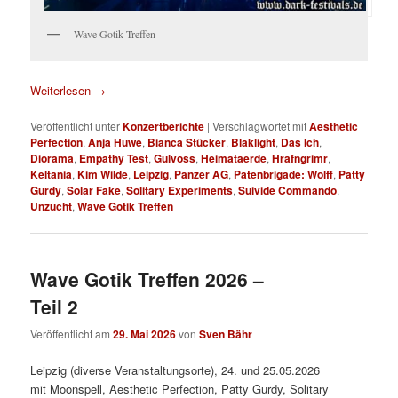
Wave Gotik Treffen
Weiterlesen
→
Veröffentlicht unter
Konzertberichte
|
Verschlagwortet mit
Aesthetic
Perfection
,
Anja Huwe
,
Bianca Stücker
,
Blaklight
,
Das Ich
,
Diorama
,
Empathy Test
,
Gulvoss
,
Heimataerde
,
Hrafngrimr
,
Keltania
,
Kim Wilde
,
Leipzig
,
Panzer AG
,
Patenbrigade: Wolff
,
Patty
Gurdy
,
Solar Fake
,
Solitary Experiments
,
Suivide Commando
,
Unzucht
,
Wave Gotik Treffen
Wave Gotik Treffen 2026 –
Teil 2
Veröffentlicht am
29. Mai 2026
von
Sven Bähr
Leipzig (diverse Veranstaltungsorte), 24. und 25.05.2026
mit Moonspell, Aesthetic Perfection, Patty Gurdy, Solitary