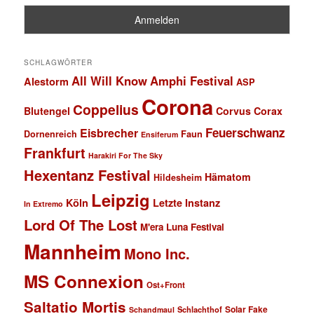
SCHLAGWÖRTER
All Will Know
Amphi Festival
Alestorm
ASP
Corona
Coppelius
Blutengel
Corvus Corax
Feuerschwanz
Eisbrecher
Faun
Dornenreich
Ensiferum
Frankfurt
Harakiri For The Sky
Hexentanz Festival
Hämatom
Hildesheim
Leipzig
Köln
Letzte Instanz
In Extremo
Lord Of The Lost
M'era Luna Festival
Mannheim
Mono Inc.
MS Connexion
Ost+Front
Saltatio Mortis
Solar Fake
Schlachthof
Schandmaul