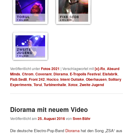
TORUL
FIX8 SED8
7 BILDER
8 BILDER
ZWEITE
JUGEND
7 BILDER
Veröffentlicht unter
Fotos 2021
|
Verschlagwortet mit
[x]-Rx
,
Absurd
Minds
,
Chrom
,
Covenant
,
Diorama
,
E-Tropolis Festival
,
Eisfabrik
,
Fix8:Sed8
,
Front 242
,
Hocico
,
Intent Outtake
,
Oberhausen
,
Solitary
Experiments
,
Torul
,
Turbinenhalle
,
Xotox
,
Zweite Jugend
Diorama mit neuem Video
Veröffentlicht am
25. August 2016
von
Sven Bähr
Die deutsche Electro-Pop-Band
Diorama
hat den Song „ZSA“ aus