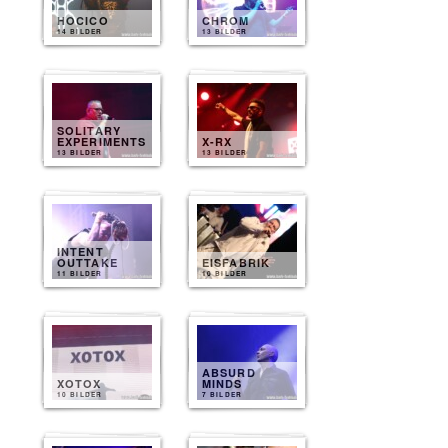
HOCICO
CHROM
14 BILDER
13 BILDER
SOLITARY
EXPERIMENTS
X-RX
13 BILDER
13 BILDER
INTENT
OUTTAKE
EISFABRIK
11 BILDER
10 BILDER
ABSURD
XOTOX
MINDS
10 BILDER
7 BILDER