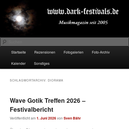
Zum
Zum
Musikmagazin seit 2005
primären
sekundären
Inhalt
Inhalt
springen
springen
DARK-FESTIVALS.DE
Suchen
Hauptmenü
Startseite
Rezensionen
Fotogalerien
Foto-Archiv
Kalender
Sonstiges
SCHLAGWORTARCHIV:
DIORAMA
Wave Gotik Treffen 2026 –
Festivalbericht
Veröffentlicht am
1. Juni 2026
von
Sven Bähr