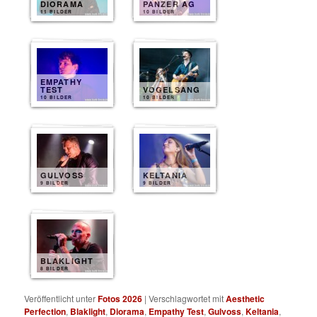
DIORAMA
PANZER AG
11 BILDER
10 BILDER
EMPATHY
TEST
VOGELSANG
10 BILDER
10 BILDER
GULVOSS
KELTANIA
9 BILDER
9 BILDER
BLAKLIGHT
8 BILDER
Veröffentlicht unter
Fotos 2026
|
Verschlagwortet mit
Aesthetic
Perfection
,
Blaklight
,
Diorama
,
Empathy Test
,
Gulvoss
,
Keltania
,