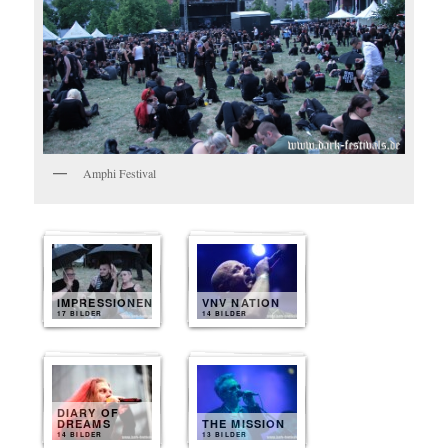
Amphi Festival
IMPRESSIONEN
VNV NATION
17 BILDER
14 BILDER
DIARY OF
DREAMS
THE MISSION
14 BILDER
13 BILDER