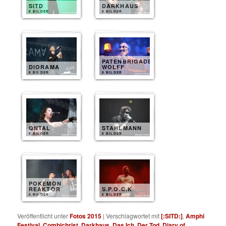
SITD
DARKHAUS
8 BILDER
8 BILDER
PATENBRIGADE
DIORAMA
WOLFF
8 BILDER
8 BILDER
QNTAL
STAHLMANN
8 BILDER
6 BILDER
POKEMON
REAKTOR
S.P.O.C.K
6 BILDER
6 BILDER
Veröffentlicht unter
Fotos 2015
|
Verschlagwortet mit
[:SITD:]
,
Amphi
Festival
,
Combichrist
,
Darkhaus
,
Das Ich
,
Der Tod
,
Diary of