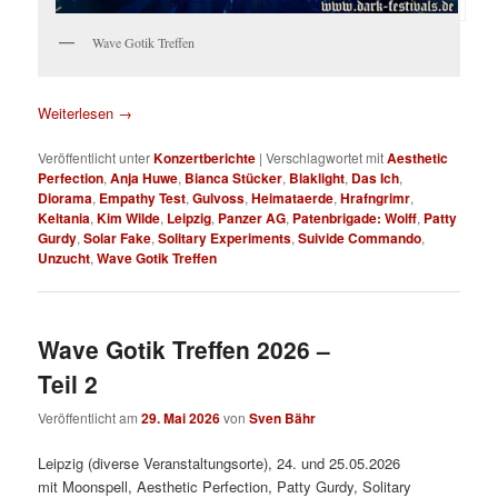
Wave Gotik Treffen
Weiterlesen
→
Veröffentlicht unter
Konzertberichte
|
Verschlagwortet mit
Aesthetic
Perfection
,
Anja Huwe
,
Bianca Stücker
,
Blaklight
,
Das Ich
,
Diorama
,
Empathy Test
,
Gulvoss
,
Heimataerde
,
Hrafngrimr
,
Keltania
,
Kim Wilde
,
Leipzig
,
Panzer AG
,
Patenbrigade: Wolff
,
Patty
Gurdy
,
Solar Fake
,
Solitary Experiments
,
Suivide Commando
,
Unzucht
,
Wave Gotik Treffen
Wave Gotik Treffen 2026 –
Teil 2
Veröffentlicht am
29. Mai 2026
von
Sven Bähr
Leipzig (diverse Veranstaltungsorte), 24. und 25.05.2026
mit Moonspell, Aesthetic Perfection, Patty Gurdy, Solitary