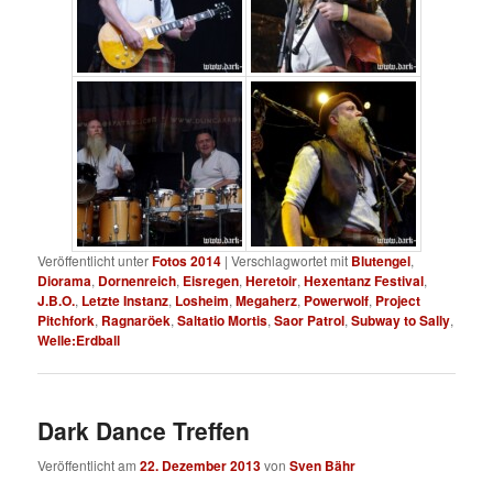
Veröffentlicht unter
Fotos 2014
|
Verschlagwortet mit
Blutengel
,
Diorama
,
Dornenreich
,
Eisregen
,
Heretoir
,
Hexentanz Festival
,
J.B.O.
,
Letzte Instanz
,
Losheim
,
Megaherz
,
Powerwolf
,
Project
Pitchfork
,
Ragnaröek
,
Saltatio Mortis
,
Saor Patrol
,
Subway to Sally
,
Welle:Erdball
Dark Dance Treffen
Veröffentlicht am
22. Dezember 2013
von
Sven Bähr