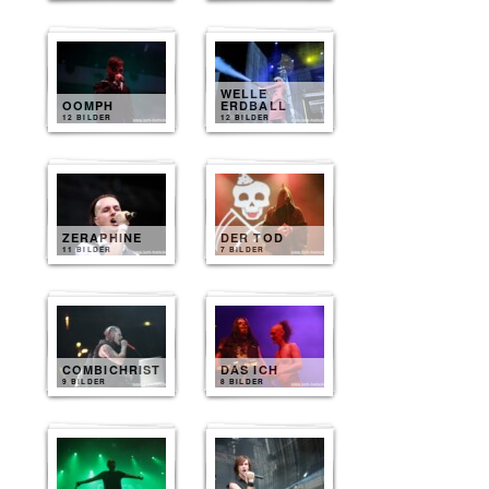
WELLE
OOMPH
ERDBALL
12 BILDER
12 BILDER
ZERAPHINE
DER TOD
11 BILDER
7 BILDER
COMBICHRIST
DAS ICH
9 BILDER
8 BILDER