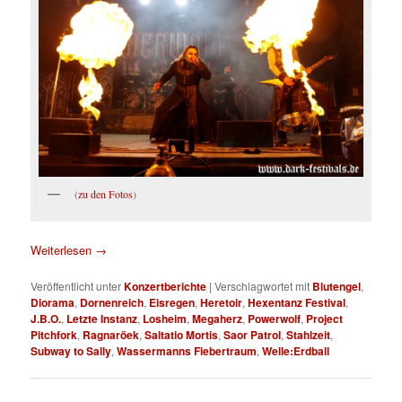
(
zu den Fotos
)
Weiterlesen
→
Veröffentlicht unter
Konzertberichte
|
Verschlagwortet mit
Blutengel
,
Diorama
,
Dornenreich
,
Eisregen
,
Heretoir
,
Hexentanz Festival
,
J.B.O.
,
Letzte Instanz
,
Losheim
,
Megaherz
,
Powerwolf
,
Project
Pitchfork
,
Ragnaröek
,
Saltatio Mortis
,
Saor Patrol
,
Stahlzeit
,
Subway to Sally
,
Wassermanns Fiebertraum
,
Welle:Erdball