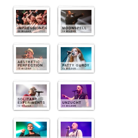
IMPRESSIONEN
MOONSPELL
30 BILDER
14 BILDER
AESTHETIC
PERFECTION
PATTY GURDY
12 BILDER
12 BILDER
SOLITARY
EXPERIMENTS
UNZUCHT
12 BILDER
11 BILDER