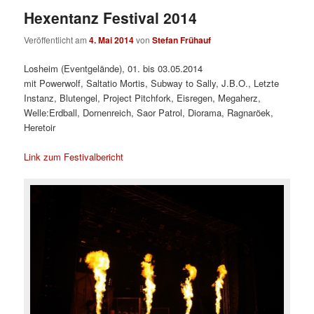
Hexentanz Festival 2014
Veröffentlicht am
4. Mai 2014
von
Stefan Frühauf
Losheim (Eventgelände), 01. bis 03.05.2014
mit Powerwolf, Saltatio Mortis, Subway to Sally, J.B.O., Letzte
Instanz, Blutengel, Project Pitchfork, Eisregen, Megaherz,
Welle:Erdball, Dornenreich, Saor Patrol, Diorama, Ragnaröek,
Heretoir
Link zum Festivalbericht