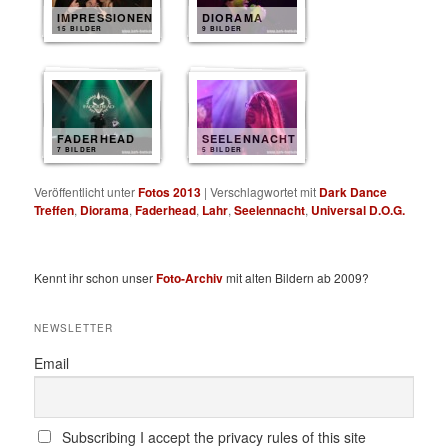
IMPRESSIONEN
DIORAMA
15 BILDER
9 BILDER
FADERHEAD
SEELENNACHT
7 BILDER
5 BILDER
Veröffentlicht unter
Fotos 2013
|
Verschlagwortet mit
Dark Dance
Treffen
,
Diorama
,
Faderhead
,
Lahr
,
Seelennacht
,
Universal D.O.G.
Kennt ihr schon unser
Foto-Archiv
mit alten Bildern ab 2009?
NEWSLETTER
Email
Subscribing I accept the privacy rules of this site