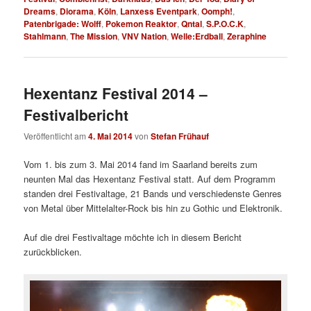
Dreams
,
Diorama
,
Köln
,
Lanxess Eventpark
,
Oomph!
,
Patenbrigade: Wolff
,
Pokemon Reaktor
,
Qntal
,
S.P.O.C.K
,
Stahlmann
,
The Mission
,
VNV Nation
,
Welle:Erdball
,
Zeraphine
Hexentanz Festival 2014 –
Festivalbericht
Veröffentlicht am
4. Mai 2014
von
Stefan Frühauf
Vom 1. bis zum 3. Mai 2014 fand im Saarland bereits zum
neunten Mal das Hexentanz Festival statt. Auf dem Programm
standen drei Festivaltage, 21 Bands und verschiedenste Genres
von Metal über Mittelalter-Rock bis hin zu Gothic und Elektronik.
Auf die drei Festivaltage möchte ich in diesem Bericht
zurückblicken.