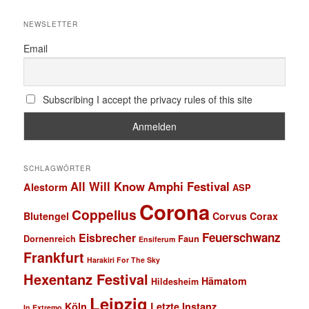
NEWSLETTER
Email
Subscribing I accept the privacy rules of this site
SCHLAGWÖRTER
All Will Know
Amphi Festival
Alestorm
ASP
Corona
Coppelius
Blutengel
Corvus Corax
Feuerschwanz
Eisbrecher
Faun
Dornenreich
Ensiferum
Frankfurt
Harakiri For The Sky
Hexentanz Festival
Hämatom
Hildesheim
Leipzig
Köln
Letzte Instanz
In Extremo