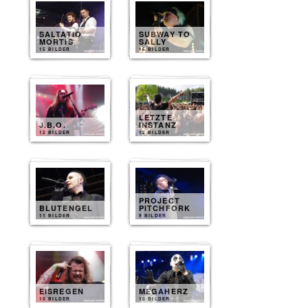
SALTATIO
SUBWAY TO
MORTIS
SALLY
15 BILDER
15 BILDER
LETZTE
J.B.O.
INSTANZ
12 BILDER
12 BILDER
PROJECT
BLUTENGEL
PITCHFORK
11 BILDER
9 BILDER
EISREGEN
MEGAHERZ
10 BILDER
10 BILDER