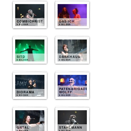
COMBICHRIST
DAS ICH
9 BILDER
8 BILDER
SITD
DARKHAUS
8 BILDER
8 BILDER
PATENBRIGADE
DIORAMA
WOLFF
8 BILDER
8 BILDER
QNTAL
STAHLMANN
8 BILDER
6 BILDER