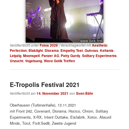
Veröffentlicht unter
Fotos 2026
|
Verschlagwortet mit
Aesthetic
Perfection
,
Blaklight
,
Diorama
,
Empathy Test
,
Gulvoss
,
Keltania
,
Leipzig
,
Moonspell
,
Panzer AG
,
Patty Gurdy
,
Solitary Experiments
,
Unzucht
,
Vogelsang
,
Wave Gotik Treffen
E-Tropolis Festival 2021
Veröffentlicht am
14. November 2021
von
Sven Bähr
Oberhausen (Turbinenhalle), 13.11.2021
mit Front 242, Covenant, Diorama, Hocico, Chrom, Solitary
Experiments, X-RX, Intent Outtake, Eisfabrik, Xotox, Absurd
Minds, Torul, Fix8:Sed8, Zweite Jugend