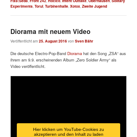
Fix8:Sed8
,
Front 242
,
Hocico
,
Intent Outtake
,
Oberhausen
,
Solitary
Experiments
,
Torul
,
Turbinenhalle
,
Xotox
,
Zweite Jugend
Diorama mit neuem Video
Veröffentlicht am
25. August 2016
von
Sven Bähr
Die deutsche Electro-Pop-Band
Diorama
hat den Song „ZSA“ aus
ihrem am 9.9. erscheinenden Album „Zero Soldier Army“ als
Video veröffentlicht.
Hier klicken um YouTube-Cookies zu
akzeptieren und den Inhalt zu laden