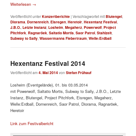
Weiterlesen
→
Veröffentlicht unter
Konzertberichte
|
Verschlagwortet mit
Blutengel
,
Diorama
,
Dornenreich
,
Eisregen
,
Heretoir
,
Hexentanz Festival
,
J.B.O.
,
Letzte Instanz
,
Losheim
,
Megaherz
,
Powerwolf
,
Project
Pitchfork
,
Ragnaröek
,
Saltatio Mortis
,
Saor Patrol
,
Stahlzeit
,
Subway to Sally
,
Wassermanns Fiebertraum
,
Welle:Erdball
Hexentanz Festival 2014
Veröffentlicht am
4. Mai 2014
von
Stefan Frühauf
Losheim (Eventgelände), 01. bis 03.05.2014
mit Powerwolf, Saltatio Mortis, Subway to Sally, J.B.O., Letzte
Instanz, Blutengel, Project Pitchfork, Eisregen, Megaherz,
Welle:Erdball, Dornenreich, Saor Patrol, Diorama, Ragnaröek,
Heretoir
Link zum Festivalbericht