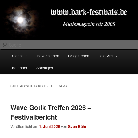
Zum
Zum
Musikmagazin seit 2005
primären
sekundären
Inhalt
Inhalt
springen
springen
DARK-FESTIVALS.DE
Suchen
Hauptmenü
Startseite
Rezensionen
Fotogalerien
Foto-Archiv
Kalender
Sonstiges
SCHLAGWORTARCHIV:
DIORAMA
Wave Gotik Treffen 2026 –
Festivalbericht
Veröffentlicht am
1. Juni 2026
von
Sven Bähr