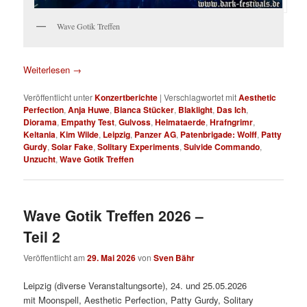
Wave Gotik Treffen
Weiterlesen
→
Veröffentlicht unter
Konzertberichte
|
Verschlagwortet mit
Aesthetic
Perfection
,
Anja Huwe
,
Bianca Stücker
,
Blaklight
,
Das Ich
,
Diorama
,
Empathy Test
,
Gulvoss
,
Heimataerde
,
Hrafngrimr
,
Keltania
,
Kim Wilde
,
Leipzig
,
Panzer AG
,
Patenbrigade: Wolff
,
Patty
Gurdy
,
Solar Fake
,
Solitary Experiments
,
Suivide Commando
,
Unzucht
,
Wave Gotik Treffen
Wave Gotik Treffen 2026 –
Teil 2
Veröffentlicht am
29. Mai 2026
von
Sven Bähr
Leipzig (diverse Veranstaltungsorte), 24. und 25.05.2026
mit Moonspell, Aesthetic Perfection, Patty Gurdy, Solitary