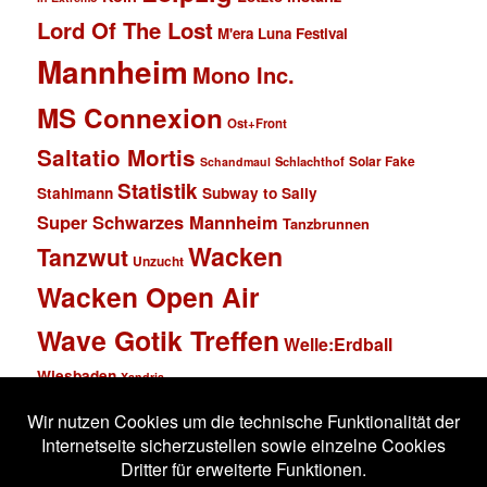
Lord Of The Lost
M'era Luna Festival
Mannheim
Mono Inc.
MS Connexion
Ost+Front
Saltatio Mortis
Solar Fake
Schlachthof
Schandmaul
Statistik
Stahlmann
Subway to Sally
Super Schwarzes Mannheim
Tanzbrunnen
Wacken
Tanzwut
Unzucht
Wacken Open Air
Wave Gotik Treffen
Welle:Erdball
Wiesbaden
Xandria
Impressum