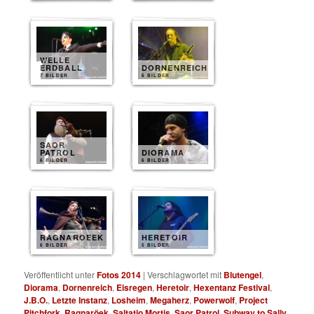
WELLE
ERDBALL
DORNENREICH
7 BILDER
6 BILDER
SAOR
PATROL
DIORAMA
6 BILDER
6 BILDER
RAGNAROEEK
HERETOIR
6 BILDER
5 BILDER
Veröffentlicht unter
Fotos 2014
|
Verschlagwortet mit
Blutengel
,
Diorama
,
Dornenreich
,
Eisregen
,
Heretoir
,
Hexentanz Festival
,
J.B.O.
,
Letzte Instanz
,
Losheim
,
Megaherz
,
Powerwolf
,
Project
Pitchfork
,
Ragnaröek
,
Saltatio Mortis
,
Saor Patrol
,
Subway to Sally
,