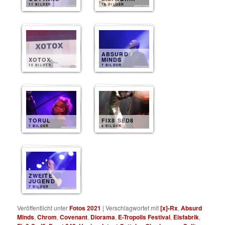
11 BILDER
10 BILDER
ABSURD
XOTOX
MINDS
10 BILDER
7 BILDER
TORUL
FIX8 SED8
7 BILDER
8 BILDER
ZWEITE
JUGEND
7 BILDER
Veröffentlicht unter
Fotos 2021
|
Verschlagwortet mit
[x]-Rx
,
Absurd
Minds
,
Chrom
,
Covenant
,
Diorama
,
E-Tropolis Festival
,
Eisfabrik
,