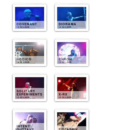
COVENANT
DIORAMA
15 BILDER
14 BILDER
HOCICO
CHROM
14 BILDER
13 BILDER
SOLITARY
EXPERIMENTS
X-RX
13 BILDER
13 BILDER
INTENT
OUTTAKE
EISFABRIK