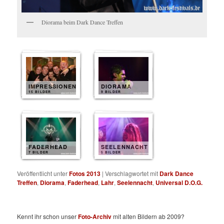
Diorama beim Dark Dance Treffen
IMPRESSIONEN
DIORAMA
15 BILDER
9 BILDER
FADERHEAD
SEELENNACHT
7 BILDER
5 BILDER
Veröffentlicht unter
Fotos 2013
|
Verschlagwortet mit
Dark Dance
Treffen
,
Diorama
,
Faderhead
,
Lahr
,
Seelennacht
,
Universal D.O.G.
Kennt ihr schon unser
Foto-Archiv
mit alten Bildern ab 2009?