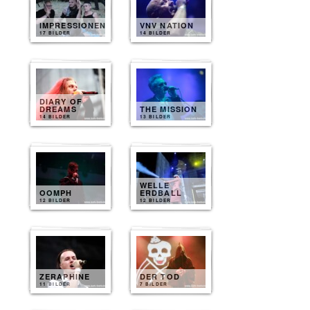
IMPRESSIONEN
VNV NATION
17 BILDER
14 BILDER
DIARY OF
DREAMS
THE MISSION
14 BILDER
13 BILDER
WELLE
OOMPH
ERDBALL
12 BILDER
12 BILDER
ZERAPHINE
DER TOD
11 BILDER
7 BILDER