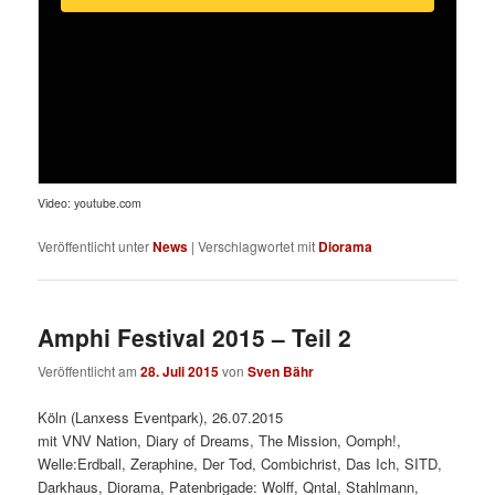
Video: youtube.com
Veröffentlicht unter
News
|
Verschlagwortet mit
Diorama
Amphi Festival 2015 – Teil 2
Veröffentlicht am
28. Juli 2015
von
Sven Bähr
Köln (Lanxess Eventpark), 26.07.2015
mit VNV Nation, Diary of Dreams, The Mission, Oomph!,
Welle:Erdball, Zeraphine, Der Tod, Combichrist, Das Ich, SITD,
Darkhaus, Diorama, Patenbrigade: Wolff, Qntal, Stahlmann,