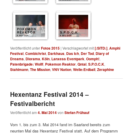
POKEMON
REAKTOR
S.P.O.C.K
6 BILDER
6 BILDER
Veröffentlicht unter
Fotos 2015
|
Verschlagwortet mit
[:SITD:]
,
Amphi
Festival
,
Combichrist
,
Darkhaus
,
Das Ich
,
Der Tod
,
Diary of
Dreams
,
Diorama
,
Köln
,
Lanxess Eventpark
,
Oomph!
,
Patenbrigade: Wolff
,
Pokemon Reaktor
,
Qntal
,
S.P.O.C.K
,
Stahlmann
,
The Mission
,
VNV Nation
,
Welle:Erdball
,
Zeraphine
Hexentanz Festival 2014 –
Festivalbericht
Veröffentlicht am
4. Mai 2014
von
Stefan Frühauf
Vom 1. bis zum 3. Mai 2014 fand im Saarland bereits zum
neunten Mal das Hexentanz Festival statt. Auf dem Programm