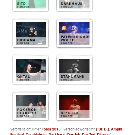
SITD
DARKHAUS
8 BILDER
8 BILDER
PATENBRIGADE
DIORAMA
WOLFF
8 BILDER
8 BILDER
QNTAL
STAHLMANN
8 BILDER
6 BILDER
POKEMON
REAKTOR
S.P.O.C.K
6 BILDER
6 BILDER
Veröffentlicht unter
Fotos 2015
|
Verschlagwortet mit
[:SITD:]
,
Amphi
Festival
,
Combichrist
,
Darkhaus
,
Das Ich
,
Der Tod
,
Diary of