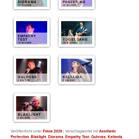
DIORAMA
PANZER AG
11 BILDER
10 BILDER
EMPATHY
TEST
VOGELSANG
10 BILDER
10 BILDER
GULVOSS
KELTANIA
9 BILDER
9 BILDER
BLAKLIGHT
8 BILDER
Veröffentlicht unter
Fotos 2026
|
Verschlagwortet mit
Aesthetic
Perfection
,
Blaklight
,
Diorama
,
Empathy Test
,
Gulvoss
,
Keltania
,