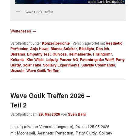
Wave Gotik Treffen
Weiterlesen
→
Veröffentlicht unter
Konzertberichte
|
Verschlagwortet mit
Aesthetic
Perfection
,
Anja Huwe
,
Bianca Stücker
,
Blaklight
,
Das Ich
,
Diorama
,
Empathy Test
,
Gulvoss
,
Heimataerde
,
Hrafngrimr
,
Keltania
,
Kim Wilde
,
Leipzig
,
Panzer AG
,
Patenbrigade: Wolff
,
Patty
Gurdy
,
Solar Fake
,
Solitary Experiments
,
Suivide Commando
,
Unzucht
,
Wave Gotik Treffen
Wave Gotik Treffen 2026 –
Teil 2
Veröffentlicht am
29. Mai 2026
von
Sven Bähr
Leipzig (diverse Veranstaltungsorte), 24. und 25.05.2026
mit Moonspell, Aesthetic Perfection, Patty Gurdy, Solitary