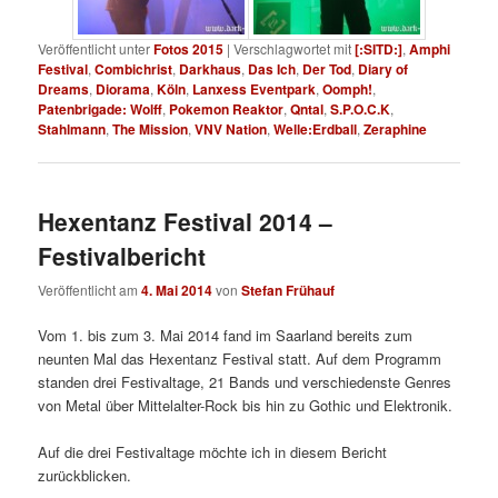
Veröffentlicht unter
Fotos 2015
|
Verschlagwortet mit
[:SITD:]
,
Amphi
Festival
,
Combichrist
,
Darkhaus
,
Das Ich
,
Der Tod
,
Diary of
Dreams
,
Diorama
,
Köln
,
Lanxess Eventpark
,
Oomph!
,
Patenbrigade: Wolff
,
Pokemon Reaktor
,
Qntal
,
S.P.O.C.K
,
Stahlmann
,
The Mission
,
VNV Nation
,
Welle:Erdball
,
Zeraphine
Hexentanz Festival 2014 –
Festivalbericht
Veröffentlicht am
4. Mai 2014
von
Stefan Frühauf
Vom 1. bis zum 3. Mai 2014 fand im Saarland bereits zum
neunten Mal das Hexentanz Festival statt. Auf dem Programm
standen drei Festivaltage, 21 Bands und verschiedenste Genres
von Metal über Mittelalter-Rock bis hin zu Gothic und Elektronik.
Auf die drei Festivaltage möchte ich in diesem Bericht
zurückblicken.