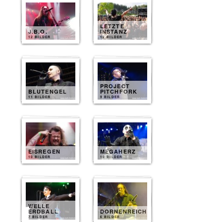
LETZTE
J.B.O.
INSTANZ
12 BILDER
12 BILDER
PROJECT
BLUTENGEL
PITCHFORK
11 BILDER
9 BILDER
EISREGEN
MEGAHERZ
10 BILDER
10 BILDER
WELLE
ERDBALL
DORNENREICH
7 BILDER
6 BILDER