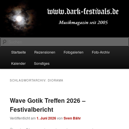
Zum
Zum
Musikmagazin seit 2005
primären
sekundären
Inhalt
Inhalt
springen
springen
DARK-FESTIVALS.DE
Suchen
Hauptmenü
Startseite
Rezensionen
Fotogalerien
Foto-Archiv
Kalender
Sonstiges
SCHLAGWORTARCHIV:
DIORAMA
Wave Gotik Treffen 2026 –
Festivalbericht
Veröffentlicht am
1. Juni 2026
von
Sven Bähr