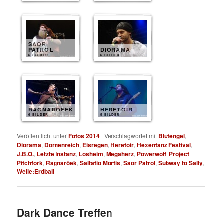
SAOR
PATROL
DIORAMA
6 BILDER
6 BILDER
RAGNAROEEK
HERETOIR
6 BILDER
5 BILDER
Veröffentlicht unter
Fotos 2014
|
Verschlagwortet mit
Blutengel
,
Diorama
,
Dornenreich
,
Eisregen
,
Heretoir
,
Hexentanz Festival
,
J.B.O.
,
Letzte Instanz
,
Losheim
,
Megaherz
,
Powerwolf
,
Project
Pitchfork
,
Ragnaröek
,
Saltatio Mortis
,
Saor Patrol
,
Subway to Sally
,
Welle:Erdball
Dark Dance Treffen