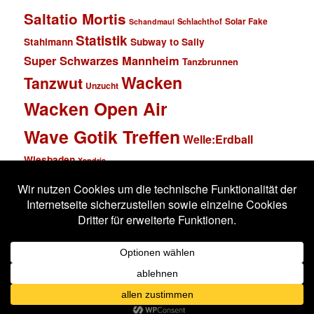
Saltatio Mortis
Solar Fake
Schlachthof
Schandmaul
Statistik
Stahlmann
Subway to Sally
Super Schwarzes Mannheim
Tanzbrunnen
Wacken
Tanzwut
Unzucht
Wacken Open Air
Wave Gotik Treffen
Welle:Erdball
Wiesbaden
Xandria
Impressum
Datenschutzerklärung
Stolz präsentiert von WordPress