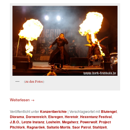
(
zu den Fotos
)
Weiterlesen
→
Veröffentlicht unter
Konzertberichte
|
Verschlagwortet mit
Blutengel
,
Diorama
,
Dornenreich
,
Eisregen
,
Heretoir
,
Hexentanz Festival
,
J.B.O.
,
Letzte Instanz
,
Losheim
,
Megaherz
,
Powerwolf
,
Project
Pitchfork
,
Ragnaröek
,
Saltatio Mortis
,
Saor Patrol
,
Stahlzeit
,