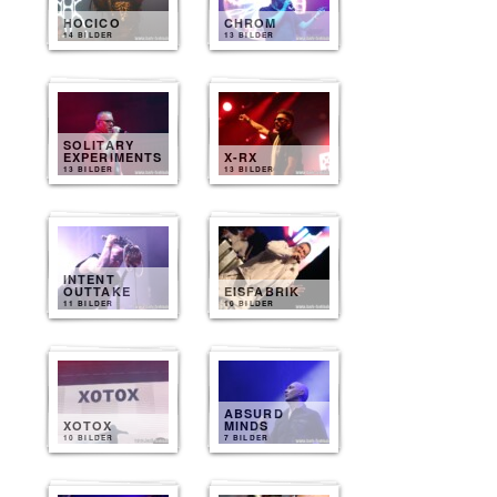
HOCICO
CHROM
14 BILDER
13 BILDER
SOLITARY
EXPERIMENTS
X-RX
13 BILDER
13 BILDER
INTENT
OUTTAKE
EISFABRIK
11 BILDER
10 BILDER
ABSURD
XOTOX
MINDS
10 BILDER
7 BILDER