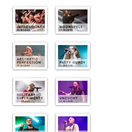
IMPRESSIONEN
MOONSPELL
30 BILDER
14 BILDER
AESTHETIC
PERFECTION
PATTY GURDY
12 BILDER
12 BILDER
SOLITARY
EXPERIMENTS
UNZUCHT
12 BILDER
11 BILDER