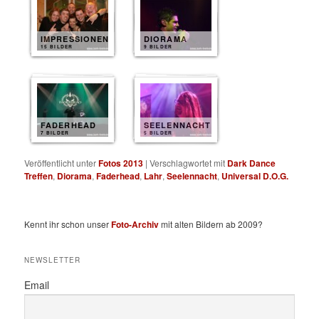
IMPRESSIONEN
DIORAMA
15 BILDER
9 BILDER
FADERHEAD
SEELENNACHT
7 BILDER
5 BILDER
Veröffentlicht unter
Fotos 2013
|
Verschlagwortet mit
Dark Dance
Treffen
,
Diorama
,
Faderhead
,
Lahr
,
Seelennacht
,
Universal D.O.G.
Kennt ihr schon unser
Foto-Archiv
mit alten Bildern ab 2009?
NEWSLETTER
Email