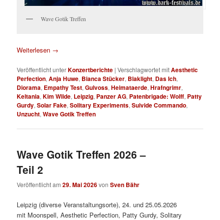
Wave Gotik Treffen
Weiterlesen
→
Veröffentlicht unter
Konzertberichte
|
Verschlagwortet mit
Aesthetic
Perfection
,
Anja Huwe
,
Bianca Stücker
,
Blaklight
,
Das Ich
,
Diorama
,
Empathy Test
,
Gulvoss
,
Heimataerde
,
Hrafngrimr
,
Keltania
,
Kim Wilde
,
Leipzig
,
Panzer AG
,
Patenbrigade: Wolff
,
Patty
Gurdy
,
Solar Fake
,
Solitary Experiments
,
Suivide Commando
,
Unzucht
,
Wave Gotik Treffen
Wave Gotik Treffen 2026 –
Teil 2
Veröffentlicht am
29. Mai 2026
von
Sven Bähr
Leipzig (diverse Veranstaltungsorte), 24. und 25.05.2026
mit Moonspell, Aesthetic Perfection, Patty Gurdy, Solitary