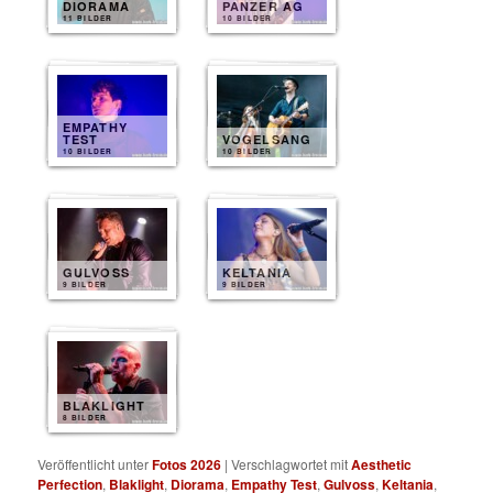
DIORAMA
PANZER AG
11 BILDER
10 BILDER
EMPATHY
TEST
VOGELSANG
10 BILDER
10 BILDER
GULVOSS
KELTANIA
9 BILDER
9 BILDER
BLAKLIGHT
8 BILDER
Veröffentlicht unter
Fotos 2026
|
Verschlagwortet mit
Aesthetic
Perfection
,
Blaklight
,
Diorama
,
Empathy Test
,
Gulvoss
,
Keltania
,