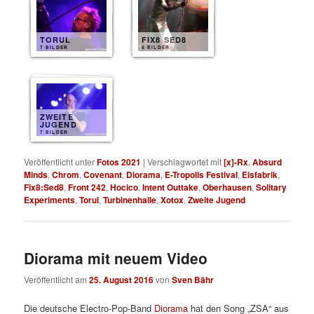
TORUL
FIX8 SED8
7 BILDER
8 BILDER
ZWEITE
JUGEND
7 BILDER
Veröffentlicht unter
Fotos 2021
|
Verschlagwortet mit
[x]-Rx
,
Absurd
Minds
,
Chrom
,
Covenant
,
Diorama
,
E-Tropolis Festival
,
Eisfabrik
,
Fix8:Sed8
,
Front 242
,
Hocico
,
Intent Outtake
,
Oberhausen
,
Solitary
Experiments
,
Torul
,
Turbinenhalle
,
Xotox
,
Zweite Jugend
Diorama mit neuem Video
Veröffentlicht am
25. August 2016
von
Sven Bähr
Die deutsche Electro-Pop-Band
Diorama
hat den Song „ZSA“ aus