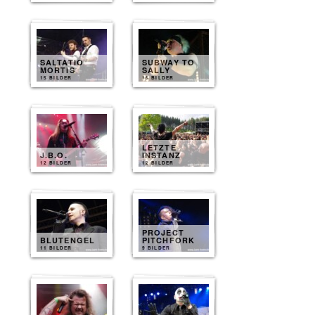
SALTATIO
SUBWAY TO
MORTIS
SALLY
15 BILDER
15 BILDER
LETZTE
J.B.O.
INSTANZ
12 BILDER
12 BILDER
PROJECT
BLUTENGEL
PITCHFORK
11 BILDER
9 BILDER