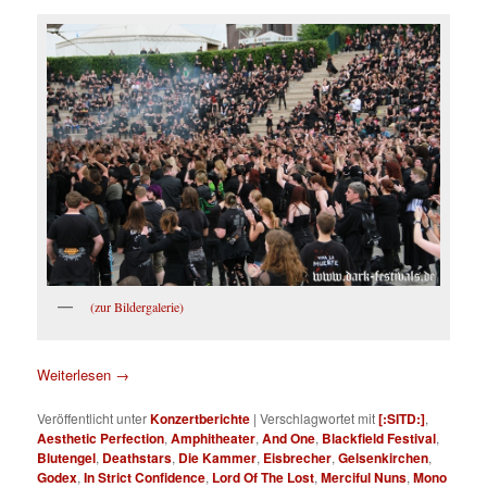
(zur Bildergalerie)
Weiterlesen
→
Veröffentlicht unter
Konzertberichte
|
Verschlagwortet mit
[:SITD:]
,
Aesthetic Perfection
,
Amphitheater
,
And One
,
Blackfield Festival
,
Blutengel
,
Deathstars
,
Die Kammer
,
Eisbrecher
,
Gelsenkirchen
,
Godex
,
In Strict Confidence
,
Lord Of The Lost
,
Merciful Nuns
,
Mono