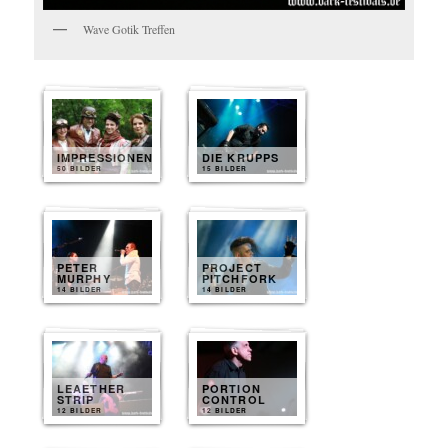
Wave Gotik Treffen
IMPRESSIONEN
DIE KRUPPS
50 BILDER
15 BILDER
PETER
PROJECT
MURPHY
PITCHFORK
14 BILDER
14 BILDER
LEAETHER
PORTION
STRIP
CONTROL
12 BILDER
12 BILDER