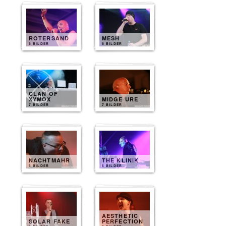
ROTERSAND
MESH
8 BILDER
8 BILDER
CLAN OF
XYMOX
MIDGE URE
7 BILDER
7 BILDER
NACHTMAHR
THE KLINIK
6 BILDER
6 BILDER
AESTHETIC
SOLAR FAKE
PERFECTION