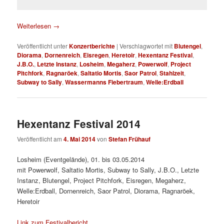
Weiterlesen
→
Veröffentlicht unter
Konzertberichte
|
Verschlagwortet mit
Blutengel
,
Diorama
,
Dornenreich
,
Eisregen
,
Heretoir
,
Hexentanz Festival
,
J.B.O.
,
Letzte Instanz
,
Losheim
,
Megaherz
,
Powerwolf
,
Project
Pitchfork
,
Ragnaröek
,
Saltatio Mortis
,
Saor Patrol
,
Stahlzeit
,
Subway to Sally
,
Wassermanns Fiebertraum
,
Welle:Erdball
Hexentanz Festival 2014
Veröffentlicht am
4. Mai 2014
von
Stefan Frühauf
Losheim (Eventgelände), 01. bis 03.05.2014
mit Powerwolf, Saltatio Mortis, Subway to Sally, J.B.O., Letzte
Instanz, Blutengel, Project Pitchfork, Eisregen, Megaherz,
Welle:Erdball, Dornenreich, Saor Patrol, Diorama, Ragnaröek,
Heretoir
Link zum Festivalbericht