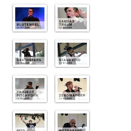
SAMSAS
BLUTENGEL
TRAUM
14 BILDER
12 BILDER
DEATHSTARS
STAUBKIND
13 BILDER
13 BILDER
PROJECT
PITCHFORK
ZEROMANCER
13 BILDER
13 BILDER
SITD
ROTERSAND