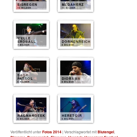
EISREGEN
MEGAHERZ
10 BILDER
10 BILDER
WELLE
ERDBALL
DORNENREICH
7 BILDER
6 BILDER
SAOR
PATROL
DIORAMA
6 BILDER
6 BILDER
RAGNAROEEK
HERETOIR
6 BILDER
5 BILDER
Veröffentlicht unter
Fotos 2014
|
Verschlagwortet mit
Blutengel
,