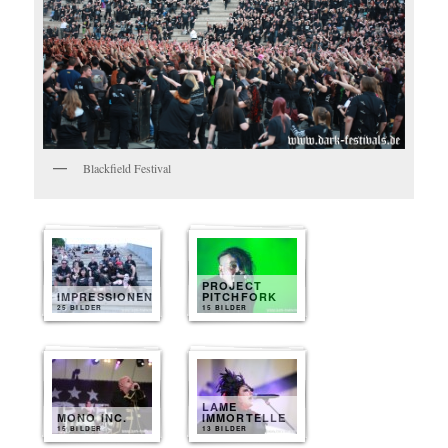
Blackfield Festival
PROJECT
IMPRESSIONEN
PITCHFORK
25 BILDER
15 BILDER
LAME
MONO INC.
IMMORTELLE
15 BILDER
13 BILDER