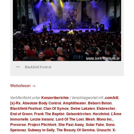
Blackfield Festival
Weiterlesen
→
Veröffentlicht unter
Konzertberichte
|
Verschlagwortet mit
.com/kill
,
[x]-Rx
,
Absolute Body Control
,
Amphitheater
,
Beborn Beton
,
Blackfield Festival
,
Clan Of Xymox
,
Deine Lakaien
,
Eisbrecher
,
End of Green
,
Frank The Baptist
,
Gelsenkirchen
,
Herzfeind
,
L’Âme
Immortelle
,
Letzte Instanz
,
Lord Of The Lost
,
Mesh
,
Mono Inc.
,
Preverse
,
Project Pitchfork
,
She Past Away
,
Solar Fake
,
Sono
,
Spetsnaz
,
Subway to Sally
,
The Beauty Of Gemina
,
Unzucht
,
X-