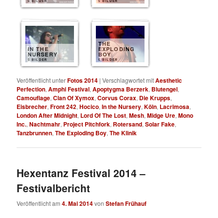
5 BILDER
5 BILDER
THE
IN THE
EXPLODING
NURSERY
BOY
5 BILDER
5 BILDER
Veröffentlicht unter
Fotos 2014
|
Verschlagwortet mit
Aesthetic
Perfection
,
Amphi Festival
,
Apoptygma Berzerk
,
Blutengel
,
Camouflage
,
Clan Of Xymox
,
Corvus Corax
,
Die Krupps
,
Eisbrecher
,
Front 242
,
Hocico
,
In the Nursery
,
Köln
,
Lacrimosa
,
London After Midnight
,
Lord Of The Lost
,
Mesh
,
Midge Ure
,
Mono
Inc.
,
Nachtmahr
,
Project Pitchfork
,
Rotersand
,
Solar Fake
,
Tanzbrunnen
,
The Exploding Boy
,
The Klinik
Hexentanz Festival 2014 –
Festivalbericht
Veröffentlicht am
4. Mai 2014
von
Stefan Frühauf