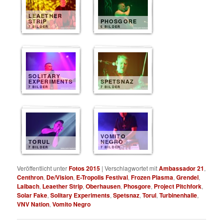
LEAETHER
STRIP
PHOSGORE
7 BILDER
5 BILDER
SOLITARY
EXPERIMENTS
SPETSNAZ
7 BILDER
7 BILDER
VOMITO
TORUL
NEGRO
7 BILDER
7 BILDER
Veröffentlicht unter
Fotos 2015
|
Verschlagwortet mit
Ambassador 21
,
Centhron
,
De/Vision
,
E-Tropolis Festival
,
Frozen Plasma
,
Grendel
,
Laibach
,
Leaether Strip
,
Oberhausen
,
Phosgore
,
Project Pitchfork
,
Solar Fake
,
Solitary Experiments
,
Spetsnaz
,
Torul
,
Turbinenhalle
,
VNV Nation
,
Vomito Negro