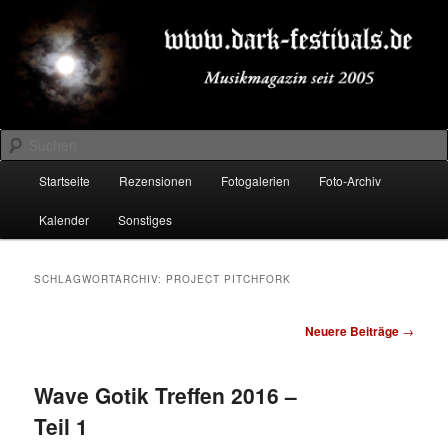
Zum
Zum
Musikmagazin seit 2005
primären
sekundären
Inhalt
Inhalt
springen
springen
DARK-FESTIVALS.DE
Suchen
Hauptmenü
Startseite
Rezensionen
Fotogalerien
Foto-Archiv
Kalender
Sonstiges
SCHLAGWORTARCHIV:
PROJECT PITCHFORK
Beitragsnavigation
Neuere Beiträge
→
Wave Gotik Treffen 2016 –
Teil 1