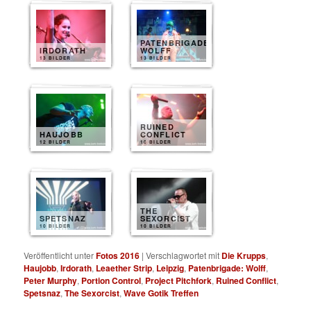
PATENBRIGADE
IRDORATH
WOLFF
13 BILDER
13 BILDER
RUINED
HAUJOBB
CONFLICT
12 BILDER
10 BILDER
THE
SPETSNAZ
SEXORCIST
10 BILDER
10 BILDER
Veröffentlicht unter
Fotos 2016
|
Verschlagwortet mit
Die Krupps
,
Haujobb
,
Irdorath
,
Leaether Strip
,
Leipzig
,
Patenbrigade: Wolff
,
Peter Murphy
,
Portion Control
,
Project Pitchfork
,
Ruined Conflict
,
Spetsnaz
,
The Sexorcist
,
Wave Gotik Treffen