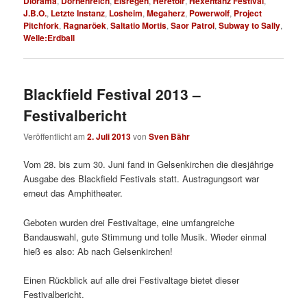
Diorama
,
Dornenreich
,
Eisregen
,
Heretoir
,
Hexentanz Festival
,
J.B.O.
,
Letzte Instanz
,
Losheim
,
Megaherz
,
Powerwolf
,
Project
Pitchfork
,
Ragnaröek
,
Saltatio Mortis
,
Saor Patrol
,
Subway to Sally
,
Welle:Erdball
Blackfield Festival 2013 –
Festivalbericht
Veröffentlicht am
2. Juli 2013
von
Sven Bähr
Vom 28. bis zum 30. Juni fand in Gelsenkirchen die diesjährige
Ausgabe des Blackfield Festivals statt. Austragungsort war
erneut das Amphitheater.
Geboten wurden drei Festivaltage, eine umfangreiche
Bandauswahl, gute Stimmung und tolle Musik. Wieder einmal
hieß es also: Ab nach Gelsenkirchen!
Einen Rückblick auf alle drei Festivaltage bietet dieser
Festivalbericht.