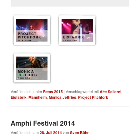
PROJECT
PITCHFORK
EISFABRIK
15 BILDER
10 BILDER
MONICA
JEFFRIES
8 BILDER
Veröffentlicht unter
Fotos 2015
|
Verschlagwortet mit
Alte Seilerei
,
Eisfabrik
,
Mannheim
,
Monica Jeffries
,
Project Pitchfork
Amphi Festival 2014
Veröffentlicht am
28. Juli 2014
von
Sven Bähr