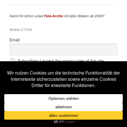
Kennt ihr schon unser
Foto-Archiv
mit alten Bildern ab 2009?
NEWSLETTER
Email
Subscribing I accept the privacy rules of this site
SCHLAGWÖRTER
All Will Know
Amphi Festival
Alestorm
ASP
Corona
Coppelius
Blutengel
Corvus Corax
Feuerschwanz
Eisbrecher
Faun
Dornenreich
Ensiferum
Frankfurt
Harakiri For The Sky