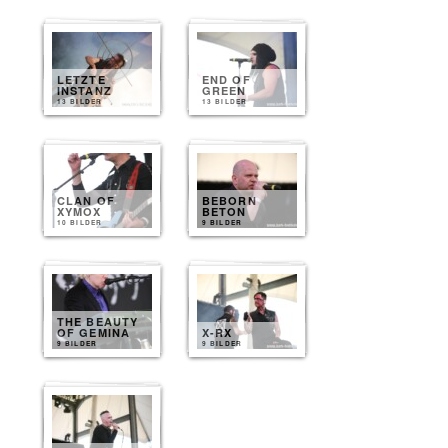
LETZTE
END OF
INSTANZ
GREEN
13 BILDER
13 BILDER
CLAN OF
BEBORN
XYMOX
BETON
10 BILDER
9 BILDER
THE BEAUTY
OF GEMINA
X-RX
9 BILDER
9 BILDER