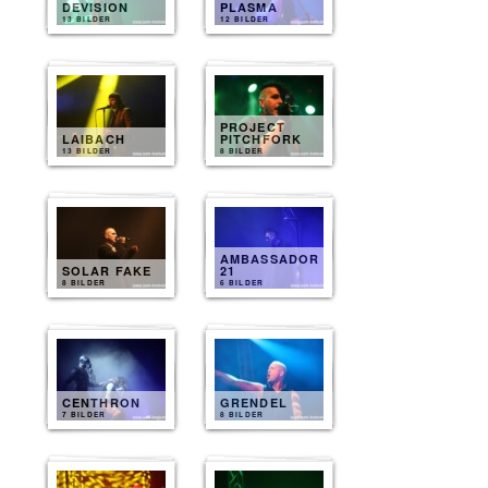
DEVISION
PLASMA
13 BILDER
12 BILDER
PROJECT
LAIBACH
PITCHFORK
13 BILDER
8 BILDER
AMBASSADOR
SOLAR FAKE
21
8 BILDER
6 BILDER
CENTHRON
GRENDEL
7 BILDER
8 BILDER