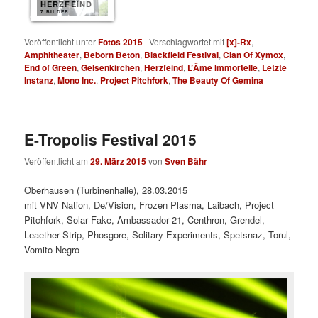
HERZFEIND
7 BILDER
Veröffentlicht unter
Fotos 2015
|
Verschlagwortet mit
[x]-Rx
,
Amphitheater
,
Beborn Beton
,
Blackfield Festival
,
Clan Of Xymox
,
End of Green
,
Gelsenkirchen
,
Herzfeind
,
L’Âme Immortelle
,
Letzte
Instanz
,
Mono Inc.
,
Project Pitchfork
,
The Beauty Of Gemina
E-Tropolis Festival 2015
Veröffentlicht am
29. März 2015
von
Sven Bähr
Oberhausen (Turbinenhalle), 28.03.2015
mit VNV Nation, De/Vision, Frozen Plasma, Laibach, Project
Pitchfork, Solar Fake, Ambassador 21, Centhron, Grendel,
Leaether Strip, Phosgore, Solitary Experiments, Spetsnaz, Torul,
Vomito Negro