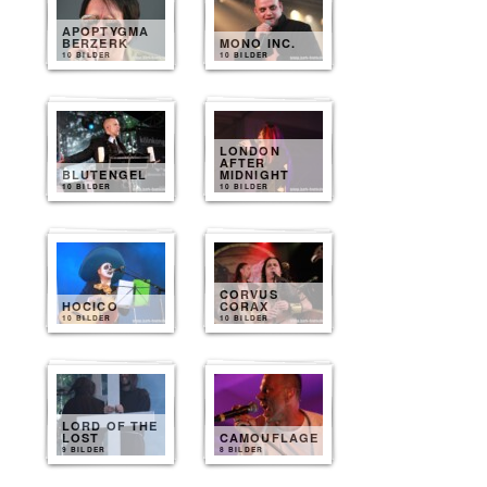
APOPTYGMA
BERZERK
MONO INC.
10 BILDER
10 BILDER
LONDON
AFTER
BLUTENGEL
MIDNIGHT
10 BILDER
10 BILDER
CORVUS
HOCICO
CORAX
10 BILDER
10 BILDER
LORD OF THE
LOST
CAMOUFLAGE
9 BILDER
8 BILDER