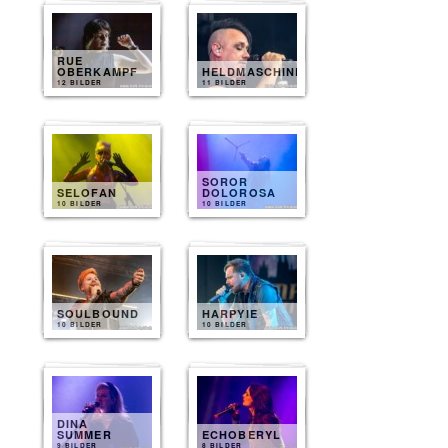
RUE
OBERKAMPF
HELDMASCHINE
12 BILDER
11 BILDER
SOROR
SELOFAN
DOLOROSA
10 BILDER
10 BILDER
SOULBOUND
HARPYIE
10 BILDER
10 BILDER
DINA
SUMMER
ECHOBERYL
9 BILDER
8 BILDER