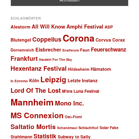
SCHLAGWÖRTER
All Will Know
Amphi Festival
Alestorm
ASP
Corona
Coppelius
Blutengel
Corvus Corax
Feuerschwanz
Eisbrecher
Faun
Dornenreich
Ensiferum
Frankfurt
Harakiri For The Sky
Hexentanz Festival
Hämatom
Hildesheim
Leipzig
Köln
Letzte Instanz
In Extremo
Lord Of The Lost
M'era Luna Festival
Mannheim
Mono Inc.
MS Connexion
Ost+Front
Saltatio Mortis
Solar Fake
Schlachthof
Schandmaul
Statistik
Stahlmann
Subway to Sally