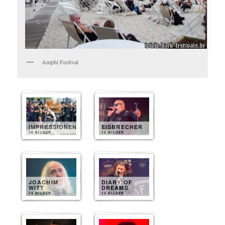
Amphi Festival
IMPRESSIONEN
EISBRECHER
10 BILDER
15 BILDER
JOACHIM
DIARY OF
WITT
DREAMS
14 BILDER
13 BILDER