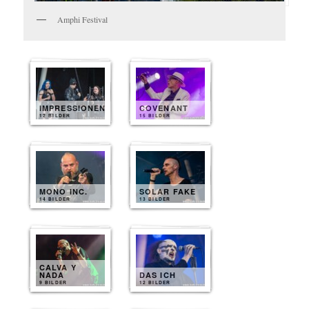
Amphi Festival
IMPRESSIONEN
COVENANT
12 BILDER
15 BILDER
MONO INC.
SOLAR FAKE
14 BILDER
13 BILDER
CALVA Y
NADA
DAS ICH
9 BILDER
12 BILDER