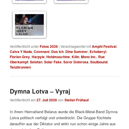
FLORIAN
GREY
8 BILDER
Veröffentlicht unter
Fotos 2026
|
Verschlagwortet mit
Amphi Festival
,
Calva Y Nada
,
Covenant
,
Das Ich
,
Dina Summer
,
Echoberyl
,
Florian Grey
,
Harpyie
,
Heldmaschine
,
Köln
,
Mono Inc.
,
Rue
Oberkampf
,
Selofan
,
Solar Fake
,
Soror Dolorosa
,
Soulbound
,
Tanzbrunnen
Dymna Lotva – Vyraj
Veröffentlicht am
27. Juli 2026
von
Stefan Frühauf
In ihrem Heimatland Belarus wurde die Black-Metal-Band Dymna
Lotva politisch verfolgt und unterdrückt. Die Gruppe flüchtete
daraufhin aus der Diktatur und wirkt nun schon einige Jahre aus