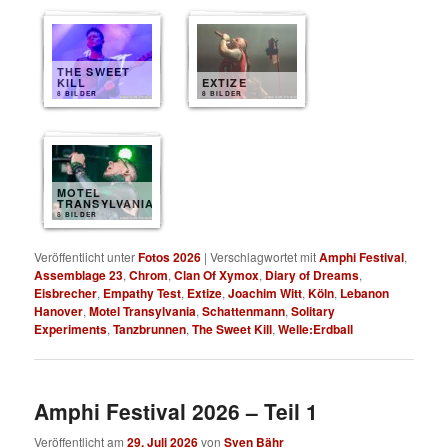
THE SWEET
KILL
EXTIZE
8 BILDER
8 BILDER
MOTEL
TRANSYLVANIA
8 BILDER
Veröffentlicht unter
Fotos 2026
|
Verschlagwortet mit
Amphi Festival
,
Assemblage 23
,
Chrom
,
Clan Of Xymox
,
Diary of Dreams
,
Eisbrecher
,
Empathy Test
,
Extize
,
Joachim Witt
,
Köln
,
Lebanon
Hanover
,
Motel Transylvania
,
Schattenmann
,
Solitary
Experiments
,
Tanzbrunnen
,
The Sweet Kill
,
Welle:Erdball
Amphi Festival 2026 – Teil 1
Veröffentlicht am
29. Juli 2026
von
Sven Bähr