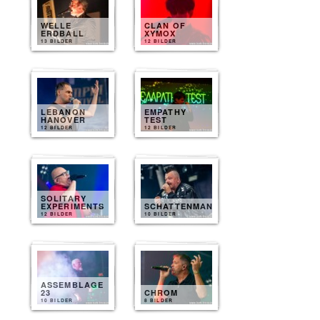
WELLE
CLAN OF
ERDBALL
XYMOX
13 BILDER
12 BILDER
LEBANON
EMPATHY
HANOVER
TEST
12 BILDER
12 BILDER
SOLITARY
EXPERIMENTS
SCHATTENMANN
12 BILDER
10 BILDER
ASSEMBLAGE
23
CHROM
10 BILDER
8 BILDER