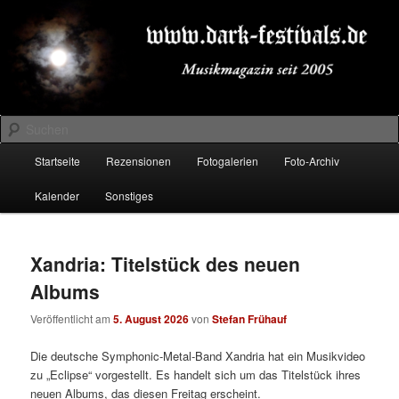
Zum
Zum
Musikmagazin seit 2005
primären
sekundären
Inhalt
Inhalt
springen
springen
DARK-FESTIVALS.DE
Suchen
Hauptmenü
Startseite
Rezensionen
Fotogalerien
Foto-Archiv
Kalender
Sonstiges
Xandria: Titelstück des neuen
Albums
Veröffentlicht am
5. August 2026
von
Stefan Frühauf
Die deutsche Symphonic-Metal-Band Xandria hat ein Musikvideo
zu „Eclipse“ vorgestellt. Es handelt sich um das Titelstück ihres
neuen Albums, das diesen Freitag erscheint.