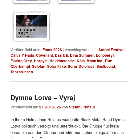
FLORIAN
GREY
8 BILDER
Veröffentlicht unter
Fotos 2026
|
Verschlagwortet mit
Amphi Festival
,
Calva Y Nada
,
Covenant
,
Das Ich
,
Dina Summer
,
Echoberyl
,
Florian Grey
,
Harpyie
,
Heldmaschine
,
Köln
,
Mono Inc.
,
Rue
Oberkampf
,
Selofan
,
Solar Fake
,
Soror Dolorosa
,
Soulbound
,
Tanzbrunnen
Dymna Lotva – Vyraj
Veröffentlicht am
27. Juli 2026
von
Stefan Frühauf
In ihrem Heimatland Belarus wurde die Black-Metal-Band Dymna
Lotva politisch verfolgt und unterdrückt. Die Gruppe flüchtete
daraufhin aus der Diktatur und wirkt nun schon einige Jahre aus