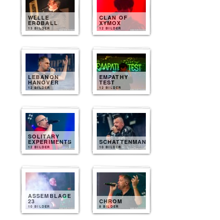
WELLE
CLAN OF
ERDBALL
XYMOX
13 BILDER
12 BILDER
LEBANON
EMPATHY
HANOVER
TEST
12 BILDER
12 BILDER
SOLITARY
EXPERIMENTS
SCHATTENMANN
12 BILDER
10 BILDER
ASSEMBLAGE
23
CHROM
10 BILDER
8 BILDER