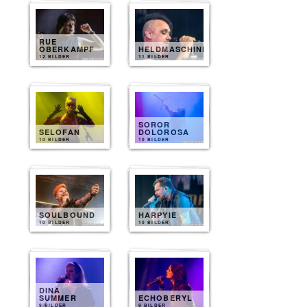
RUE
OBERKAMPF
HELDMASCHINE
12 BILDER
11 BILDER
SOROR
SELOFAN
DOLOROSA
10 BILDER
10 BILDER
SOULBOUND
HARPYIE
10 BILDER
10 BILDER
DINA
SUMMER
ECHOBERYL
9 BILDER
8 BILDER