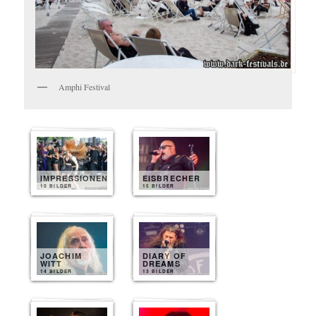
Amphi Festival
IMPRESSIONEN
EISBRECHER
10 BILDER
15 BILDER
JOACHIM
DIARY OF
WITT
DREAMS
14 BILDER
13 BILDER