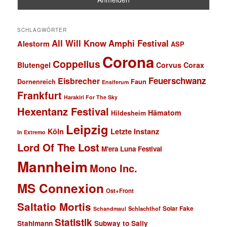
SCHLAGWÖRTER
All Will Know
Amphi Festival
Alestorm
ASP
Corona
Coppelius
Blutengel
Corvus Corax
Feuerschwanz
Eisbrecher
Faun
Dornenreich
Ensiferum
Frankfurt
Harakiri For The Sky
Hexentanz Festival
Hämatom
Hildesheim
Leipzig
Köln
Letzte Instanz
In Extremo
Lord Of The Lost
M'era Luna Festival
Mannheim
Mono Inc.
MS Connexion
Ost+Front
Saltatio Mortis
Solar Fake
Schlachthof
Schandmaul
Statistik
Stahlmann
Subway to Sally