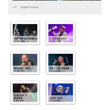
Amphi Festival
IMPRESSIONEN
COVENANT
12 BILDER
15 BILDER
MONO INC.
SOLAR FAKE
14 BILDER
13 BILDER
CALVA Y
NADA
DAS ICH
9 BILDER
12 BILDER