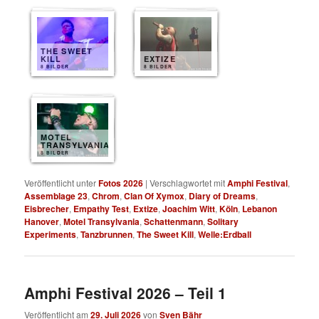
THE SWEET
KILL
EXTIZE
8 BILDER
8 BILDER
MOTEL
TRANSYLVANIA
8 BILDER
Veröffentlicht unter
Fotos 2026
|
Verschlagwortet mit
Amphi Festival
,
Assemblage 23
,
Chrom
,
Clan Of Xymox
,
Diary of Dreams
,
Eisbrecher
,
Empathy Test
,
Extize
,
Joachim Witt
,
Köln
,
Lebanon
Hanover
,
Motel Transylvania
,
Schattenmann
,
Solitary
Experiments
,
Tanzbrunnen
,
The Sweet Kill
,
Welle:Erdball
Amphi Festival 2026 – Teil 1
Veröffentlicht am
29. Juli 2026
von
Sven Bähr