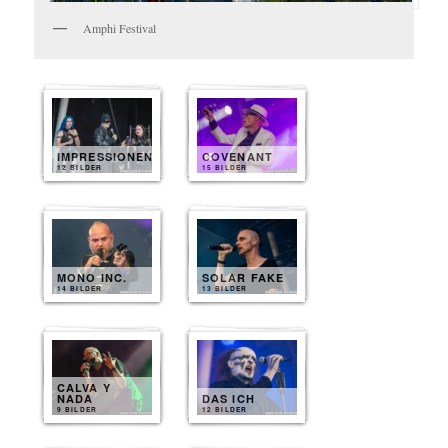
Amphi Festival
IMPRESSIONEN
COVENANT
12 BILDER
15 BILDER
MONO INC.
SOLAR FAKE
14 BILDER
13 BILDER
CALVA Y
NADA
DAS ICH
9 BILDER
12 BILDER