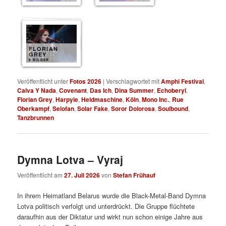
FLORIAN
GREY
8 BILDER
Veröffentlicht unter
Fotos 2026
|
Verschlagwortet mit
Amphi Festival
,
Calva Y Nada
,
Covenant
,
Das Ich
,
Dina Summer
,
Echoberyl
,
Florian Grey
,
Harpyie
,
Heldmaschine
,
Köln
,
Mono Inc.
,
Rue
Oberkampf
,
Selofan
,
Solar Fake
,
Soror Dolorosa
,
Soulbound
,
Tanzbrunnen
Dymna Lotva – Vyraj
Veröffentlicht am
27. Juli 2026
von
Stefan Frühauf
In ihrem Heimatland Belarus wurde die Black-Metal-Band Dymna
Lotva politisch verfolgt und unterdrückt. Die Gruppe flüchtete
daraufhin aus der Diktatur und wirkt nun schon einige Jahre aus