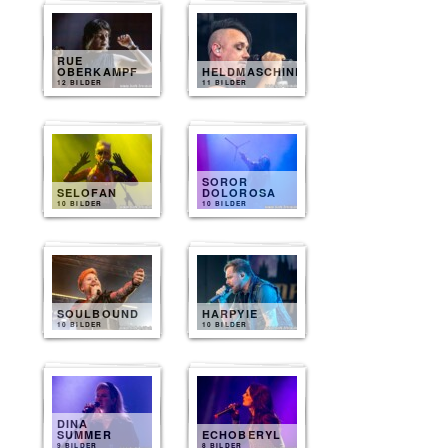
RUE
OBERKAMPF
HELDMASCHINE
12 BILDER
11 BILDER
SOROR
SELOFAN
DOLOROSA
10 BILDER
10 BILDER
SOULBOUND
HARPYIE
10 BILDER
10 BILDER
DINA
SUMMER
ECHOBERYL
9 BILDER
8 BILDER