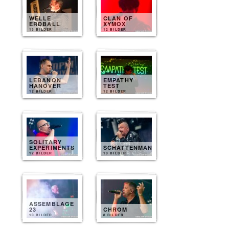
WELLE
CLAN OF
ERDBALL
XYMOX
13 BILDER
12 BILDER
LEBANON
EMPATHY
HANOVER
TEST
12 BILDER
12 BILDER
SOLITARY
EXPERIMENTS
SCHATTENMANN
12 BILDER
10 BILDER
ASSEMBLAGE
23
CHROM
10 BILDER
8 BILDER