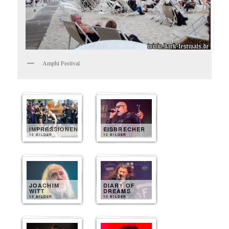
Amphi Festival
IMPRESSIONEN
EISBRECHER
10 BILDER
15 BILDER
JOACHIM
DIARY OF
WITT
DREAMS
14 BILDER
13 BILDER