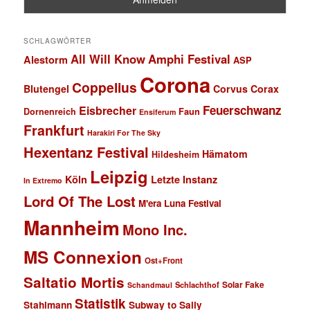
SCHLAGWÖRTER
All Will Know
Amphi Festival
Alestorm
ASP
Corona
Coppelius
Blutengel
Corvus Corax
Feuerschwanz
Eisbrecher
Faun
Dornenreich
Ensiferum
Frankfurt
Harakiri For The Sky
Hexentanz Festival
Hämatom
Hildesheim
Leipzig
Köln
Letzte Instanz
In Extremo
Lord Of The Lost
M'era Luna Festival
Mannheim
Mono Inc.
MS Connexion
Ost+Front
Saltatio Mortis
Solar Fake
Schlachthof
Schandmaul
Statistik
Stahlmann
Subway to Sally