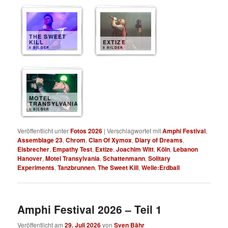
THE SWEET
KILL
EXTIZE
8 BILDER
8 BILDER
MOTEL
TRANSYLVANIA
8 BILDER
Veröffentlicht unter
Fotos 2026
|
Verschlagwortet mit
Amphi Festival
,
Assemblage 23
,
Chrom
,
Clan Of Xymox
,
Diary of Dreams
,
Eisbrecher
,
Empathy Test
,
Extize
,
Joachim Witt
,
Köln
,
Lebanon
Hanover
,
Motel Transylvania
,
Schattenmann
,
Solitary
Experiments
,
Tanzbrunnen
,
The Sweet Kill
,
Welle:Erdball
Amphi Festival 2026 – Teil 1
Veröffentlicht am
29. Juli 2026
von
Sven Bähr