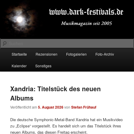
Zum
Zum
Musikmagazin seit 2005
primären
sekundären
Inhalt
Inhalt
springen
springen
DARK-FESTIVALS.DE
Suchen
Hauptmenü
Startseite
Rezensionen
Fotogalerien
Foto-Archiv
Kalender
Sonstiges
Xandria: Titelstück des neuen
Albums
Veröffentlicht am
5. August 2026
von
Stefan Frühauf
Die deutsche Symphonic-Metal-Band Xandria hat ein Musikvideo
zu „Eclipse“ vorgestellt. Es handelt sich um das Titelstück ihres
neuen Albums, das diesen Freitag erscheint.