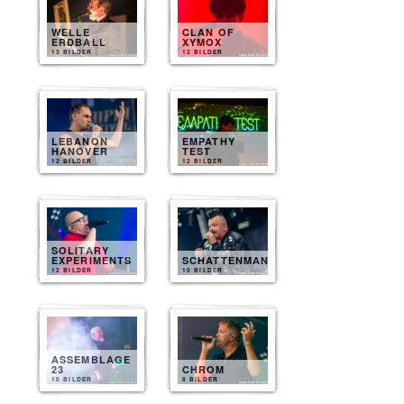
WELLE
CLAN OF
ERDBALL
XYMOX
13 BILDER
12 BILDER
LEBANON
EMPATHY
HANOVER
TEST
12 BILDER
12 BILDER
SOLITARY
EXPERIMENTS
SCHATTENMANN
12 BILDER
10 BILDER
ASSEMBLAGE
23
CHROM
10 BILDER
8 BILDER