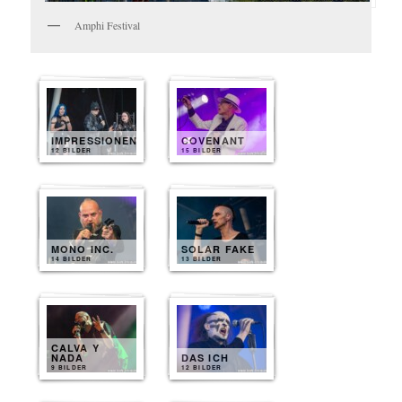
Amphi Festival
IMPRESSIONEN
COVENANT
12 BILDER
15 BILDER
MONO INC.
SOLAR FAKE
14 BILDER
13 BILDER
CALVA Y
NADA
DAS ICH
9 BILDER
12 BILDER