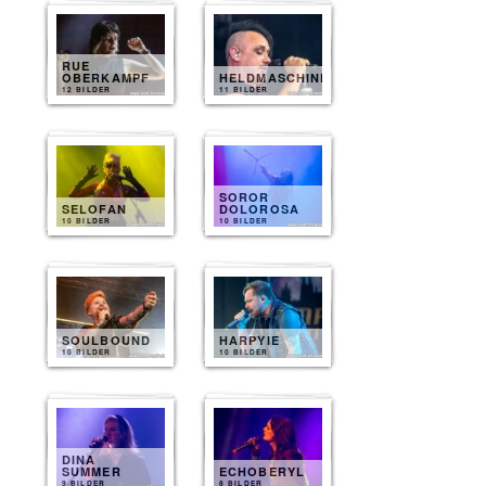
RUE
OBERKAMPF
HELDMASCHINE
12 BILDER
11 BILDER
SOROR
SELOFAN
DOLOROSA
10 BILDER
10 BILDER
SOULBOUND
HARPYIE
10 BILDER
10 BILDER
DINA
SUMMER
ECHOBERYL
9 BILDER
8 BILDER