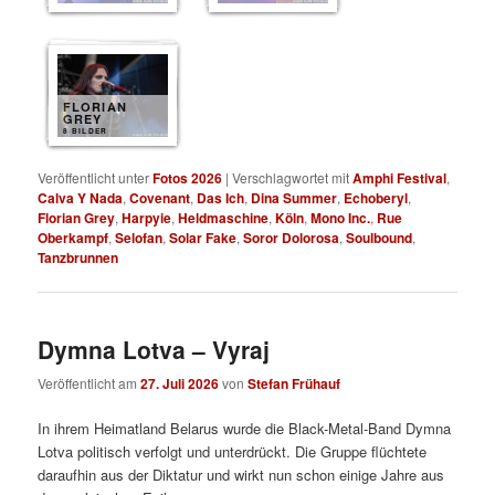
FLORIAN
GREY
8 BILDER
Veröffentlicht unter
Fotos 2026
|
Verschlagwortet mit
Amphi Festival
,
Calva Y Nada
,
Covenant
,
Das Ich
,
Dina Summer
,
Echoberyl
,
Florian Grey
,
Harpyie
,
Heldmaschine
,
Köln
,
Mono Inc.
,
Rue
Oberkampf
,
Selofan
,
Solar Fake
,
Soror Dolorosa
,
Soulbound
,
Tanzbrunnen
Dymna Lotva – Vyraj
Veröffentlicht am
27. Juli 2026
von
Stefan Frühauf
In ihrem Heimatland Belarus wurde die Black-Metal-Band Dymna
Lotva politisch verfolgt und unterdrückt. Die Gruppe flüchtete
daraufhin aus der Diktatur und wirkt nun schon einige Jahre aus