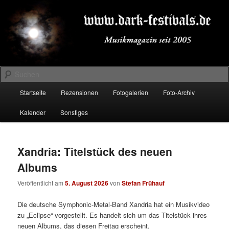
Zum
Zum
Musikmagazin seit 2005
primären
sekundären
Inhalt
Inhalt
springen
springen
DARK-FESTIVALS.DE
Suchen
Hauptmenü
Startseite
Rezensionen
Fotogalerien
Foto-Archiv
Kalender
Sonstiges
Xandria: Titelstück des neuen
Albums
Veröffentlicht am
5. August 2026
von
Stefan Frühauf
Die deutsche Symphonic-Metal-Band Xandria hat ein Musikvideo
zu „Eclipse“ vorgestellt. Es handelt sich um das Titelstück ihres
neuen Albums, das diesen Freitag erscheint.