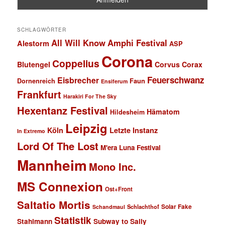
SCHLAGWÖRTER
All Will Know
Amphi Festival
Alestorm
ASP
Corona
Coppelius
Blutengel
Corvus Corax
Feuerschwanz
Eisbrecher
Faun
Dornenreich
Ensiferum
Frankfurt
Harakiri For The Sky
Hexentanz Festival
Hämatom
Hildesheim
Leipzig
Köln
Letzte Instanz
In Extremo
Lord Of The Lost
M'era Luna Festival
Mannheim
Mono Inc.
MS Connexion
Ost+Front
Saltatio Mortis
Solar Fake
Schlachthof
Schandmaul
Statistik
Stahlmann
Subway to Sally