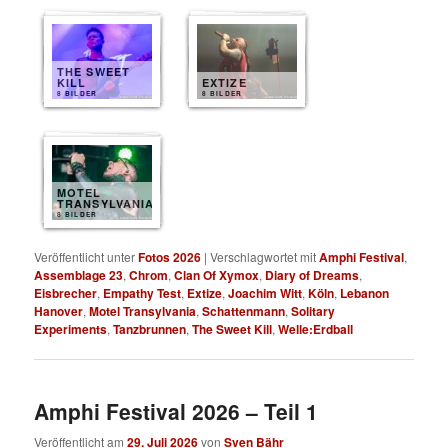
THE SWEET
KILL
EXTIZE
8 BILDER
8 BILDER
MOTEL
TRANSYLVANIA
8 BILDER
Veröffentlicht unter
Fotos 2026
|
Verschlagwortet mit
Amphi Festival
,
Assemblage 23
,
Chrom
,
Clan Of Xymox
,
Diary of Dreams
,
Eisbrecher
,
Empathy Test
,
Extize
,
Joachim Witt
,
Köln
,
Lebanon
Hanover
,
Motel Transylvania
,
Schattenmann
,
Solitary
Experiments
,
Tanzbrunnen
,
The Sweet Kill
,
Welle:Erdball
Amphi Festival 2026 – Teil 1
Veröffentlicht am
29. Juli 2026
von
Sven Bähr