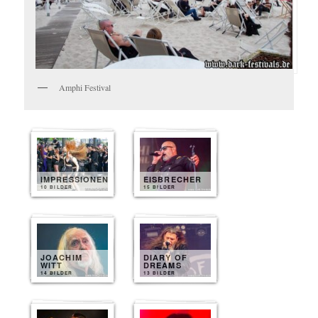
Amphi Festival
IMPRESSIONEN
EISBRECHER
10 BILDER
15 BILDER
JOACHIM
DIARY OF
WITT
DREAMS
14 BILDER
13 BILDER