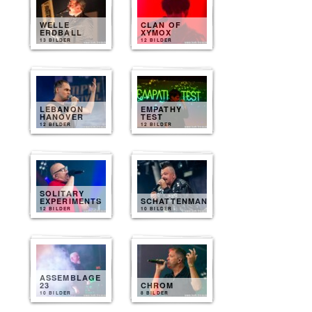
WELLE
CLAN OF
ERDBALL
XYMOX
13 BILDER
12 BILDER
LEBANON
EMPATHY
HANOVER
TEST
12 BILDER
12 BILDER
SOLITARY
EXPERIMENTS
SCHATTENMANN
12 BILDER
10 BILDER
ASSEMBLAGE
23
CHROM
10 BILDER
8 BILDER