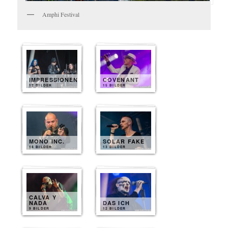
Amphi Festival
IMPRESSIONEN
COVENANT
12 BILDER
15 BILDER
MONO INC.
SOLAR FAKE
14 BILDER
13 BILDER
CALVA Y
NADA
DAS ICH
9 BILDER
12 BILDER