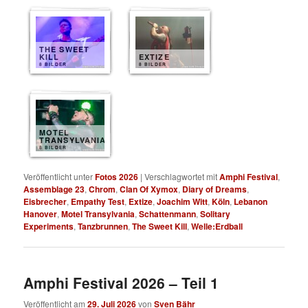
THE SWEET
KILL
EXTIZE
8 BILDER
8 BILDER
MOTEL
TRANSYLVANIA
8 BILDER
Veröffentlicht unter
Fotos 2026
|
Verschlagwortet mit
Amphi Festival
,
Assemblage 23
,
Chrom
,
Clan Of Xymox
,
Diary of Dreams
,
Eisbrecher
,
Empathy Test
,
Extize
,
Joachim Witt
,
Köln
,
Lebanon
Hanover
,
Motel Transylvania
,
Schattenmann
,
Solitary
Experiments
,
Tanzbrunnen
,
The Sweet Kill
,
Welle:Erdball
Amphi Festival 2026 – Teil 1
Veröffentlicht am
29. Juli 2026
von
Sven Bähr