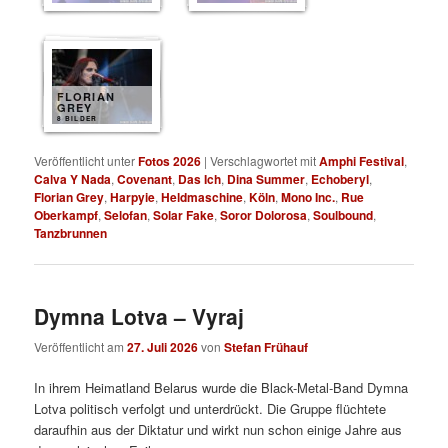
FLORIAN
GREY
8 BILDER
Veröffentlicht unter
Fotos 2026
|
Verschlagwortet mit
Amphi Festival
,
Calva Y Nada
,
Covenant
,
Das Ich
,
Dina Summer
,
Echoberyl
,
Florian Grey
,
Harpyie
,
Heldmaschine
,
Köln
,
Mono Inc.
,
Rue
Oberkampf
,
Selofan
,
Solar Fake
,
Soror Dolorosa
,
Soulbound
,
Tanzbrunnen
Dymna Lotva – Vyraj
Veröffentlicht am
27. Juli 2026
von
Stefan Frühauf
In ihrem Heimatland Belarus wurde die Black-Metal-Band Dymna
Lotva politisch verfolgt und unterdrückt. Die Gruppe flüchtete
daraufhin aus der Diktatur und wirkt nun schon einige Jahre aus