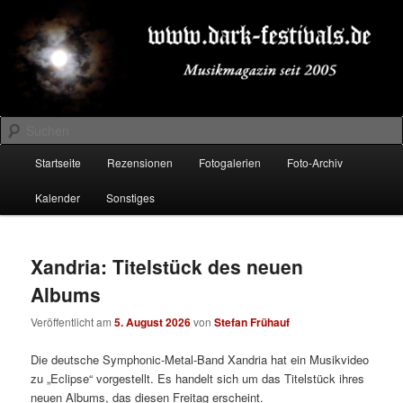
Zum
Zum
Musikmagazin seit 2005
primären
sekundären
Inhalt
Inhalt
springen
springen
DARK-FESTIVALS.DE
Suchen
Hauptmenü
Startseite
Rezensionen
Fotogalerien
Foto-Archiv
Kalender
Sonstiges
Xandria: Titelstück des neuen
Albums
Veröffentlicht am
5. August 2026
von
Stefan Frühauf
Die deutsche Symphonic-Metal-Band Xandria hat ein Musikvideo
zu „Eclipse“ vorgestellt. Es handelt sich um das Titelstück ihres
neuen Albums, das diesen Freitag erscheint.