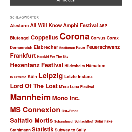
SCHLAGWÖRTER
All Will Know
Amphi Festival
Alestorm
ASP
Corona
Coppelius
Blutengel
Corvus Corax
Feuerschwanz
Eisbrecher
Faun
Dornenreich
Ensiferum
Frankfurt
Harakiri For The Sky
Hexentanz Festival
Hämatom
Hildesheim
Leipzig
Köln
Letzte Instanz
In Extremo
Lord Of The Lost
M'era Luna Festival
Mannheim
Mono Inc.
MS Connexion
Ost+Front
Saltatio Mortis
Solar Fake
Schlachthof
Schandmaul
Statistik
Stahlmann
Subway to Sally