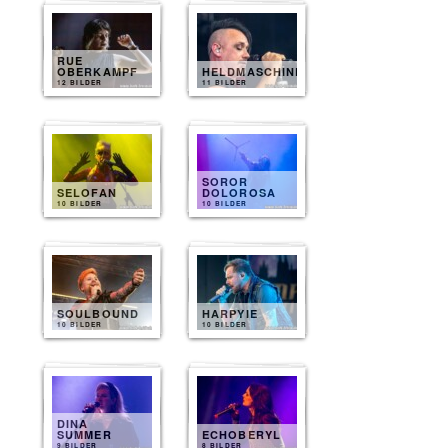
RUE
OBERKAMPF
HELDMASCHINE
12 BILDER
11 BILDER
SOROR
SELOFAN
DOLOROSA
10 BILDER
10 BILDER
SOULBOUND
HARPYIE
10 BILDER
10 BILDER
DINA
SUMMER
ECHOBERYL
9 BILDER
8 BILDER