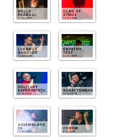
WELLE
CLAN OF
ERDBALL
XYMOX
13 BILDER
12 BILDER
LEBANON
EMPATHY
HANOVER
TEST
12 BILDER
12 BILDER
SOLITARY
EXPERIMENTS
SCHATTENMANN
12 BILDER
10 BILDER
ASSEMBLAGE
23
CHROM
10 BILDER
8 BILDER