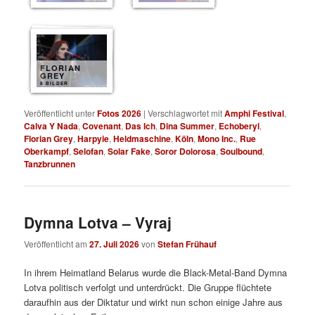
FLORIAN
GREY
8 BILDER
Veröffentlicht unter
Fotos 2026
|
Verschlagwortet mit
Amphi Festival
,
Calva Y Nada
,
Covenant
,
Das Ich
,
Dina Summer
,
Echoberyl
,
Florian Grey
,
Harpyie
,
Heldmaschine
,
Köln
,
Mono Inc.
,
Rue
Oberkampf
,
Selofan
,
Solar Fake
,
Soror Dolorosa
,
Soulbound
,
Tanzbrunnen
Dymna Lotva – Vyraj
Veröffentlicht am
27. Juli 2026
von
Stefan Frühauf
In ihrem Heimatland Belarus wurde die Black-Metal-Band Dymna
Lotva politisch verfolgt und unterdrückt. Die Gruppe flüchtete
daraufhin aus der Diktatur und wirkt nun schon einige Jahre aus