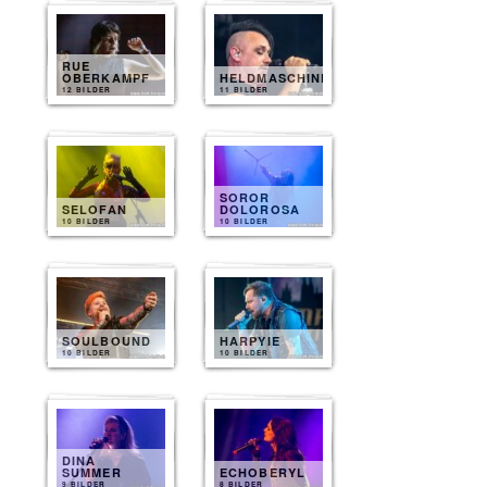
RUE
OBERKAMPF
HELDMASCHINE
12 BILDER
11 BILDER
SOROR
SELOFAN
DOLOROSA
10 BILDER
10 BILDER
SOULBOUND
HARPYIE
10 BILDER
10 BILDER
DINA
SUMMER
ECHOBERYL
9 BILDER
8 BILDER