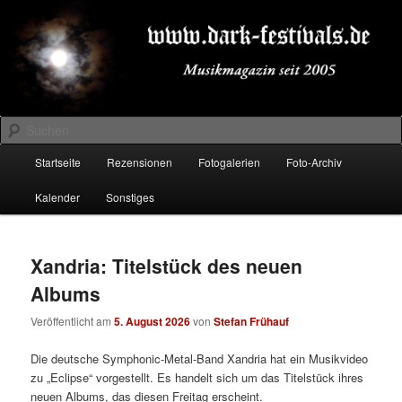
Zum
Zum
Musikmagazin seit 2005
primären
sekundären
Inhalt
Inhalt
springen
springen
DARK-FESTIVALS.DE
Suchen
Hauptmenü
Startseite
Rezensionen
Fotogalerien
Foto-Archiv
Kalender
Sonstiges
Xandria: Titelstück des neuen
Albums
Veröffentlicht am
5. August 2026
von
Stefan Frühauf
Die deutsche Symphonic-Metal-Band Xandria hat ein Musikvideo
zu „Eclipse“ vorgestellt. Es handelt sich um das Titelstück ihres
neuen Albums, das diesen Freitag erscheint.