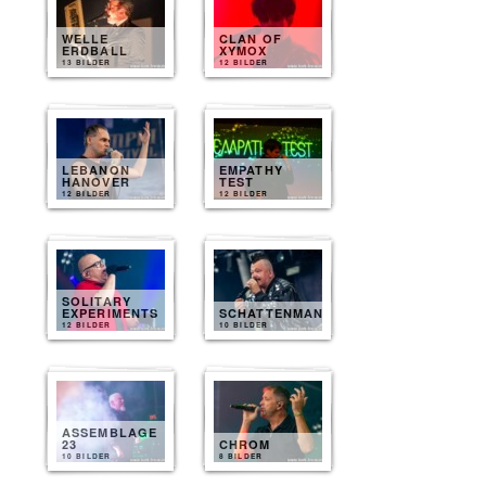
WELLE
CLAN OF
ERDBALL
XYMOX
13 BILDER
12 BILDER
LEBANON
EMPATHY
HANOVER
TEST
12 BILDER
12 BILDER
SOLITARY
EXPERIMENTS
SCHATTENMANN
12 BILDER
10 BILDER
ASSEMBLAGE
23
CHROM
10 BILDER
8 BILDER