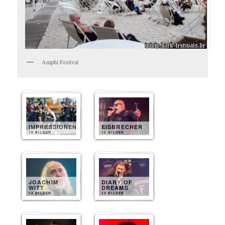
Amphi Festival
IMPRESSIONEN
EISBRECHER
10 BILDER
15 BILDER
JOACHIM
DIARY OF
WITT
DREAMS
14 BILDER
13 BILDER