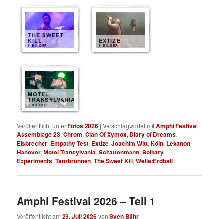
THE SWEET
KILL
EXTIZE
8 BILDER
8 BILDER
MOTEL
TRANSYLVANIA
8 BILDER
Veröffentlicht unter
Fotos 2026
|
Verschlagwortet mit
Amphi Festival
,
Assemblage 23
,
Chrom
,
Clan Of Xymox
,
Diary of Dreams
,
Eisbrecher
,
Empathy Test
,
Extize
,
Joachim Witt
,
Köln
,
Lebanon
Hanover
,
Motel Transylvania
,
Schattenmann
,
Solitary
Experiments
,
Tanzbrunnen
,
The Sweet Kill
,
Welle:Erdball
Amphi Festival 2026 – Teil 1
Veröffentlicht am
29. Juli 2026
von
Sven Bähr