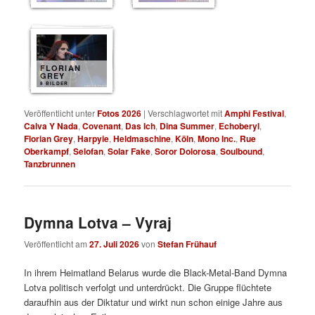
FLORIAN
GREY
8 BILDER
Veröffentlicht unter
Fotos 2026
|
Verschlagwortet mit
Amphi Festival
,
Calva Y Nada
,
Covenant
,
Das Ich
,
Dina Summer
,
Echoberyl
,
Florian Grey
,
Harpyie
,
Heldmaschine
,
Köln
,
Mono Inc.
,
Rue
Oberkampf
,
Selofan
,
Solar Fake
,
Soror Dolorosa
,
Soulbound
,
Tanzbrunnen
Dymna Lotva – Vyraj
Veröffentlicht am
27. Juli 2026
von
Stefan Frühauf
In ihrem Heimatland Belarus wurde die Black-Metal-Band Dymna
Lotva politisch verfolgt und unterdrückt. Die Gruppe flüchtete
daraufhin aus der Diktatur und wirkt nun schon einige Jahre aus