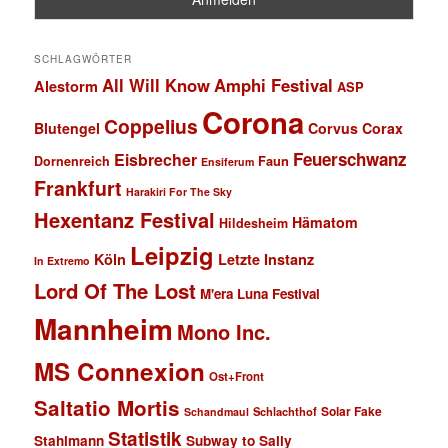
SCHLAGWÖRTER
All Will Know
Amphi Festival
Alestorm
ASP
Corona
Coppelius
Blutengel
Corvus Corax
Feuerschwanz
Eisbrecher
Faun
Dornenreich
Ensiferum
Frankfurt
Harakiri For The Sky
Hexentanz Festival
Hämatom
Hildesheim
Leipzig
Köln
Letzte Instanz
In Extremo
Lord Of The Lost
M'era Luna Festival
Mannheim
Mono Inc.
MS Connexion
Ost+Front
Saltatio Mortis
Solar Fake
Schlachthof
Schandmaul
Statistik
Stahlmann
Subway to Sally