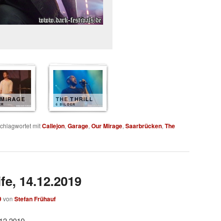
 MIRAGE
THE THRILL
ER
6 BILDER
chlagwortet mit
Callejon
,
Garage
,
Our Mirage
,
Saarbrücken
,
The
fe, 14.12.2019
9
von
Stefan Frühauf
.12.2019