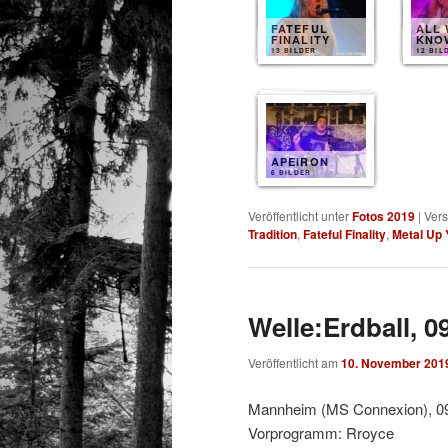
FATEFUL
ALL 
FINALITY
KNO
13 BILDER
12 BIL
APEIRON
6 BILDER
Veröffentlicht unter
Fotos 2019
|
Vers
Tradition
,
Fateful Finality
,
Metal Up 
Welle:Erdball, 0
Veröffentlicht am
10. November 201
Mannheim (MS Connexion), 0
Vorprogramm: Rroyce