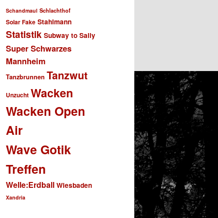
Schlachthof
Schandmaul
Stahlmann
Solar Fake
Statistik
Subway to Sally
Super Schwarzes
Mannheim
Tanzwut
Tanzbrunnen
Wacken
Unzucht
Wacken Open
Air
Wave Gotik
Treffen
Welle:Erdball
Wiesbaden
Xandria