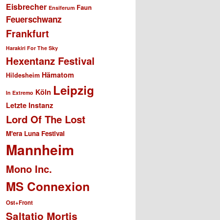
Eisbrecher
Faun
Ensiferum
Feuerschwanz
Frankfurt
Harakiri For The Sky
Hexentanz Festival
Hämatom
Hildesheim
Leipzig
Köln
In Extremo
Letzte Instanz
Lord Of The Lost
M'era Luna Festival
Mannheim
Mono Inc.
MS Connexion
Ost+Front
Saltatio Mortis