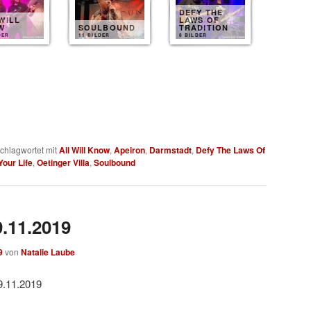
DEFY THE
WILL
LAWS OF
W
SOULBOUND
TRADITION
DER
11 BILDER
8 BILDER
chlagwortet mit
All Will Know
,
Apeiron
,
Darmstadt
,
Defy The Laws Of
Your Life
,
Oetinger Villa
,
Soulbound
9.11.2019
9
von
Natalie Laube
9.11.2019