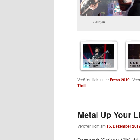
Callejon
CALLEJON
OUR
15 BILDER
9 BILD
Veröffentlicht unter
Fotos 2019
|
Vers
Thrill
Metal Up Your Li
Veröffentlicht am
15. Dezember 201
Darmstadt (Oetinger Villa), 14