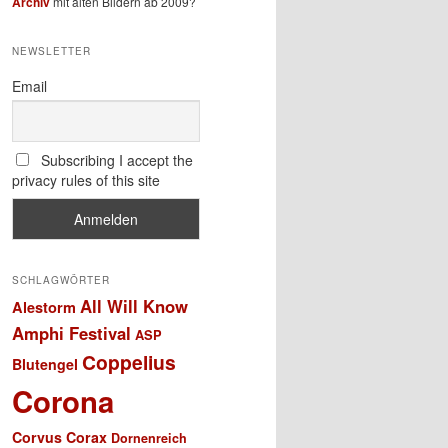
Archiv
mit alten Bildern ab 2009?
NEWSLETTER
Email
Subscribing I accept the
privacy rules of this site
SCHLAGWÖRTER
All Will Know
Alestorm
Amphi Festival
ASP
Coppelius
Blutengel
Corona
Corvus Corax
Dornenreich