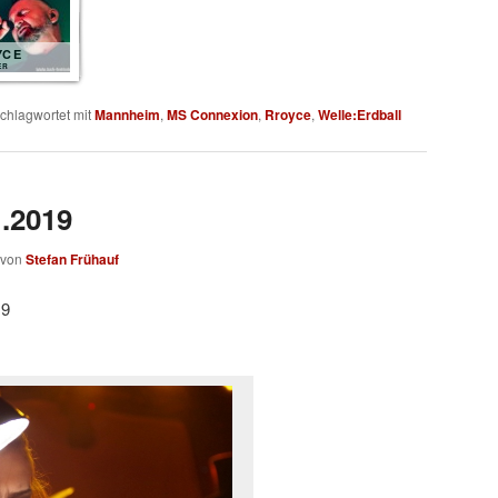
YCE
ER
chlagwortet mit
Mannheim
,
MS Connexion
,
Rroyce
,
Welle:Erdball
1.2019
von
Stefan Frühauf
19