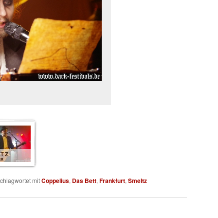
LTZ
ER
chlagwortet mit
Coppelius
,
Das Bett
,
Frankfurt
,
Smeltz