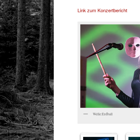
Link zum Konzertbericht
Welle:Erdball