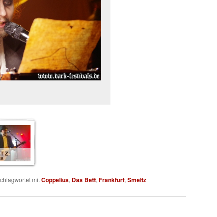
LTZ
ER
chlagwortet mit
Coppelius
,
Das Bett
,
Frankfurt
,
Smeltz