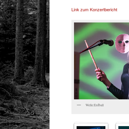
Link zum Konzertbericht
Welle:Erdball