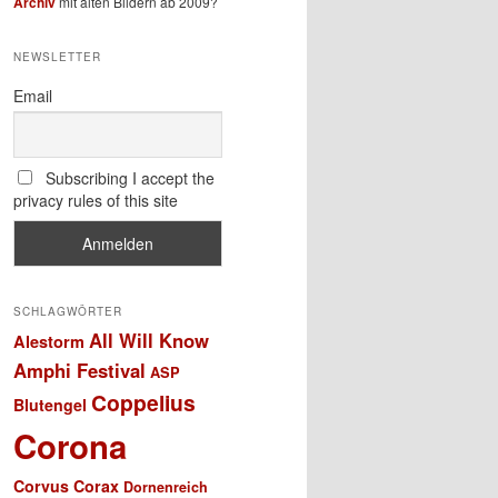
Archiv
mit alten Bildern ab 2009?
NEWSLETTER
Email
Subscribing I accept the
privacy rules of this site
SCHLAGWÖRTER
All Will Know
Alestorm
Amphi Festival
ASP
Coppelius
Blutengel
Corona
Corvus Corax
Dornenreich