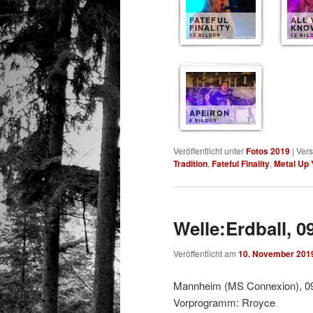
FATEFUL
ALL 
FINALITY
KNO
13 BILDER
12 BIL
APEIRON
6 BILDER
Veröffentlicht unter
Fotos 2019
|
Vers
Tradition
,
Fateful Finality
,
Metal Up 
Welle:Erdball, 0
Veröffentlicht am
10. November 201
Mannheim (MS Connexion), 0
Vorprogramm: Rroyce