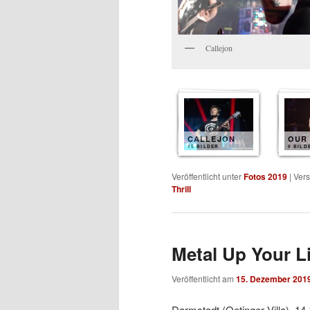
Callejon
CALLEJON
OUR
15 BILDER
9 BILD
Veröffentlicht unter
Fotos 2019
|
Vers
Thrill
Metal Up Your Li
Veröffentlicht am
15. Dezember 201
Darmstadt (Oetinger Villa), 14