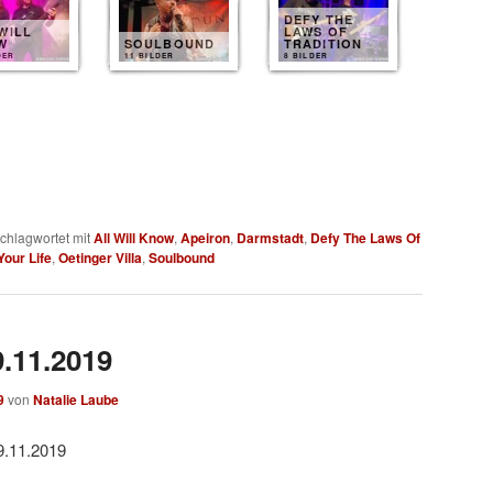
DEFY THE
WILL
LAWS OF
W
SOULBOUND
TRADITION
DER
11 BILDER
8 BILDER
chlagwortet mit
All Will Know
,
Apeiron
,
Darmstadt
,
Defy The Laws Of
Your Life
,
Oetinger Villa
,
Soulbound
9.11.2019
9
von
Natalie Laube
9.11.2019