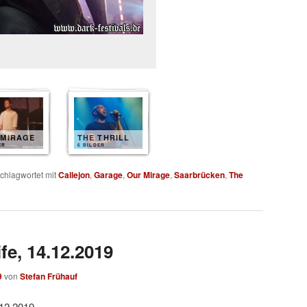
 MIRAGE
THE THRILL
ER
6 BILDER
chlagwortet mit
Callejon
,
Garage
,
Our Mirage
,
Saarbrücken
,
The
fe, 14.12.2019
9
von
Stefan Frühauf
.12.2019