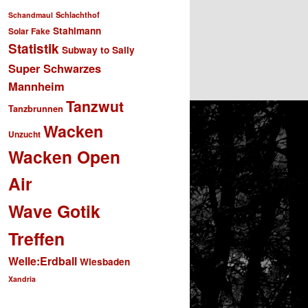
Schlachthof
Schandmaul
Stahlmann
Solar Fake
Statistik
Subway to Sally
Super Schwarzes
Mannheim
Tanzwut
Tanzbrunnen
Wacken
Unzucht
Wacken Open
Air
Wave Gotik
Treffen
Welle:Erdball
Wiesbaden
Xandria