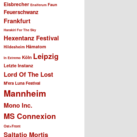
Eisbrecher
Faun
Ensiferum
Feuerschwanz
Frankfurt
Harakiri For The Sky
Hexentanz Festival
Hämatom
Hildesheim
Leipzig
Köln
In Extremo
Letzte Instanz
Lord Of The Lost
M'era Luna Festival
Mannheim
Mono Inc.
MS Connexion
Ost+Front
Saltatio Mortis