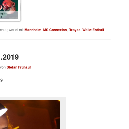
YCE
ER
chlagwortet mit
Mannheim
,
MS Connexion
,
Rroyce
,
Welle:Erdball
1.2019
von
Stefan Frühauf
19