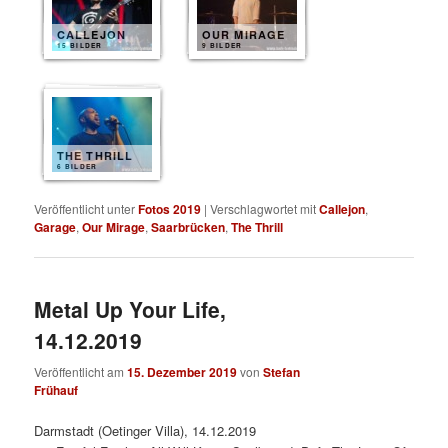
CALLEJON
OUR MIRAGE
15 BILDER
9 BILDER
THE THRILL
6 BILDER
Veröffentlicht unter
Fotos 2019
|
Verschlagwortet mit
Callejon
,
Garage
,
Our Mirage
,
Saarbrücken
,
The Thrill
Metal Up Your Life,
14.12.2019
Veröffentlicht am
15. Dezember 2019
von
Stefan
Frühauf
Darmstadt (Oetinger Villa), 14.12.2019