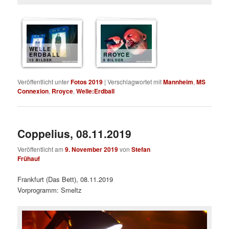
WELLE
ERDBALL
RROYCE
15 BILDER
8 BILDER
Veröffentlicht unter
Fotos 2019
|
Verschlagwortet mit
Mannheim
,
MS
Connexion
,
Rroyce
,
Welle:Erdball
Coppelius, 08.11.2019
Veröffentlicht am
9. November 2019
von
Stefan
Frühauf
Frankfurt (Das Bett), 08.11.2019
Vorprogramm: Smeltz