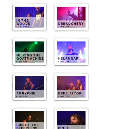
IN THE
WOODS
DEBAUCHERY
10 BILDER
7 BILDER
MILKING THE
GOATMACHINE
HELRUNAR
6 BILDER
8 BILDER
AGRYPNIE
EREB ALTOR
6 BILDER
8 BILDER
SUN OF THE
SLEEPLESS
ISOLE