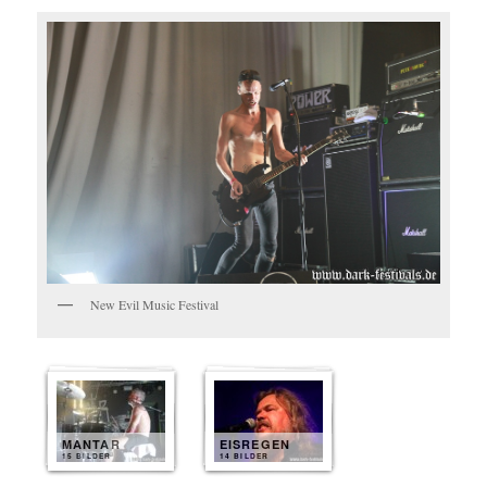
New Evil Music Festival
MANTAR
EISREGEN
15 BILDER
14 BILDER