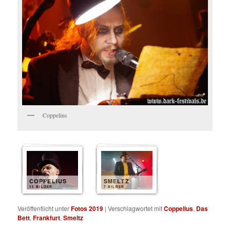
Coppelius
COPPELIUS
SMELTZ
15 BILDER
7 BILDER
Veröffentlicht unter
Fotos 2019
|
Verschlagwortet mit
Coppelius
,
Das
Bett
,
Frankfurt
,
Smeltz