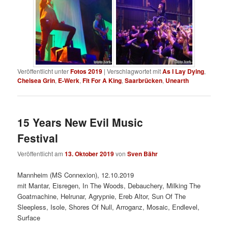
Veröffentlicht unter
Fotos 2019
|
Verschlagwortet mit
As I Lay Dying
,
Chelsea Grin
,
E-Werk
,
Fit For A King
,
Saarbrücken
,
Unearth
15 Years New Evil Music
Festival
Veröffentlicht am
13. Oktober 2019
von
Sven Bähr
Mannheim (MS Connexion), 12.10.2019
mit Mantar, Eisregen, In The Woods, Debauchery, Milking The
Goatmachine, Helrunar, Agrypnie, Ereb Altor, Sun Of The
Sleepless, Isole, Shores Of Null, Arroganz, Mosaic, Endlevel,
Surface