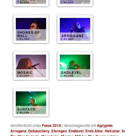
7 BILDER
5 BILDER
SHORES OF
NULL
ARROGANZ
5 BILDER
5 BILDER
MOSAIC
ENDLEVEL
5 BILDER
5 BILDER
SURFACE
5 BILDER
Veröffentlicht unter
Fotos 2019
|
Verschlagwortet mit
Agrypnie
,
Arroganz
,
Debauchery
,
Eisregen
,
Endlevel
,
Ereb Altor
,
Helrunar
,
In