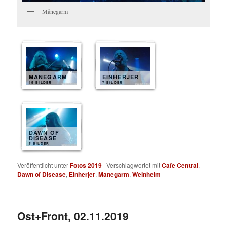
Månegarm
MANEGARM
EINHERJER
15 BILDER
7 BILDER
DAWN OF
DISEASE
5 BILDER
Veröffentlicht unter
Fotos 2019
|
Verschlagwortet mit
Cafe Central
,
Dawn of Disease
,
Einherjer
,
Manegarm
,
Weinheim
Ost+Front, 02.11.2019