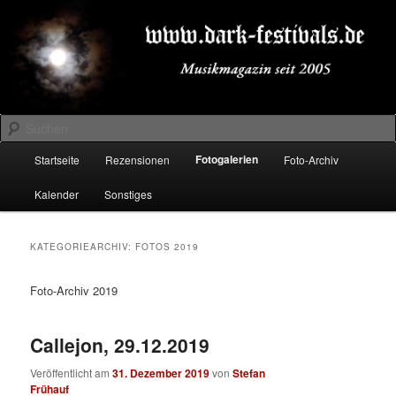
Zum
Zum
Musikmagazin seit 2005
primären
sekundären
Inhalt
Inhalt
springen
springen
DARK-FESTIVALS.DE
Suchen
Hauptmenü
Fotogalerien
Startseite
Rezensionen
Foto-Archiv
Kalender
Sonstiges
KATEGORIEARCHIV:
FOTOS 2019
Foto-Archiv 2019
Callejon, 29.12.2019
Veröffentlicht am
31. Dezember 2019
von
Stefan
Frühauf