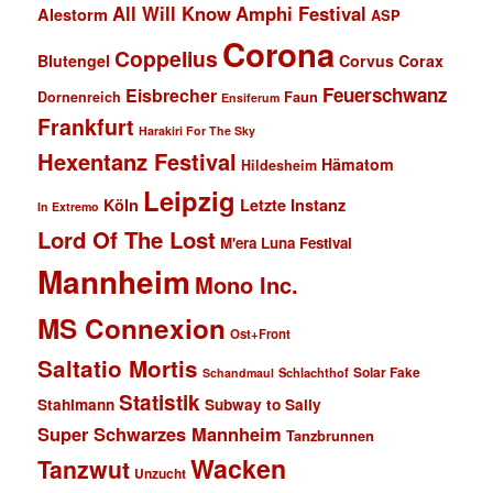
All Will Know
Amphi Festival
Alestorm
ASP
Corona
Coppelius
Blutengel
Corvus Corax
Feuerschwanz
Eisbrecher
Faun
Dornenreich
Ensiferum
Frankfurt
Harakiri For The Sky
Hexentanz Festival
Hämatom
Hildesheim
Leipzig
Köln
Letzte Instanz
In Extremo
Lord Of The Lost
M'era Luna Festival
Mannheim
Mono Inc.
MS Connexion
Ost+Front
Saltatio Mortis
Solar Fake
Schlachthof
Schandmaul
Statistik
Stahlmann
Subway to Sally
Super Schwarzes Mannheim
Tanzbrunnen
Wacken
Tanzwut
Unzucht