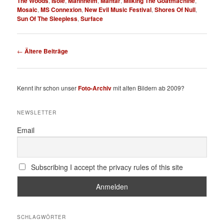
The Woods
,
Isole
,
Mannheim
,
Mantar
,
Milking The Goatmachine
,
Mosaic
,
MS Connexion
,
New Evil Music Festival
,
Shores Of Null
,
Sun Of The Sleepless
,
Surface
Beitragsnavigation
←
Ältere Beiträge
Kennt ihr schon unser
Foto-Archiv
mit alten Bildern ab 2009?
NEWSLETTER
Email
Subscribing I accept the privacy rules of this site
SCHLAGWÖRTER