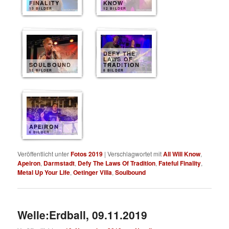
FINALITY
KNOW
13 BILDER
12 BILDER
DEFY THE
LAWS OF
SOULBOUND
TRADITION
11 BILDER
8 BILDER
APEIRON
6 BILDER
Veröffentlicht unter
Fotos 2019
|
Verschlagwortet mit
All Will Know
,
Apeiron
,
Darmstadt
,
Defy The Laws Of Tradition
,
Fateful Finality
,
Metal Up Your Life
,
Oetinger Villa
,
Soulbound
Welle:Erdball, 09.11.2019