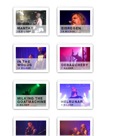
MANTAR
EISREGEN
15 BILDER
14 BILDER
IN THE
WOODS
DEBAUCHERY
10 BILDER
7 BILDER
MILKING THE
GOATMACHINE
HELRUNAR
6 BILDER
8 BILDER