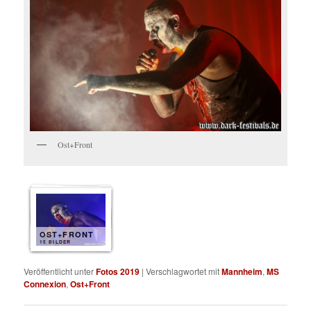
Ost+Front
OST+FRONT
15 BILDER
Veröffentlicht unter
Fotos 2019
|
Verschlagwortet mit
Mannheim
,
MS
Connexion
,
Ost+Front