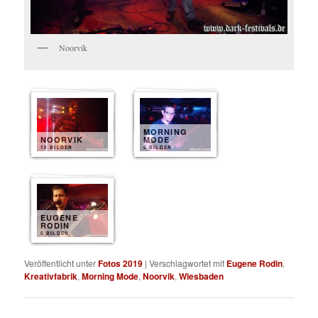
Noorvik
MORNING
NOORVIK
MODE
10 BILDER
5 BILDER
EUGENE
RODIN
5 BILDER
Veröffentlicht unter
Fotos 2019
|
Verschlagwortet mit
Eugene Rodin
,
Kreativfabrik
,
Morning Mode
,
Noorvik
,
Wiesbaden