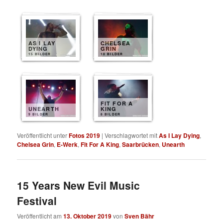
AS I LAY
CHELSEA
DYING
GRIN
15 BILDER
10 BILDER
FIT FOR A
UNEARTH
KING
9 BILDER
8 BILDER
Veröffentlicht unter
Fotos 2019
|
Verschlagwortet mit
As I Lay Dying
,
Chelsea Grin
,
E-Werk
,
Fit For A King
,
Saarbrücken
,
Unearth
15 Years New Evil Music
Festival
Veröffentlicht am
13. Oktober 2019
von
Sven Bähr