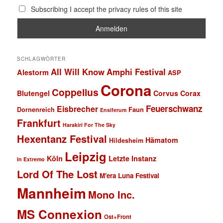
Subscribing I accept the privacy rules of this site
SCHLAGWÖRTER
All Will Know
Amphi Festival
Alestorm
ASP
Corona
Coppelius
Blutengel
Corvus Corax
Feuerschwanz
Eisbrecher
Faun
Dornenreich
Ensiferum
Frankfurt
Harakiri For The Sky
Hexentanz Festival
Hämatom
Hildesheim
Leipzig
Köln
Letzte Instanz
In Extremo
Lord Of The Lost
M'era Luna Festival
Mannheim
Mono Inc.
MS Connexion
Ost+Front