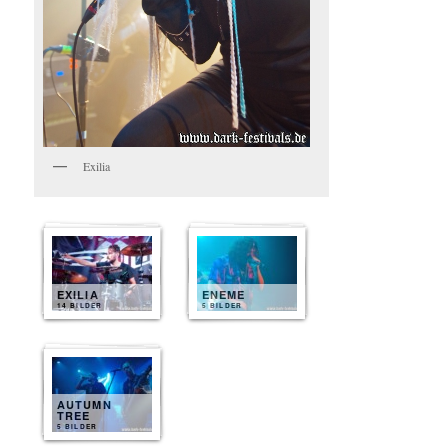
Exilia
EXILIA
ENEME
14 BILDER
5 BILDER
AUTUMN
TREE
5 BILDER