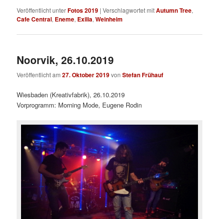
Veröffentlicht unter
Fotos 2019
|
Verschlagwortet mit
Autumn Tree
,
Cafe Central
,
Eneme
,
Exilia
,
Weinheim
Noorvik, 26.10.2019
Veröffentlicht am
27. Oktober 2019
von
Stefan Frühauf
Wiesbaden (Kreativfabrik), 26.10.2019
Vorprogramm: Morning Mode, Eugene Rodin