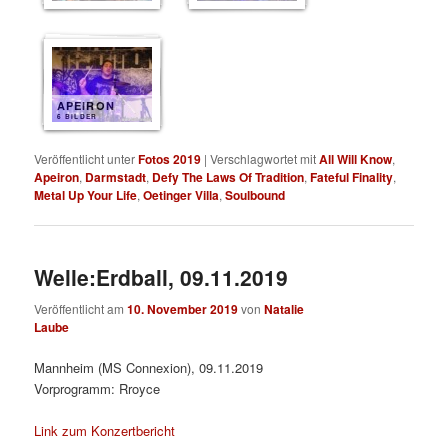
APEIRON
6 BILDER
Veröffentlicht unter
Fotos 2019
|
Verschlagwortet mit
All Will Know
,
Apeiron
,
Darmstadt
,
Defy The Laws Of Tradition
,
Fateful Finality
,
Metal Up Your Life
,
Oetinger Villa
,
Soulbound
Welle:Erdball, 09.11.2019
Veröffentlicht am
10. November 2019
von
Natalie
Laube
Mannheim (MS Connexion), 09.11.2019
Vorprogramm: Rroyce
Link zum Konzertbericht