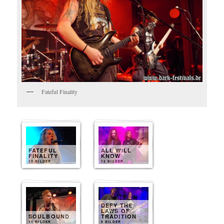
Fateful Finality
FATEFUL
ALL WILL
FINALITY
KNOW
13 BILDER
12 BILDER
DEFY THE
LAWS OF
SOULBOUND
TRADITION
11 BILDER
8 BILDER