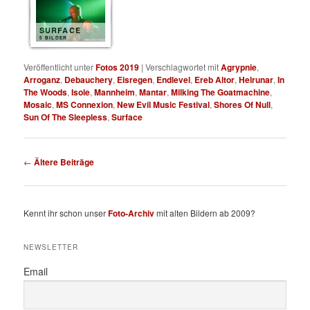
SURFACE
5 BILDER
Veröffentlicht unter
Fotos 2019
|
Verschlagwortet mit
Agrypnie
,
Arroganz
,
Debauchery
,
Eisregen
,
Endlevel
,
Ereb Altor
,
Helrunar
,
In
The Woods
,
Isole
,
Mannheim
,
Mantar
,
Milking The Goatmachine
,
Mosaic
,
MS Connexion
,
New Evil Music Festival
,
Shores Of Null
,
Sun Of The Sleepless
,
Surface
Beitragsnavigation
←
Ältere Beiträge
Kennt ihr schon unser
Foto-Archiv
mit alten Bildern ab 2009?
NEWSLETTER
Email