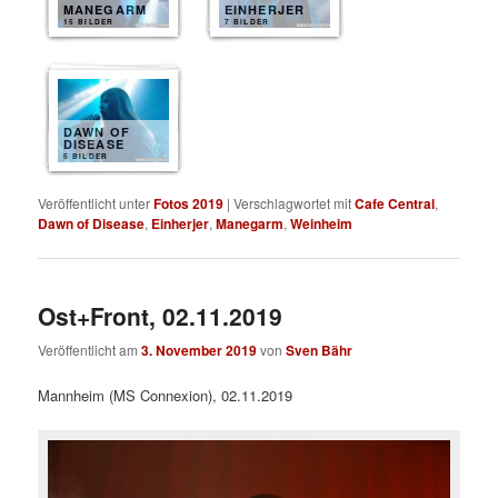
MANEGARM
EINHERJER
15 BILDER
7 BILDER
DAWN OF
DISEASE
5 BILDER
Veröffentlicht unter
Fotos 2019
|
Verschlagwortet mit
Cafe Central
,
Dawn of Disease
,
Einherjer
,
Manegarm
,
Weinheim
Ost+Front, 02.11.2019
Veröffentlicht am
3. November 2019
von
Sven Bähr
Mannheim (MS Connexion), 02.11.2019