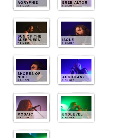
AGRYPNIE
EREB ALTOR
6 BILDER
8 BILDER
SUN OF THE
SLEEPLESS
ISOLE
7 BILDER
5 BILDER
SHORES OF
NULL
ARROGANZ
5 BILDER
5 BILDER
MOSAIC
ENDLEVEL
5 BILDER
5 BILDER