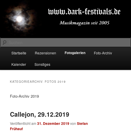
Zum
Zum
Musikmagazin seit 2005
primären
sekundären
Inhalt
Inhalt
springen
springen
DARK-FESTIVALS.DE
Suchen
Hauptmenü
Fotogalerien
Startseite
Rezensionen
Foto-Archiv
Kalender
Sonstiges
KATEGORIEARCHIV:
FOTOS 2019
Foto-Archiv 2019
Callejon, 29.12.2019
Veröffentlicht am
31. Dezember 2019
von
Stefan
Frühauf