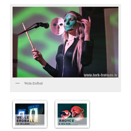
Welle:Erdball
WELLE
ERDBALL
RROYCE
15 BILDER
8 BILDER