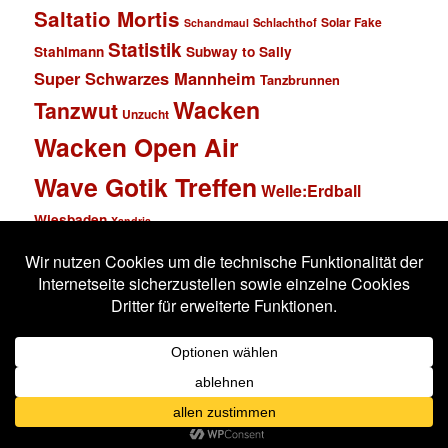
Saltatio Mortis
Solar Fake
Schlachthof
Schandmaul
Statistik
Stahlmann
Subway to Sally
Super Schwarzes Mannheim
Tanzbrunnen
Wacken
Tanzwut
Unzucht
Wacken Open Air
Wave Gotik Treffen
Welle:Erdball
Wiesbaden
Xandria
Impressum
Datenschutzerklärung
Stolz präsentiert von WordPress