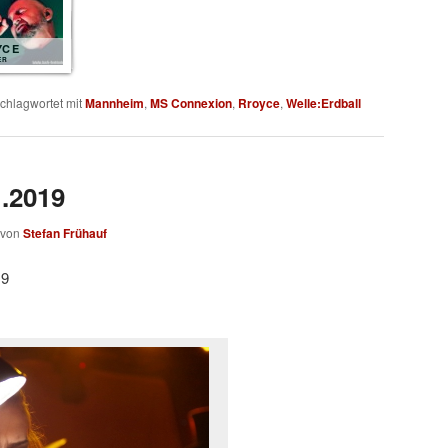
YCE
ER
chlagwortet mit
Mannheim
,
MS Connexion
,
Rroyce
,
Welle:Erdball
1.2019
von
Stefan Frühauf
19