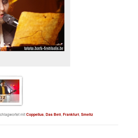
LTZ
ER
chlagwortet mit
Coppelius
,
Das Bett
,
Frankfurt
,
Smeltz