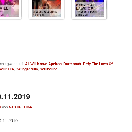
DEFY THE
WILL
LAWS OF
W
SOULBOUND
TRADITION
DER
11 BILDER
8 BILDER
chlagwortet mit
All Will Know
,
Apeiron
,
Darmstadt
,
Defy The Laws Of
Your Life
,
Oetinger Villa
,
Soulbound
9.11.2019
9
von
Natalie Laube
9.11.2019