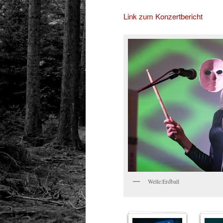
Link zum Konzertbericht
Welle:Erdball