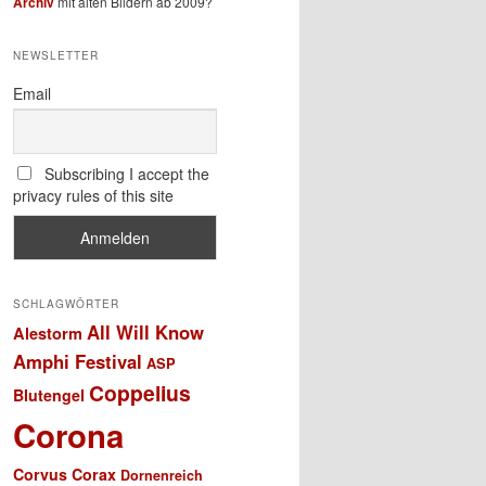
Archiv
mit alten Bildern ab 2009?
NEWSLETTER
Email
Subscribing I accept the
privacy rules of this site
SCHLAGWÖRTER
All Will Know
Alestorm
Amphi Festival
ASP
Coppelius
Blutengel
Corona
Corvus Corax
Dornenreich