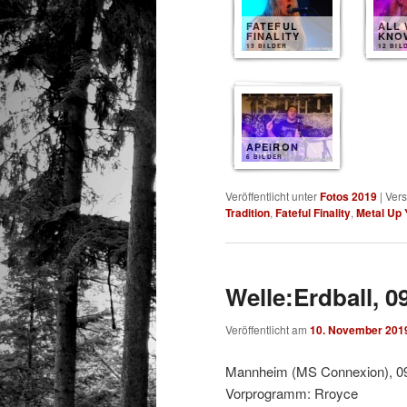
FATEFUL
ALL 
FINALITY
KNO
13 BILDER
12 BIL
APEIRON
6 BILDER
Veröffentlicht unter
Fotos 2019
|
Vers
Tradition
,
Fateful Finality
,
Metal Up 
Welle:Erdball, 0
Veröffentlicht am
10. November 201
Mannheim (MS Connexion), 0
Vorprogramm: Rroyce