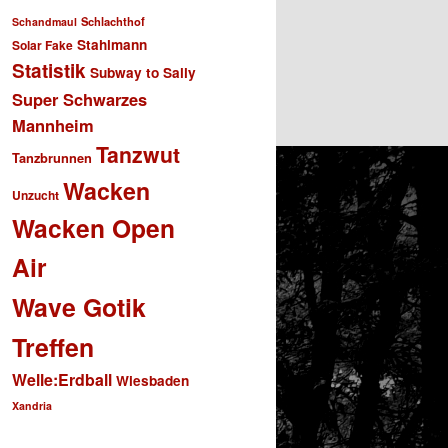
Schlachthof
Schandmaul
Stahlmann
Solar Fake
Statistik
Subway to Sally
Super Schwarzes
Mannheim
Tanzwut
Tanzbrunnen
Wacken
Unzucht
Wacken Open
Air
Wave Gotik
Treffen
Welle:Erdball
Wiesbaden
Xandria