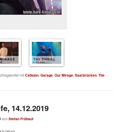
 MIRAGE
THE THRILL
ER
6 BILDER
chlagwortet mit
Callejon
,
Garage
,
Our Mirage
,
Saarbrücken
,
The
fe, 14.12.2019
9
von
Stefan Frühauf
.12.2019