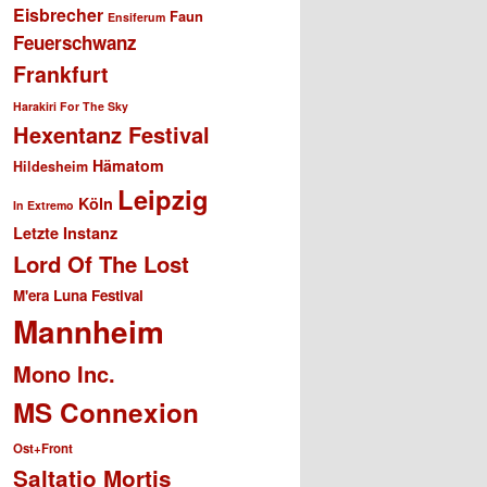
Eisbrecher
Faun
Ensiferum
Feuerschwanz
Frankfurt
Harakiri For The Sky
Hexentanz Festival
Hämatom
Hildesheim
Leipzig
Köln
In Extremo
Letzte Instanz
Lord Of The Lost
M'era Luna Festival
Mannheim
Mono Inc.
MS Connexion
Ost+Front
Saltatio Mortis