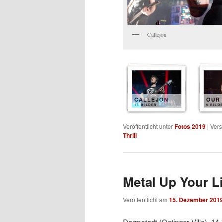
Callejon
CALLEJON
OUR
15 BILDER
9 BILD
Veröffentlicht unter
Fotos 2019
|
Vers
Thrill
Metal Up Your Li
Veröffentlicht am
15. Dezember 201
Darmstadt (Oetinger Villa), 14