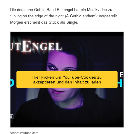
Die deutsche Gothic-Band Blutengel hat ein Musikvideo zu
“Living on the edge of the night (A Gothic anthem)” vorgestellt.
Morgen erscheint das Stück als Single.
Hier klicken um YouTube-Cookies zu
akzeptieren und den Inhalt zu laden
Video: youtube.com