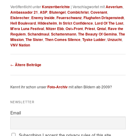
Veröffentlicht unter
Konzertberichte
|
Verschlagwortet mit
Aeverium
,
Ambassador 21
,
ASP
,
Blutengel
,
Combichrist
,
Covenant
,
Eisbrecher
,
Enemy Inside
,
Feuerschwanz
,
Flughafen Drispenstedt
,
Hell Boulevard
,
Hildesheim
,
In Strict Confidence
,
Lord Of The Lost
,
M'era Luna Festival
,
Nitzer Ebb
,
Ost+Front
,
Priest
,
Qntal
,
Rave the
Requiem
,
Schandmaul
,
Schattenmann
,
The Beauty Of Gemina
,
The
Mission
,
The Sister
,
Then Comes Silence
,
Tyske Ludder
,
Unzucht
,
VNV Nation
Beitragsnavigation
←
Ältere Beiträge
Kennt ihr schon unser
Foto-Archiv
mit alten Bildern ab 2009?
NEWSLETTER
Email
Subscribing I accept the privacy rules of this site