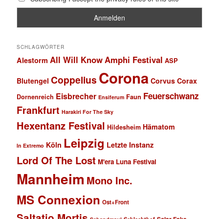
SCHLAGWÖRTER
All Will Know
Amphi Festival
Alestorm
ASP
Corona
Coppelius
Blutengel
Corvus Corax
Feuerschwanz
Eisbrecher
Faun
Dornenreich
Ensiferum
Frankfurt
Harakiri For The Sky
Hexentanz Festival
Hämatom
Hildesheim
Leipzig
Köln
Letzte Instanz
In Extremo
Lord Of The Lost
M'era Luna Festival
Mannheim
Mono Inc.
MS Connexion
Ost+Front
Saltatio Mortis