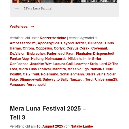
M’era Luna Festival
Weiterlesen
→
Veröffentlicht unter
Konzertberichte
|
Verschlagwortet mit
Ambassador 21
,
Apocalyptica
,
Beyond Border
,
Blutengel
,
Chris
Harms
,
Chrom
,
Coppelius
,
Corlyx
,
Corvus Corax
,
Covenant
,
De/Vision
,
Eisbrecher
,
Faderhead
,
Faun
,
Flughafen Drispenstedt
,
Funker Vogt
,
Heilung
,
Heimataerde
,
Hildesheim
,
In Strict
Confidence
,
Joachim Witt
,
Lacuna Coil
,
Leaether Strip
,
Lord Of The
Lost
,
M'era Luna Festival
,
Manntra
,
Massive Ego
,
Noisuf-X
,
Null
Positiv
,
Ost+Front
,
Rotersand
,
Schattenmann
,
Sierra Veins
,
Solar
Fake
,
Stimmgewalt
,
Subway to Sally
,
Tanzwut
,
Torul
,
Universum25
,
Vanguard
,
Versengold
Mera Luna Festival 2025 –
Teil 3
Veröffentlicht am
16. August 2025
von
Natalie Laube