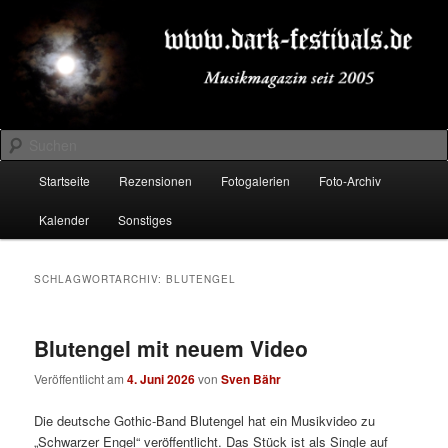
Zum
Zum
Musikmagazin seit 2005
primären
sekundären
Inhalt
Inhalt
springen
springen
DARK-FESTIVALS.DE
Suchen
Hauptmenü
Startseite
Rezensionen
Fotogalerien
Foto-Archiv
Kalender
Sonstiges
SCHLAGWORTARCHIV:
BLUTENGEL
Blutengel mit neuem Video
Veröffentlicht am
4. Juni 2026
von
Sven Bähr
Die deutsche Gothic-Band Blutengel hat ein Musikvideo zu
„Schwarzer Engel“ veröffentlicht. Das Stück ist als Single auf