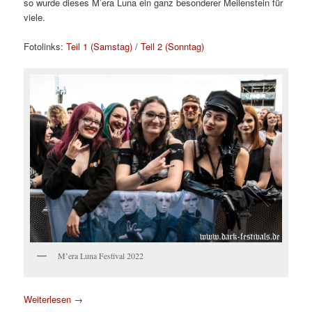
so wurde dieses M’era Luna ein ganz besonderer Meilenstein für
viele.
Fotolinks:
Teil 1 (Samstag)
/
Teil 2 (Sonntag)
M’era Luna Festival 2022
Weiterlesen
→