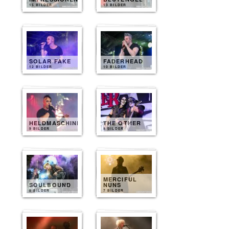
15 BILDER
13 BILDER
SOLAR FAKE
FADERHEAD
12 BILDER
10 BILDER
HELDMASCHINE
THE OTHER
9 BILDER
8 BILDER
MERCIFUL
SOULBOUND
NUNS
8 BILDER
7 BILDER