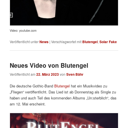
Video: youtube.com
Veröffentlicht unter
News
|
Verschlagwortet mit
Blutengel
,
Solar Fake
Neues Video von Blutengel
Veröffentlicht am
22. März 2023
von
Sven Bähr
Die deutsche Gothic-Band
Blutengel
hat ein Musikvideo zu
„Fliegen“ veröffentlicht. Das Lied ist ab Donnerstag als Single zu
haben und auch Teil des kommenden Albums „Un:sterblich“, das
am 12. Mai erscheint.