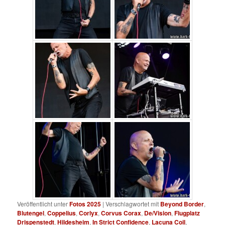
Veröffentlicht unter
Fotos 2025
|
Verschlagwortet mit
Beyond Border
,
Blutengel
,
Coppelius
,
Corlyx
,
Corvus Corax
,
De/Vision
,
Flugplatz
Drispenstedt
,
Hildesheim
,
In Strict Confidence
,
Lacuna Coil
,