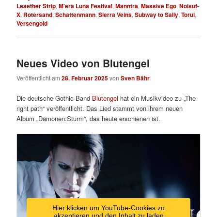
Leaether Strip
,
M'era Luna Festival
,
Manntra
,
Massive Ego
,
Noisuf-
X
,
Rotersand
,
Schattenmann
,
Sierra Veins
,
Subway to Sally
,
Torul
,
Versengold
Neues Video von Blutengel
Veröffentlicht am
28. Februar 2025
von
Sven Bähr
Die deutsche Gothic-Band
Blutengel
hat ein Musikvideo zu „The
right path“ veröffentlicht. Das Lied stammt von ihrem neuen
Album „
Dämonen:Sturm“, das heute erschienen ist.
Hier klicken um YouTube-Cookies zu
akzeptieren und den Inhalt zu laden