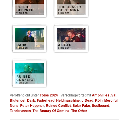
PETER
THE BEAUTY
HEPPNER
OF GEMINA
7 BILDER
7 BILDER
DARK
J DEAD
6 BILDER
6 BILDER
RUINED
CONFLICT
6 BILDER
Veröffentlicht unter
Fotos 2024
|
Verschlagwortet mit
Amphi Festival
,
Blutengel
,
Dark
,
Faderhead
,
Heldmaschine
,
J:Dead
,
Köln
,
Merciful
Nuns
,
Peter Heppner
,
Ruined Conflict
,
Solar Fake
,
Soulbound
,
Tanzbrunnen
,
The Beauty Of Gemina
,
The Other