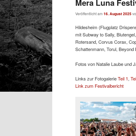
Mera Luna Festiv
Veröffentlicht am
16. August 2025
v
Hildesheim (Flugplatz Drispens
mit Subway to Sally, Blutengel,
Rotersand, Corvus Corax, Coppe
Schattenmann, Torul, Beyond 
Fotos von Natalie Laube und J
Links zur Fotogalerie
Teil 1
,
Tei
Link zum Festivalbericht