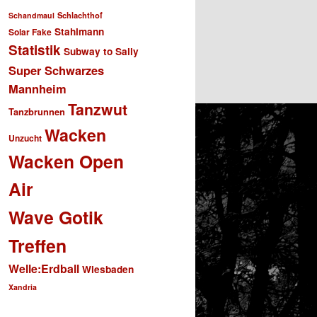
Schlachthof
Schandmaul
Stahlmann
Solar Fake
Statistik
Subway to Sally
Super Schwarzes
Mannheim
Tanzwut
Tanzbrunnen
Wacken
Unzucht
Wacken Open
Air
Wave Gotik
Treffen
Welle:Erdball
Wiesbaden
Xandria