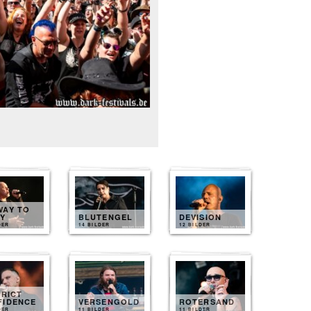
WAY TO
LY
BLUTENGEL
DEVISION
DER
14 BILDER
12 BILDER
TRICT
FIDENCE
VERSENGOLD
ROTERSAND
DER
11 BILDER
11 BILDER