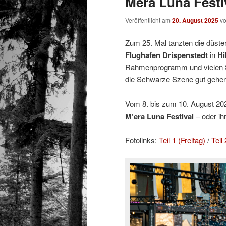
Mera Luna Festiv
Veröffentlicht am
20. August 2025
v
Zum 25. Mal tanzten die düste
Flughafen Drispenstedt
in
Hi
Rahmenprogramm und vielen 
die Schwarze Szene gut gehen
Vom 8. bis zum 10. August 2025
M’era Luna Festival
– oder ih
Fotolinks:
Teil 1 (Freitag)
/
Teil