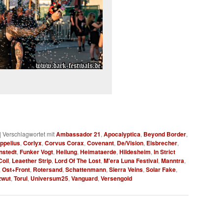
|
Verschlagwortet mit
Ambassador 21
,
Apocalyptica
,
Beyond Border
,
ppelius
,
Corlyx
,
Corvus Corax
,
Covenant
,
De/Vision
,
Eisbrecher
,
nstedt
,
Funker Vogt
,
Heilung
,
Heimataerde
,
Hildesheim
,
In Strict
oil
,
Leaether Strip
,
Lord Of The Lost
,
M'era Luna Festival
,
Manntra
,
,
Ost+Front
,
Rotersand
,
Schattenmann
,
Sierra Veins
,
Solar Fake
,
zwut
,
Torul
,
Universum25
,
Vanguard
,
Versengold