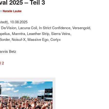
al 2025 – Teil 3
on
Natalie Laube
tedt), 10.08.2025
 De/Vision, Lacuna Coil, In Strict Confidence, Versengold,
lius, Manntra, Leaether Strip, Sierra Veins,
Border, Noisuf-X, Massive Ego, Corlyx
annis Betz
l 2