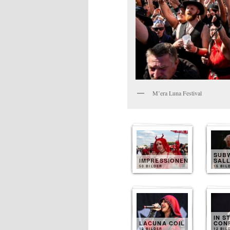
M’era Luna Festival
SUB
IMPRESSIONEN
SAL
50 BILDER
15 BIL
IN S
LACUNA COIL
CON
12 BILDER
12 BIL