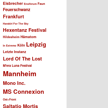
Eisbrecher
Faun
Ensiferum
Feuerschwanz
Frankfurt
Harakiri For The Sky
Hexentanz Festival
Hämatom
Hildesheim
Leipzig
Köln
In Extremo
Letzte Instanz
Lord Of The Lost
M'era Luna Festival
Mannheim
Mono Inc.
MS Connexion
Ost+Front
Saltatio Mortis