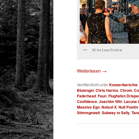
M’era Luna Festival
Weiterlesen
→
Veröffentlicht unter
Konzertberichte
Blutengel
,
Chris Harms
,
Chrom
,
Co
Faderhead
,
Faun
,
Flughafen Drispe
Confidence
,
Joachim Witt
,
Lacuna C
Massive Ego
,
Noisuf-X
,
Null Positiv
Stimmgewalt
,
Subway to Sally
,
Tan