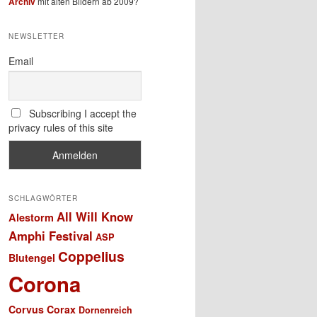
Archiv
mit alten Bildern ab 2009?
NEWSLETTER
Email
Subscribing I accept the
privacy rules of this site
SCHLAGWÖRTER
All Will Know
Alestorm
Amphi Festival
ASP
Coppelius
Blutengel
Corona
Corvus Corax
Dornenreich