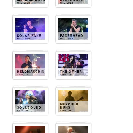
15 BILDER
13 BILDER
SOLAR FAKE
FADERHEAD
12 BILDER
10 BILDER
HELDMASCHINE
THE OTHER
9 BILDER
8 BILDER
MERCIFUL
SOULBOUND
NUNS
8 BILDER
7 BILDER