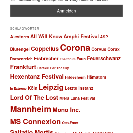
SCHLAGWÖRTER
All Will Know
Amphi Festival
Alestorm
ASP
Corona
Coppelius
Blutengel
Corvus Corax
Feuerschwanz
Eisbrecher
Faun
Dornenreich
Ensiferum
Frankfurt
Harakiri For The Sky
Hexentanz Festival
Hämatom
Hildesheim
Leipzig
Köln
Letzte Instanz
In Extremo
Lord Of The Lost
M'era Luna Festival
Mannheim
Mono Inc.
MS Connexion
Ost+Front
Saltatio Mortis