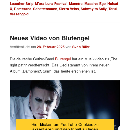
Leaether Strip
,
M'era Luna Festival
,
Manntra
,
Massive Ego
,
Noisuf-
X
,
Rotersand
,
Schattenmann
,
Sierra Veins
,
Subway to Sally
,
Torul
,
Versengold
Neues Video von Blutengel
Veröffentlicht am
28. Februar 2025
von
Sven Bähr
Die deutsche Gothic-Band
Blutengel
hat ein Musikvideo zu „The
right path“ veröffentlicht. Das Lied stammt von ihrem neuen
Album „
Dämonen:Sturm“, das heute erschienen ist.
Hier klicken um YouTube-Cookies zu
akzeptieren und den Inhalt zu laden