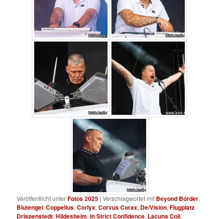
Veröffentlicht unter
Fotos 2025
|
Verschlagwortet mit
Beyond Border
,
Blutengel
,
Coppelius
,
Corlyx
,
Corvus Corax
,
De/Vision
,
Flugplatz
Drispenstedt
,
Hildesheim
,
In Strict Confidence
,
Lacuna Coil
,