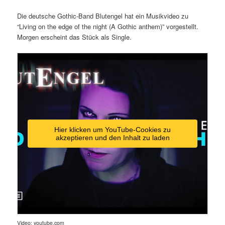
Die deutsche Gothic-Band Blutengel hat ein Musikvideo zu
“Living on the edge of the night (A Gothic anthem)” vorgestellt.
Morgen erscheint das Stück als Single.
Hier klicken um YouTube-Cookies zu
akzeptieren und den Inhalt zu laden
Video: youtube.com