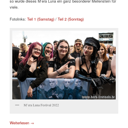
so wurde dieses M’era Luna ein ganz besonderer Meilenstein für
viele.
Fotolinks:
Teil 1 (Samstag)
/
Teil 2 (Sonntag)
M’era Luna Festival 2022
Weiterlesen
→