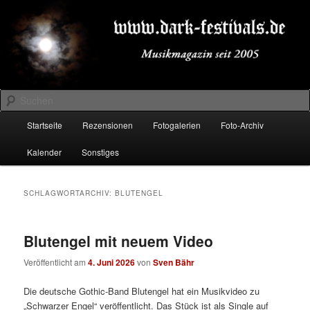
Zum
Zum
Musikmagazin seit 2005
primären
sekundären
Inhalt
Inhalt
springen
springen
DARK-FESTIVALS.DE
Suchen
Hauptmenü
Startseite
Rezensionen
Fotogalerien
Foto-Archiv
Kalender
Sonstiges
SCHLAGWORTARCHIV:
BLUTENGEL
Blutengel mit neuem Video
Veröffentlicht am
4. Juni 2026
von
Sven Bähr
Die deutsche Gothic-Band Blutengel hat ein Musikvideo zu
„Schwarzer Engel“ veröffentlicht. Das Stück ist als Single auf