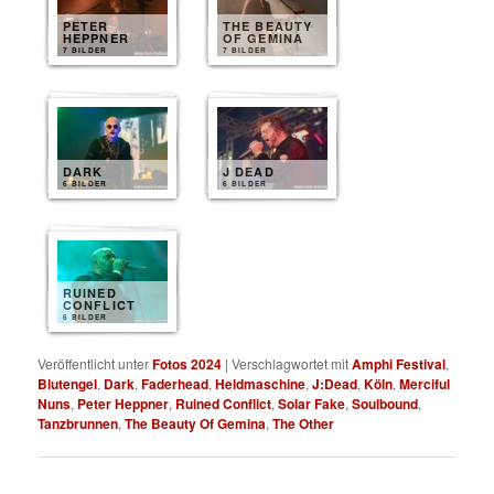
PETER
THE BEAUTY
HEPPNER
OF GEMINA
7 BILDER
7 BILDER
DARK
J DEAD
6 BILDER
6 BILDER
RUINED
CONFLICT
6 BILDER
Veröffentlicht unter
Fotos 2024
|
Verschlagwortet mit
Amphi Festival
,
Blutengel
,
Dark
,
Faderhead
,
Heldmaschine
,
J:Dead
,
Köln
,
Merciful
Nuns
,
Peter Heppner
,
Ruined Conflict
,
Solar Fake
,
Soulbound
,
Tanzbrunnen
,
The Beauty Of Gemina
,
The Other