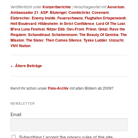
Veröffentlicht unter
Konzertberichte
|
Verschlagwortet mit
Aeverium
,
Ambassador 21
,
ASP
,
Blutengel
,
Combichrist
,
Covenant
,
Eisbrecher
,
Enemy Inside
,
Feuerschwanz
,
Flughafen Drispenstedt
,
Hell Boulevard
,
Hildesheim
,
In Strict Confidence
,
Lord Of The Lost
,
M'era Luna Festival
,
Nitzer Ebb
,
Ost+Front
,
Priest
,
Qntal
,
Rave the
Requiem
,
Schandmaul
,
Schattenmann
,
The Beauty Of Gemina
,
The
Mission
,
The Sister
,
Then Comes Silence
,
Tyske Ludder
,
Unzucht
,
VNV Nation
Beitragsnavigation
←
Ältere Beiträge
Kennt ihr schon unser
Foto-Archiv
mit alten Bildern ab 2009?
NEWSLETTER
Email
Subscribing I accept the privacy rules of this site