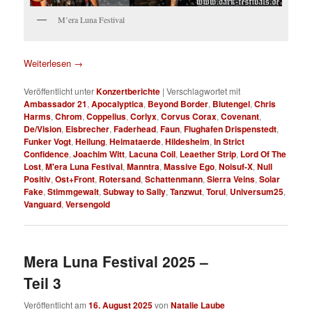
M’era Luna Festival
Weiterlesen
→
Veröffentlicht unter
Konzertberichte
|
Verschlagwortet mit
Ambassador 21
,
Apocalyptica
,
Beyond Border
,
Blutengel
,
Chris
Harms
,
Chrom
,
Coppelius
,
Corlyx
,
Corvus Corax
,
Covenant
,
De/Vision
,
Eisbrecher
,
Faderhead
,
Faun
,
Flughafen Drispenstedt
,
Funker Vogt
,
Heilung
,
Heimataerde
,
Hildesheim
,
In Strict
Confidence
,
Joachim Witt
,
Lacuna Coil
,
Leaether Strip
,
Lord Of The
Lost
,
M'era Luna Festival
,
Manntra
,
Massive Ego
,
Noisuf-X
,
Null
Positiv
,
Ost+Front
,
Rotersand
,
Schattenmann
,
Sierra Veins
,
Solar
Fake
,
Stimmgewalt
,
Subway to Sally
,
Tanzwut
,
Torul
,
Universum25
,
Vanguard
,
Versengold
Mera Luna Festival 2025 –
Teil 3
Veröffentlicht am
16. August 2025
von
Natalie Laube