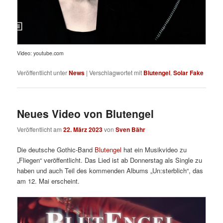
Video: youtube.com
Veröffentlicht unter
News
|
Verschlagwortet mit
Blutengel
,
Solar Fake
Neues Video von Blutengel
Veröffentlicht am
22. März 2023
von
Sven Bähr
Die deutsche Gothic-Band
Blutengel
hat ein Musikvideo zu
„Fliegen“ veröffentlicht. Das Lied ist ab Donnerstag als Single zu
haben und auch Teil des kommenden Albums „Un:sterblich“, das
am 12. Mai erscheint.