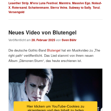
Leaether Strip
,
M'era Luna Festival
,
Manntra
,
Massive Ego
,
Noisuf-
X
,
Rotersand
,
Schattenmann
,
Sierra Veins
,
Subway to Sally
,
Torul
,
Versengold
Neues Video von Blutengel
Veröffentlicht am
28. Februar 2025
von
Sven Bähr
Die deutsche Gothic-Band
Blutengel
hat ein Musikvideo zu „The
right path“ veröffentlicht. Das Lied stammt von ihrem neuen
Album „
Dämonen:Sturm“, das heute erschienen ist.
Hier klicken um YouTube-Cookies zu
akzeptieren und den Inhalt zu laden