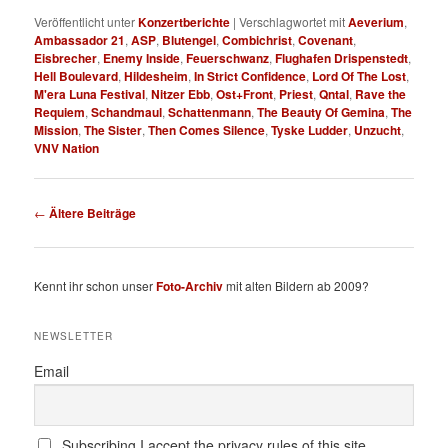
Veröffentlicht unter
Konzertberichte
|
Verschlagwortet mit
Aeverium
,
Ambassador 21
,
ASP
,
Blutengel
,
Combichrist
,
Covenant
,
Eisbrecher
,
Enemy Inside
,
Feuerschwanz
,
Flughafen Drispenstedt
,
Hell Boulevard
,
Hildesheim
,
In Strict Confidence
,
Lord Of The Lost
,
M'era Luna Festival
,
Nitzer Ebb
,
Ost+Front
,
Priest
,
Qntal
,
Rave the
Requiem
,
Schandmaul
,
Schattenmann
,
The Beauty Of Gemina
,
The
Mission
,
The Sister
,
Then Comes Silence
,
Tyske Ludder
,
Unzucht
,
VNV Nation
Beitragsnavigation
←
Ältere Beiträge
Kennt ihr schon unser
Foto-Archiv
mit alten Bildern ab 2009?
NEWSLETTER
Email
Subscribing I accept the privacy rules of this site