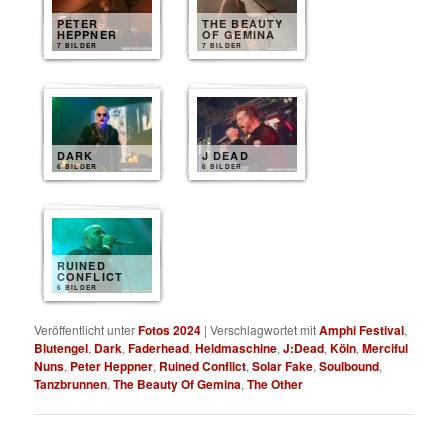
PETER
THE BEAUTY
HEPPNER
OF GEMINA
7 BILDER
7 BILDER
DARK
J DEAD
6 BILDER
6 BILDER
RUINED
CONFLICT
6 BILDER
Veröffentlicht unter
Fotos 2024
|
Verschlagwortet mit
Amphi Festival
,
Blutengel
,
Dark
,
Faderhead
,
Heldmaschine
,
J:Dead
,
Köln
,
Merciful
Nuns
,
Peter Heppner
,
Ruined Conflict
,
Solar Fake
,
Soulbound
,
Tanzbrunnen
,
The Beauty Of Gemina
,
The Other