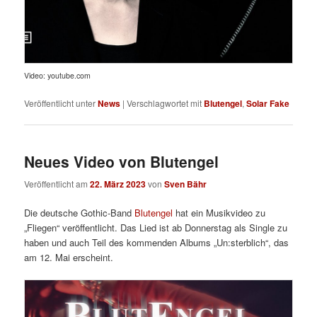
Video: youtube.com
Veröffentlicht unter
News
|
Verschlagwortet mit
Blutengel
,
Solar Fake
Neues Video von Blutengel
Veröffentlicht am
22. März 2023
von
Sven Bähr
Die deutsche Gothic-Band
Blutengel
hat ein Musikvideo zu
„Fliegen“ veröffentlicht. Das Lied ist ab Donnerstag als Single zu
haben und auch Teil des kommenden Albums „Un:sterblich“, das
am 12. Mai erscheint.