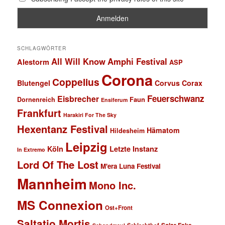
SCHLAGWÖRTER
All Will Know
Amphi Festival
Alestorm
ASP
Corona
Coppelius
Blutengel
Corvus Corax
Feuerschwanz
Eisbrecher
Faun
Dornenreich
Ensiferum
Frankfurt
Harakiri For The Sky
Hexentanz Festival
Hämatom
Hildesheim
Leipzig
Köln
Letzte Instanz
In Extremo
Lord Of The Lost
M'era Luna Festival
Mannheim
Mono Inc.
MS Connexion
Ost+Front
Saltatio Mortis