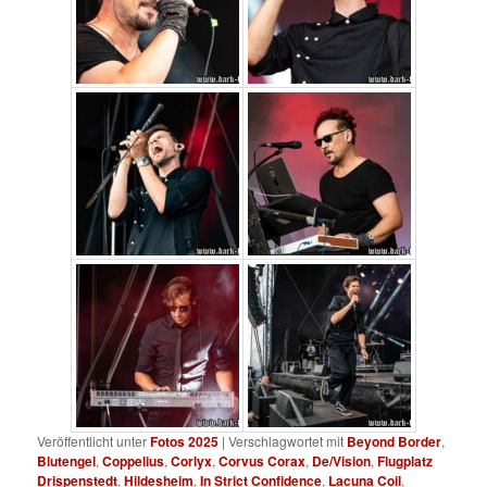
Veröffentlicht unter
Fotos 2025
|
Verschlagwortet mit
Beyond Border
,
Blutengel
,
Coppelius
,
Corlyx
,
Corvus Corax
,
De/Vision
,
Flugplatz
Drispenstedt
,
Hildesheim
,
In Strict Confidence
,
Lacuna Coil
,