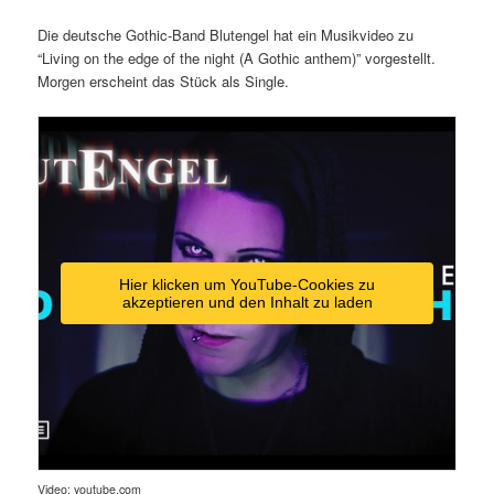
Die deutsche Gothic-Band Blutengel hat ein Musikvideo zu
“Living on the edge of the night (A Gothic anthem)” vorgestellt.
Morgen erscheint das Stück als Single.
Hier klicken um YouTube-Cookies zu
akzeptieren und den Inhalt zu laden
Video: youtube.com