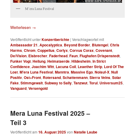
M’era Luna Festival
Weiterlesen
→
Veröffentlicht unter
Konzertberichte
|
Verschlagwortet mit
Ambassador 21
,
Apocalyptica
,
Beyond Border
,
Blutengel
,
Chris
Harms
,
Chrom
,
Coppelius
,
Corlyx
,
Corvus Corax
,
Covenant
,
De/Vision
,
Eisbrecher
,
Faderhead
,
Faun
,
Flughafen Drispenstedt
,
Funker Vogt
,
Heilung
,
Heimataerde
,
Hildesheim
,
In Strict
Confidence
,
Joachim Witt
,
Lacuna Coil
,
Leaether Strip
,
Lord Of The
Lost
,
M'era Luna Festival
,
Manntra
,
Massive Ego
,
Noisuf-X
,
Null
Positiv
,
Ost+Front
,
Rotersand
,
Schattenmann
,
Sierra Veins
,
Solar
Fake
,
Stimmgewalt
,
Subway to Sally
,
Tanzwut
,
Torul
,
Universum25
,
Vanguard
,
Versengold
Mera Luna Festival 2025 –
Teil 3
Veröffentlicht am
16. August 2025
von
Natalie Laube