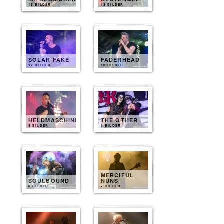
15 BILDER
13 BILDER
SOLAR FAKE
FADERHEAD
12 BILDER
10 BILDER
HELDMASCHINE
THE OTHER
9 BILDER
8 BILDER
MERCIFUL
SOULBOUND
NUNS
8 BILDER
7 BILDER