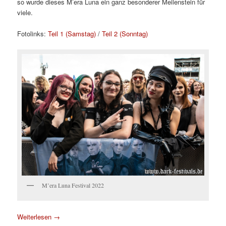
so wurde dieses M’era Luna ein ganz besonderer Meilenstein für
viele.
Fotolinks:
Teil 1 (Samstag)
/
Teil 2 (Sonntag)
M’era Luna Festival 2022
Weiterlesen
→