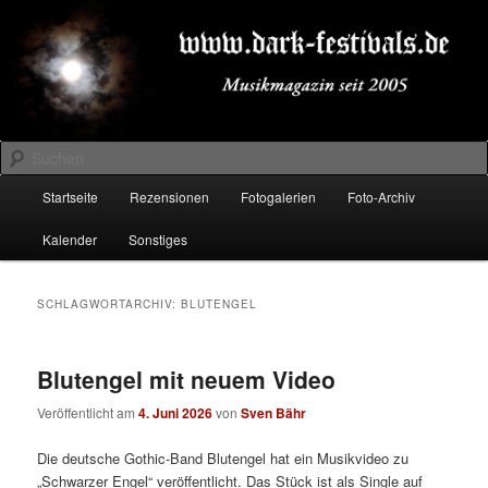
Zum
Zum
Musikmagazin seit 2005
primären
sekundären
Inhalt
Inhalt
springen
springen
DARK-FESTIVALS.DE
Suchen
Hauptmenü
Startseite
Rezensionen
Fotogalerien
Foto-Archiv
Kalender
Sonstiges
SCHLAGWORTARCHIV:
BLUTENGEL
Blutengel mit neuem Video
Veröffentlicht am
4. Juni 2026
von
Sven Bähr
Die deutsche Gothic-Band Blutengel hat ein Musikvideo zu
„Schwarzer Engel“ veröffentlicht. Das Stück ist als Single auf