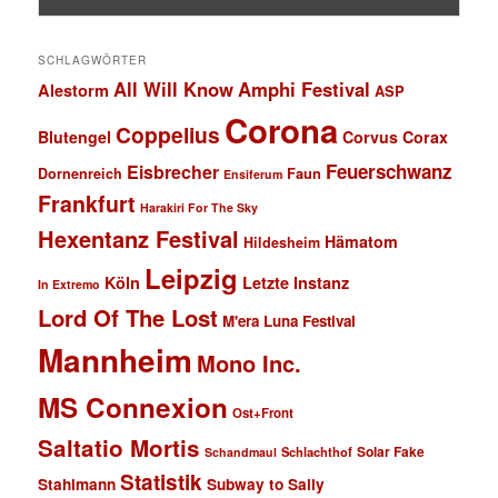
SCHLAGWÖRTER
All Will Know
Amphi Festival
Alestorm
ASP
Corona
Coppelius
Blutengel
Corvus Corax
Feuerschwanz
Eisbrecher
Faun
Dornenreich
Ensiferum
Frankfurt
Harakiri For The Sky
Hexentanz Festival
Hämatom
Hildesheim
Leipzig
Köln
Letzte Instanz
In Extremo
Lord Of The Lost
M'era Luna Festival
Mannheim
Mono Inc.
MS Connexion
Ost+Front
Saltatio Mortis
Solar Fake
Schlachthof
Schandmaul
Statistik
Stahlmann
Subway to Sally