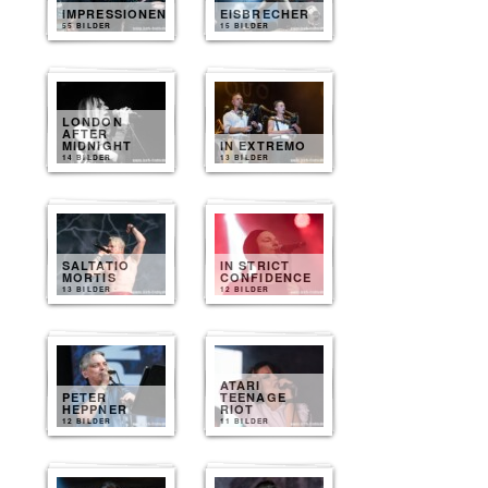
IMPRESSIONEN
EISBRECHER
55 BILDER
15 BILDER
LONDON
AFTER
MIDNIGHT
IN EXTREMO
14 BILDER
13 BILDER
SALTATIO
IN STRICT
MORTIS
CONFIDENCE
13 BILDER
12 BILDER
ATARI
PETER
TEENAGE
HEPPNER
RIOT
12 BILDER
11 BILDER