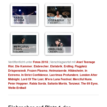
RABIA
SORDA
EISFABRIK
7 BILDER
7 BILDER
MERCIFUL
NUNS
ERDLING
5 BILDER
5 BILDER
Veröffentlicht unter
Fotos 2018
|
Verschlagwortet mit
Atari Teenage
Riot
,
Die Kammer
,
Eisbrecher
,
Eisfabrik
,
Erdling
,
Flugplatz
Drispenstedt
,
Frozen Plasma
,
Heimataerde
,
Hildesheim
,
In
Extremo
,
In Strict Confidence
,
Lacrimas Profundere
,
London After
Midnight
,
Lord Of The Lost
,
M'era Luna Festival
,
Merciful Nuns
,
Peter Heppner
,
Rabia Sorda
,
Saltatio Mortis
,
Tanzwut
,
The 69 Eyes
,
Welle:Erdball