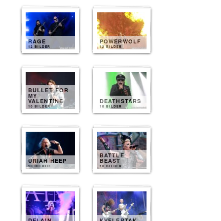
RAGE
POWERWOLF
12 BILDER
12 BILDER
BULLET FOR
MY
VALENTINE
DEATHSTARS
10 BILDER
10 BILDER
BATTLE
URIAH HEEP
BEAST
10 BILDER
10 BILDER
DELAIN
KVELERTAK