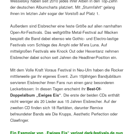
Wesselsky haben seit 2010 jedes ihrer Alben in den Top-Zehn
der deutschen Albumcharts platziert. Mit „Sturmfahrt“ gelang
ihnen im letzten Jahr sogar der Vorstoß auf Platz 1.
Außerdem sind Eisbrecher eine feste Größe auf allen namhaften
Open-Air-Festivals. Das weltgrößte Metal-Festival auf Wacken
bespielt die Band dabei ebenso wie Gothic- und Electro-lastige
Festivals vom Schlage des Amphi oder M’era Luna. Auf
mittelgroßen Festivals wie Knock Out oder Hexentanz nehmen
Eisbrecher dabei schon seit Jahren die Headliner-Position ein.
Mit dem Volle Kraft Voraus Festival in Neu-Ulm haben die Rocker
mittlerweile gar ihr eigenes Event. Zum 15jährigen Bandjubiläum
servieren Eisbrecher ihren Fans nun einen ganz besonderen
Leckerbissen: In diesen Tagen erscheint ihr
Best-Of-
Doppelalbum „Ewiges Eis“
. Die erste der beiden CDs enthält
nicht weniger als 20 Lieder aus 15 Jahren Eisbrecher. Auf der
zweiten CD finden sich 18 Raritäten, darunter Remixe
befreundeter Bands wie Die Krupps, Aesthetic Perfection oder
Clawfinger.
Ein Exemplar von „Ewiges Eis“ verlost dark-festivals.de nun