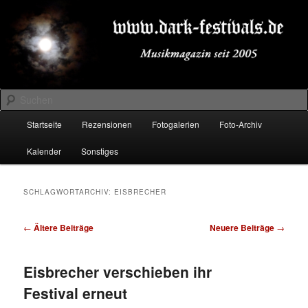
Zum
Zum
Musikmagazin seit 2005
primären
sekundären
Inhalt
Inhalt
springen
springen
DARK-FESTIVALS.DE
Suchen
Hauptmenü
Startseite
Rezensionen
Fotogalerien
Foto-Archiv
Kalender
Sonstiges
SCHLAGWORTARCHIV:
EISBRECHER
Beitragsnavigation
←
Ältere Beiträge
Neuere Beiträge
→
Eisbrecher verschieben ihr
Festival erneut