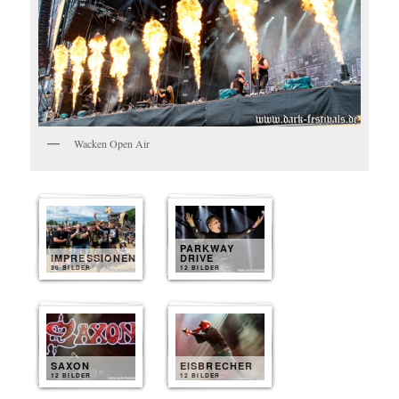
Wacken Open Air
PARKWAY
IMPRESSIONEN
DRIVE
20 BILDER
12 BILDER
SAXON
EISBRECHER
12 BILDER
12 BILDER