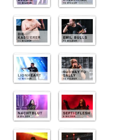
10 BILDER
10 BILDER
DIE
KASSIERER
EMIL BULLS
10 BILDER
10 BILDER
SUBWAY TO
LIONHEART
SALLY
10 BILDER
10 BILDER
NACHTBLUT
SEPTICFLESH
8 BILDER
8 BILDER