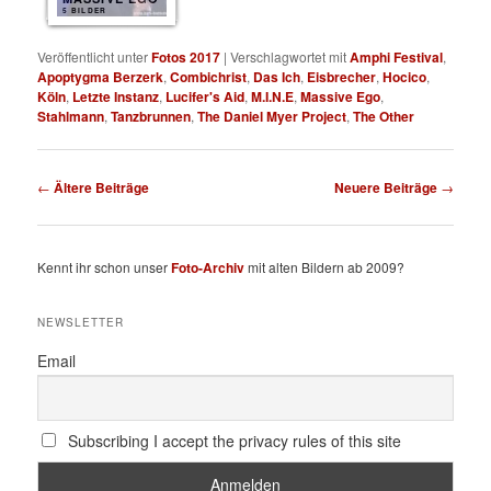
5 BILDER
Veröffentlicht unter
Fotos 2017
|
Verschlagwortet mit
Amphi Festival
,
Apoptygma Berzerk
,
Combichrist
,
Das Ich
,
Eisbrecher
,
Hocico
,
Köln
,
Letzte Instanz
,
Lucifer's Aid
,
M.I.N.E
,
Massive Ego
,
Stahlmann
,
Tanzbrunnen
,
The Daniel Myer Project
,
The Other
Beitragsnavigation
←
Ältere Beiträge
Neuere Beiträge
→
Kennt ihr schon unser
Foto-Archiv
mit alten Bildern ab 2009?
NEWSLETTER
Email
Subscribing I accept the privacy rules of this site