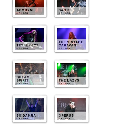
ABORYM
SAOR
6 BILDER
6 BILDER
THE VINTAGE
TESSERACT
CARAVAN
6 BILDER
6 BILDER
DREAM
SPIRIT
THE LAZYS
6 BILDER
5 BILDER
SUIDAKRA
OPERUS
5 BILDER
5 BILDER