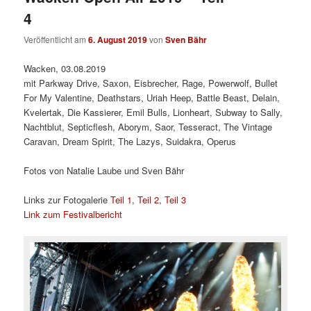
4
Veröffentlicht am
6. August 2019
von
Sven Bähr
Wacken, 03.08.2019
mit Parkway Drive, Saxon, Eisbrecher, Rage, Powerwolf, Bullet
For My Valentine, Deathstars, Uriah Heep, Battle Beast, Delain,
Kvelertak, Die Kassierer, Emil Bulls, Lionheart, Subway to Sally,
Nachtblut, Septicflesh, Aborym, Saor, Tesseract, The Vintage
Caravan, Dream Spirit, The Lazys, Suidakra, Operus
Fotos von Natalie Laube und Sven Bähr
Links zur Fotogalerie
Teil 1
,
Teil 2
,
Teil 3
Link zum Festivalbericht