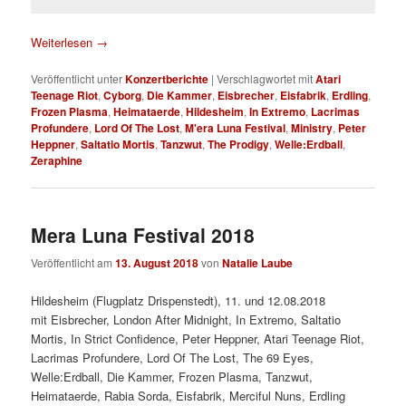
Weiterlesen
→
Veröffentlicht unter
Konzertberichte
|
Verschlagwortet mit
Atari
Teenage Riot
,
Cyborg
,
Die Kammer
,
Eisbrecher
,
Eisfabrik
,
Erdling
,
Frozen Plasma
,
Heimataerde
,
Hildesheim
,
In Extremo
,
Lacrimas
Profundere
,
Lord Of The Lost
,
M'era Luna Festival
,
Ministry
,
Peter
Heppner
,
Saltatio Mortis
,
Tanzwut
,
The Prodigy
,
Welle:Erdball
,
Zeraphine
Mera Luna Festival 2018
Veröffentlicht am
13. August 2018
von
Natalie Laube
Hildesheim (Flugplatz Drispenstedt), 11. und 12.08.2018
mit Eisbrecher, London After Midnight, In Extremo, Saltatio
Mortis, In Strict Confidence, Peter Heppner, Atari Teenage Riot,
Lacrimas Profundere, Lord Of The Lost, The 69 Eyes,
Welle:Erdball, Die Kammer, Frozen Plasma, Tanzwut,
Heimataerde, Rabia Sorda, Eisfabrik, Merciful Nuns, Erdling