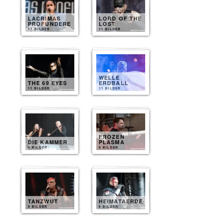
LACRIMAS
LORD OF THE
PROFUNDERE
LOST
11 BILDER
11 BILDER
WELLE
THE 69 EYES
ERDBALL
11 BILDER
11 BILDER
FROZEN
DIE KAMMER
PLASMA
9 BILDER
9 BILDER
TANZWUT
HEIMATAERDE
9 BILDER
8 BILDER