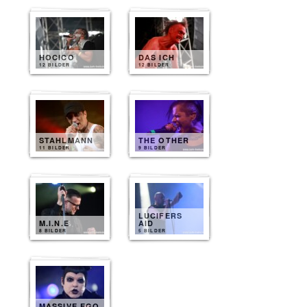
HOCICO
DAS ICH
12 BILDER
12 BILDER
STAHLMANN
THE OTHER
11 BILDER
9 BILDER
LUCIFERS
M.I.N.E
AID
8 BILDER
5 BILDER
MASSIVE EGO