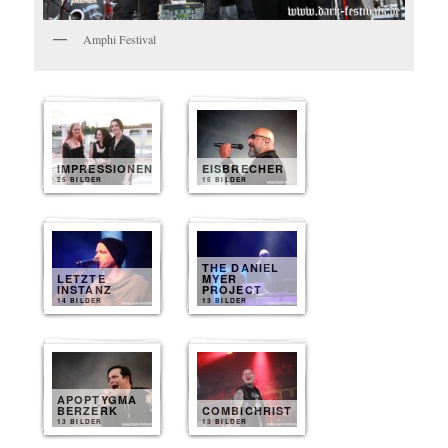
Amphi Festival
IMPRESSIONEN
EISBRECHER
25 BILDER
15 BILDER
THE DANIEL
LETZTE
MYER
INSTANZ
PROJECT
14 BILDER
13 BILDER
APOPTYGMA
BERZERK
COMBICHRIST
13 BILDER
13 BILDER