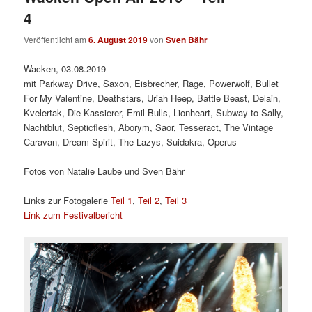
4
Veröffentlicht am
6. August 2019
von
Sven Bähr
Wacken, 03.08.2019
mit Parkway Drive, Saxon, Eisbrecher, Rage, Powerwolf, Bullet
For My Valentine, Deathstars, Uriah Heep, Battle Beast, Delain,
Kvelertak, Die Kassierer, Emil Bulls, Lionheart, Subway to Sally,
Nachtblut, Septicflesh, Aborym, Saor, Tesseract, The Vintage
Caravan, Dream Spirit, The Lazys, Suidakra, Operus
Fotos von Natalie Laube und Sven Bähr
Links zur Fotogalerie
Teil 1
,
Teil 2
,
Teil 3
Link zum Festivalbericht