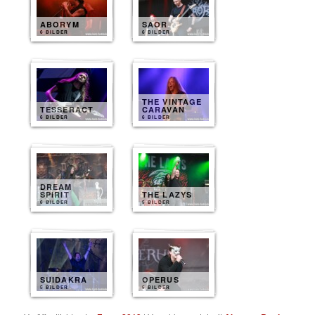
ABORYM
SAOR
6 BILDER
6 BILDER
THE VINTAGE
TESSERACT
CARAVAN
6 BILDER
6 BILDER
DREAM
SPIRIT
THE LAZYS
6 BILDER
5 BILDER
SUIDAKRA
OPERUS
5 BILDER
5 BILDER