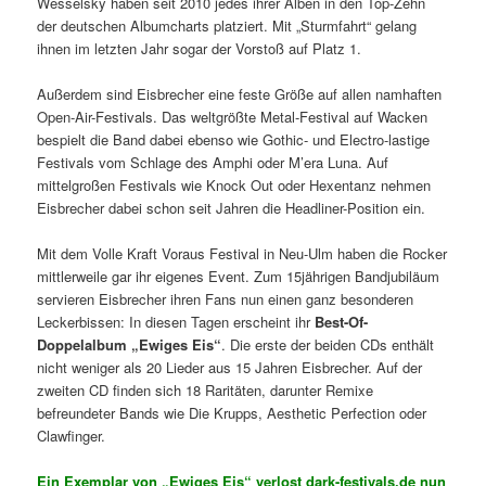
Wesselsky haben seit 2010 jedes ihrer Alben in den Top-Zehn
der deutschen Albumcharts platziert. Mit „Sturmfahrt“ gelang
ihnen im letzten Jahr sogar der Vorstoß auf Platz 1.
Außerdem sind Eisbrecher eine feste Größe auf allen namhaften
Open-Air-Festivals. Das weltgrößte Metal-Festival auf Wacken
bespielt die Band dabei ebenso wie Gothic- und Electro-lastige
Festivals vom Schlage des Amphi oder M’era Luna. Auf
mittelgroßen Festivals wie Knock Out oder Hexentanz nehmen
Eisbrecher dabei schon seit Jahren die Headliner-Position ein.
Mit dem Volle Kraft Voraus Festival in Neu-Ulm haben die Rocker
mittlerweile gar ihr eigenes Event. Zum 15jährigen Bandjubiläum
servieren Eisbrecher ihren Fans nun einen ganz besonderen
Leckerbissen: In diesen Tagen erscheint ihr
Best-Of-
Doppelalbum „Ewiges Eis“
. Die erste der beiden CDs enthält
nicht weniger als 20 Lieder aus 15 Jahren Eisbrecher. Auf der
zweiten CD finden sich 18 Raritäten, darunter Remixe
befreundeter Bands wie Die Krupps, Aesthetic Perfection oder
Clawfinger.
Ein Exemplar von „Ewiges Eis“ verlost dark-festivals.de nun