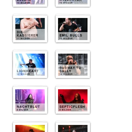
10 BILDER
10 BILDER
DIE
KASSIERER
EMIL BULLS
10 BILDER
10 BILDER
SUBWAY TO
LIONHEART
SALLY
10 BILDER
10 BILDER
NACHTBLUT
SEPTICFLESH
8 BILDER
8 BILDER