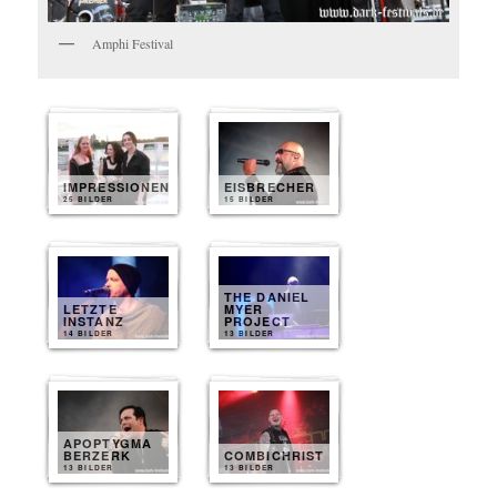
Amphi Festival
IMPRESSIONEN
EISBRECHER
25 BILDER
15 BILDER
THE DANIEL
LETZTE
MYER
INSTANZ
PROJECT
14 BILDER
13 BILDER
APOPTYGMA
BERZERK
COMBICHRIST
13 BILDER
13 BILDER