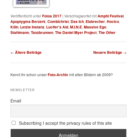
5 BILDER
Veröffentlicht unter
Fotos 2017
|
Verschlagwortet mit
Amphi Festival
,
Apoptygma Berzerk
,
Combichrist
,
Das Ich
,
Eisbrecher
,
Hocico
,
Köln
,
Letzte Instanz
,
Lucifer's Aid
,
M.I.N.E
,
Massive Ego
,
Stahlmann
,
Tanzbrunnen
,
The Daniel Myer Project
,
The Other
Beitragsnavigation
←
Ältere Beiträge
Neuere Beiträge
→
Kennt ihr schon unser
Foto-Archiv
mit alten Bildern ab 2009?
NEWSLETTER
Email
Subscribing I accept the privacy rules of this site