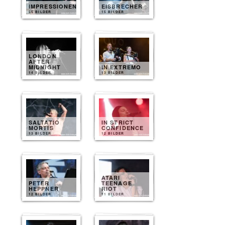
IMPRESSIONEN
EISBRECHER
55 BILDER
15 BILDER
LONDON
AFTER
MIDNIGHT
IN EXTREMO
14 BILDER
13 BILDER
SALTATIO
IN STRICT
MORTIS
CONFIDENCE
13 BILDER
12 BILDER
ATARI
PETER
TEENAGE
HEPPNER
RIOT
12 BILDER
11 BILDER