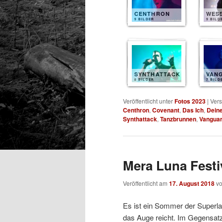
CENTHRON
WES
9 BILDER
9 BILD
SYNTHATTACK
VAN
8 BILDER
7 BILD
Veröffentlicht unter
Fotos 2023
|
Vers
Centhron
,
Covenant
,
Das Ich
,
Dein
Synthattack
,
Tanzbrunnen
,
Vangua
Mera Luna Festiv
Veröffentlicht am
17. August 2018
v
Es ist ein Sommer der Superlat
das Auge reicht. Im Gegensatz