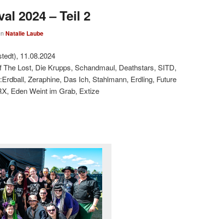
al 2024 – Teil 2
on
Natalie Laube
tedt), 11.08.2024
f The Lost, Die Krupps, Schandmaul, Deathstars, SITD,
:Erdball, Zeraphine, Das Ich, Stahlmann, Erdling, Future
RX, Eden Weint im Grab, Extize