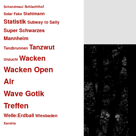
Schlachthof
Schandmaul
Stahlmann
Solar Fake
Statistik
Subway to Sally
Super Schwarzes
Mannheim
Tanzwut
Tanzbrunnen
Wacken
Unzucht
Wacken Open
Air
Wave Gotik
Treffen
Welle:Erdball
Wiesbaden
Xandria