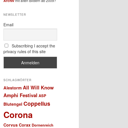
Archiv
mit alten Bildern ab 2009?
NEWSLETTER
Email
Subscribing I accept the
privacy rules of this site
SCHLAGWÖRTER
All Will Know
Alestorm
Amphi Festival
ASP
Coppelius
Blutengel
Corona
Corvus Corax
Dornenreich