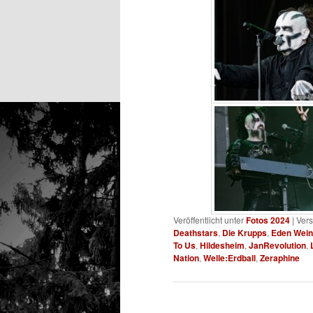
Veröffentlicht unter
Fotos 2024
|
Vers
Deathstars
,
Die Krupps
,
Eden Wein
To Us
,
Hildesheim
,
JanRevolution
,
Nation
,
Welle:Erdball
,
Zeraphine