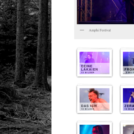
Amphi Festival
DEINE
LAKAIEN
FRON
13 BILDER
13 BIL
DAS ICH
ZER
10 BILDER
10 BIL