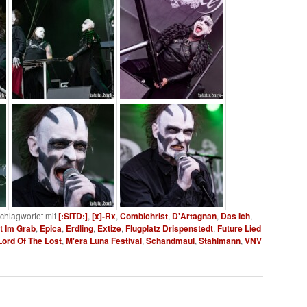
chlagwortet mit
[:SITD:]
,
[x]-Rx
,
Combichrist
,
D'Artagnan
,
Das Ich
,
t Im Grab
,
Epica
,
Erdling
,
Extize
,
Flugplatz Drispenstedt
,
Future Lied
Lord Of The Lost
,
M'era Luna Festival
,
Schandmaul
,
Stahlmann
,
VNV