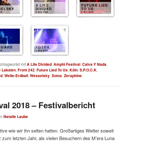
A LIFE
FUTURE LIED
SELSKY
DIVIDED
TO US
ER
9 BILDER
8 BILDER
GUARD
XOTOX
ER
7 BILDER
chlagwortet mit
A Life Divided
,
Amphi Festival
,
Calva Y Nada
,
e Lakaien
,
Front 242
,
Future Lied To Us
,
Köln
,
S.P.O.C.K
,
rd
,
Welle:Erdball
,
Wesselsky
,
Xotox
,
Zeraphine
al 2018 – Festivalbericht
on
Natalie Laube
ive wie wir ihn selten hatten. Großartiges Wetter soweit
 zum letzten Jahr, als vielen Besuchern des M’era Luna