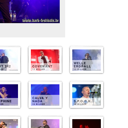
WELLE
T 242
COVENANT
ERDBALL
DER
13 BILDER
13 BILDER
CALVA Y
APHINE
NADA
S.P.O.C.K
DER
10 BILDER
10 BILDER