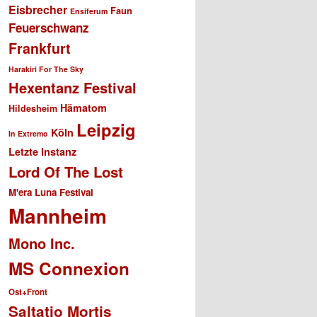
Eisbrecher
Faun
Ensiferum
Feuerschwanz
Frankfurt
Harakiri For The Sky
Hexentanz Festival
Hämatom
Hildesheim
Leipzig
Köln
In Extremo
Letzte Instanz
Lord Of The Lost
M'era Luna Festival
Mannheim
Mono Inc.
MS Connexion
Ost+Front
Saltatio Mortis