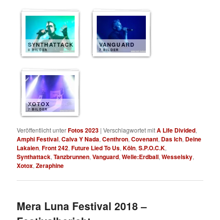
SYNTHATTACK
VANGUARD
8 BILDER
7 BILDER
XOTOX
7 BILDER
Veröffentlicht unter
Fotos 2023
|
Verschlagwortet mit
A Life Divided
,
Amphi Festival
,
Calva Y Nada
,
Centhron
,
Covenant
,
Das Ich
,
Deine
Lakaien
,
Front 242
,
Future Lied To Us
,
Köln
,
S.P.O.C.K
,
Synthattack
,
Tanzbrunnen
,
Vanguard
,
Welle:Erdball
,
Wesselsky
,
Xotox
,
Zeraphine
Mera Luna Festival 2018 –