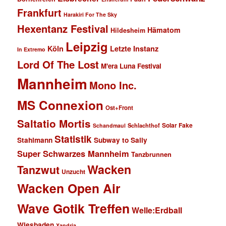
Frankfurt
Harakiri For The Sky
Hexentanz Festival
Hämatom
Hildesheim
Leipzig
Köln
Letzte Instanz
In Extremo
Lord Of The Lost
M'era Luna Festival
Mannheim
Mono Inc.
MS Connexion
Ost+Front
Saltatio Mortis
Solar Fake
Schlachthof
Schandmaul
Statistik
Stahlmann
Subway to Sally
Super Schwarzes Mannheim
Tanzbrunnen
Wacken
Tanzwut
Unzucht
Wacken Open Air
Wave Gotik Treffen
Welle:Erdball
Wiesbaden
Xandria