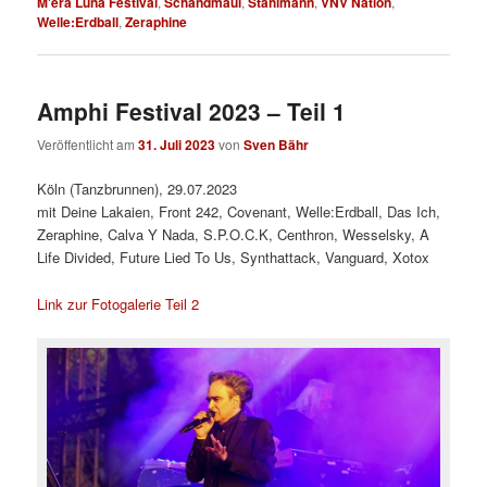
M'era Luna Festival
,
Schandmaul
,
Stahlmann
,
VNV Nation
,
Welle:Erdball
,
Zeraphine
Amphi Festival 2023 – Teil 1
Veröffentlicht am
31. Juli 2023
von
Sven Bähr
Köln (Tanzbrunnen), 29.07.2023
mit Deine Lakaien, Front 242, Covenant, Welle:Erdball, Das Ich,
Zeraphine, Calva Y Nada, S.P.O.C.K, Centhron, Wesselsky, A
Life Divided, Future Lied To Us, Synthattack, Vanguard, Xotox
Link zur Fotogalerie Teil 2