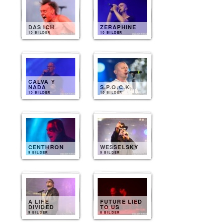
DAS ICH
ZERAPHINE
10 BILDER
10 BILDER
CALVA Y
NADA
S.P.O.C.K
10 BILDER
10 BILDER
CENTHRON
WESSELSKY
9 BILDER
9 BILDER
A LIFE
FUTURE LIED
DIVIDED
TO US
9 BILDER
8 BILDER