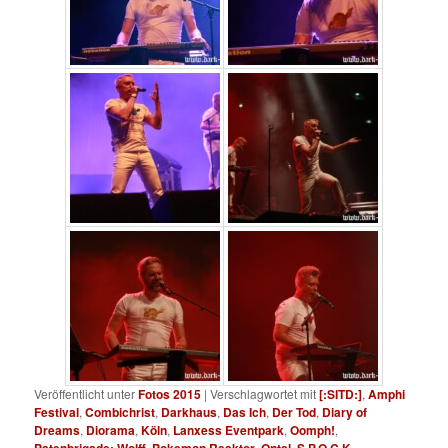
Veröffentlicht unter
Fotos 2015
|
Verschlagwortet mit
[:SITD:]
,
Amphi
Festival
,
Combichrist
,
Darkhaus
,
Das Ich
,
Der Tod
,
Diary of
Dreams
,
Diorama
,
Köln
,
Lanxess Eventpark
,
Oomph!
,
Patenbrigade: Wolff
,
Pokemon Reaktor
,
Qntal
,
S.P.O.C.K
,