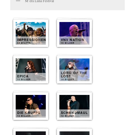
M’era Luna Festival
IMPRESSIONEN
VNV NATION
50 BILDER
15 BILDER
LORD OF THE
EPICA
LOST
15 BILDER
14 BILDER
DIE KRUPPS
SCHANDMAUL
12 BILDER
12 BILDER