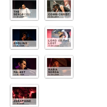
THE
SEXORCIST
COMBICHRIST
11 BILDER
15 BILDER
LORD OF THE
ERDLING
LOST
12 BILDER
15 BILDER
RABIA
PALAST
SORDA
11 BILDER
12 BILDER
ZERAPHINE
11 BILDER