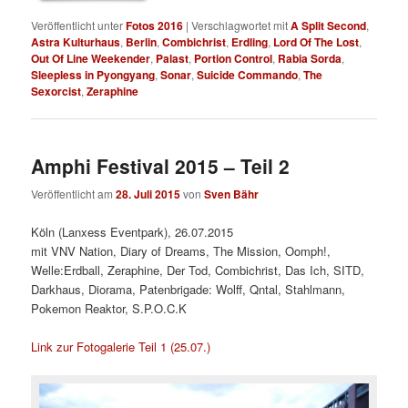
Veröffentlicht unter
Fotos 2016
|
Verschlagwortet mit
A Split Second
,
Astra Kulturhaus
,
Berlin
,
Combichrist
,
Erdling
,
Lord Of The Lost
,
Out Of Line Weekender
,
Palast
,
Portion Control
,
Rabia Sorda
,
Sleepless in Pyongyang
,
Sonar
,
Suicide Commando
,
The
Sexorcist
,
Zeraphine
Amphi Festival 2015 – Teil 2
Veröffentlicht am
28. Juli 2015
von
Sven Bähr
Köln (Lanxess Eventpark), 26.07.2015
mit VNV Nation, Diary of Dreams, The Mission, Oomph!,
Welle:Erdball, Zeraphine, Der Tod, Combichrist, Das Ich, SITD,
Darkhaus, Diorama, Patenbrigade: Wolff, Qntal, Stahlmann,
Pokemon Reaktor, S.P.O.C.K
Link zur Fotogalerie Teil 1 (25.07.)