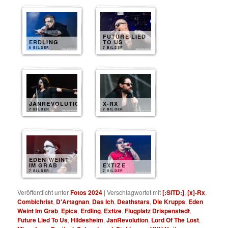
FUTURE LIED
ERDLING
TO US
8 BILDER
7 BILDER
JANREVOLUTION
X-RX
7 BILDER
7 BILDER
EDEN WEINT
IM GRAB
EXTIZE
7 BILDER
7 BILDER
Veröffentlicht unter
Fotos 2024
|
Verschlagwortet mit
[:SITD:]
,
[x]-Rx
,
Combichrist
,
D'Artagnan
,
Das Ich
,
Deathstars
,
Die Krupps
,
Eden
Weint Im Grab
,
Epica
,
Erdling
,
Extize
,
Flugplatz Drispenstedt
,
Future Lied To Us
,
Hildesheim
,
JanRevolution
,
Lord Of The Lost
,