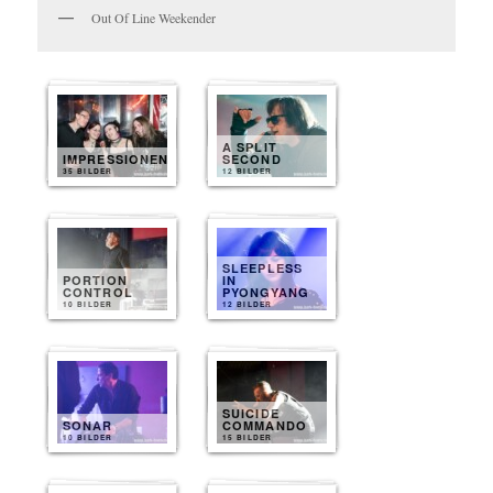
Out Of Line Weekender
A SPLIT
IMPRESSIONEN
SECOND
35 BILDER
12 BILDER
SLEEPLESS
PORTION
IN
CONTROL
PYONGYANG
10 BILDER
12 BILDER
SUICIDE
SONAR
COMMANDO
10 BILDER
15 BILDER