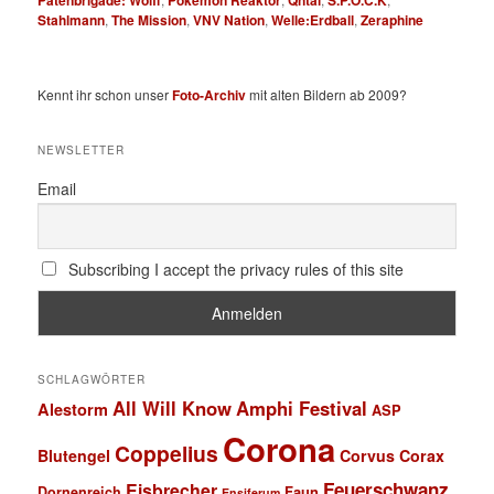
Stahlmann
,
The Mission
,
VNV Nation
,
Welle:Erdball
,
Zeraphine
Kennt ihr schon unser
Foto-Archiv
mit alten Bildern ab 2009?
NEWSLETTER
Email
Subscribing I accept the privacy rules of this site
SCHLAGWÖRTER
All Will Know
Amphi Festival
Alestorm
ASP
Corona
Coppelius
Blutengel
Corvus Corax
Feuerschwanz
Eisbrecher
Faun
Dornenreich
Ensiferum