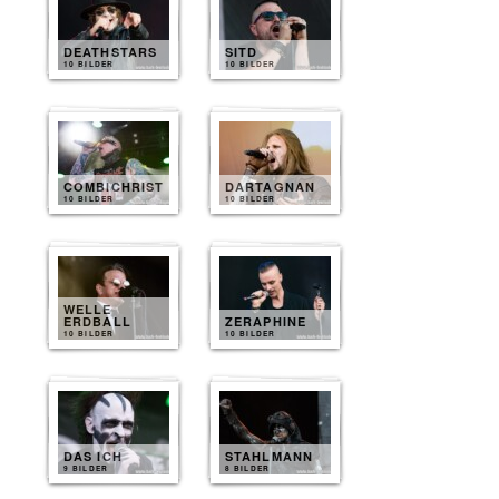
DEATHSTARS
SITD
10 BILDER
10 BILDER
COMBICHRIST
DARTAGNAN
10 BILDER
10 BILDER
WELLE
ERDBALL
ZERAPHINE
10 BILDER
10 BILDER
DAS ICH
STAHLMANN
9 BILDER
8 BILDER