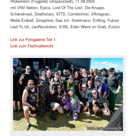
Hildesheim (Flugplatz Drispenstedt), 11.08.2024
mit VNV Nation, Epica, Lord Of The Lost, Die Krupps,
Schandmaul, Deathstars, SITD, Combichrist, d’Artagnan,
Welle:Erdball, Zeraphine, Das Ich, Stahlmann, Erdling, Future
Lied To Us, JanRevolution, X-RX, Eden Weint im Grab, Extize
Link zur Fotogalerie Teil 1
Link zum Festivalbericht