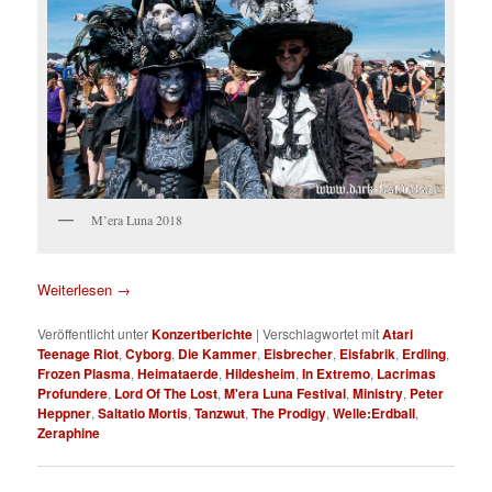
M’era Luna 2018
Weiterlesen
→
Veröffentlicht unter
Konzertberichte
|
Verschlagwortet mit
Atari
Teenage Riot
,
Cyborg
,
Die Kammer
,
Eisbrecher
,
Eisfabrik
,
Erdling
,
Frozen Plasma
,
Heimataerde
,
Hildesheim
,
In Extremo
,
Lacrimas
Profundere
,
Lord Of The Lost
,
M'era Luna Festival
,
Ministry
,
Peter
Heppner
,
Saltatio Mortis
,
Tanzwut
,
The Prodigy
,
Welle:Erdball
,
Zeraphine