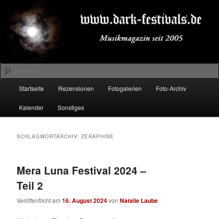
Zum
Zum
Musikmagazin seit 2005
primären
sekundären
Inhalt
Inhalt
springen
springen
DARK-FESTIVALS.DE
Suchen
Hauptmenü
Startseite
Rezensionen
Fotogalerien
Foto-Archiv
Kalender
Sonstiges
SCHLAGWORTARCHIV:
ZERAPHINE
Mera Luna Festival 2024 –
Teil 2
Veröffentlicht am
16. August 2024
von
Natalie Laube