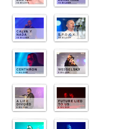
10 BILDER
10 BILDER
CALVA Y
NADA
S.P.O.C.K
10 BILDER
10 BILDER
CENTHRON
WESSELSKY
9 BILDER
9 BILDER
A LIFE
FUTURE LIED
DIVIDED
TO US
9 BILDER
8 BILDER