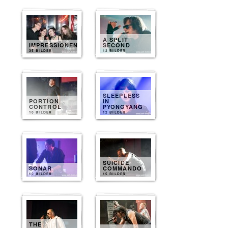
A SPLIT
IMPRESSIONEN
SECOND
35 BILDER
12 BILDER
SLEEPLESS
PORTION
IN
CONTROL
PYONGYANG
10 BILDER
12 BILDER
SUICIDE
SONAR
COMMANDO
10 BILDER
15 BILDER
THE