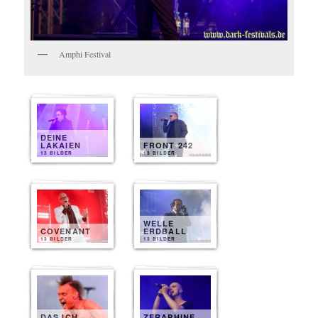
Amphi Festival
DEINE
LAKAIEN
FRONT 242
13 BILDER
13 BILDER
WELLE
COVENANT
ERDBALL
13 BILDER
13 BILDER
DAS ICH
ZERAPHINE