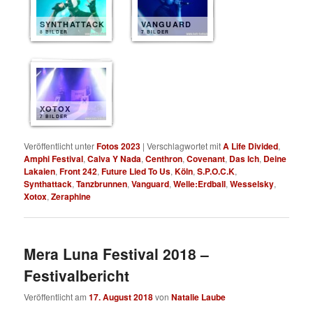
SYNTHATTACK
VANGUARD
8 BILDER
7 BILDER
XOTOX
7 BILDER
Veröffentlicht unter
Fotos 2023
|
Verschlagwortet mit
A Life Divided
,
Amphi Festival
,
Calva Y Nada
,
Centhron
,
Covenant
,
Das Ich
,
Deine
Lakaien
,
Front 242
,
Future Lied To Us
,
Köln
,
S.P.O.C.K
,
Synthattack
,
Tanzbrunnen
,
Vanguard
,
Welle:Erdball
,
Wesselsky
,
Xotox
,
Zeraphine
Mera Luna Festival 2018 –
Festivalbericht
Veröffentlicht am
17. August 2018
von
Natalie Laube