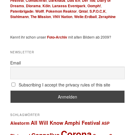
Festival
,
Combichrist
,
Darkhaus
,
Das Ich
,
Der Tod
,
Diary of
Dreams
,
Diorama
,
Köln
,
Lanxess Eventpark
,
Oomph!
,
Patenbrigade: Wolff
,
Pokemon Reaktor
,
Qntal
,
S.P.O.C.K
,
Stahlmann
,
The Mission
,
VNV Nation
,
Welle:Erdball
,
Zeraphine
Kennt ihr schon unser
Foto-Archiv
mit alten Bildern ab 2009?
NEWSLETTER
Email
Subscribing I accept the privacy rules of this site
SCHLAGWÖRTER
All Will Know
Amphi Festival
Alestorm
ASP
Corona