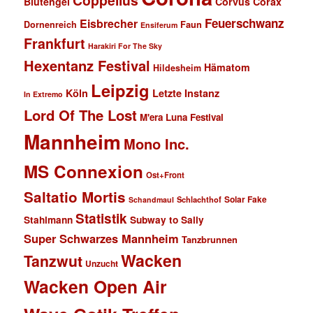
Coppelius
Blutengel
Corvus Corax
Feuerschwanz
Eisbrecher
Faun
Dornenreich
Ensiferum
Frankfurt
Harakiri For The Sky
Hexentanz Festival
Hämatom
Hildesheim
Leipzig
Köln
Letzte Instanz
In Extremo
Lord Of The Lost
M'era Luna Festival
Mannheim
Mono Inc.
MS Connexion
Ost+Front
Saltatio Mortis
Solar Fake
Schlachthof
Schandmaul
Statistik
Stahlmann
Subway to Sally
Super Schwarzes Mannheim
Tanzbrunnen
Wacken
Tanzwut
Unzucht
Wacken Open Air