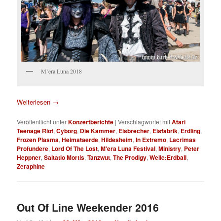
M’era Luna 2018
Weiterlesen
→
Veröffentlicht unter
Konzertberichte
|
Verschlagwortet mit
Atari
Teenage Riot
,
Cyborg
,
Die Kammer
,
Eisbrecher
,
Eisfabrik
,
Erdling
,
Frozen Plasma
,
Heimataerde
,
Hildesheim
,
In Extremo
,
Lacrimas
Profundere
,
Lord Of The Lost
,
M'era Luna Festival
,
Ministry
,
Peter
Heppner
,
Saltatio Mortis
,
Tanzwut
,
The Prodigy
,
Welle:Erdball
,
Zeraphine
Out Of Line Weekender 2016