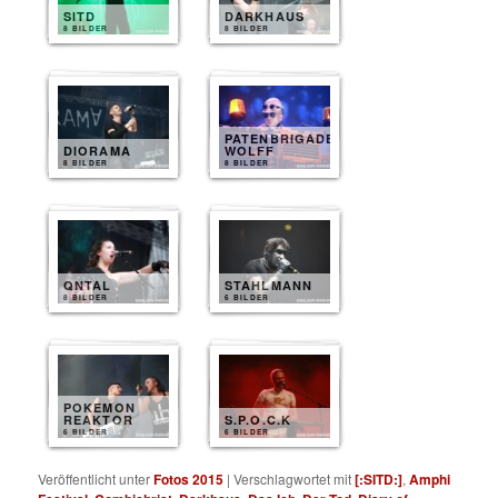
SITD
DARKHAUS
8 BILDER
8 BILDER
PATENBRIGADE
DIORAMA
WOLFF
8 BILDER
8 BILDER
QNTAL
STAHLMANN
8 BILDER
6 BILDER
POKEMON
REAKTOR
S.P.O.C.K
6 BILDER
6 BILDER
Veröffentlicht unter
Fotos 2015
|
Verschlagwortet mit
[:SITD:]
,
Amphi