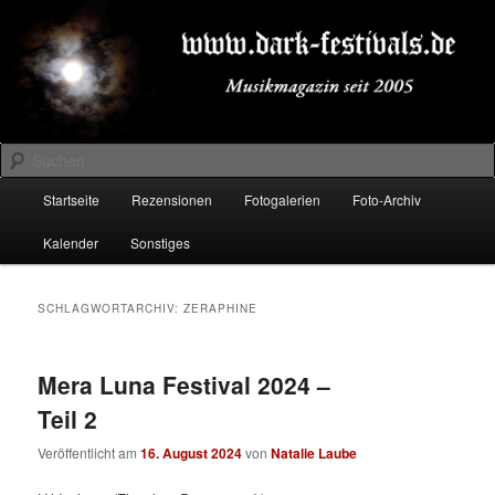
Zum
Zum
Musikmagazin seit 2005
primären
sekundären
Inhalt
Inhalt
springen
springen
DARK-FESTIVALS.DE
Suchen
Hauptmenü
Startseite
Rezensionen
Fotogalerien
Foto-Archiv
Kalender
Sonstiges
SCHLAGWORTARCHIV:
ZERAPHINE
Mera Luna Festival 2024 –
Teil 2
Veröffentlicht am
16. August 2024
von
Natalie Laube