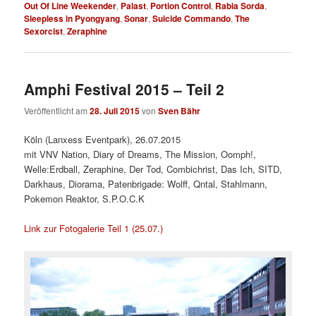
Out Of Line Weekender
,
Palast
,
Portion Control
,
Rabia Sorda
,
Sleepless in Pyongyang
,
Sonar
,
Suicide Commando
,
The
Sexorcist
,
Zeraphine
Amphi Festival 2015 – Teil 2
Veröffentlicht am
28. Juli 2015
von
Sven Bähr
Köln (Lanxess Eventpark), 26.07.2015
mit VNV Nation, Diary of Dreams, The Mission, Oomph!,
Welle:Erdball, Zeraphine, Der Tod, Combichrist, Das Ich, SITD,
Darkhaus, Diorama, Patenbrigade: Wolff, Qntal, Stahlmann,
Pokemon Reaktor, S.P.O.C.K
Link zur Fotogalerie Teil 1 (25.07.)