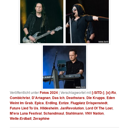
Veröffentlicht unter
Fotos 2024
|
Verschlagwortet mit
[:SITD:]
,
[x]-Rx
,
Combichrist
,
D'Artagnan
,
Das Ich
,
Deathstars
,
Die Krupps
,
Eden
Weint Im Grab
,
Epica
,
Erdling
,
Extize
,
Flugplatz Drispenstedt
,
Future Lied To Us
,
Hildesheim
,
JanRevolution
,
Lord Of The Lost
,
M'era Luna Festival
,
Schandmaul
,
Stahlmann
,
VNV Nation
,
Welle:Erdball
,
Zeraphine