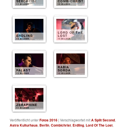
SEXORCIST
COMBICHRIST
11 BILDER
15 BILDER
LORD OF THE
ERDLING
LOST
12 BILDER
15 BILDER
RABIA
PALAST
SORDA
11 BILDER
12 BILDER
ZERAPHINE
11 BILDER
Veröffentlicht unter
Fotos 2016
|
Verschlagwortet mit
A Split Second
,
Astra Kulturhaus
,
Berlin
,
Combichrist
,
Erdling
,
Lord Of The Lost
,