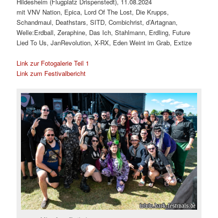
Hildesheim (Flugplatz Drispenstedt), 11.08.2024
mit VNV Nation, Epica, Lord Of The Lost, Die Krupps,
Schandmaul, Deathstars, SITD, Combichrist, d’Artagnan,
Welle:Erdball, Zeraphine, Das Ich, Stahlmann, Erdling, Future
Lied To Us, JanRevolution, X-RX, Eden Weint im Grab, Extize
Link zur Fotogalerie Teil 1
Link zum Festivalbericht