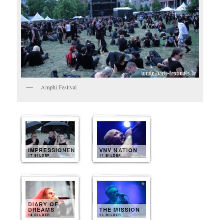
Amphi Festival
IMPRESSIONEN
VNV NATION
17 BILDER
14 BILDER
DIARY OF
DREAMS
THE MISSION
14 BILDER
13 BILDER