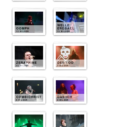
WELLE
OOMPH
ERDBALL
12 BILDER
12 BILDER
ZERAPHINE
DER TOD
11 BILDER
7 BILDER
COMBICHRIST
DAS ICH
9 BILDER
8 BILDER