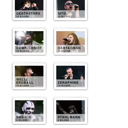
DEATHSTARS
SITD
10 BILDER
10 BILDER
COMBICHRIST
DARTAGNAN
10 BILDER
10 BILDER
WELLE
ERDBALL
ZERAPHINE
10 BILDER
10 BILDER
DAS ICH
STAHLMANN
9 BILDER
8 BILDER