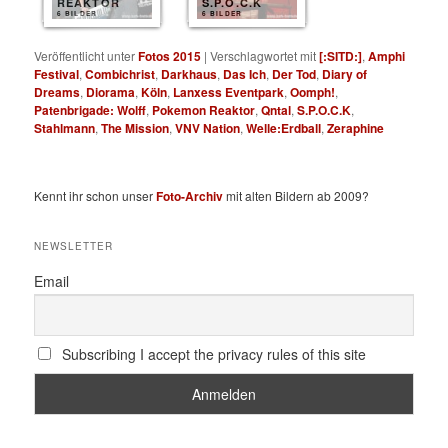
REAKTOR
S.P.O.C.K
6 BILDER
6 BILDER
Veröffentlicht unter
Fotos 2015
|
Verschlagwortet mit
[:SITD:]
,
Amphi
Festival
,
Combichrist
,
Darkhaus
,
Das Ich
,
Der Tod
,
Diary of
Dreams
,
Diorama
,
Köln
,
Lanxess Eventpark
,
Oomph!
,
Patenbrigade: Wolff
,
Pokemon Reaktor
,
Qntal
,
S.P.O.C.K
,
Stahlmann
,
The Mission
,
VNV Nation
,
Welle:Erdball
,
Zeraphine
Kennt ihr schon unser
Foto-Archiv
mit alten Bildern ab 2009?
NEWSLETTER
Email
Subscribing I accept the privacy rules of this site