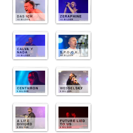
DAS ICH
ZERAPHINE
10 BILDER
10 BILDER
CALVA Y
NADA
S.P.O.C.K
10 BILDER
10 BILDER
CENTHRON
WESSELSKY
9 BILDER
9 BILDER
A LIFE
FUTURE LIED
DIVIDED
TO US
9 BILDER
8 BILDER