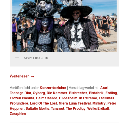
M’era Luna 2018
Weiterlesen
→
Veröffentlicht unter
Konzertberichte
|
Verschlagwortet mit
Atari
Teenage Riot
,
Cyborg
,
Die Kammer
,
Eisbrecher
,
Eisfabrik
,
Erdling
,
Frozen Plasma
,
Heimataerde
,
Hildesheim
,
In Extremo
,
Lacrimas
Profundere
,
Lord Of The Lost
,
M'era Luna Festival
,
Ministry
,
Peter
Heppner
,
Saltatio Mortis
,
Tanzwut
,
The Prodigy
,
Welle:Erdball
,
Zeraphine