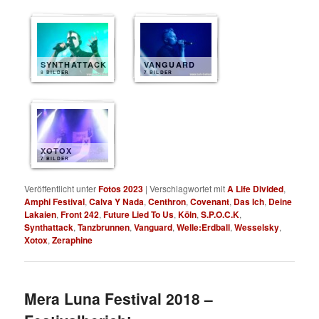
SYNTHATTACK
VANGUARD
8 BILDER
7 BILDER
XOTOX
7 BILDER
Veröffentlicht unter
Fotos 2023
|
Verschlagwortet mit
A Life Divided
,
Amphi Festival
,
Calva Y Nada
,
Centhron
,
Covenant
,
Das Ich
,
Deine
Lakaien
,
Front 242
,
Future Lied To Us
,
Köln
,
S.P.O.C.K
,
Synthattack
,
Tanzbrunnen
,
Vanguard
,
Welle:Erdball
,
Wesselsky
,
Xotox
,
Zeraphine
Mera Luna Festival 2018 –