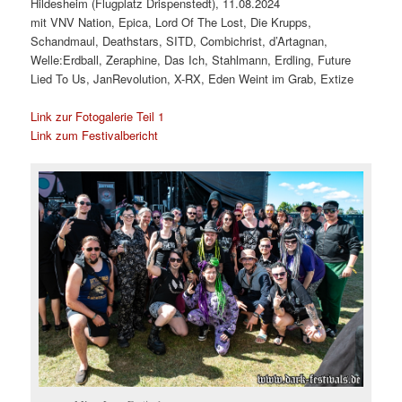
Hildesheim (Flugplatz Drispenstedt), 11.08.2024
mit VNV Nation, Epica, Lord Of The Lost, Die Krupps,
Schandmaul, Deathstars, SITD, Combichrist, d’Artagnan,
Welle:Erdball, Zeraphine, Das Ich, Stahlmann, Erdling, Future
Lied To Us, JanRevolution, X-RX, Eden Weint im Grab, Extize
Link zur Fotogalerie Teil 1
Link zum Festivalbericht