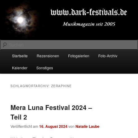
Zum
Zum
Musikmagazin seit 2005
primären
sekundären
Inhalt
Inhalt
springen
springen
DARK-FESTIVALS.DE
Suchen
Hauptmenü
Startseite
Rezensionen
Fotogalerien
Foto-Archiv
Kalender
Sonstiges
SCHLAGWORTARCHIV:
ZERAPHINE
Mera Luna Festival 2024 –
Teil 2
Veröffentlicht am
16. August 2024
von
Natalie Laube