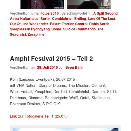
Veröffentlicht unter
Fotos 2016
|
Verschlagwortet mit
A Split Second
,
Astra Kulturhaus
,
Berlin
,
Combichrist
,
Erdling
,
Lord Of The Lost
,
Out Of Line Weekender
,
Palast
,
Portion Control
,
Rabia Sorda
,
Sleepless in Pyongyang
,
Sonar
,
Suicide Commando
,
The
Sexorcist
,
Zeraphine
Amphi Festival 2015 – Teil 2
Veröffentlicht am
28. Juli 2015
von
Sven Bähr
Köln (Lanxess Eventpark), 26.07.2015
mit VNV Nation, Diary of Dreams, The Mission, Oomph!,
Welle:Erdball, Zeraphine, Der Tod, Combichrist, Das Ich, SITD,
Darkhaus, Diorama, Patenbrigade: Wolff, Qntal, Stahlmann,
Pokemon Reaktor, S.P.O.C.K
Link zur Fotogalerie Teil 1 (25.07.)