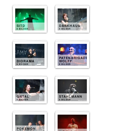
SITD
DARKHAUS
8 BILDER
8 BILDER
PATENBRIGADE
DIORAMA
WOLFF
8 BILDER
8 BILDER
QNTAL
STAHLMANN
8 BILDER
6 BILDER
POKEMON