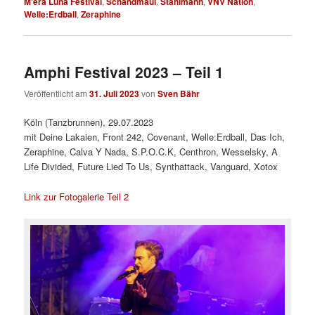
M'era Luna Festival
,
Schandmaul
,
Stahlmann
,
VNV Nation
,
Welle:Erdball
,
Zeraphine
Amphi Festival 2023 – Teil 1
Veröffentlicht am
31. Juli 2023
von
Sven Bähr
Köln (Tanzbrunnen), 29.07.2023
mit Deine Lakaien, Front 242, Covenant, Welle:Erdball, Das Ich,
Zeraphine, Calva Y Nada, S.P.O.C.K, Centhron, Wesselsky, A
Life Divided, Future Lied To Us, Synthattack, Vanguard, Xotox
Link zur Fotogalerie Teil 2