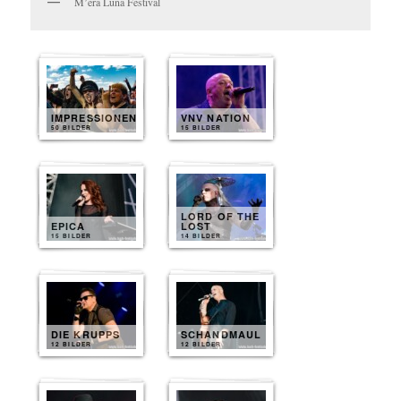
M’era Luna Festival
IMPRESSIONEN
VNV NATION
50 BILDER
15 BILDER
LORD OF THE
EPICA
LOST
15 BILDER
14 BILDER
DIE KRUPPS
SCHANDMAUL
12 BILDER
12 BILDER