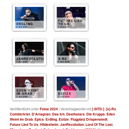
FUTURE LIED
ERDLING
TO US
8 BILDER
7 BILDER
JANREVOLUTION
X-RX
7 BILDER
7 BILDER
EDEN WEINT
IM GRAB
EXTIZE
7 BILDER
7 BILDER
Veröffentlicht unter
Fotos 2024
|
Verschlagwortet mit
[:SITD:]
,
[x]-Rx
,
Combichrist
,
D'Artagnan
,
Das Ich
,
Deathstars
,
Die Krupps
,
Eden
Weint Im Grab
,
Epica
,
Erdling
,
Extize
,
Flugplatz Drispenstedt
,
Future Lied To Us
,
Hildesheim
,
JanRevolution
,
Lord Of The Lost
,