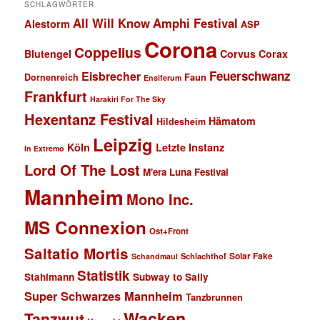
SCHLAGWÖRTER
All Will Know
Amphi Festival
Alestorm
ASP
Corona
Coppelius
Blutengel
Corvus Corax
Feuerschwanz
Eisbrecher
Faun
Dornenreich
Ensiferum
Frankfurt
Harakiri For The Sky
Hexentanz Festival
Hämatom
Hildesheim
Leipzig
Köln
Letzte Instanz
In Extremo
Lord Of The Lost
M'era Luna Festival
Mannheim
Mono Inc.
MS Connexion
Ost+Front
Saltatio Mortis
Solar Fake
Schlachthof
Schandmaul
Statistik
Stahlmann
Subway to Sally
Super Schwarzes Mannheim
Tanzbrunnen
Wacken
Tanzwut