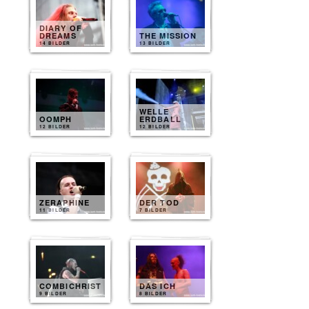
DIARY OF
DREAMS
THE MISSION
14 BILDER
13 BILDER
WELLE
OOMPH
ERDBALL
12 BILDER
12 BILDER
ZERAPHINE
DER TOD
11 BILDER
7 BILDER
COMBICHRIST
DAS ICH
9 BILDER
8 BILDER