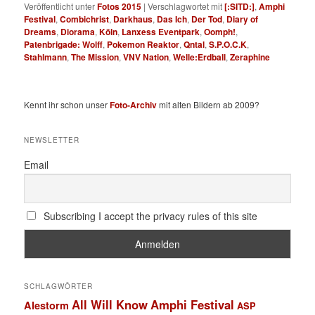
Veröffentlicht unter
Fotos 2015
|
Verschlagwortet mit
[:SITD:]
,
Amphi
Festival
,
Combichrist
,
Darkhaus
,
Das Ich
,
Der Tod
,
Diary of
Dreams
,
Diorama
,
Köln
,
Lanxess Eventpark
,
Oomph!
,
Patenbrigade: Wolff
,
Pokemon Reaktor
,
Qntal
,
S.P.O.C.K
,
Stahlmann
,
The Mission
,
VNV Nation
,
Welle:Erdball
,
Zeraphine
Kennt ihr schon unser
Foto-Archiv
mit alten Bildern ab 2009?
NEWSLETTER
Email
Subscribing I accept the privacy rules of this site
SCHLAGWÖRTER
All Will Know
Amphi Festival
Alestorm
ASP