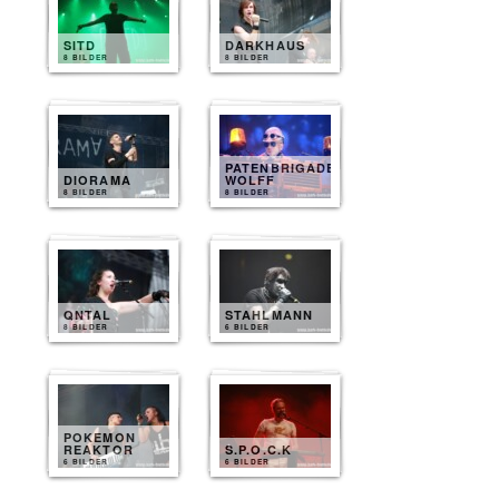
SITD
DARKHAUS
8 BILDER
8 BILDER
PATENBRIGADE
DIORAMA
WOLFF
8 BILDER
8 BILDER
QNTAL
STAHLMANN
8 BILDER
6 BILDER
POKEMON
REAKTOR
S.P.O.C.K
6 BILDER
6 BILDER