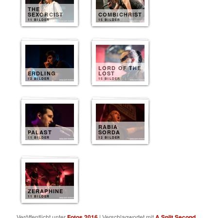
THE
SEXORCIST
COMBICHRIST
11 BILDER
15 BILDER
LORD OF THE
ERDLING
LOST
12 BILDER
15 BILDER
RABIA
PALAST
SORDA
11 BILDER
12 BILDER
ZERAPHINE
11 BILDER
Veröffentlicht unter
Fotos 2016
|
Verschlagwortet mit
A Split Second
,