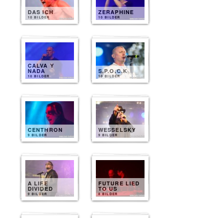
DAS ICH
ZERAPHINE
10 BILDER
10 BILDER
CALVA Y
NADA
S.P.O.C.K
10 BILDER
10 BILDER
CENTHRON
WESSELSKY
9 BILDER
9 BILDER
A LIFE
FUTURE LIED
DIVIDED
TO US
9 BILDER
8 BILDER