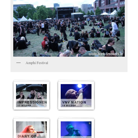
Amphi Festival
IMPRESSIONEN
VNV NATION
17 BILDER
14 BILDER
DIARY OF