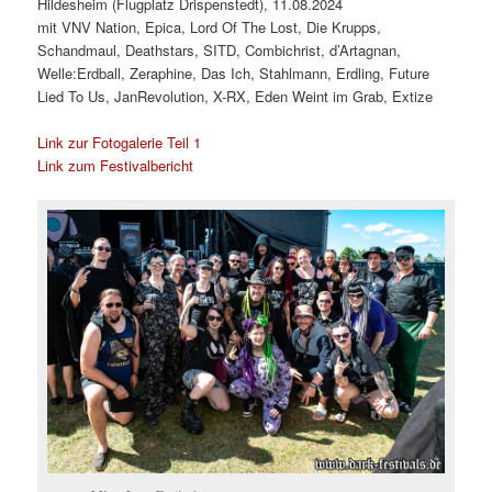
Hildesheim (Flugplatz Drispenstedt), 11.08.2024
mit VNV Nation, Epica, Lord Of The Lost, Die Krupps,
Schandmaul, Deathstars, SITD, Combichrist, d’Artagnan,
Welle:Erdball, Zeraphine, Das Ich, Stahlmann, Erdling, Future
Lied To Us, JanRevolution, X-RX, Eden Weint im Grab, Extize
Link zur Fotogalerie Teil 1
Link zum Festivalbericht