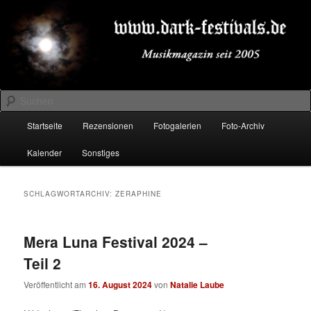
Zum
Zum
Musikmagazin seit 2005
primären
sekundären
Inhalt
Inhalt
springen
springen
DARK-FESTIVALS.DE
Suchen
Hauptmenü
Startseite
Rezensionen
Fotogalerien
Foto-Archiv
Kalender
Sonstiges
SCHLAGWORTARCHIV:
ZERAPHINE
Mera Luna Festival 2024 –
Teil 2
Veröffentlicht am
16. August 2024
von
Natalie Laube