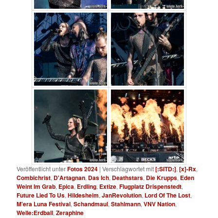
Veröffentlicht unter
Fotos 2024
|
Verschlagwortet mit
[:SITD:]
,
[x]-Rx
,
Combichrist
,
D'Artagnan
,
Das Ich
,
Deathstars
,
Die Krupps
,
Eden
Weint Im Grab
,
Epica
,
Erdling
,
Extize
,
Flugplatz Drispenstedt
,
Future Lied To Us
,
Hildesheim
,
JanRevolution
,
Lord Of The Lost
,
M'era Luna Festival
,
Schandmaul
,
Stahlmann
,
VNV Nation
,
Welle:Erdball
,
Zeraphine