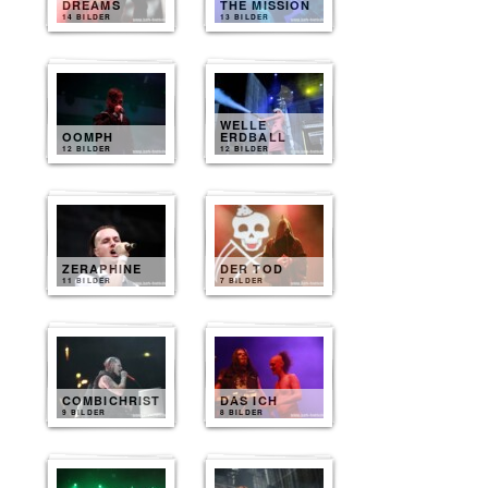
DREAMS
THE MISSION
14 BILDER
13 BILDER
WELLE
OOMPH
ERDBALL
12 BILDER
12 BILDER
ZERAPHINE
DER TOD
11 BILDER
7 BILDER
COMBICHRIST
DAS ICH
9 BILDER
8 BILDER