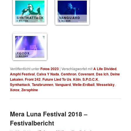
SYNTHATTACK
VANGUARD
8 BILDER
7 BILDER
XOTOX
7 BILDER
Veröffentlicht unter
Fotos 2023
|
Verschlagwortet mit
A Life Divided
,
Amphi Festival
,
Calva Y Nada
,
Centhron
,
Covenant
,
Das Ich
,
Deine
Lakaien
,
Front 242
,
Future Lied To Us
,
Köln
,
S.P.O.C.K
,
Synthattack
,
Tanzbrunnen
,
Vanguard
,
Welle:Erdball
,
Wesselsky
,
Xotox
,
Zeraphine
Mera Luna Festival 2018 –
Festivalbericht