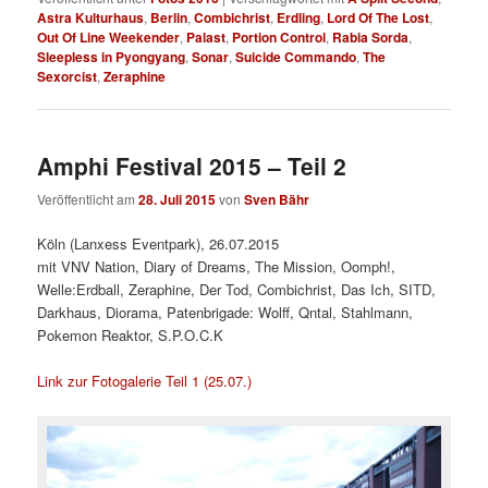
Astra Kulturhaus
,
Berlin
,
Combichrist
,
Erdling
,
Lord Of The Lost
,
Out Of Line Weekender
,
Palast
,
Portion Control
,
Rabia Sorda
,
Sleepless in Pyongyang
,
Sonar
,
Suicide Commando
,
The
Sexorcist
,
Zeraphine
Amphi Festival 2015 – Teil 2
Veröffentlicht am
28. Juli 2015
von
Sven Bähr
Köln (Lanxess Eventpark), 26.07.2015
mit VNV Nation, Diary of Dreams, The Mission, Oomph!,
Welle:Erdball, Zeraphine, Der Tod, Combichrist, Das Ich, SITD,
Darkhaus, Diorama, Patenbrigade: Wolff, Qntal, Stahlmann,
Pokemon Reaktor, S.P.O.C.K
Link zur Fotogalerie Teil 1 (25.07.)