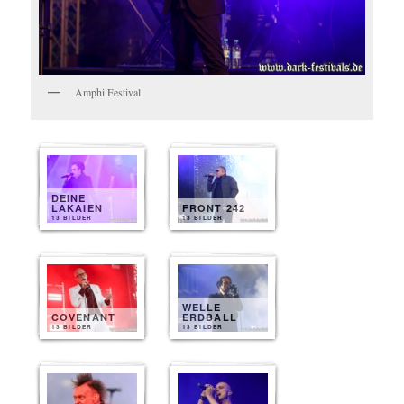
Amphi Festival
DEINE
LAKAIEN
FRONT 242
13 BILDER
13 BILDER
WELLE
COVENANT
ERDBALL
13 BILDER
13 BILDER