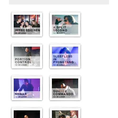
A SPLIT
IMPRESSIONEN
SECOND
35 BILDER
12 BILDER
SLEEPLESS
PORTION
IN
CONTROL
PYONGYANG
10 BILDER
12 BILDER
SUICIDE
SONAR
COMMANDO
10 BILDER
15 BILDER