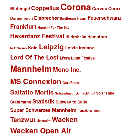
Corona
Coppelius
Blutengel
Corvus Corax
Feuerschwanz
Eisbrecher
Faun
Dornenreich
Ensiferum
Frankfurt
Harakiri For The Sky
Hexentanz Festival
Hämatom
Hildesheim
Leipzig
Köln
Letzte Instanz
In Extremo
Lord Of The Lost
M'era Luna Festival
Mannheim
Mono Inc.
MS Connexion
Ost+Front
Saltatio Mortis
Solar Fake
Schlachthof
Schandmaul
Statistik
Stahlmann
Subway to Sally
Super Schwarzes Mannheim
Tanzbrunnen
Wacken
Tanzwut
Unzucht
Wacken Open Air