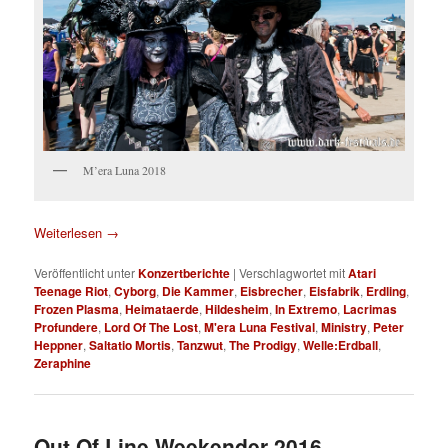
M’era Luna 2018
Weiterlesen
→
Veröffentlicht unter
Konzertberichte
|
Verschlagwortet mit
Atari
Teenage Riot
,
Cyborg
,
Die Kammer
,
Eisbrecher
,
Eisfabrik
,
Erdling
,
Frozen Plasma
,
Heimataerde
,
Hildesheim
,
In Extremo
,
Lacrimas
Profundere
,
Lord Of The Lost
,
M'era Luna Festival
,
Ministry
,
Peter
Heppner
,
Saltatio Mortis
,
Tanzwut
,
The Prodigy
,
Welle:Erdball
,
Zeraphine
Out Of Line Weekender 2016