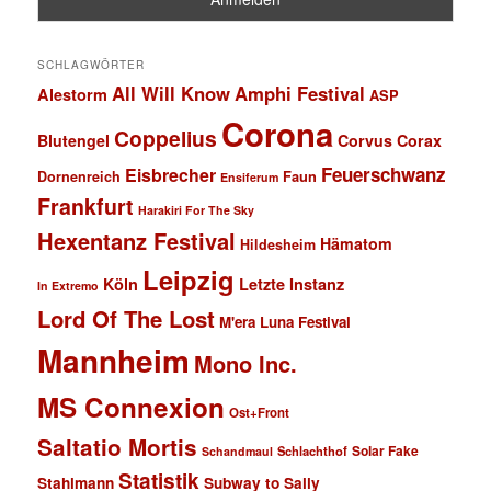
SCHLAGWÖRTER
All Will Know
Amphi Festival
Alestorm
ASP
Corona
Coppelius
Blutengel
Corvus Corax
Feuerschwanz
Eisbrecher
Faun
Dornenreich
Ensiferum
Frankfurt
Harakiri For The Sky
Hexentanz Festival
Hämatom
Hildesheim
Leipzig
Köln
Letzte Instanz
In Extremo
Lord Of The Lost
M'era Luna Festival
Mannheim
Mono Inc.
MS Connexion
Ost+Front
Saltatio Mortis
Solar Fake
Schlachthof
Schandmaul
Statistik
Stahlmann
Subway to Sally