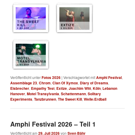
THE SWEET
KILL
EXTIZE
8 BILDER
8 BILDER
MOTEL
TRANSYLVANIA
8 BILDER
Veröffentlicht unter
Fotos 2026
|
Verschlagwortet mit
Amphi Festival
,
Assemblage 23
,
Chrom
,
Clan Of Xymox
,
Diary of Dreams
,
Eisbrecher
,
Empathy Test
,
Extize
,
Joachim Witt
,
Köln
,
Lebanon
Hanover
,
Motel Transylvania
,
Schattenmann
,
Solitary
Experiments
,
Tanzbrunnen
,
The Sweet Kill
,
Welle:Erdball
Amphi Festival 2026 – Teil 1
Veröffentlicht am
29. Juli 2026
von
Sven Bähr