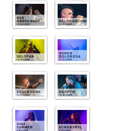
RUE
OBERKAMPF
HELDMASCHINE
12 BILDER
11 BILDER
SOROR
SELOFAN
DOLOROSA
10 BILDER
10 BILDER
SOULBOUND
HARPYIE
10 BILDER
10 BILDER
DINA
SUMMER
ECHOBERYL
9 BILDER
8 BILDER