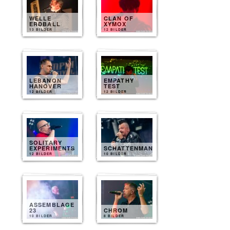
WELLE
CLAN OF
ERDBALL
XYMOX
13 BILDER
12 BILDER
LEBANON
EMPATHY
HANOVER
TEST
12 BILDER
12 BILDER
SOLITARY
EXPERIMENTS
SCHATTENMANN
12 BILDER
10 BILDER
ASSEMBLAGE
23
CHROM
10 BILDER
8 BILDER