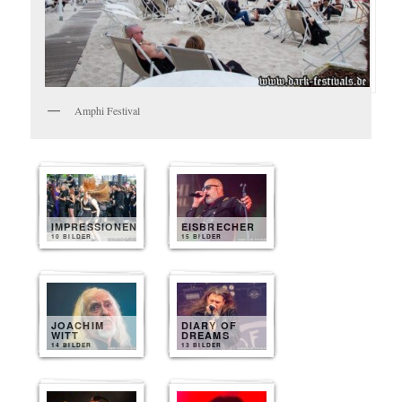
Amphi Festival
IMPRESSIONEN
EISBRECHER
10 BILDER
15 BILDER
JOACHIM
DIARY OF
WITT
DREAMS
14 BILDER
13 BILDER