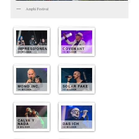
Amphi Festival
IMPRESSIONEN
COVENANT
12 BILDER
15 BILDER
MONO INC.
SOLAR FAKE
14 BILDER
13 BILDER
CALVA Y
NADA
DAS ICH
9 BILDER
12 BILDER