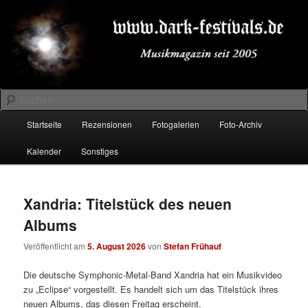
Zum
Zum
Musikmagazin seit 2005
primären
sekundären
Inhalt
Inhalt
springen
springen
DARK-FESTIVALS.DE
Suchen
Hauptmenü
Startseite
Rezensionen
Fotogalerien
Foto-Archiv
Kalender
Sonstiges
Xandria: Titelstück des neuen
Albums
Veröffentlicht am
5. August 2026
von
Stefan Frühauf
Die deutsche Symphonic-Metal-Band Xandria hat ein Musikvideo
zu „Eclipse“ vorgestellt. Es handelt sich um das Titelstück ihres
neuen Albums, das diesen Freitag erscheint.