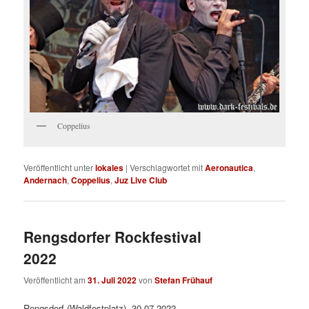
Coppelius
Veröffentlicht unter
lokales
|
Verschlagwortet mit
Aeronautica
,
Andernach
,
Coppelius
,
Juz Live Club
Rengsdorfer Rockfestival
2022
Veröffentlicht am
31. Juli 2022
von
Stefan Frühauf
Rengsdorf (Waldfestplatz), 30.07.2022