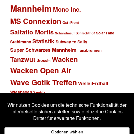
Mannheim
Mono Inc.
MS Connexion
Ost+Front
Saltatio Mortis
Solar Fake
Schlachthof
Schandmaul
Statistik
Stahlmann
Subway to Sally
Super Schwarzes Mannheim
Tanzbrunnen
Wacken
Tanzwut
Unzucht
Wacken Open Air
Wave Gotik Treffen
Welle:Erdball
Wiesbaden
Xandria
Impressum