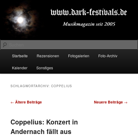
Zum
Zum
Musikmagazin seit 2005
primären
sekundären
Inhalt
Inhalt
springen
springen
DARK-FESTIVALS.DE
Suchen
Hauptmenü
Startseite
Rezensionen
Fotogalerien
Foto-Archiv
Kalender
Sonstiges
SCHLAGWORTARCHIV:
COPPELIUS
Beitragsnavigation
←
Ältere Beiträge
Neuere Beiträge
→
Coppelius: Konzert in
Andernach fällt aus