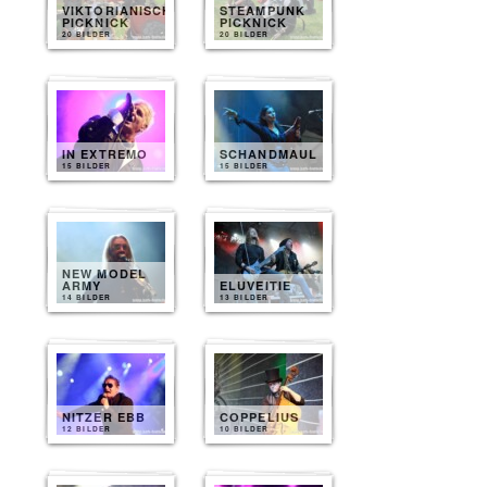
VIKTORIANISCHES
STEAMPUNK
PICKNICK
PICKNICK
20 BILDER
20 BILDER
IN EXTREMO
SCHANDMAUL
15 BILDER
15 BILDER
NEW MODEL
ARMY
ELUVEITIE
14 BILDER
13 BILDER
NITZER EBB
COPPELIUS
12 BILDER
10 BILDER