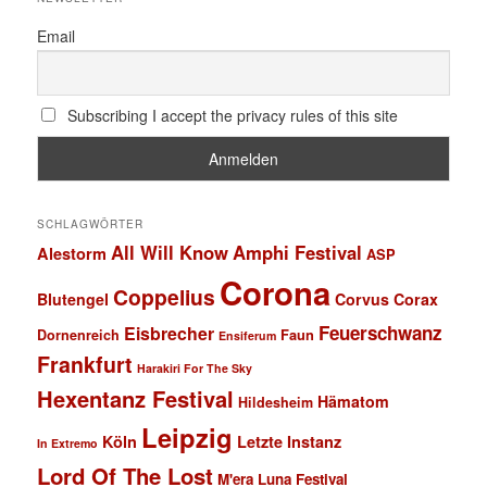
Email
Subscribing I accept the privacy rules of this site
SCHLAGWÖRTER
All Will Know
Amphi Festival
Alestorm
ASP
Corona
Coppelius
Blutengel
Corvus Corax
Feuerschwanz
Eisbrecher
Faun
Dornenreich
Ensiferum
Frankfurt
Harakiri For The Sky
Hexentanz Festival
Hämatom
Hildesheim
Leipzig
Köln
Letzte Instanz
In Extremo
Lord Of The Lost
M'era Luna Festival