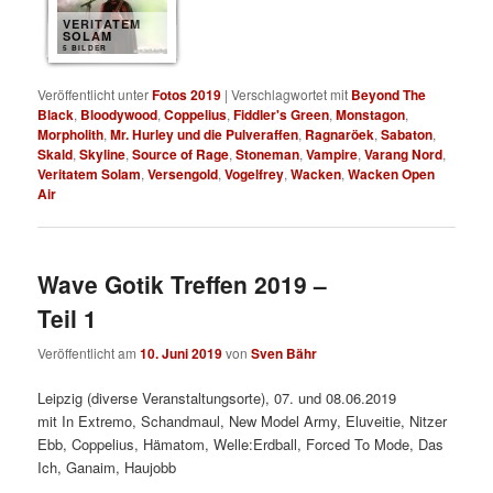
VERITATEM
SOLAM
5 BILDER
Veröffentlicht unter
Fotos 2019
|
Verschlagwortet mit
Beyond The
Black
,
Bloodywood
,
Coppelius
,
Fiddler's Green
,
Monstagon
,
Morpholith
,
Mr. Hurley und die Pulveraffen
,
Ragnaröek
,
Sabaton
,
Skald
,
Skyline
,
Source of Rage
,
Stoneman
,
Vampire
,
Varang Nord
,
Veritatem Solam
,
Versengold
,
Vogelfrey
,
Wacken
,
Wacken Open
Air
Wave Gotik Treffen 2019 –
Teil 1
Veröffentlicht am
10. Juni 2019
von
Sven Bähr
Leipzig (diverse Veranstaltungsorte), 07. und 08.06.2019
mit In Extremo, Schandmaul, New Model Army, Eluveitie, Nitzer
Ebb, Coppelius, Hämatom, Welle:Erdball, Forced To Mode, Das
Ich, Ganaim, Haujobb