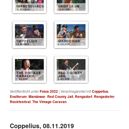
IMPRESSIONEN
ENSIFERUM
11 BILDER
15 BILDER
COPPELIUS
MANDOWAR
13 BILDER
8 BILDER
THE VINTAGE
RED COUNTY
CARAVAN
JAIL
7 BILDER
5 BILDER
Veröffentlicht unter
Fotos 2022
|
Verschlagwortet mit
Coppelius
,
Ensiferum
,
Mandowar
,
Red County Jail
,
Rengsdorf
,
Rengsdorfer
Rockfestival
,
The Vintage Caravan
Coppelius, 08.11.2019