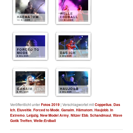
WELLE
HAEMATOM
ERDBALL
10 BILDER
10 BILDER
FORCED TO
MODE
DAS ICH
8 BILDER
6 BILDER
GANAIM
HAUJOBB
6 BILDER
6 BILDER
Veröffentlicht unter
Fotos 2019
|
Verschlagwortet mit
Coppelius
,
Das
Ich
,
Eluveitie
,
Forced to Mode
,
Ganaim
,
Hämatom
,
Haujobb
,
In
Extremo
,
Leipzig
,
New Model Army
,
Nitzer Ebb
,
Schandmaul
,
Wave
Gotik Treffen
,
Welle:Erdball