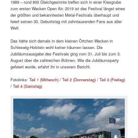
1989 – rund 800 Gleichgesinnte treffen sich in einer Kiesgrube
zum ersten Wacken Open Air. 2019 ist das Festival längst eines
der größten und bekanntesten Metal-Festivals überhaupt und
feiert seinen 30. Geburtstag mit zehntausenden Fans aus aller
Welt.
Das hätte sich damals in dem kleinen Örtchen Wacken in
Schleswig-Holstein wohl keiner träumen lassen. Die
Jubiläumsausgabe des Festivals ging vom 31. Juli bis zum 3.
August über die zahlreichen Bühnen. Wie die Jubiläumsparty
gefeiert wurde, erfahrt ihr in unserem Bericht.
Fotolinks:
Teil 1 (Mittwoch)
/
Teil 2 (Donnerstag)
/
Teil 3 (Freitag)
/
Teil 4 (Samstag)