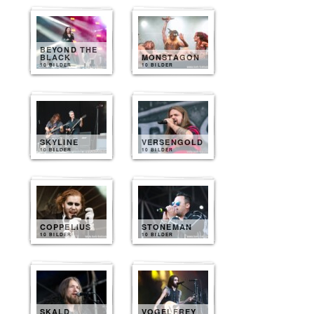
BEYOND THE
BLACK
MONSTAGON
10 BILDER
10 BILDER
SKYLINE
VERSENGOLD
10 BILDER
10 BILDER
COPPELIUS
STONEMAN
10 BILDER
10 BILDER
SKALD
VOGELFREY