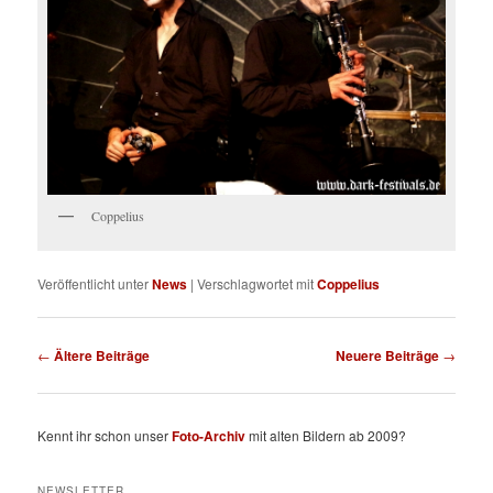
Coppelius
Veröffentlicht unter
News
|
Verschlagwortet mit
Coppelius
Beitragsnavigation
←
Ältere Beiträge
Neuere Beiträge
→
Kennt ihr schon unser
Foto-Archiv
mit alten Bildern ab 2009?
NEWSLETTER