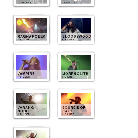
10 BILDER
10 BILDER
RAGNAROEEK
BLOODYWOOD
7 BILDER
6 BILDER
VAMPIRE
MORPHOLITH
5 BILDER
5 BILDER
VARANG
SOURCE OF
NORD
RAGE
5 BILDER
5 BILDER