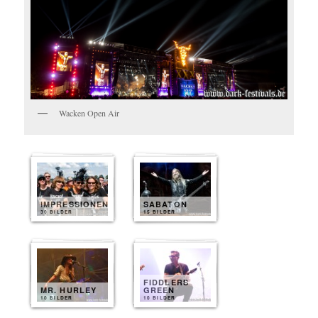
Wacken Open Air
IMPRESSIONEN
SABATON
30 BILDER
15 BILDER
FIDDLERS
MR. HURLEY
GREEN
10 BILDER
10 BILDER