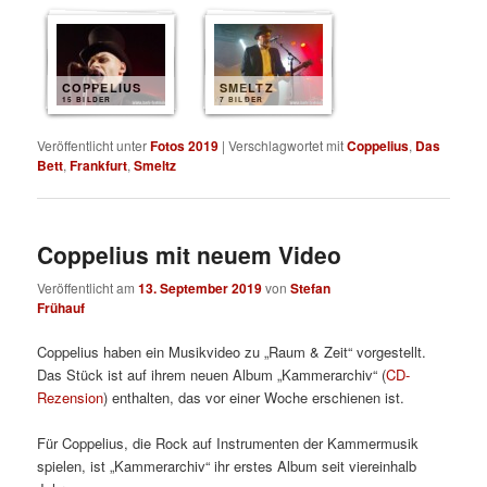
COPPELIUS
SMELTZ
15 BILDER
7 BILDER
Veröffentlicht unter
Fotos 2019
|
Verschlagwortet mit
Coppelius
,
Das
Bett
,
Frankfurt
,
Smeltz
Coppelius mit neuem Video
Veröffentlicht am
13. September 2019
von
Stefan
Frühauf
Coppelius haben ein Musikvideo zu „Raum & Zeit“ vorgestellt.
Das Stück ist auf ihrem neuen Album „Kammerarchiv“ (
CD-
Rezension
) enthalten, das vor einer Woche erschienen ist.
Für Coppelius, die Rock auf Instrumenten der Kammermusik
spielen, ist „Kammerarchiv“ ihr erstes Album seit viereinhalb