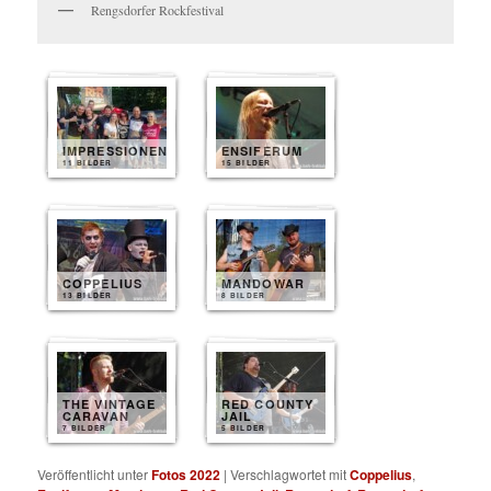
Rengsdorfer Rockfestival
IMPRESSIONEN
ENSIFERUM
11 BILDER
15 BILDER
COPPELIUS
MANDOWAR
13 BILDER
8 BILDER
THE VINTAGE
RED COUNTY
CARAVAN
JAIL
7 BILDER
5 BILDER
Veröffentlicht unter
Fotos 2022
|
Verschlagwortet mit
Coppelius
,