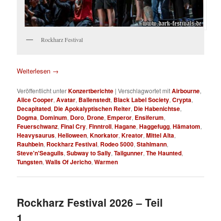
Rockharz Festival
Weiterlesen
→
Veröffentlicht unter
Konzertberichte
|
Verschlagwortet mit
Airbourne
,
Alice Cooper
,
Avatar
,
Ballenstedt
,
Black Label Society
,
Crypta
,
Decapitated
,
Die Apokalyptischen Reiter
,
Die Habenichtse
,
Dogma
,
Dominum
,
Doro
,
Drone
,
Emperor
,
Ensiferum
,
Feuerschwanz
,
Final Cry
,
Finntroll
,
Hagane
,
Haggefugg
,
Hämatom
,
Heavysaurus
,
Helloween
,
Knorkator
,
Kreator
,
Mittel Alta
,
Rauhbein
,
Rockharz Festival
,
Rodeo 5000
,
Stahlmann
,
Steve'n'Seagulls
,
Subway to Sally
,
Tailgunner
,
The Haunted
,
Tungsten
,
Walls Of Jericho
,
Warmen
Rockharz Festival 2026 – Teil
1