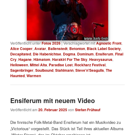
Veröffentlicht unter
Fotos 2026
|
Verschlagwortet mit
Agnostic Front
,
Alice Cooper
,
Avatar
,
Ballenstedt
,
Betonton
,
Black Label Society
,
Decapitated
,
Die Habenichtse
,
Dogma
,
Dominum
,
Ensiferum
,
Final
Cry
,
Hagane
,
Hämatom
,
Harakiri For The Sky
,
Heavysaurus
,
Helloween
,
Mittel Alta
,
Paradise Lost
,
Rockharz Festival
,
Sagenbringer
,
Soulbound
,
Stahlmann
,
Steve'n'Seagulls
,
The
Haunted
,
Warmen
Ensiferum mit neuem Video
Veröffentlicht am
20. Februar 2025
von
Stefan Frühauf
Die finnische Folk-Metal-Band Ensiferum hat ein Musikvideo zu
„Victorious“ vorgestellt. Das Stück ist Teil ihres aktuellen Albums
„Winter Storm“, das im Oktober erschienen ist.