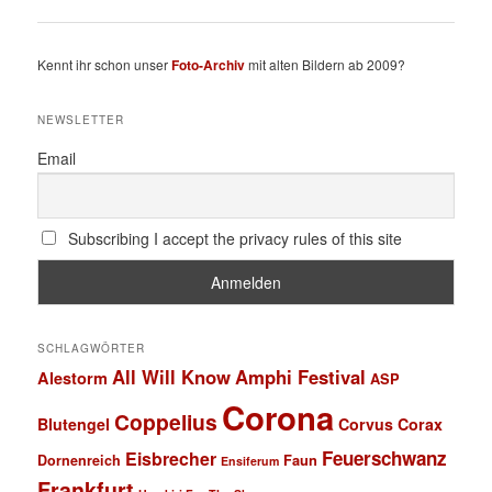
Kennt ihr schon unser
Foto-Archiv
mit alten Bildern ab 2009?
NEWSLETTER
Email
Subscribing I accept the privacy rules of this site
SCHLAGWÖRTER
All Will Know
Amphi Festival
Alestorm
ASP
Corona
Coppelius
Blutengel
Corvus Corax
Feuerschwanz
Eisbrecher
Faun
Dornenreich
Ensiferum
Frankfurt