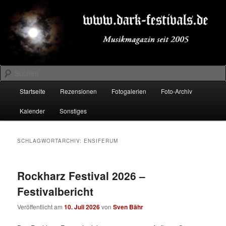
Zum
Zum
Musikmagazin seit 2005
primären
sekundären
Inhalt
Inhalt
springen
springen
DARK-FESTIVALS.DE
Suchen
Hauptmenü
Startseite
Rezensionen
Fotogalerien
Foto-Archiv
Kalender
Sonstiges
SCHLAGWORTARCHIV:
ENSIFERUM
Rockharz Festival 2026 –
Festivalbericht
Veröffentlicht am
10. Juli 2026
von
Sven Bähr