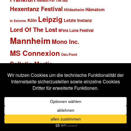
Harakiri For The Sky
Hexentanz Festival
Hämatom
Hildesheim
Leipzig
Köln
Letzte Instanz
In Extremo
Lord Of The Lost
M'era Luna Festival
Mannheim
Mono Inc.
MS Connexion
Ost+Front
Saltatio Mortis
Solar Fake
Schlachthof
Schandmaul
Statistik
Stahlmann
Subway to Sally
Super Schwarzes Mannheim
Tanzbrunnen
Wacken
Tanzwut
Unzucht
Wacken Open Air
Wave Gotik Treffen
Welle:Erdball
Wiesbaden
Xandria