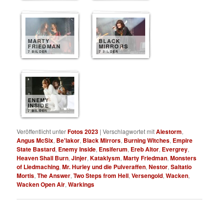
MARTY
BLACK
FRIEDMAN
MIRRORS
7 BILDER
7 BILDER
ENEMY
INSIDE
7 BILDER
Veröffentlicht unter
Fotos 2023
|
Verschlagwortet mit
Alestorm
,
Angus McSix
,
Be'lakor
,
Black Mirrors
,
Burning Witches
,
Empire
State Bastard
,
Enemy Inside
,
Ensiferum
,
Ereb Altor
,
Evergrey
,
Heaven Shall Burn
,
Jinjer
,
Kataklysm
,
Marty Friedman
,
Monsters
of Liedmaching
,
Mr. Hurley und die Pulveraffen
,
Nestor
,
Saltatio
Mortis
,
The Answer
,
Two Steps from Hell
,
Versengold
,
Wacken
,
Wacken Open Air
,
Warkings