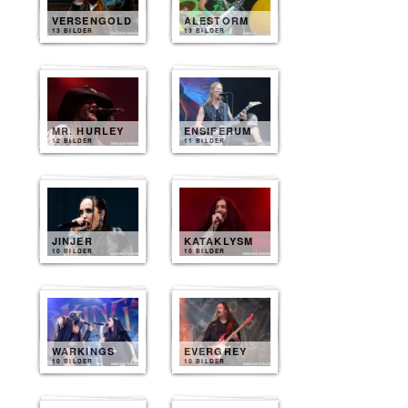
VERSENGOLD
ALESTORM
13 BILDER
13 BILDER
MR. HURLEY
ENSIFERUM
12 BILDER
11 BILDER
JINJER
KATAKLYSM
10 BILDER
10 BILDER
WARKINGS
EVERGREY
10 BILDER
10 BILDER