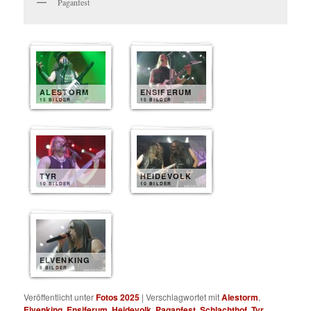
Paganfest
ALESTORM
ENSIFERUM
15 BILDER
15 BILDER
TYR
HEIDEVOLK
10 BILDER
10 BILDER
ELVENKING
8 BILDER
Veröffentlicht unter
Fotos 2025
|
Verschlagwortet mit
Alestorm
,
Elvenking
,
Ensiferum
,
Heidevolk
,
Paganfest
,
Schlachthof
,
Tyr
,