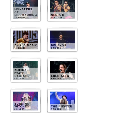
MONSTERS
OF
LIEDMACHING
NESTOR
10 BILDER
10 BILDER
ANGUS MCSIX
BELAKOR
10 BILDER
9 BILDER
EMPIRE
STATE
BASTARD
EREB ALTOR
8 BILDER
8 BILDER
BURNING
WITCHES
THE ANSWER
8 BILDER
7 BILDER