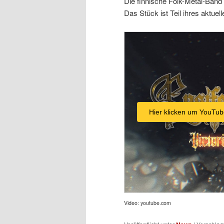
Die finnische Folk-Metal-Band 
Das Stück ist Teil ihres aktue
Hier klicken um YouTub
Video: youtube.com