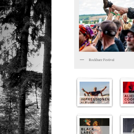
Rockharz Festival
ALIC
IMPRESSIONEN
COO
40 BILDER
15 BIL
BLACK
LABEL