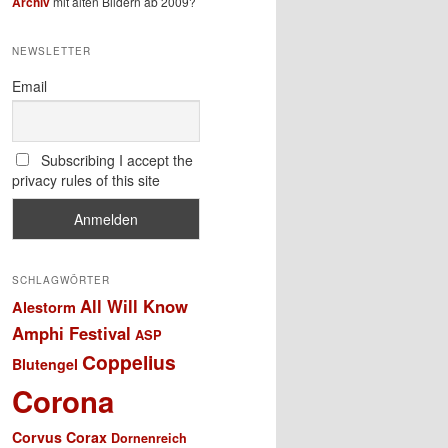
Archiv
mit alten Bildern ab 2009?
NEWSLETTER
Email
Subscribing I accept the
privacy rules of this site
SCHLAGWÖRTER
All Will Know
Alestorm
Amphi Festival
ASP
Coppelius
Blutengel
Corona
Corvus Corax
Dornenreich