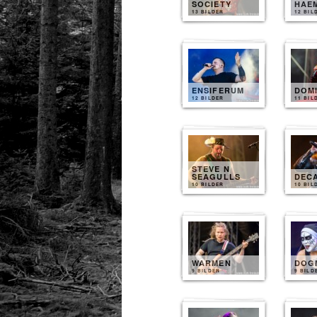
SOCIETY
HAE
13 BILDER
12 BIL
ENSIFERUM
DOM
12 BILDER
11 BIL
STEVE N
SEAGULLS
DEC
10 BILDER
10 BIL
WARMEN
DOG
9 BILDER
9 BILD