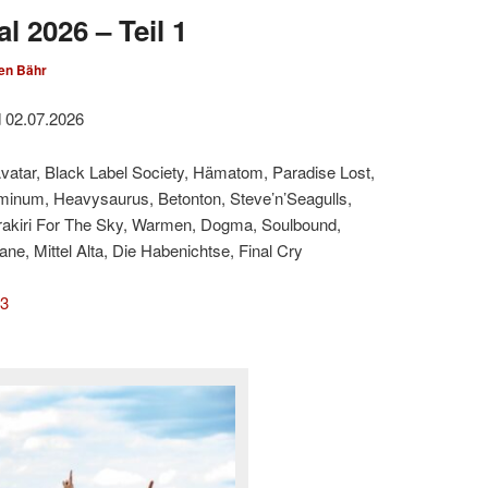
l 2026 – Teil 1
en Bähr
d 02.07.2026
Avatar, Black Label Society, Hämatom, Paradise Lost,
minum, Heavysaurus, Betonton, Steve’n’Seagulls,
rakiri For The Sky, Warmen, Dogma, Soulbound,
e, Mittel Alta, Die Habenichtse, Final Cry
 3