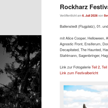
Rockharz Festiva
Veröffentlicht am
6. Juli 2026
von
Sv
Ballenstedt (Flugplatz), 01. un
mit Alice Cooper, Helloween, 
Agnostic Front, Ensiferum, Do
Decapitated, The Haunted, Ha
Stahlmann, Sagenbringer, Hagan
Link zur Fotogalerie
Teil 2
,
Teil
Link zum Festivalbericht