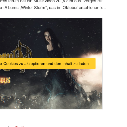
Ensiferum hat ein Musikvideo zu „Victorious“ vorgestellt.
llen Albums „Winter Storm“, das im Oktober erschienen ist.
e-Cookies zu akzeptieren und den Inhalt zu laden