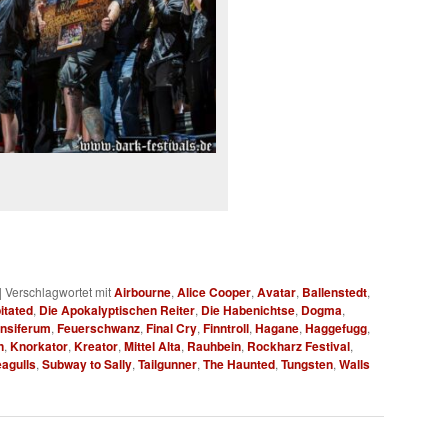
|
Verschlagwortet mit
Airbourne
,
Alice Cooper
,
Avatar
,
Ballenstedt
,
itated
,
Die Apokalyptischen Reiter
,
Die Habenichtse
,
Dogma
,
nsiferum
,
Feuerschwanz
,
Final Cry
,
Finntroll
,
Hagane
,
Haggefugg
,
n
,
Knorkator
,
Kreator
,
Mittel Alta
,
Rauhbein
,
Rockharz Festival
,
eagulls
,
Subway to Sally
,
Tailgunner
,
The Haunted
,
Tungsten
,
Walls