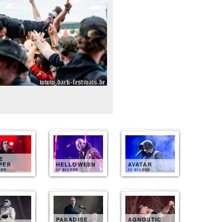
E
PER
HELLOWEEN
AVATAR
DER
15 BILDER
13 BILDER
PARADISE
AGNOSTIC