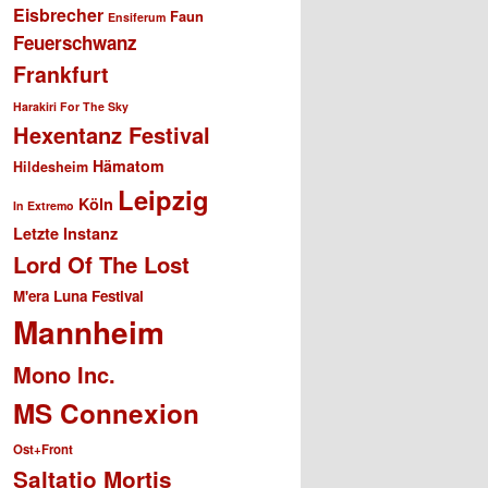
Eisbrecher
Faun
Ensiferum
Feuerschwanz
Frankfurt
Harakiri For The Sky
Hexentanz Festival
Hämatom
Hildesheim
Leipzig
Köln
In Extremo
Letzte Instanz
Lord Of The Lost
M'era Luna Festival
Mannheim
Mono Inc.
MS Connexion
Ost+Front
Saltatio Mortis