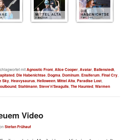
DIE
ANE
MITTEL ALTA
HABENICHTSE
ER
7 BILDER
7 BILDER
chlagwortet mit
Agnostic Front
,
Alice Cooper
,
Avatar
,
Ballenstedt
,
apitated
,
Die Habenichtse
,
Dogma
,
Dominum
,
Ensiferum
,
Final Cry
,
e Sky
,
Heavysaurus
,
Helloween
,
Mittel Alta
,
Paradise Lost
,
oulbound
,
Stahlmann
,
Steve'n'Seagulls
,
The Haunted
,
Warmen
neuem Video
on
Stefan Frühauf