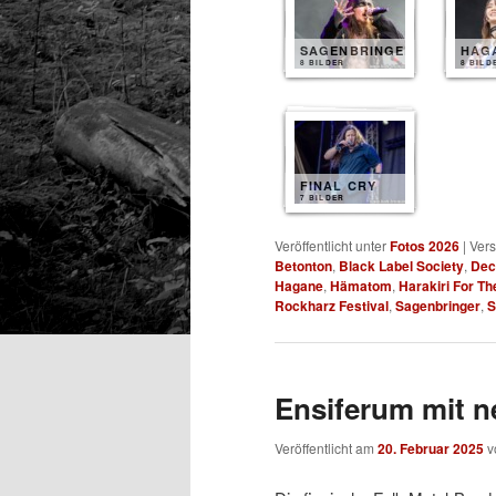
SAGENBRINGER
HAG
8 BILDER
8 BILD
FINAL CRY
7 BILDER
Veröffentlicht unter
Fotos 2026
|
Vers
Betonton
,
Black Label Society
,
Dec
Hagane
,
Hämatom
,
Harakiri For Th
Rockharz Festival
,
Sagenbringer
,
S
Ensiferum mit 
Veröffentlicht am
20. Februar 2025
v