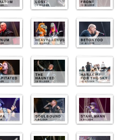
MATOM
LOST
FRONT
DER
12 BILDER
12 BILDER
INUM
HEAVYSAURUS
BETONTOD
DER
11 BILDER
10 BILDER
THE
HARAKIRI
APITATED
HAUNTED
FOR THE SKY
DER
10 BILDER
10 BILDER
MA
SOULBOUND
STAHLMANN
ER
9 BILDER
9 BILDER