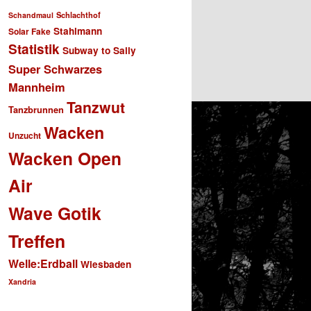
Schlachthof
Schandmaul
Stahlmann
Solar Fake
Statistik
Subway to Sally
Super Schwarzes
Mannheim
Tanzwut
Tanzbrunnen
Wacken
Unzucht
Wacken Open
Air
Wave Gotik
Treffen
Welle:Erdball
Wiesbaden
Xandria