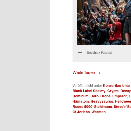
Rockharz Festival
Weiterlesen
→
Veröffentlicht unter
Konzertberichte
Black Label Society
,
Crypta
,
Decap
Dominum
,
Doro
,
Drone
,
Emperor
,
E
Hämatom
,
Heavysaurus
,
Hellowee
Rodeo 5000
,
Stahlmann
,
Steve'n'S
Of Jericho
,
Warmen