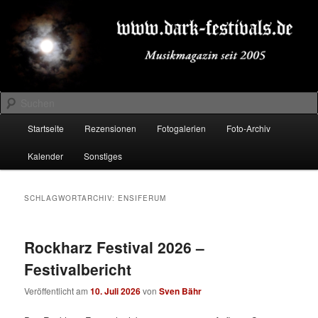
Zum
Zum
Musikmagazin seit 2005
primären
sekundären
Inhalt
Inhalt
springen
springen
DARK-FESTIVALS.DE
Suchen
Hauptmenü
Startseite
Rezensionen
Fotogalerien
Foto-Archiv
Kalender
Sonstiges
SCHLAGWORTARCHIV:
ENSIFERUM
Rockharz Festival 2026 –
Festivalbericht
Veröffentlicht am
10. Juli 2026
von
Sven Bähr