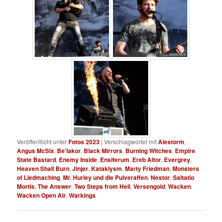
Veröffentlicht unter
Fotos 2023
|
Verschlagwortet mit
Alestorm
,
Angus McSix
,
Be'lakor
,
Black Mirrors
,
Burning Witches
,
Empire
State Bastard
,
Enemy Inside
,
Ensiferum
,
Ereb Altor
,
Evergrey
,
Heaven Shall Burn
,
Jinjer
,
Kataklysm
,
Marty Friedman
,
Monsters
of Liedmaching
,
Mr. Hurley und die Pulveraffen
,
Nestor
,
Saltatio
Mortis
,
The Answer
,
Two Steps from Hell
,
Versengold
,
Wacken
,
Wacken Open Air
,
Warkings