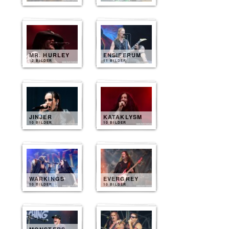
MR. HURLEY
ENSIFERUM
12 BILDER
11 BILDER
JINJER
KATAKLYSM
10 BILDER
10 BILDER
WARKINGS
EVERGREY
10 BILDER
10 BILDER