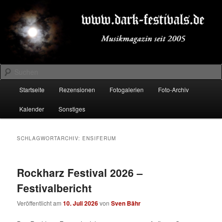
Zum
Zum
Musikmagazin seit 2005
primären
sekundären
Inhalt
Inhalt
springen
springen
DARK-FESTIVALS.DE
Suchen
Hauptmenü
Startseite
Rezensionen
Fotogalerien
Foto-Archiv
Kalender
Sonstiges
SCHLAGWORTARCHIV:
ENSIFERUM
Rockharz Festival 2026 –
Festivalbericht
Veröffentlicht am
10. Juli 2026
von
Sven Bähr