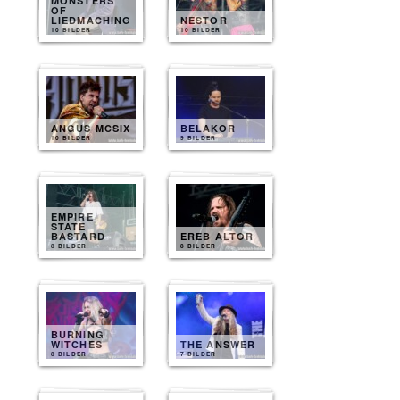
MONSTERS
OF
LIEDMACHING
NESTOR
10 BILDER
10 BILDER
ANGUS MCSIX
BELAKOR
10 BILDER
9 BILDER
EMPIRE
STATE
BASTARD
EREB ALTOR
8 BILDER
8 BILDER
BURNING
WITCHES
THE ANSWER
8 BILDER
7 BILDER