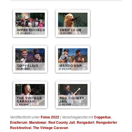
IMPRESSIONEN
ENSIFERUM
11 BILDER
15 BILDER
COPPELIUS
MANDOWAR
13 BILDER
8 BILDER
THE VINTAGE
RED COUNTY
CARAVAN
JAIL
7 BILDER
5 BILDER
Veröffentlicht unter
Fotos 2022
|
Verschlagwortet mit
Coppelius
,
Ensiferum
,
Mandowar
,
Red County Jail
,
Rengsdorf
,
Rengsdorfer
Rockfestival
,
The Vintage Caravan