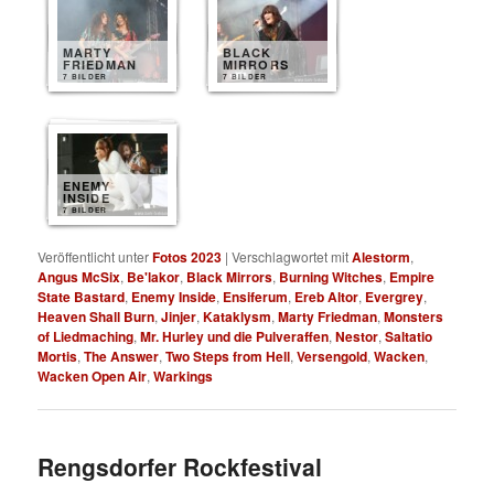
MARTY
BLACK
FRIEDMAN
MIRRORS
7 BILDER
7 BILDER
ENEMY
INSIDE
7 BILDER
Veröffentlicht unter
Fotos 2023
|
Verschlagwortet mit
Alestorm
,
Angus McSix
,
Be'lakor
,
Black Mirrors
,
Burning Witches
,
Empire
State Bastard
,
Enemy Inside
,
Ensiferum
,
Ereb Altor
,
Evergrey
,
Heaven Shall Burn
,
Jinjer
,
Kataklysm
,
Marty Friedman
,
Monsters
of Liedmaching
,
Mr. Hurley und die Pulveraffen
,
Nestor
,
Saltatio
Mortis
,
The Answer
,
Two Steps from Hell
,
Versengold
,
Wacken
,
Wacken Open Air
,
Warkings
Rengsdorfer Rockfestival