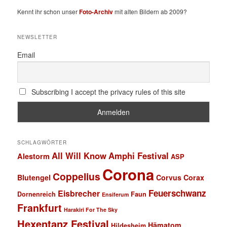
Kennt ihr schon unser
Foto-Archiv
mit alten Bildern ab 2009?
NEWSLETTER
Email
Subscribing I accept the privacy rules of this site
SCHLAGWÖRTER
All Will Know
Amphi Festival
Alestorm
ASP
Corona
Coppelius
Blutengel
Corvus Corax
Feuerschwanz
Eisbrecher
Faun
Dornenreich
Ensiferum
Frankfurt
Harakiri For The Sky
Hexentanz Festival
Hämatom
Hildesheim