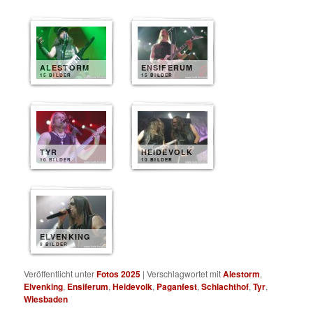
ALESTORM
ENSIFERUM
15 BILDER
15 BILDER
TYR
HEIDEVOLK
10 BILDER
10 BILDER
ELVENKING
8 BILDER
Veröffentlicht unter
Fotos 2025
|
Verschlagwortet mit
Alestorm
,
Elvenking
,
Ensiferum
,
Heidevolk
,
Paganfest
,
Schlachthof
,
Tyr
,
Wiesbaden