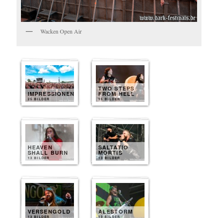
Wacken Open Air
TWO STEPS
IMPRESSIONEN
FROM HELL
25 BILDER
15 BILDER
HEAVEN
SALTATIO
SHALL BURN
MORTIS
13 BILDER
13 BILDER
VERSENGOLD
ALESTORM
13 BILDER
13 BILDER