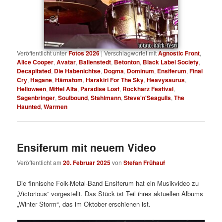
Veröffentlicht unter
Fotos 2026
|
Verschlagwortet mit
Agnostic Front
,
Alice Cooper
,
Avatar
,
Ballenstedt
,
Betonton
,
Black Label Society
,
Decapitated
,
Die Habenichtse
,
Dogma
,
Dominum
,
Ensiferum
,
Final
Cry
,
Hagane
,
Hämatom
,
Harakiri For The Sky
,
Heavysaurus
,
Helloween
,
Mittel Alta
,
Paradise Lost
,
Rockharz Festival
,
Sagenbringer
,
Soulbound
,
Stahlmann
,
Steve'n'Seagulls
,
The
Haunted
,
Warmen
Ensiferum mit neuem Video
Veröffentlicht am
20. Februar 2025
von
Stefan Frühauf
Die finnische Folk-Metal-Band Ensiferum hat ein Musikvideo zu
„Victorious“ vorgestellt. Das Stück ist Teil ihres aktuellen Albums
„Winter Storm“, das im Oktober erschienen ist.