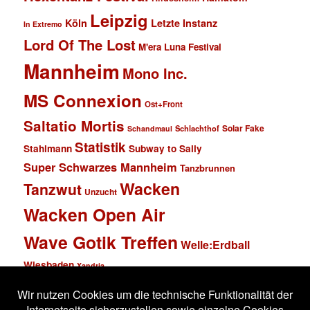
Leipzig
Köln
Letzte Instanz
In Extremo
Lord Of The Lost
M'era Luna Festival
Mannheim
Mono Inc.
MS Connexion
Ost+Front
Saltatio Mortis
Solar Fake
Schlachthof
Schandmaul
Statistik
Stahlmann
Subway to Sally
Super Schwarzes Mannheim
Tanzbrunnen
Wacken
Tanzwut
Unzucht
Wacken Open Air
Wave Gotik Treffen
Welle:Erdball
Wiesbaden
Xandria