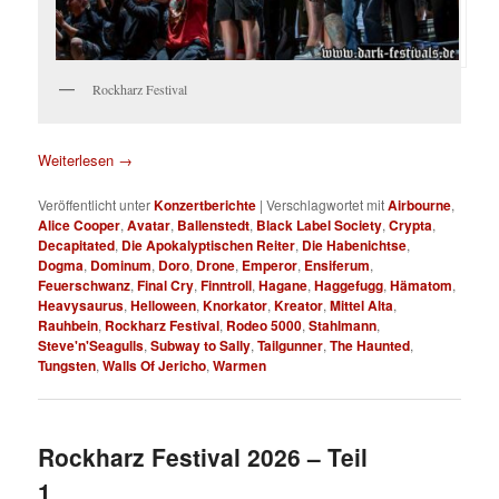
Rockharz Festival
Weiterlesen
→
Veröffentlicht unter
Konzertberichte
|
Verschlagwortet mit
Airbourne
,
Alice Cooper
,
Avatar
,
Ballenstedt
,
Black Label Society
,
Crypta
,
Decapitated
,
Die Apokalyptischen Reiter
,
Die Habenichtse
,
Dogma
,
Dominum
,
Doro
,
Drone
,
Emperor
,
Ensiferum
,
Feuerschwanz
,
Final Cry
,
Finntroll
,
Hagane
,
Haggefugg
,
Hämatom
,
Heavysaurus
,
Helloween
,
Knorkator
,
Kreator
,
Mittel Alta
,
Rauhbein
,
Rockharz Festival
,
Rodeo 5000
,
Stahlmann
,
Steve'n'Seagulls
,
Subway to Sally
,
Tailgunner
,
The Haunted
,
Tungsten
,
Walls Of Jericho
,
Warmen
Rockharz Festival 2026 – Teil
1