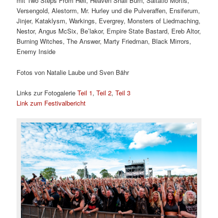
mit Two Steps From Hell, Heaven Shall Burn, Saltatio Mortis,
Versengold, Alestorm, Mr. Hurley und die Pulveraffen, Ensiferum,
Jinjer, Kataklysm, Warkings, Evergrey, Monsters of Liedmaching,
Nestor, Angus McSix, Be’lakor, Empire State Bastard, Ereb Altor,
Burning Witches, The Answer, Marty Friedman, Black Mirrors,
Enemy Inside
Fotos von Natalie Laube und Sven Bähr
Links zur Fotogalerie
Teil 1
,
Teil 2
,
Teil 3
Link zum Festivalbericht