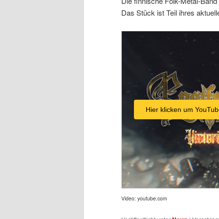
Die finnische Folk-Metal-Band 
Das Stück ist Teil ihres aktue
Hier klicken um YouTub
Video: youtube.com