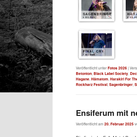
SAGENBRINGER
HAG
8 BILDER
8 BILD
FINAL CRY
7 BILDER
Veröffentlicht unter
Fotos 2026
|
Vers
Betonton
,
Black Label Society
,
Dec
Hagane
,
Hämatom
,
Harakiri For Th
Rockharz Festival
,
Sagenbringer
,
S
Ensiferum mit 
Veröffentlicht am
20. Februar 2025
v