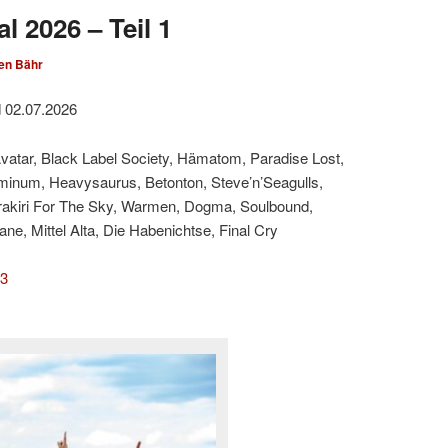
l 2026 – Teil 1
en Bähr
d 02.07.2026
Avatar, Black Label Society, Hämatom, Paradise Lost,
minum, Heavysaurus, Betonton, Steve’n’Seagulls,
rakiri For The Sky, Warmen, Dogma, Soulbound,
e, Mittel Alta, Die Habenichtse, Final Cry
 3