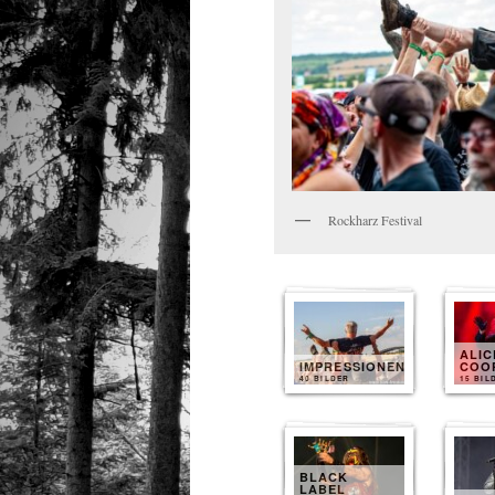
Rockharz Festival
ALIC
IMPRESSIONEN
COO
40 BILDER
15 BIL
BLACK
LABEL