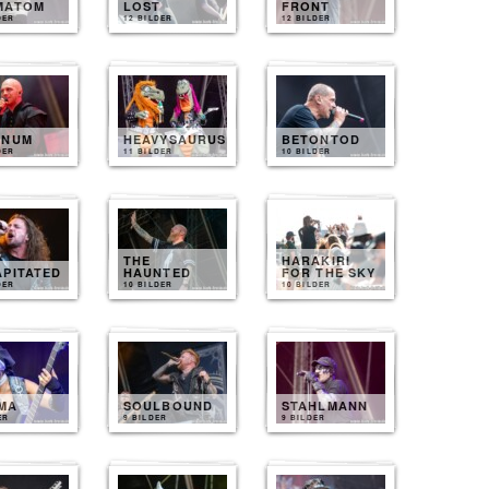
MATOM
LOST
FRONT
DER
12 BILDER
12 BILDER
INUM
HEAVYSAURUS
BETONTOD
DER
11 BILDER
10 BILDER
THE
HARAKIRI
APITATED
HAUNTED
FOR THE SKY
DER
10 BILDER
10 BILDER
MA
SOULBOUND
STAHLMANN
ER
9 BILDER
9 BILDER