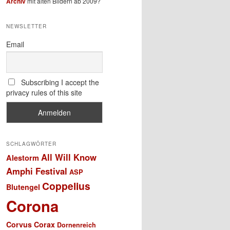
Archiv
mit alten Bildern ab 2009?
NEWSLETTER
Email
Subscribing I accept the
privacy rules of this site
SCHLAGWÖRTER
All Will Know
Alestorm
Amphi Festival
ASP
Coppelius
Blutengel
Corona
Corvus Corax
Dornenreich