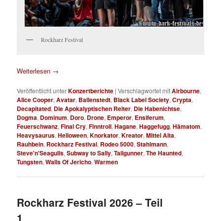
Rockharz Festival
Weiterlesen
→
Veröffentlicht unter
Konzertberichte
|
Verschlagwortet mit
Airbourne
,
Alice Cooper
,
Avatar
,
Ballenstedt
,
Black Label Society
,
Crypta
,
Decapitated
,
Die Apokalyptischen Reiter
,
Die Habenichtse
,
Dogma
,
Dominum
,
Doro
,
Drone
,
Emperor
,
Ensiferum
,
Feuerschwanz
,
Final Cry
,
Finntroll
,
Hagane
,
Haggefugg
,
Hämatom
,
Heavysaurus
,
Helloween
,
Knorkator
,
Kreator
,
Mittel Alta
,
Rauhbein
,
Rockharz Festival
,
Rodeo 5000
,
Stahlmann
,
Steve'n'Seagulls
,
Subway to Sally
,
Tailgunner
,
The Haunted
,
Tungsten
,
Walls Of Jericho
,
Warmen
Rockharz Festival 2026 – Teil
1