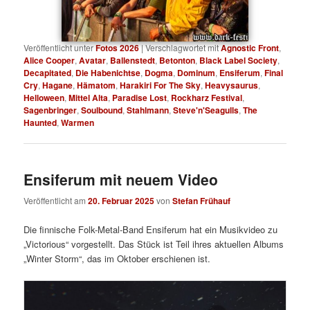
Veröffentlicht unter
Fotos 2026
|
Verschlagwortet mit
Agnostic Front
,
Alice Cooper
,
Avatar
,
Ballenstedt
,
Betonton
,
Black Label Society
,
Decapitated
,
Die Habenichtse
,
Dogma
,
Dominum
,
Ensiferum
,
Final
Cry
,
Hagane
,
Hämatom
,
Harakiri For The Sky
,
Heavysaurus
,
Helloween
,
Mittel Alta
,
Paradise Lost
,
Rockharz Festival
,
Sagenbringer
,
Soulbound
,
Stahlmann
,
Steve'n'Seagulls
,
The
Haunted
,
Warmen
Ensiferum mit neuem Video
Veröffentlicht am
20. Februar 2025
von
Stefan Frühauf
Die finnische Folk-Metal-Band Ensiferum hat ein Musikvideo zu
„Victorious“ vorgestellt. Das Stück ist Teil ihres aktuellen Albums
„Winter Storm“, das im Oktober erschienen ist.