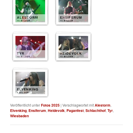
ALESTORM
ENSIFERUM
15 BILDER
15 BILDER
TYR
HEIDEVOLK
10 BILDER
10 BILDER
ELVENKING
8 BILDER
Veröffentlicht unter
Fotos 2025
|
Verschlagwortet mit
Alestorm
,
Elvenking
,
Ensiferum
,
Heidevolk
,
Paganfest
,
Schlachthof
,
Tyr
,
Wiesbaden