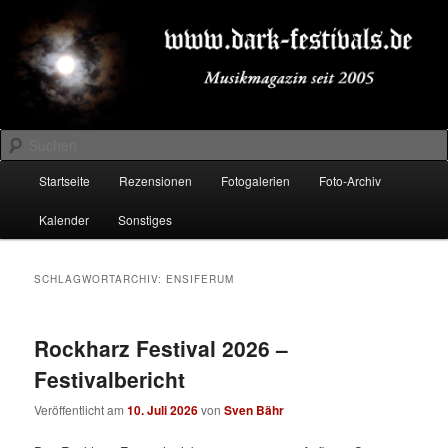
Zum
Zum
Musikmagazin seit 2005
primären
sekundären
Inhalt
Inhalt
springen
springen
DARK-FESTIVALS.DE
Suchen
Hauptmenü
Startseite
Rezensionen
Fotogalerien
Foto-Archiv
Kalender
Sonstiges
SCHLAGWORTARCHIV:
ENSIFERUM
Rockharz Festival 2026 –
Festivalbericht
Veröffentlicht am
10. Juli 2026
von
Sven Bähr