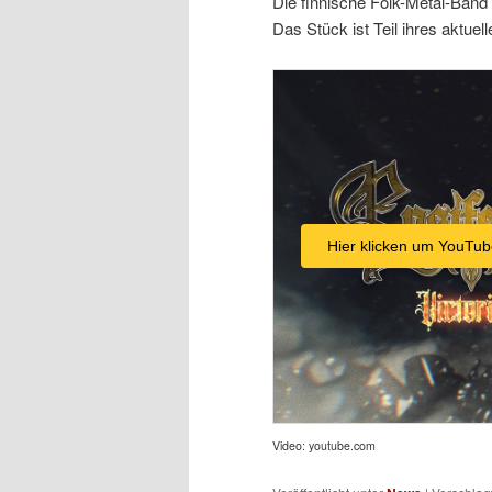
Die finnische Folk-Metal-Band 
Das Stück ist Teil ihres aktue
Hier klicken um YouTub
Video: youtube.com