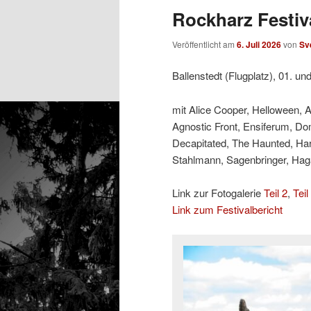
Rockharz Festiva
Veröffentlicht am
6. Juli 2026
von
Sv
Ballenstedt (Flugplatz), 01. un
mit Alice Cooper, Helloween, 
Agnostic Front, Ensiferum, Do
Decapitated, The Haunted, Ha
Stahlmann, Sagenbringer, Hagan
Link zur Fotogalerie
Teil 2
,
Teil
Link zum Festivalbericht