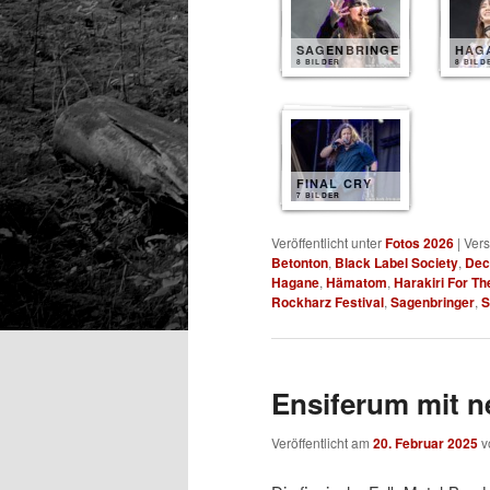
SAGENBRINGER
HAG
8 BILDER
8 BILD
FINAL CRY
7 BILDER
Veröffentlicht unter
Fotos 2026
|
Vers
Betonton
,
Black Label Society
,
Dec
Hagane
,
Hämatom
,
Harakiri For Th
Rockharz Festival
,
Sagenbringer
,
S
Ensiferum mit 
Veröffentlicht am
20. Februar 2025
v