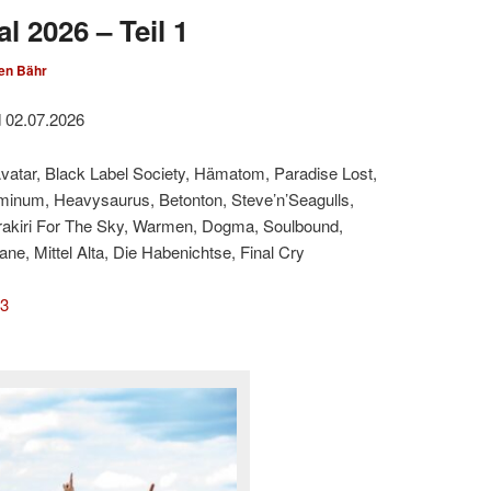
l 2026 – Teil 1
en Bähr
d 02.07.2026
Avatar, Black Label Society, Hämatom, Paradise Lost,
minum, Heavysaurus, Betonton, Steve’n’Seagulls,
rakiri For The Sky, Warmen, Dogma, Soulbound,
e, Mittel Alta, Die Habenichtse, Final Cry
 3