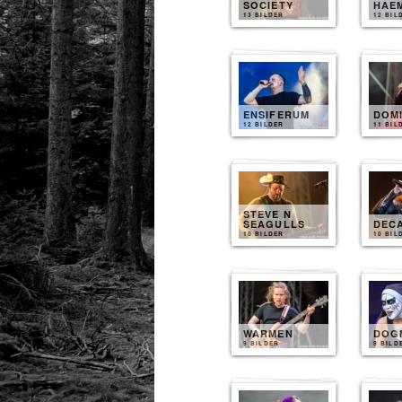
SOCIETY
HAE
13 BILDER
12 BIL
ENSIFERUM
DOM
12 BILDER
11 BIL
STEVE N
SEAGULLS
DEC
10 BILDER
10 BIL
WARMEN
DOG
9 BILDER
9 BILD