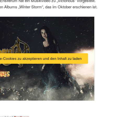
Ensiferum hat ein Musikvideo zu „Victorious“ vorgestellt.
llen Albums „Winter Storm“, das im Oktober erschienen ist.
e-Cookies zu akzeptieren und den Inhalt zu laden