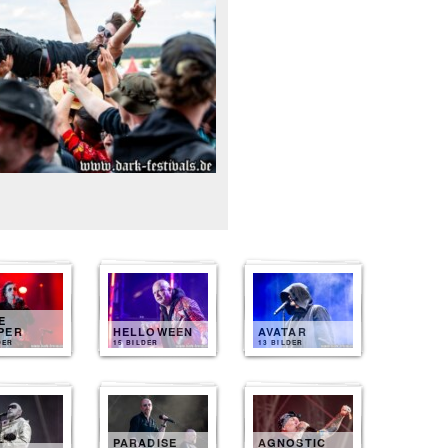
E
PER
HELLOWEEN
AVATAR
DER
15 BILDER
13 BILDER
PARADISE
AGNOSTIC