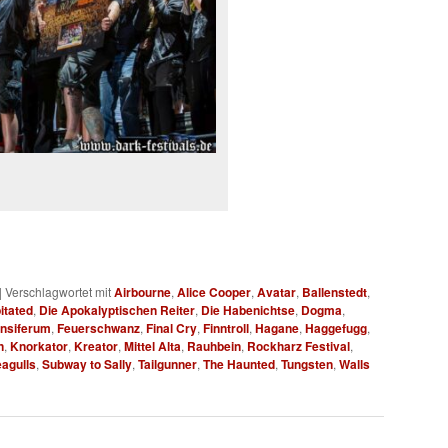
|
Verschlagwortet mit
Airbourne
,
Alice Cooper
,
Avatar
,
Ballenstedt
,
itated
,
Die Apokalyptischen Reiter
,
Die Habenichtse
,
Dogma
,
nsiferum
,
Feuerschwanz
,
Final Cry
,
Finntroll
,
Hagane
,
Haggefugg
,
n
,
Knorkator
,
Kreator
,
Mittel Alta
,
Rauhbein
,
Rockharz Festival
,
eagulls
,
Subway to Sally
,
Tailgunner
,
The Haunted
,
Tungsten
,
Walls