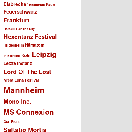
Eisbrecher
Faun
Ensiferum
Feuerschwanz
Frankfurt
Harakiri For The Sky
Hexentanz Festival
Hämatom
Hildesheim
Leipzig
Köln
In Extremo
Letzte Instanz
Lord Of The Lost
M'era Luna Festival
Mannheim
Mono Inc.
MS Connexion
Ost+Front
Saltatio Mortis