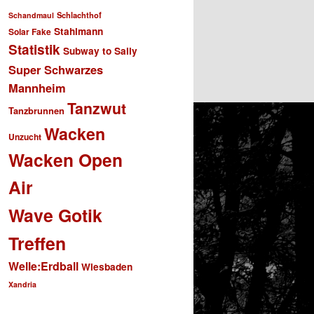
Schlachthof
Schandmaul
Stahlmann
Solar Fake
Statistik
Subway to Sally
Super Schwarzes
Mannheim
Tanzwut
Tanzbrunnen
Wacken
Unzucht
Wacken Open
Air
Wave Gotik
Treffen
Welle:Erdball
Wiesbaden
Xandria