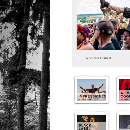
Rockharz Festival
ALIC
IMPRESSIONEN
COO
40 BILDER
15 BIL
BLACK
LABEL