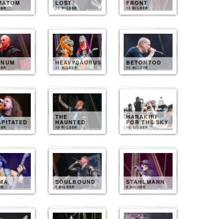
MATOM
LOST
FRONT
DER
12 BILDER
12 BILDER
INUM
HEAVYSAURUS
BETONTOD
DER
11 BILDER
10 BILDER
THE
HARAKIRI
APITATED
HAUNTED
FOR THE SKY
DER
10 BILDER
10 BILDER
MA
SOULBOUND
STAHLMANN
ER
9 BILDER
9 BILDER