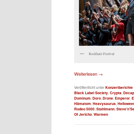
Rockharz Festival
Weiterlesen
→
Veröffentlicht unter
Konzertberichte
Black Label Society
,
Crypta
,
Decap
Dominum
,
Doro
,
Drone
,
Emperor
,
E
Hämatom
,
Heavysaurus
,
Hellowee
Rodeo 5000
,
Stahlmann
,
Steve'n'S
Of Jericho
,
Warmen