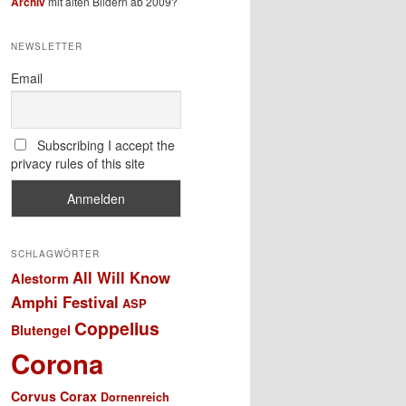
Archiv
mit alten Bildern ab 2009?
NEWSLETTER
Email
Subscribing I accept the
privacy rules of this site
SCHLAGWÖRTER
All Will Know
Alestorm
Amphi Festival
ASP
Coppelius
Blutengel
Corona
Corvus Corax
Dornenreich