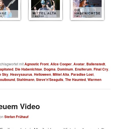
DIE
ANE
MITTEL ALTA
HABENICHTSE
ER
7 BILDER
7 BILDER
chlagwortet mit
Agnostic Front
,
Alice Cooper
,
Avatar
,
Ballenstedt
,
apitated
,
Die Habenichtse
,
Dogma
,
Dominum
,
Ensiferum
,
Final Cry
,
e Sky
,
Heavysaurus
,
Helloween
,
Mittel Alta
,
Paradise Lost
,
oulbound
,
Stahlmann
,
Steve'n'Seagulls
,
The Haunted
,
Warmen
neuem Video
on
Stefan Frühauf