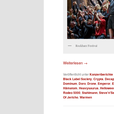
Rockharz Festival
Weiterlesen
→
Veröffentlicht unter
Konzertberichte
Black Label Society
,
Crypta
,
Decap
Dominum
,
Doro
,
Drone
,
Emperor
,
E
Hämatom
,
Heavysaurus
,
Hellowee
Rodeo 5000
,
Stahlmann
,
Steve'n'S
Of Jericho
,
Warmen