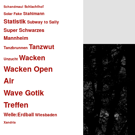
Schlachthof
Schandmaul
Stahlmann
Solar Fake
Statistik
Subway to Sally
Super Schwarzes
Mannheim
Tanzwut
Tanzbrunnen
Wacken
Unzucht
Wacken Open
Air
Wave Gotik
Treffen
Welle:Erdball
Wiesbaden
Xandria