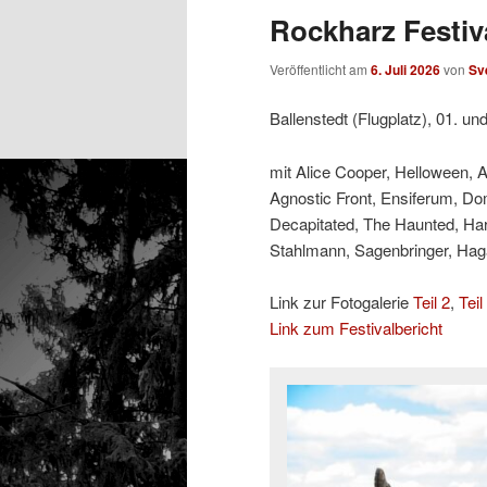
Rockharz Festiva
Veröffentlicht am
6. Juli 2026
von
Sv
Ballenstedt (Flugplatz), 01. un
mit Alice Cooper, Helloween, 
Agnostic Front, Ensiferum, Do
Decapitated, The Haunted, Ha
Stahlmann, Sagenbringer, Hagan
Link zur Fotogalerie
Teil 2
,
Teil
Link zum Festivalbericht