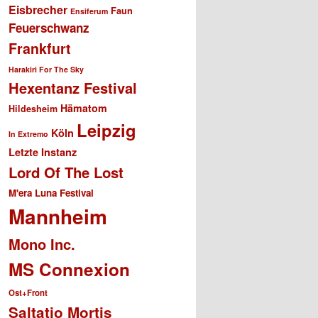
Eisbrecher
Faun
Ensiferum
Feuerschwanz
Frankfurt
Harakiri For The Sky
Hexentanz Festival
Hämatom
Hildesheim
Leipzig
Köln
In Extremo
Letzte Instanz
Lord Of The Lost
M'era Luna Festival
Mannheim
Mono Inc.
MS Connexion
Ost+Front
Saltatio Mortis