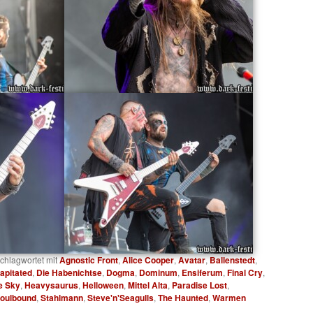
chlagwortet mit
Agnostic Front
,
Alice Cooper
,
Avatar
,
Ballenstedt
,
apitated
,
Die Habenichtse
,
Dogma
,
Dominum
,
Ensiferum
,
Final Cry
,
e Sky
,
Heavysaurus
,
Helloween
,
Mittel Alta
,
Paradise Lost
,
oulbound
,
Stahlmann
,
Steve'n'Seagulls
,
The Haunted
,
Warmen