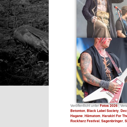
Veröffentlicht unter
Fotos 2026
|
Vers
Betonton
,
Black Label Society
,
Dec
Hagane
,
Hämatom
,
Harakiri For Th
Rockharz Festival
,
Sagenbringer
,
S