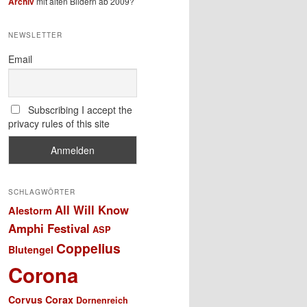
Archiv
mit alten Bildern ab 2009?
NEWSLETTER
Email
Subscribing I accept the
privacy rules of this site
SCHLAGWÖRTER
All Will Know
Alestorm
Amphi Festival
ASP
Coppelius
Blutengel
Corona
Corvus Corax
Dornenreich