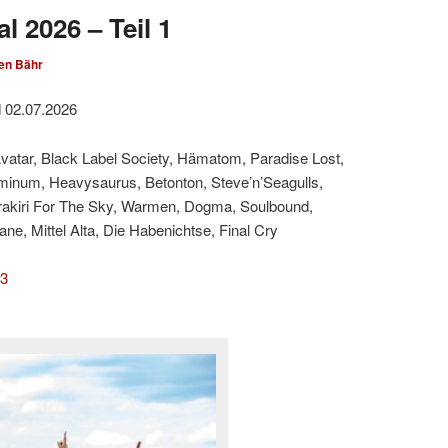
l 2026 – Teil 1
en Bähr
d 02.07.2026
Avatar, Black Label Society, Hämatom, Paradise Lost,
minum, Heavysaurus, Betonton, Steve’n’Seagulls,
rakiri For The Sky, Warmen, Dogma, Soulbound,
e, Mittel Alta, Die Habenichtse, Final Cry
 3