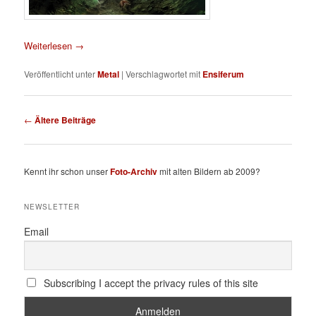
Weiterlesen
→
Veröffentlicht unter
Metal
|
Verschlagwortet mit
Ensiferum
Beitragsnavigation
←
Ältere Beiträge
Kennt ihr schon unser
Foto-Archiv
mit alten Bildern ab 2009?
NEWSLETTER
Email
Subscribing I accept the privacy rules of this site