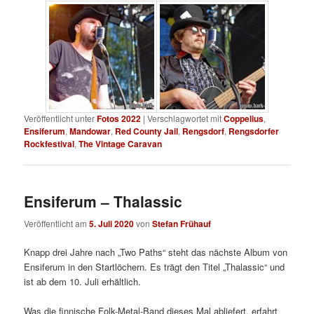
Veröffentlicht unter
Fotos 2022
|
Verschlagwortet mit
Coppelius
,
Ensiferum
,
Mandowar
,
Red County Jail
,
Rengsdorf
,
Rengsdorfer
Rockfestival
,
The Vintage Caravan
Ensiferum – Thalassic
Veröffentlicht am
5. Juli 2020
von
Stefan Frühauf
Knapp drei Jahre nach „Two Paths“ steht das nächste Album von
Ensiferum in den Startlöchern. Es trägt den Titel „Thalassic“ und
ist ab dem 10. Juli erhältlich.
Was die finnische Folk-Metal-Band dieses Mal abliefert, erfahrt