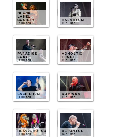
BLACK
LABEL
SOCIETY
HAEMATOM
13 BILDER
12 BILDER
PARADISE
AGNOSTIC
LOST
FRONT
12 BILDER
12 BILDER
ENSIFERUM
DOMINUM
12 BILDER
11 BILDER
HEAVYSAURUS
BETONTOD
11 BILDER
10 BILDER