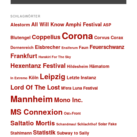
SCHLAGWÖRTER
All Will Know
Amphi Festival
Alestorm
ASP
Corona
Coppelius
Blutengel
Corvus Corax
Feuerschwanz
Eisbrecher
Faun
Dornenreich
Ensiferum
Frankfurt
Harakiri For The Sky
Hexentanz Festival
Hämatom
Hildesheim
Leipzig
Köln
Letzte Instanz
In Extremo
Lord Of The Lost
M'era Luna Festival
Mannheim
Mono Inc.
MS Connexion
Ost+Front
Saltatio Mortis
Solar Fake
Schlachthof
Schandmaul
Statistik
Stahlmann
Subway to Sally