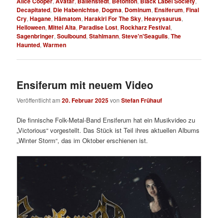
Alice Cooper
,
Avatar
,
Ballenstedt
,
Betonton
,
Black Label Society
,
Decapitated
,
Die Habenichtse
,
Dogma
,
Dominum
,
Ensiferum
,
Final
Cry
,
Hagane
,
Hämatom
,
Harakiri For The Sky
,
Heavysaurus
,
Helloween
,
Mittel Alta
,
Paradise Lost
,
Rockharz Festival
,
Sagenbringer
,
Soulbound
,
Stahlmann
,
Steve'n'Seagulls
,
The
Haunted
,
Warmen
Ensiferum mit neuem Video
Veröffentlicht am
20. Februar 2025
von
Stefan Frühauf
Die finnische Folk-Metal-Band Ensiferum hat ein Musikvideo zu
„Victorious“ vorgestellt. Das Stück ist Teil ihres aktuellen Albums
„Winter Storm“, das im Oktober erschienen ist.