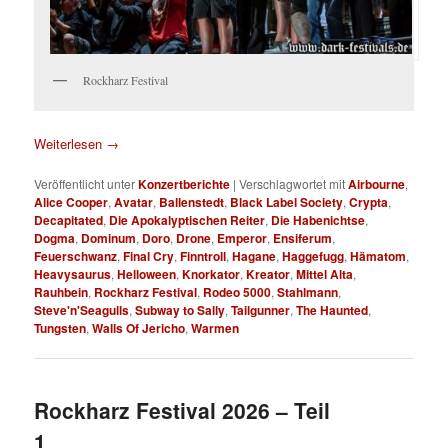
Rockharz Festival
Weiterlesen
→
Veröffentlicht unter
Konzertberichte
|
Verschlagwortet mit
Airbourne
,
Alice Cooper
,
Avatar
,
Ballenstedt
,
Black Label Society
,
Crypta
,
Decapitated
,
Die Apokalyptischen Reiter
,
Die Habenichtse
,
Dogma
,
Dominum
,
Doro
,
Drone
,
Emperor
,
Ensiferum
,
Feuerschwanz
,
Final Cry
,
Finntroll
,
Hagane
,
Haggefugg
,
Hämatom
,
Heavysaurus
,
Helloween
,
Knorkator
,
Kreator
,
Mittel Alta
,
Rauhbein
,
Rockharz Festival
,
Rodeo 5000
,
Stahlmann
,
Steve'n'Seagulls
,
Subway to Sally
,
Tailgunner
,
The Haunted
,
Tungsten
,
Walls Of Jericho
,
Warmen
Rockharz Festival 2026 – Teil
1