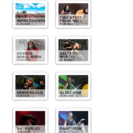
TWO STEPS
IMPRESSIONEN
FROM HELL
25 BILDER
15 BILDER
HEAVEN
SALTATIO
SHALL BURN
MORTIS
13 BILDER
13 BILDER
VERSENGOLD
ALESTORM
13 BILDER
13 BILDER
MR. HURLEY
ENSIFERUM
12 BILDER
11 BILDER