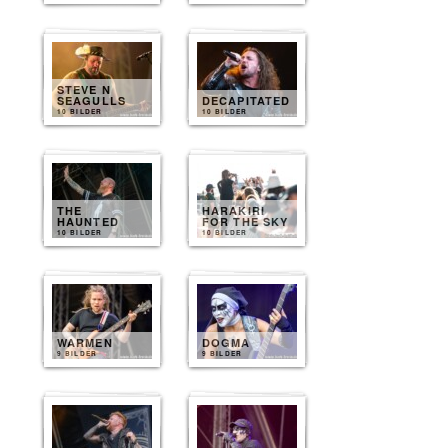
STEVE N
SEAGULLS
DECAPITATED
10 BILDER
10 BILDER
THE
HARAKIRI
HAUNTED
FOR THE SKY
10 BILDER
10 BILDER
WARMEN
DOGMA
9 BILDER
9 BILDER