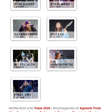
SOULBOUND
STAHLMANN
9 BILDER
9 BILDER
SAGENBRINGER
HAGANE
8 BILDER
8 BILDER
DIE
MITTEL ALTA
HABENICHTSE
7 BILDER
7 BILDER
FINAL CRY
7 BILDER
Veröffentlicht unter
Fotos 2026
|
Verschlagwortet mit
Agnostic Front
,