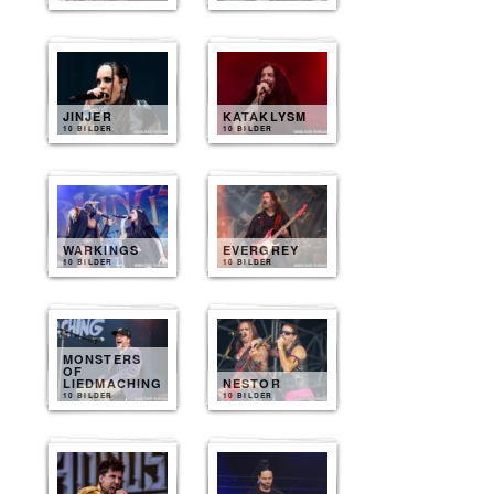
JINJER
KATAKLYSM
10 BILDER
10 BILDER
WARKINGS
EVERGREY
10 BILDER
10 BILDER
MONSTERS
OF
LIEDMACHING
NESTOR
10 BILDER
10 BILDER