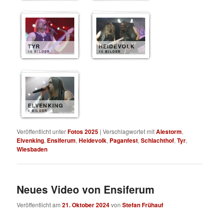
TYR
HEIDEVOLK
10 BILDER
10 BILDER
ELVENKING
8 BILDER
Veröffentlicht unter
Fotos 2025
|
Verschlagwortet mit
Alestorm
,
Elvenking
,
Ensiferum
,
Heidevolk
,
Paganfest
,
Schlachthof
,
Tyr
,
Wiesbaden
Neues Video von Ensiferum
Veröffentlicht am
21. Oktober 2024
von
Stefan Frühauf