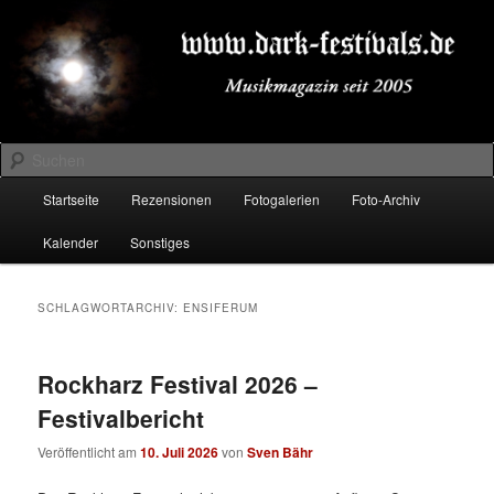
Zum
Zum
Musikmagazin seit 2005
primären
sekundären
Inhalt
Inhalt
springen
springen
DARK-FESTIVALS.DE
Suchen
Hauptmenü
Startseite
Rezensionen
Fotogalerien
Foto-Archiv
Kalender
Sonstiges
SCHLAGWORTARCHIV:
ENSIFERUM
Rockharz Festival 2026 –
Festivalbericht
Veröffentlicht am
10. Juli 2026
von
Sven Bähr