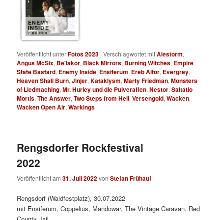
ENEMY
INSIDE
7 BILDER
Veröffentlicht unter
Fotos 2023
|
Verschlagwortet mit
Alestorm
,
Angus McSix
,
Be'lakor
,
Black Mirrors
,
Burning Witches
,
Empire
State Bastard
,
Enemy Inside
,
Ensiferum
,
Ereb Altor
,
Evergrey
,
Heaven Shall Burn
,
Jinjer
,
Kataklysm
,
Marty Friedman
,
Monsters
of Liedmaching
,
Mr. Hurley und die Pulveraffen
,
Nestor
,
Saltatio
Mortis
,
The Answer
,
Two Steps from Hell
,
Versengold
,
Wacken
,
Wacken Open Air
,
Warkings
Rengsdorfer Rockfestival
2022
Veröffentlicht am
31. Juli 2022
von
Stefan Frühauf
Rengsdorf (Waldfestplatz), 30.07.2022
mit Ensiferum, Coppelius, Mandowar, The Vintage Caravan, Red
County Jail