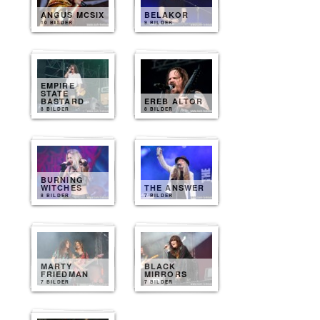
ANGUS MCSIX
BELAKOR
10 BILDER
9 BILDER
EMPIRE
STATE
BASTARD
EREB ALTOR
8 BILDER
8 BILDER
BURNING
WITCHES
THE ANSWER
8 BILDER
7 BILDER
MARTY
BLACK
FRIEDMAN
MIRRORS
7 BILDER
7 BILDER